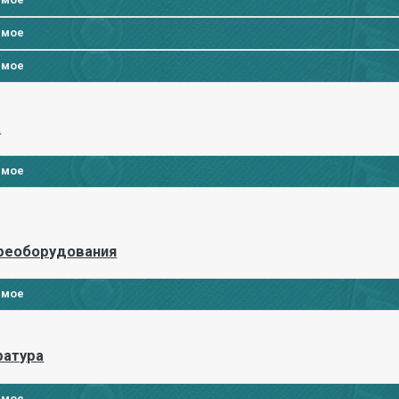
имое
имое
а
имое
реоборудования
имое
ратура
имое