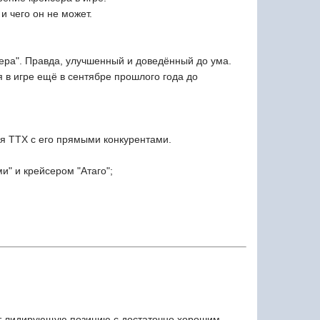
и чего он не может.
пера". Правда, улучшенный и доведённый до ума.
я в игре ещё в сентябре прошлого года до
ия ТТХ с его прямыми конкурентами.
и" и крейсером "Атаго";
ет лидирующую позицию с достаточно хорошим