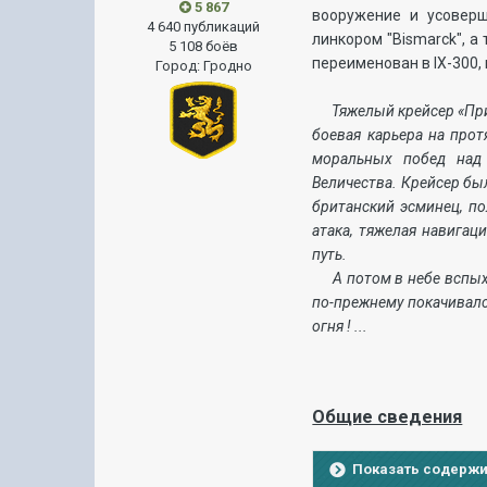
5 867
вооружение и усоверш
4 640 публикаций
линкором "Bismarck", 
5 108 боёв
переименован в IX-300,
Город
:
Гродно
Тяжелый крейсер «Прин
боевая карьера на про
моральных побед над
Величества. Крейсер был
британский эсминец, по
атака, тяжелая навигац
путь.
А потом в небе вспыхну
по-прежнему покачивалс
огня ! ...
Общие сведения
Показать содерж