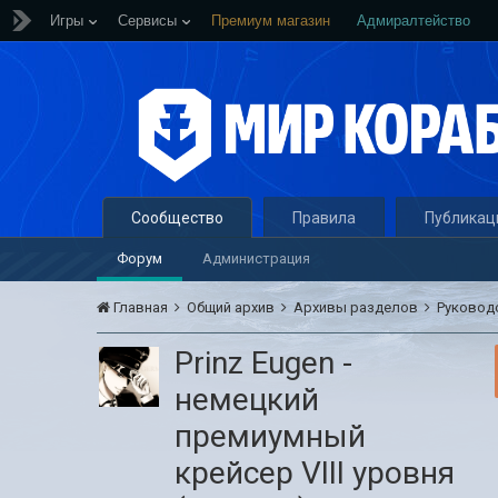
Игры
Сервисы
Премиум магазин
Адмиралтейство
Сообщество
Правила
Публикац
Форум
Администрация
Главная
Общий архив
Архивы разделов
Руковод
Prinz Eugen -
немецкий
премиумный
крейсер VIII уровня