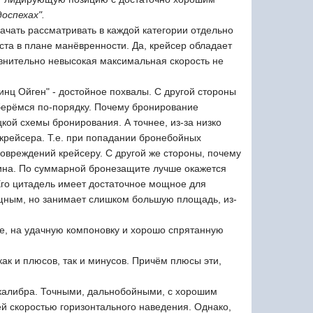
доспехах".
начать рассматривать в каждой категории отдельно
еста в плане манёвренности. Да, крейсер обладает
внительно невысокая максимальная скорость не
инц Ойген" - достойное похвалы. С другой стороны
зберёмся по-порядку. Почему бронирование
цкой схемы бронирования. А точнее, из-за низко
крейсера. Т.е. при попадании бронебойных
повреждений крейсеру. С другой же стороны, почему
щина. По суммарной бронезащите лучше окажется
 Его цитадель имеет достаточное мощное для
ощным, но занимает слишком большую площадь, из-
ее, на удачную компоновку и хорошо спрятанную
как и плюсов, так и минусов. Причём плюсы эти,
 калибра. Точными, дальнобойными, с хорошим
ей скоростью горизонтального наведения. Однако,