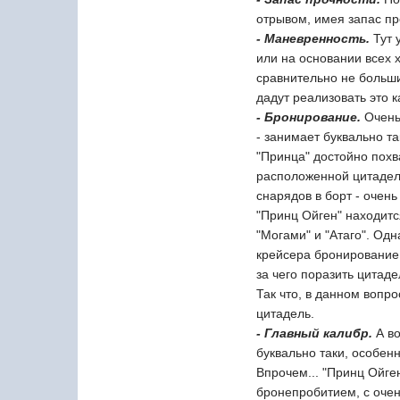
отрывом, имея запас пр
- Маневренность.
Тут 
или на основании всех х
сравнительно не больш
дадут реализовать это к
- Бронирование.
Очень
- занимает буквально т
"Принца" достойно похв
расположенной цитадели
снарядов в борт - очен
"Принц Ойген" находитс
"Могами" и "Атаго". Од
крейсера бронирование.
за чего поразить цитаде
Так что, в данном вопр
цитадель.
- Главный калибр.
А в
буквально таки, особенн
Впрочем... "Принц Ойге
бронепробитием, с очен