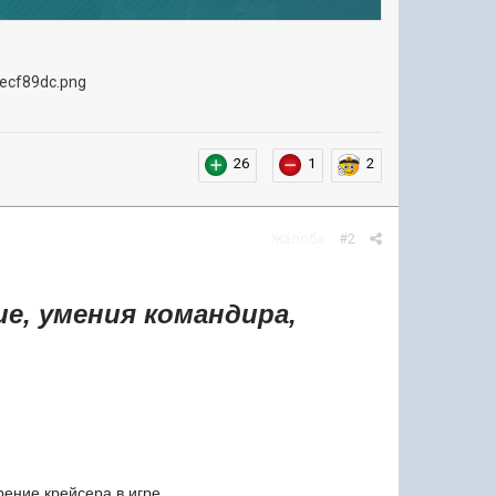
26
1
2
Жалоба
#2
е, умения командира,
рение крейсера в игре.