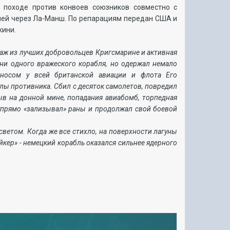
 походе против конвоев союзников совместно с
блей через Ла-Манш. По репарациям передан США и
кини.
аж из лучших добровольцев Кригсмарине и активная
 ни одного вражеского корабля, но одержал немало
носом у всей британской авиации и флота Его
илы противника. Сбил с десяток самолетов, повредил
ыв на донной мине, попадания авиабомб, торпедная
 упрямо «зализывал» раны и продолжал свой боевой
ветом. Когда же все стихло, на поверхности лагуны
кер» - немецкий корабль оказался сильнее ядерного