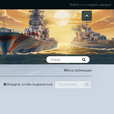
Войти
или
создать аккаунт
Все публикации
Войдите, чтобы подписаться
Подписчики
0