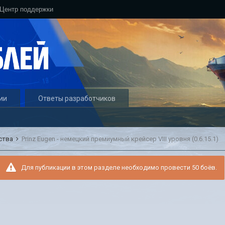
Центр поддержки
ии
Ответы разработчиков
ства
Prinz Eugen - немецкий премиумный крейсер VIII уровня (0.6.15.1)
Для публикации в этом разделе необходимо провести 50 боёв.