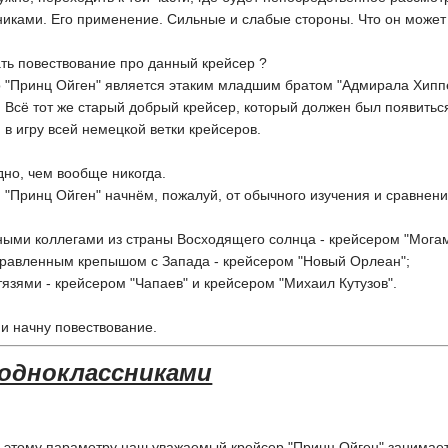
иками. Его применение. Сильные и слабые стороны. Что он может 
ать повествование про данный крейсер ?
что "Принц Ойген" является этаким младшим братом "Адмирала Хип
т. Всё тот же старый добрый крейсер, который должен был появитьс
в игру всей немецкой ветки крейсеров.
дно, чем вообще никогда.
 "Принц Ойген" начнём, пожалуй, от обычного изучения и сравнен
ными коллегами из страны Восходящего солнца - крейсером "Могам
правленным крепышом с Запада - крейсером "Новый Орлеан";
итязями - крейсером "Чапаев" и крейсером "Михаил Кутузов".
я и начну повествование.
 одноклассниками
 этому параметру наш уважаемый крейсер "Принц Ойген" занима