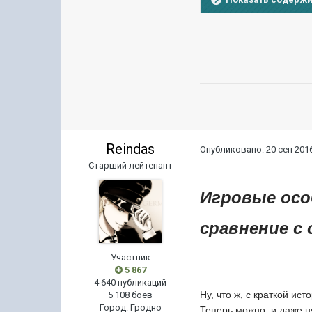
Reindas
Опубликовано:
20 сен 2016
Старший лейтенант
Игровые осо
сравнение с
Участник
5 867
4 640 публикаций
Ну, что ж, с краткой ис
5 108 боёв
Город
:
Гродно
Теперь можно, и даже н