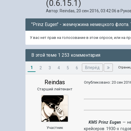
(0.6.15.1)
Автор:
Reindas
,
20 сен 2016, 03:42:06
в
Руко
"Prinz Eugen" - жемчужина немецкого флота.
У вас нет прав на голосование в этом опросе, или на 
В этой теме 1 253 комментария
1
Вперёд
2
3
4
5
6
Страниц
Reindas
Опубликовано:
20 сен 2016
Старший лейтенант
KMS Prinz Eugen
— не
Участник
крейсеров 1930-х годо