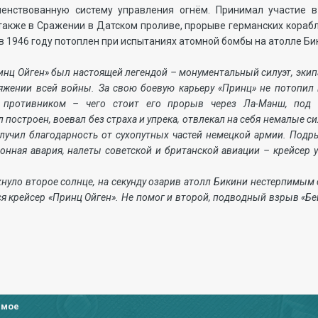
енствованную систему управления огнём. Принимал участие в
а также в Сражении в Датском проливе, прорыве германских кора
 в 1946 году потоплен при испытаниях атомной бомбы на атолле Би
ц Ойген» был настоящей легендой – монументальный силуэт, экип
тяжении всей войны. За свою боевую карьеру «Принц» не потопил
 противником – чего стоит его прорыв через Ла-Манш, под 
 построен, воевал без страха и упрека, отвлекал на себя немалые с
лучил благодарность от сухопутных частей немецкой армии. Подр
ионная авария, налеты советской и британской авиации – крейсер
ло второе солнце, на секунду озарив атолл Бикини нестерпимым с
я крейсер «Принц Ойген». Не помог и второй, подводный взрыв «Бей
имое