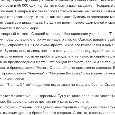
очности в 45 000 единиц. За что я ему и даю название -
"Рыцарь в 
уже наш "Рыцарь в доспехах" похвастаться ничем не сможет. Если 
арактеристик сразу - и так, и так занимает буквально последние м
им радиусом циркуляции. Но долгое время перекладки рулей и сра
ачество в полной мере.
 спорный момент. С одной стороны - бронирование у крейсера "Пр
аки предпоследнюю строчку из нашего списка. Однако, давайте ра
алы, спросите вы ? Всё очень просто. Из-за его компоновки и неме
. Буквально таки лишь немного выступающей из подводной части 
ь высока вероятность не пробить цитадель и не нанести серьёзных 
я на предпоследнем месте - это общая крепкость брони и её тол
нако, и бронирование "Нового Орлеана" тоже достаточно хорошее.
 Бронирование "Чапаева" и "Михаила Кутузова" хоть и кажется м
ль очень легко.
осе - "Принц Ойген" не должен полагаться на мощную броню. Скор
от этот момент очень интересный. Тут у каждого оппонента хватает 
ые. Которые нельзя встретить ни у кого, кроме него.
н", с одной стороны, обладает очень хорошими орудиями главного
ь высоким уроном бронебойного снаряда. А так же, с очень хорош