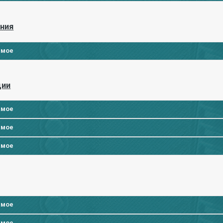
ания
имое
ции
имое
имое
имое
имое
имое