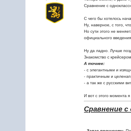
Сравнение с одноклассн
С чего бы хотелось нач
Ну, наверное, с того, 
Но сути этого не меняе
официального введения 
Ну да ладно. Лучше поз
Знакомство с крейсером
А точнее:
- с элегантными и изящ
- практичным и целена
- а так же с русскими в
И вот с этого момента 
Сравнение с
- Запас прочности.
По