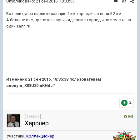
Опубликовано:
21 сен 2016, 18:33:55
#4
Вот они супер парни кидающие 4 км торпеды по цели 5.2 км
А больше вас, нравятся парни кидающие торпеды по эсм с хп на
один залп гк.
Изменено
21 сен 2016, 18:35:38
пользователем
anonym_X08U20mKHdcT
2
[TENET]
943
Xappuep
Участник,
Коллекционер