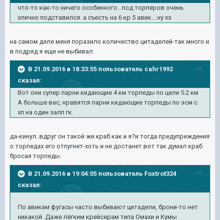
что-то как-то ничего особенного...под торперов очень
эпично подставился. а съесть на 6 кр 5 авик....ну хз
на самом деле меня поразило количество цитаделей-так много и
в подряд я еще не выбивал
В 21.09.2016 в 18:33:55 пользователь cahr1992
сказал:
Вот они супер парни кидающие 4 км торпеды по цели 5.2 км
А больше вас, нравятся парни кидающие торпеды по эсм с
хп на один залп гк.
да-кинул..вдруг он такой же краб как и я?и тогда предупреждения
о торпедах его отпугнет-хоть и не достанет.вот так думал краб
бросая торпеды.
В 21.09.2016 в 19:04:05 пользователь Foxtrot324
сказал:
По авикам фугасы часто выбивают цитадели, брони-то нет
никакой. Даже лёгким крейсерам типа Омахи и Кумы