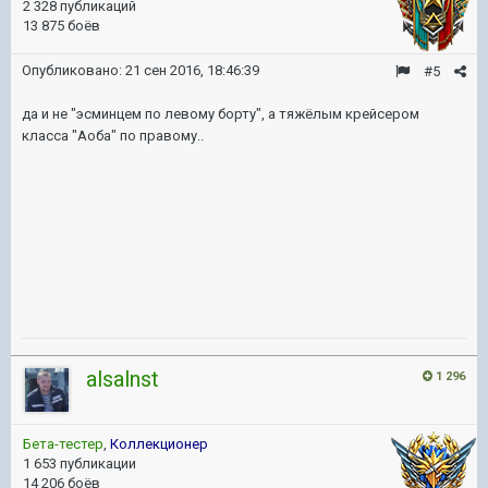
2 328 публикаций
13 875 боёв
Опубликовано:
21 сен 2016, 18:46:39
#5
да и не "эсминцем по левому борту", а тяжёлым крейсером
класса "Аоба" по правому..
alsalnst
1 296
Бета-тестер
,
Коллекционер
1 653 публикации
14 206 боёв