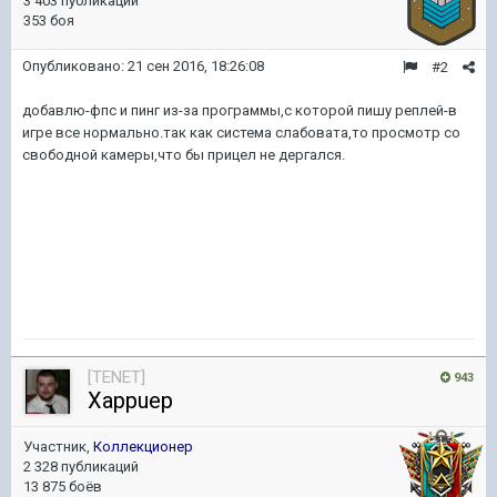
3 403 публикации
353 боя
Опубликовано:
21 сен 2016, 18:26:08
#2
добавлю-фпс и пинг из-за программы,с которой пишу реплей-в
игре все нормально.так как система слабовата,то просмотр со
свободной камеры,что бы прицел не дергался.
[TENET]
943
Xappuep
Участник,
Коллекционер
2 328 публикаций
13 875 боёв