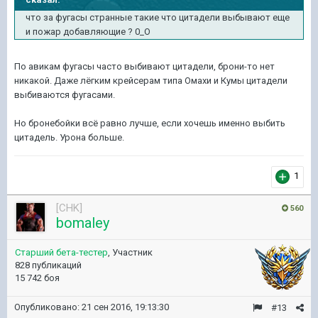
что за фугасы странные такие что цитадели выбывают еще
и пожар добавляющие ? 0_О
По авикам фугасы часто выбивают цитадели, брони-то нет
никакой. Даже лёгким крейсерам типа Омахи и Кумы цитадели
выбиваются фугасами.
Но бронебойки всё равно лучше, если хочешь именно выбить
цитадель. Урона больше.
1
[CHK]
560
bomaley
Старший бета-тестер
, Участник
828 публикаций
15 742 боя
Опубликовано:
21 сен 2016, 19:13:30
#13