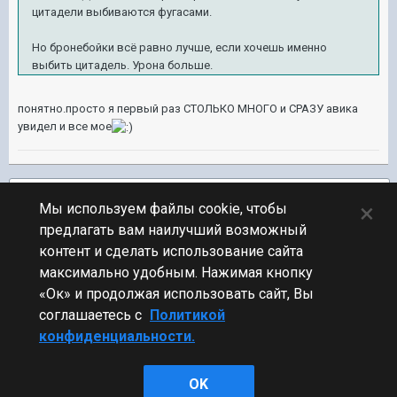
цитадели выбиваются фугасами.
Но бронебойки всё равно лучше, если хочешь именно
выбить цитадель. Урона больше.
понятно.просто я первый раз СТОЛЬКО МНОГО и СРАЗУ авика
увидел и все мое
Подписчики
1
×
Мы используем файлы cookie, чтобы
предлагать вам наилучший возможный
ПЕРЕЙТИ К СПИСКУ ТЕМ
контент и сделать использование сайта
Флудилка
максимально удобным. Нажимая кнопку
«Ок» и продолжая использовать сайт, Вы
соглашаетесь с
Политикой
конфиденциальности.
Стиль
OK
Powered by Invision Community