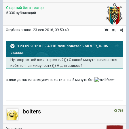
Старший бета-тестер
5 330 публикаций
Опубликовано:
23 сен 2016, 09:50:40
#8
В 23.09.2016 в 09:40:01 пользователь SILVER_DJ0N
сказал:
Ну вопрос всё же интересный))) С какой минуты начинается
избыточная живучесть))) А для авиков?
авики должны самоуничтожаться на 5 минуте боя
bolters
718
Участник