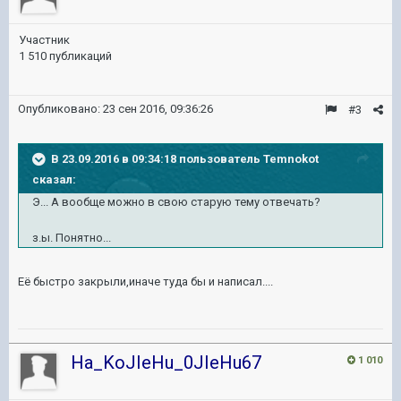
Участник
1 510 публикаций
Опубликовано:
23 сен 2016, 09:36:26
#3
В 23.09.2016 в 09:34:18 пользователь Temnokot
сказал:
Э... А вообще можно в свою старую тему отвечать?
з.ы. Понятно...
Её быстро закрыли,иначе туда бы и написал....
Ha_KoJIeHu_0JIeHu67
1 010