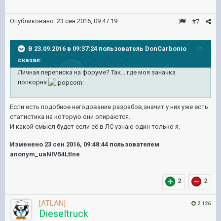
Опубликовано:
23 сен 2016, 09:47:19
#7
В 23.09.2016 в 09:37:24 пользователь DonCarbonio
сказал:
Личная переписка на форуме? Так... где моя заначка
попкорна
Если есть подобное негодование разрабов,значит у них уже есть
статистика на которую они опираются.
И какой смысл будет если её в ЛС узнаю один только я.
Изменено
23 сен 2016, 09:48:44
пользователем
anonym_uaNIV54LtIne
2
2
[ATLAN]
2 126
Dieseltruck