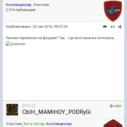
Коллекционер
, Участник
2 316 публикаций
Опубликовано:
23 сен 2016, 09:37:24
#4
Личная переписка на форуме? Так... где моя заначка попкорна
[FRI13]
6 847
CbIH_MAMIHOY_PODRyGi
Участник,
Бета-тестер
,
Коллекционер