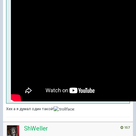
Хех а я думал один такой!
ShWeller
157