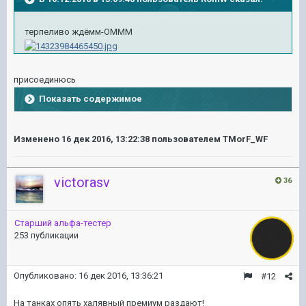
терпеливо ждёмм-ОМММ
присоединюсь
Показать содержимое
Изменено
16 дек 2016, 13:22:38
пользователем TMorF_WF
victorasv
36
Старший альфа-тестер
253 публикации
Опубликовано:
16 дек 2016, 13:36:21
#12
На танках опять халявный премиум раздают!