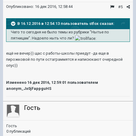
Опубликовано:
16 дек 2016, 12:58:44
#5
В 16.12.2016 в 12:54:13 пользователь stfox сказал:
Чего то сегодня не было темы из рубрики "Нытье по
пятницам". Надоело ныть что ли?
ещё не вечер)) щас с работы-школы приедут -да еще в
пирожковой по пути остаграммятся и написюкают очередной
опус))
Изменено
16 дек 2016, 12:59:01
пользователем
anonym_Jx0jFappguHS
Гость
Гость
0 публикаций