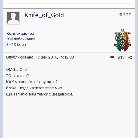
Knife_of_Gold
1 271
Коллекционер
938 публикаций
3 413 боёв
Опубликовано:
17 дек 2016, 19:12:00
#19
OMG.... O_o
ТС, что это?
КАК можно "это" слушать?
Боже... куда катится этот мир..
Ща запилю вам темку с Шедевром.