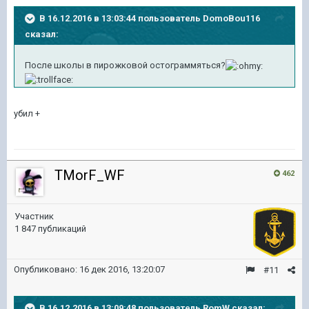
В 16.12.2016 в 13:03:44 пользователь DomoBou116
сказал:
После школы в пирожковой остограммяться?
убил +
TMorF_WF
462
Участник
1 847 публикаций
Опубликовано:
16 дек 2016, 13:20:07
#11
В 16.12.2016 в 13:09:48 пользователь RomW сказал: