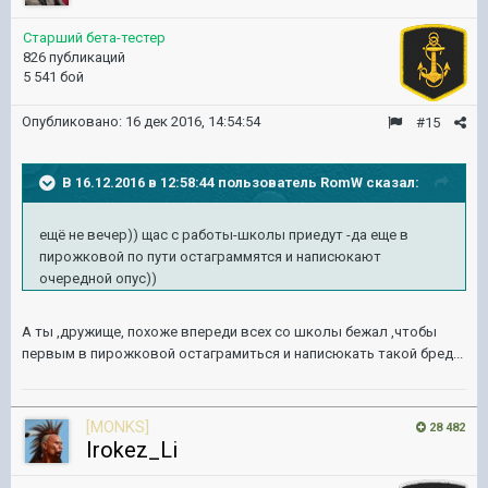
Старший бета-тестер
826 публикаций
5 541 бой
Опубликовано:
16 дек 2016, 14:54:54
#15
В 16.12.2016 в 12:58:44 пользователь RomW сказал:
ещё не вечер)) щас с работы-школы приедут -да еще в
пирожковой по пути остаграммятся и написюкают
очередной опус))
А ты ,дружище, похоже впереди всех со школы бежал ,чтобы
первым в пирожковой остаграмиться и написюкать такой бред...
[MONKS]
28 482
Irokez_Li