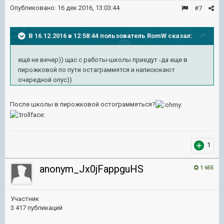
Опубликовано:
16 дек 2016, 13:03:44
#7
В 16.12.2016 в 12:58:44 пользователь RomW сказал:
ещё не вечер)) щас с работы-школы приедут -да еще в
пирожковой по пути остаграммятся и написюкают
очередной опус))
После школы в пирожковой остограммяться?
1
anonym_Jx0jFappguHS
1 655
Участник
3 417 публикаций