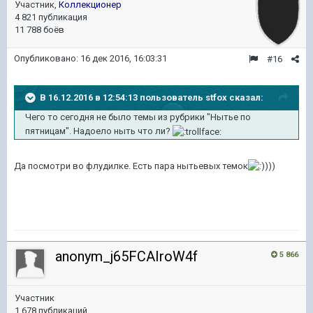
Участник,
Коллекционер
4 821 публикация
11 788 боёв
Опубликовано:
16 дек 2016, 16:03:31
#16
В 16.12.2016 в 12:54:13 пользователь stfox сказал:
Чего то сегодня не было темы из рубрики "Нытье по
пятницам". Надоело ныть что ли?
Да посмотри во флудилке. Есть пара нытьевых темок
)))
anonym_j65FCAIroW4f
5 866
Участник
1 678 публикаций