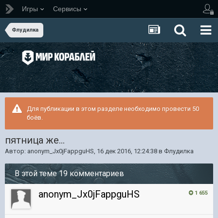
Игры
Сервисы
Флудилка
Для публикации в этом разделе необходимо провести 50
боёв.
пятница же...
Автор:
anonym_Jx0jFappguHS
,
16 дек 2016, 12:24:38
в
Флудилка
В этой теме 19 комментариев
anonym_Jx0jFappguHS
1 655