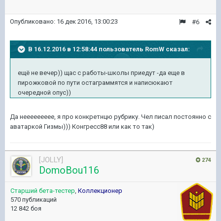
Опубликовано:
16 дек 2016, 13:00:23
#6
В 16.12.2016 в 12:58:44 пользователь RomW сказал:
ещё не вечер)) щас с работы-школы приедут -да еще в
пирожковой по пути остаграммятся и написюкают
очередной опус))
Да неееееееее, я про конкретнцю рубрику. Чел писал постоянно с
аватаркой Гизмы))) Конгресс88 или как то так)
[JOLLY]
274
DomoBou116
Старший бета-тестер
,
Коллекционер
570 публикаций
12 842 боя