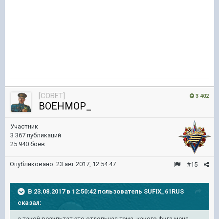
[COBET]
3 402
BOEHMOP_
Участник
3 367 публикаций
25 940 боёв
Опубликовано:
23 авг 2017, 12:54:47
#15
В 23.08.2017 в 12:50:42 пользователь
SUFIX_61RUS
сказал:
а такой результат это отдельная тема ,какого фига меня