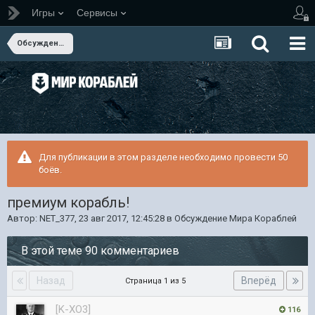
Игры
Сервисы
Обсуждение Мира Кораблей
Для публикации в этом разделе необходимо провести 50
боёв.
премиум корабль!
Автор:
NET_377
,
23 авг 2017, 12:45:28
в
Обсуждение Мира Кораблей
В этой теме 90 комментариев
Назад
Вперёд
Страница 1 из 5
[K-XO3]
116