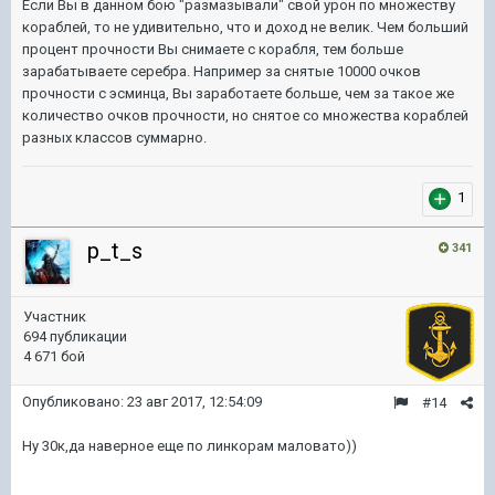
Если Вы в данном бою "размазывали" свой урон по множеству
кораблей, то не удивительно, что и доход не велик. Чем больший
процент прочности Вы снимаете с корабля, тем больше
зарабатываете серебра. Например за снятые 10000 очков
прочности с эсминца, Вы заработаете больше, чем за такое же
количество очков прочности, но снятое со множества кораблей
разных классов суммарно.
1
p_t_s
341
Участник
694 публикации
4 671 бой
Опубликовано:
23 авг 2017, 12:54:09
#14
Ну 30к,да наверное еще по линкорам маловато))