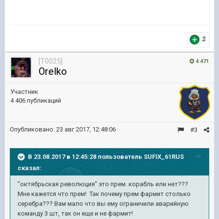
2
[T0025]
4 471
Orelko
Участник
4 406 публикаций
Опубликовано:
23 авг 2017, 12:48:06
#3
В 23.08.2017 в 12:45:28 пользователь
SUFIX_61RUS
сказал:
"октябрьская революция" это прем. корабль или нет???
Мне кажется что прем! Так почему прем фармит столько
серебра??? Вам мало что вы ему ограничили аварийную
команду 3 шт, так он еще и не фармит!