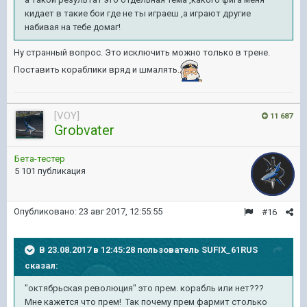
кидает в такие бои где не ты играеш ,а играют другие
набивая на тебе домаг!
Ну странный вопрос. Это исключить можно только в трене.
Поставить кораблики вряд и шмалять.
[VOY]
11 687
Grobvater
Бета-тестер
5 101 публикация
Опубликовано:
23 авг 2017, 12:55:55
#16
В 23.08.2017 в 12:45:28 пользователь
SUFIX_61RUS
сказал:
"октябрьская революция" это прем. корабль или нет???
Мне кажется что прем! Так почему прем фармит столько