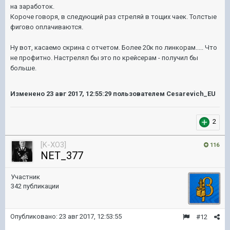
на заработок.
Короче говоря, в следующий раз стреляй в тощих чаек. Толстые
фигово оплачиваются.
Ну вот, касаемо скрина с отчетом. Более 20к по линкорам..... Что
не профитно. Настрелял бы это по крейсерам - получил бы
больше.
Изменено
23 авг 2017, 12:55:29
пользователем Cesarevich_EU
2
[K-XO3]
116
NET_377
Участник
342 публикации
Опубликовано:
23 авг 2017, 12:53:55
#12