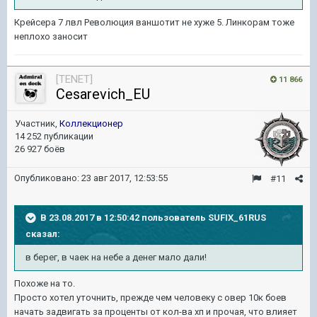
Крейсера 7 лвл Революция ваншотит не хуже 5. Линкорам тоже
неплохо заносит
[TENET]
11 866
Cesarevich_EU
Участник,
Коллекционер
14 252 публикации
26 927 боёв
Опубликовано:
23 авг 2017, 12:53:55
#11
В 23.08.2017 в 12:50:42 пользователь
SUFIX_61RUS
сказал:
в берег, в чаек на небе а денег мало дали!
Похоже на то.
Просто хотел уточнить, прежде чем человеку с овер 10к боев
начать задвигать за проценты от кол-ва хп и прочая, что влияет