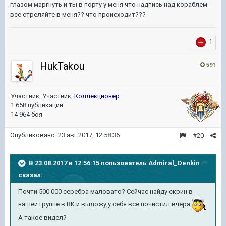
глазом маргнуть и ты в порту у меня что надпись над кораблем
все стреляйте в меня?? что происходит???
1
HukTakou
591
Участник, Участник,
Коллекционер
1 658 публикаций
14 964 боя
Опубликовано:
23 авг 2017, 12:58:36
#20
В 23.08.2017 в 12:56:15 пользователь
Admiral_Denkin
сказал:
Почти 500 000 серебра маловато? Сейчас найду скрин в
нашей группе в ВК и выложу,у себя все почистил вчера
А такое видел?