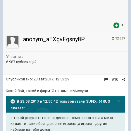
1
anonym_aEXgvFgsny8P
12 367
Участник
6 987 публикаций
Опубликовано:
23 авг 2017, 12:53:29
#10
Какой бой, такой и фарм. Это вам не Миссури
В 23.08.2017 в 12:50:42 пользователь
SUFIX_61RUS
сказал:
а такой результат это отдельная тема ,какого фига меня
кидает в такие бои где не ты играеш ,а играют другие
набивая на тебе домаг!