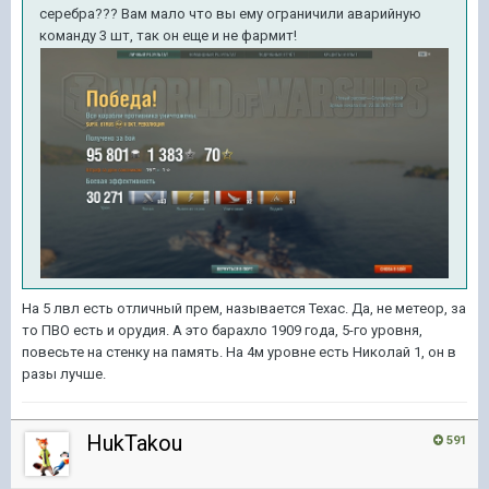
серебра??? Вам мало что вы ему ограничили аварийную
команду 3 шт, так он еще и не фармит!
На 5 лвл есть отличный прем, называется Техас. Да, не метеор, за
то ПВО есть и орудия. А это барахло 1909 года, 5-го уровня,
повесьте на стенку на память. На 4м уровне есть Николай 1, он в
разы лучше.
HukTakou
591