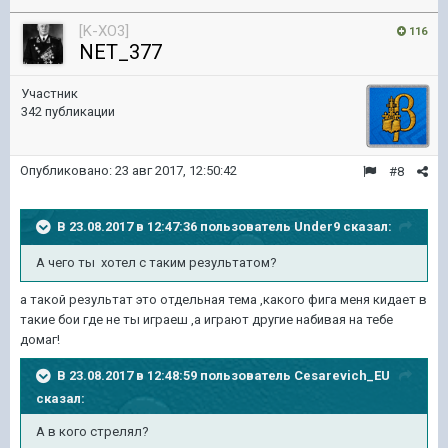
[K-XO3]
116
NET_377
Участник
342 публикации
Опубликовано:
23 авг 2017, 12:50:42
#8
В 23.08.2017 в 12:47:36 пользователь
Under9
сказал:
А чего ты хотел с таким результатом?
а такой результат это отдельная тема ,какого фига меня кидает в
такие бои где не ты играеш ,а играют другие набивая на тебе
домаг!
В 23.08.2017 в 12:48:59 пользователь
Cesarevich_EU
сказал:
А в кого стрелял?