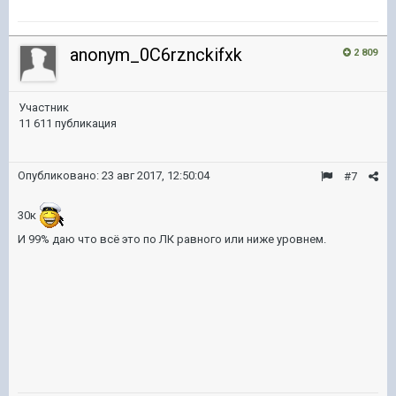
anonym_0C6rznckifxk
2 809
Участник
11 611 публикация
Опубликовано:
23 авг 2017, 12:50:04
#7
30к
И 99% даю что всё это по ЛК равного или ниже уровнем.