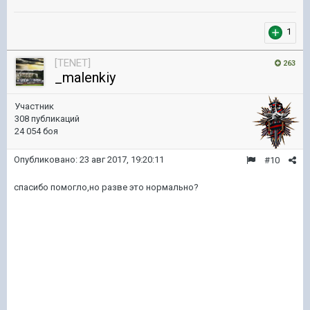
1
[TENET]
263
_malenkiy
Участник
308 публикаций
24 054 боя
Опубликовано:
23 авг 2017, 19:20:11
#10
спасибо помогло,но разве это нормально?