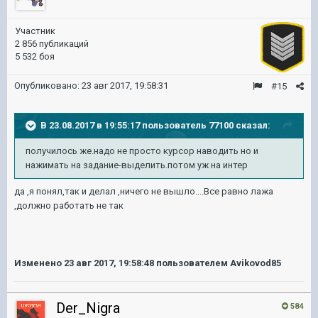
Участник
2 856 публикаций
5 532 боя
Опубликовано:
23 авг 2017, 19:58:31
#15
В 23.08.2017 в 19:55:17 пользователь
77100
сказал:
получилось же.надо не просто курсор наводить но и
нажимать на задание-выделить.потом уж на интер
да ,я понял,так и делал ,ничего не вышло....Все равно лажа
,должно работать не так
Изменено
23 авг 2017, 19:58:48
пользователем Avikovod85
Der_Nigra
584