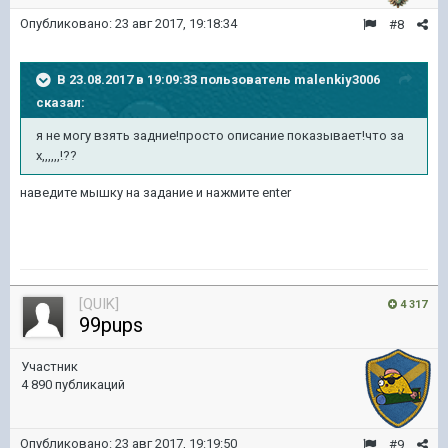
Опубликовано:
23 авг 2017, 19:18:34
#8
В 23.08.2017 в 19:09:33 пользователь
malenkiy3006
сказал:
я не могу взять задние!просто описание показывает!что за
х,,,,,,!??
наведите мышку на задание и нажмите enter
[QUIK]
4 317
99pups
Участник
4 890 публикаций
Опубликовано:
23 авг 2017, 19:19:50
#9