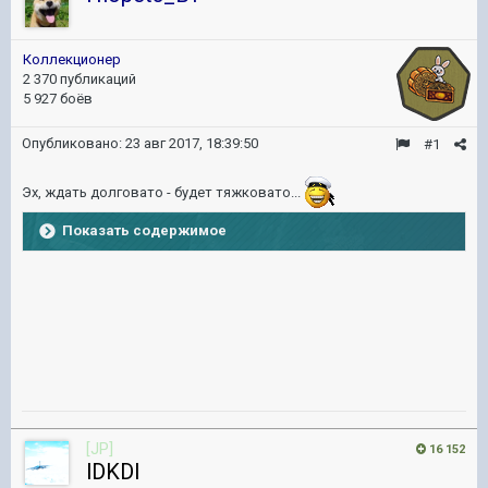
Коллекционер
2 370 публикаций
5 927 боёв
Опубликовано:
23 авг 2017, 18:39:50
#1
Эх, ждать долговато - будет тяжковато...
Показать содержимое
[JP]
16 152
lDKDl