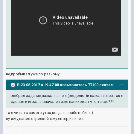
не,пробывал уже по разному
В 23.08.2017 в 19:47:08 пользователь
77100
сказал:
выбрал задание,нажал на него(выделил)и нажал интер.так я
сделал и играл.а вначале тоже паниковал-что такое??!!
та я читал с самого утра,когда на работе был :)
ну жму,навел стрелкой,жму ентер,и ничего