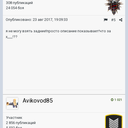
308 публикаций
24 054 боя
Опубликовано:
23 авг 2017, 19:09:33
#5
я не могу взять задние!просто описание показывает!что за
х,,,,,,!??
Avikovod85
1 021
Участник
2 856 публикаций
5 532 боя