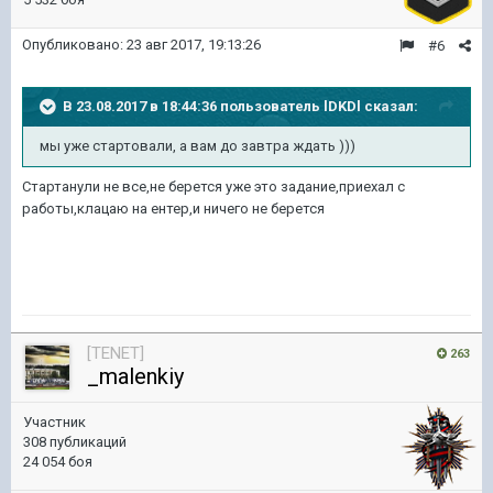
Опубликовано:
23 авг 2017, 19:13:26
#6
В 23.08.2017 в 18:44:36 пользователь
lDKDl
сказал:
мы уже стартовали, а вам до завтра ждать )))
Стартанули не все,не берется уже это задание,приехал с
работы,клацаю на ентер,и ничего не берется
[TENET]
263
_malenkiy
Участник
308 публикаций
24 054 боя