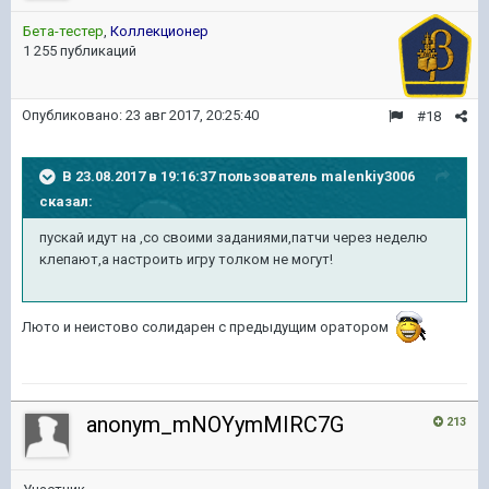
Бета-тестер
,
Коллекционер
1 255 публикаций
Опубликовано:
23 авг 2017, 20:25:40
#18
В 23.08.2017 в 19:16:37 пользователь
malenkiy3006
сказал:
пускай идут на ,со своими заданиями,патчи через неделю
клепают,а настроить игру толком не могут!
Люто и неистово солидарен с предыдущим оратором
anonym_mNOYymMIRC7G
213