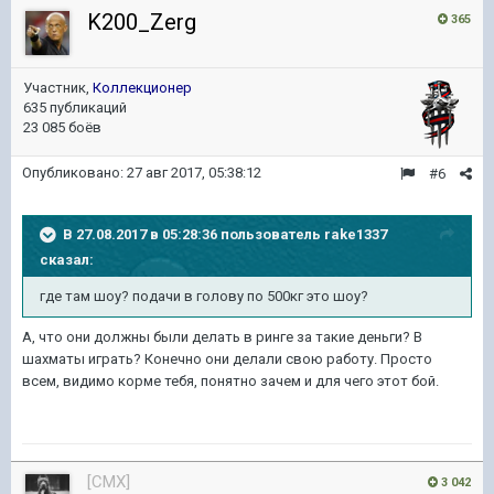
K200_Zerg
365
Участник,
Коллекционер
635 публикаций
23 085 боёв
Опубликовано:
27 авг 2017, 05:38:12
#6
В 27.08.2017 в 05:28:36 пользователь
rake1337
сказал:
где там шоу? подачи в голову по 500кг это шоу?
А, что они должны были делать в ринге за такие деньги? В
шахматы играть? Конечно они делали свою работу. Просто
всем, видимо корме тебя, понятно зачем и для чего этот бой.
[CMX]
3 042