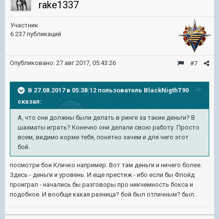
rake1337
Участник
6 237 публикаций
Опубликовано:
27 авг 2017, 05:43:26
#7
В 27.08.2017 в 05:38:12 пользователь
BlackNigthT90
сказал:
А, что они должны были делать в ринге за такие деньги? В
шахматы играть? Конечно они делали свою работу. Просто
всем, видимо корме тебя, понятно зачем и для чего этот
бой.
посмотри бои Кличко например. Вот там деньги и ничего более.
Здесь - деньги и уровень. И еще престиж - ибо если бы Флойд
проиграл - начались бы разговоры про никчемность бокса и
подобное. И вообще какая разница? бой был отличным? был.