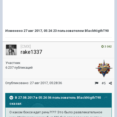
Изменено
27 авг 2017, 05:24:23
пользователем BlackNigthT90
[CMX]
3 042
rake1337
Участник
6 237 публикаций
Опубликовано:
27 авг 2017, 05:28:36
#5
В 27.08.2017 в 05:24:06 пользователь
BlackNigthT90
сказал:
О каком боксе идет речь?!?!? Это было развлекательное