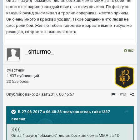
Он за 1 раунд "обманок" делал больше чем в ММА за 10 боёв. Ты
просто не шариш ) каждый видит, что ему хочется. По факту он
каждый раунд высмеивал и тролил соперника, жестко причем.
Он очень много и красиво уходил. Такое ощущение что люди не
смотрели бой. Желаю тебе в таком же возрасте иметь такую же
реакцию, скорость и выносливость.
_shturmo_
862
Участник
1 637 публикаций
20 555 боёв
Опубликовано:
27 авг 2017, 06:46:57
#15
В 27.08.2017 в 06:40:33 пользователь
rake1337
сказал:
))))))
Он за 1 раунд "обманок" делал больше чем в ММА за 10