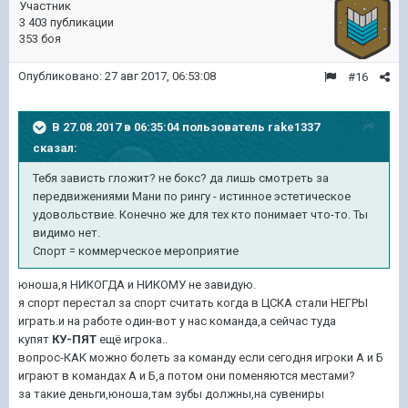
Участник
3 403 публикации
353 боя
Опубликовано:
27 авг 2017, 06:53:08
#16
В 27.08.2017 в 06:35:04 пользователь
rake1337
сказал:
Тебя зависть гложит? не бокс? да лишь смотреть за
передвижениями Мани по рингу - истинное эстетическое
удовольствие. Конечно же для тех кто понимает что-то. Ты
видимо нет.
Спорт = коммерческое мероприятие
юноша,я НИКОГДА и НИКОМУ не завидую.
я спорт перестал за спорт считать когда в ЦСКА стали НЕГРЫ
играть.и на работе один-вот у нас команда,а сейчас туда
купят
КУ-ПЯТ
ещё игрока..
вопрос-КАК можно болеть за команду если сегодня игроки А и Б
играют в командах А и Б,а потом они поменяются местами?
за такие деньги,юноша,там зубы должны,на сувениры