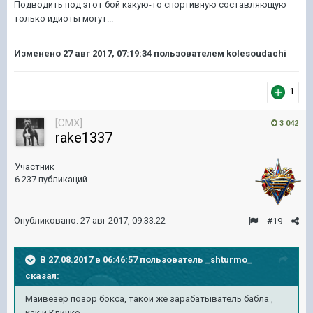
Подводить под этот бой какую-то спортивную составляющую
только идиoты могут...
Изменено
27 авг 2017, 07:19:34
пользователем kolesoudachi
1
[CMX]
3 042
rake1337
Участник
6 237 публикаций
Опубликовано:
27 авг 2017, 09:33:22
#19
В 27.08.2017 в 06:46:57 пользователь
_shturmo_
сказал:
Майвезер позор бокса, такой же зарабатыватель бабла ,
как и Кличко.