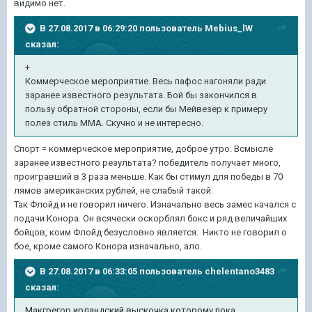
видимо нет.
В 27.08.2017 в 06:29:20 пользователь
Mebius_lW
сказал:
+
Коммерческое мероприятие. Весь пафос нагоняли ради
заранее известного результата. Бой бы закончился в
пользу обратной стороны, если бы Мейвезер к примеру
полез стиль ММА. Скучно и не интересно.
Спорт = коммерческое мероприятие, доброе утро. Всмысле
заранее известного результата? победитель получает много,
проигравший в 3 раза меньше. Как бы стимул для победы в 70
лямов американских рублей, не слабый такой.
Так Флойд и не говорил ничего. Изначально весь замес начался с
подачи Конора. Он всячески оскорблял бокс и ряд величайших
бойцов, коим Флойд безусловно является. Никто не говорил о
бое, кроме самого Конора изначально, ало.
В 27.08.2017 в 06:33:05 пользователь
chelentano3483
сказал:
Макгрегор ирландский выскочка которому пока