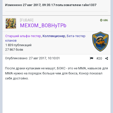
Изменено
27 авг 2017, 09:35:17
пользователем rake1337
[FUBAR]
686
MEXOM_BOBHyTPb
Старший альфа-тестер
,
Коллекционер
,
Бета-тестер
кланов
1 839 публикаций
27 867 боёв
Опубликовано:
27 авг 2017, 10:10:01
#20
После драки кулаками не машут, БОКС - это не ММА, навыков для
ММА нужно на порядок больше чем для бокса, Конор показал
себя достойно.