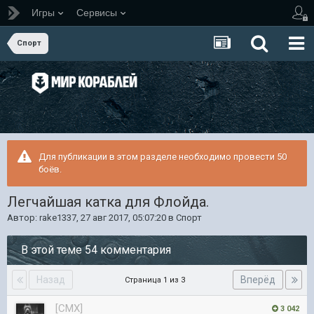
Игры
Сервисы
Спорт
Для публикации в этом разделе необходимо провести 50
боёв.
Легчайшая катка для Флойда.
Автор:
rake1337
,
27 авг 2017, 05:07:20
в
Спорт
В этой теме 54 комментария
Назад
Вперёд
Страница 1 из 3
[CMX]
3 042