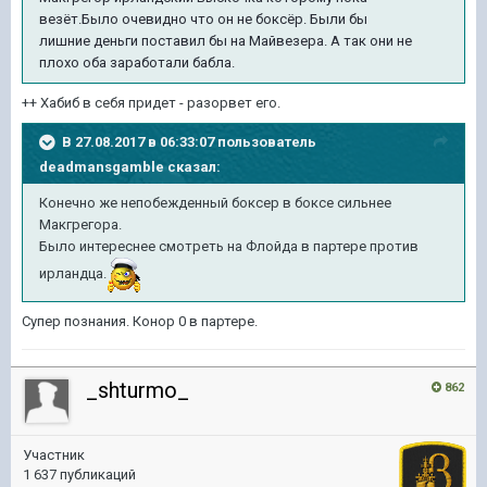
везёт.Было очевидно что он не боксёр. Были бы
лишние деньги поставил бы на Майвезера. А так они не
плохо оба заработали бабла.
++ Хабиб в себя придет - разорвет его.
В 27.08.2017 в 06:33:07 пользователь
deadmansgamble
сказал:
Конечно же непобежденный боксер в боксе сильнее
Макгрегора.
Было интереснее смотреть на Флойда в партере против
ирландца.
Супер познания. Конор 0 в партере.
_shturmo_
862
Участник
1 637 публикаций