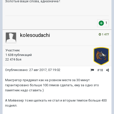
Золотые ваши слова, адназначна !
1
kolesoudachi
1 477
Участник
1 638 публикаций
22 474 боя
Опубликовано:
27 авг 2017, 07:19:02
#18
Макгрегор придумал как на ровном месте за 30 минут
гарантировано больше 100 лямов сделать, ему за одно это
памятник надо ставить:)
А Мэйвезер тоже щелкать не стал и вторым темпои больше 400
поднял.