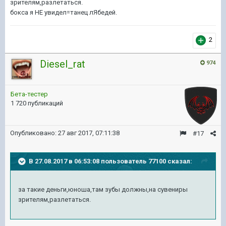
зрителям,разлетаться.
бокса я НЕ увидел=танец лЯбедей.
2
Diesel_rat
974
Бета-тестер
1 720 публикаций
Опубликовано:
27 авг 2017, 07:11:38
#17
В 27.08.2017 в 06:53:08 пользователь
77100
сказал:
за такие деньги,юноша,там зубы должны,на сувениры
зрителям,разлетаться.