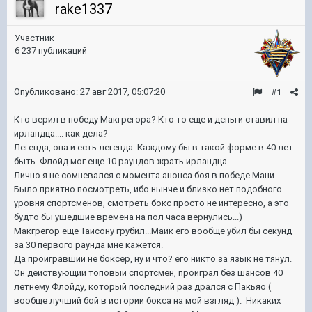
rake1337
Участник
6 237 публикаций
Опубликовано:
27 авг 2017, 05:07:20
#1
Кто верил в победу Макгрегора? Кто то еще и деньги ставил на
ирландца.... как дела?
Легенда, она и есть легенда. Каждому бы в такой форме в 40 лет
быть. Флойд мог еще 10 раундов жрать ирландца.
Лично я не сомневался с момента анонса боя в победе Мани.
Было приятно посмотреть, ибо нынче и близко нет подобного
уровня спортсменов, смотреть бокс просто не интересно, а это
будто бы ушедшие времена на пол часа вернулись...)
Макгрегор еще Тайсону грубил...Майк его вообще убил бы секунд
за 30 первого раунда мне кажется.
Да проигравший не боксёр, ну и что? его никто за язык не тянул.
Он действующий топовый спортсмен, проиграл без шансов 40
летнему Флойду, который последний раз дрался с Пакьяо (
вообще лучший бой в истории бокса на мой взгляд ). Никаких