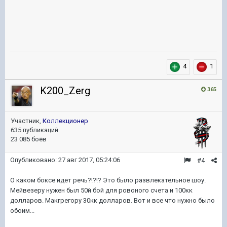
4
1
K200_Zerg
365
Участник,
Коллекционер
635 публикаций
23 085 боёв
Опубликовано:
27 авг 2017, 05:24:06
#4
О каком боксе идет речь?!?!? Это было развлекательное шоу.
Мейвезеру нужен был 50й бой для ровоного счета и 100кк
долларов. Макгрегору 30кк долларов. Вот и все что нужно было
обоим...