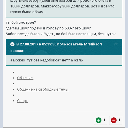
шоу. Мейвезеру нужен был 50й бой для ровоного счета и
100кк долларов. Макгрегору 30кк долларов. Вот и все что
нужно было обоим...
ты бой смотрел?
где там шоу? подачи в голову по 500кг это шоу?
Бабло всегда было и будет , но бой был настоящим, без шуток.
В 27.08.2017 в 05:19:30 пользователь
MrNiksoN
сказал:
а можно тут без недобокса? нет? а жаль
Общение
Общение на свободные темы
Спорт
1
1