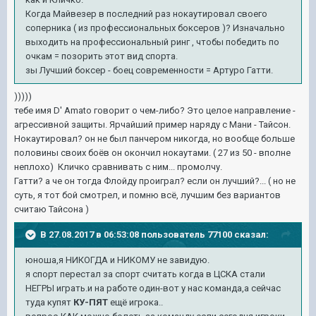
Когда Майвезер в последний раз нокаутировал своего
соперника ( из профессиональных боксеров )? Изначально
выходить на профессиональный ринг , чтобы победить по
очкам = позорить этот вид спорта.
зы Лучший боксер - боец современности = Артуро Гатти.
)))))
тебе имя D' Amato говорит о чем-либо? Это целое направление -
агрессивной защиты. Ярчайший пример наряду с Мани - Тайсон.
Нокаутировал? он не был панчером никогда, но вообще больше
половины своих боёв он окончил нокаутами. ( 27 из 50 - вполне
неплохо) Кличко сравнивать с ним... промолчу.
Гатти? а че он тогда Флойду проиграл? если он лучший?... ( но не
суть, я тот бой смотрел, и помню всё, лучшим без вариантов
считаю Тайсона )
В 27.08.2017 в 06:53:08 пользователь
77100
сказал:
юноша,я НИКОГДА и НИКОМУ не завидую.
я спорт перестал за спорт считать когда в ЦСКА стали
НЕГРЫ играть.и на работе один-вот у нас команда,а сейчас
туда купят
КУ-ПЯТ
ещё игрока..