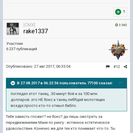
1
[CMX]
3 042
rake1337
Участник
6 237 публикаций
Опубликовано:
27 авг 2017, 06:35:04
#12
В 27.08.2017 в 06:22:56 пользователь
77100
сказал:
поглядел этот танец...30 минут бой и за 100 млн
долларов..это НЕ бокс.а танец лебЯдей молотящих
воздух.просто кто-то отмыл бабло.
Тебя зависть гложит? не бокс? да лишь смотреть за
передвижениями Мани по рингу - истинное эстетическое
удовольствие. Конечно же для тех кто понимает что-то. Ты