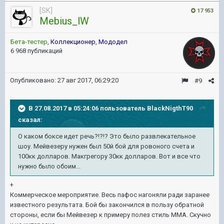
[SK]
17 953
Mebius_lW
Бета-тестер
,
Коллекционер
,
Мододел
6 968 публикаций
Опубликовано:
27 авг 2017, 06:29:20
#9
В 27.08.2017 в 05:24:06 пользователь
BlackNigthT90
сказал:
О каком боксе идет речь?!?!? Это было развлекательное
шоу. Мейвезеру нужен был 50й бой для ровоного счета и
100кк долларов. Макгрегору 30кк долларов. Вот и все что
нужно было обоим...
+
Коммерческое мероприятие. Весь пафос нагоняли ради заранее
известного результата. Бой бы закончился в пользу обратной
стороны, если бы Мейвезер к примеру полез стиль ММА. Скучно