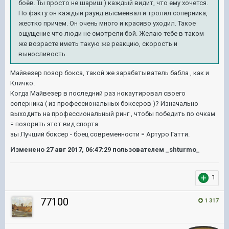
боёв. Ты просто не шариш ) каждый видит, что ему хочется.
По факту он каждый раунд высмеивал и тролил соперника,
жестко причем. Он очень много и красиво уходил. Такое
ощущение что люди не смотрели бой. Желаю тебе в таком
же возрасте иметь такую же реакцию, скорость и
выносливость.
Майвезер позор бокса, такой же зарабатыватель бабла , как и
Кличко.
Когда Майвезер в последний раз нокаутировал своего
соперника ( из профессиональных боксеров )? Изначально
выходить на профессиональный ринг , чтобы победить по очкам
= позорить этот вид спорта.
зы Лучший боксер - боец современности = Артуро Гатти.
Изменено
27 авг 2017, 06:47:29
пользователем _shturmo_
1
77100
1 317