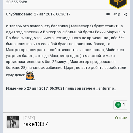
20 555 боёв
Опубликовано:
27 авг 2017, 06:36:17
#13
И теперь это чучело ,эту балерину ( Майвезера) будут ставить в
один ряд с великим Боксером с большой буквы Рокки Марчиано.
По бою скажу , что ничего неожиданного не произошло , ибо ***
было понятно ,что если бой будет по правилам бокса, то
Макгрегор проиграет ... собственно так и произошло, Майвезер
устроил балет , а когда Макгрегор сдох ( в миксфайте макс.
продолжительность боя 25 минут, Макгрегор продержался
больше 28) началось избиение. Цирк , но зато ребята заработали
кучу денег.
Изменено
27 авг 2017, 06:39:21
пользователем _shturmo_
1
[CMX]
3 042
rake1337