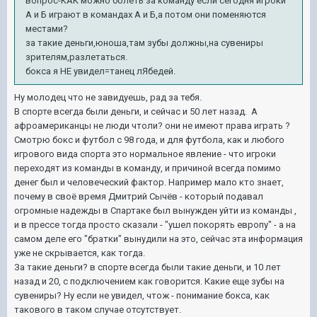
вопрос-КАК можно болеть за команду если сегодня игроки
А и Б играют в командах А и Б,а потом они поменяются
местами?
за такие деньги,юноша,там зубы должны,на сувениры
зрителям,разлетаться.
бокса я НЕ увидел=танец лЯбедей.
Ну молодец что не завидуешь, рад за тебя.
В спорте всегда были деньги, и сейчас и 50 лет назад. А
афроамериканцы не люди чтоли? они не имеют права играть ?
Смотрю бокс и футбол с 98 года, и для футбола, как и любого
игрового вида спорта это нормальное явление - что игроки
переходят из команды в команду, и причиной всегда помимо
денег был и человеческий фактор. Например мало кто знает,
почему в своё время Дмитрий Сычёв - который подавал
огромные надежды в Спартаке был вынужден уйти из команды ,
и в прессе тогда просто сказали - "ушел покорять европу" - а на
самом деле его "братки" вынудили на это, сейчас эта информация
уже не скрывается, как тогда.
За такие деньги? в спорте всегда были такие деньги, и 10 лет
назад и 20, с подключением как говорится. Какие еще зубы на
сувениры? Ну если не увидел, чтож - понимание бокса, как
такового в таком случае отсутствует.