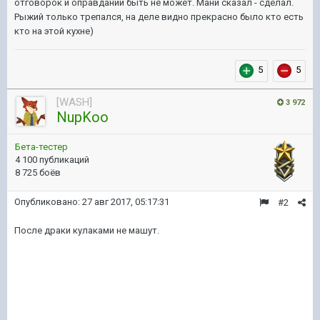
отговорок и оправданий быть не может. Мани сказал - сделал.
Рыжий только трепался, на деле видно прекрасно было кто есть
кто на этой кухне)
5
5
[WASH]
3 972
NupKoo
Бета-тестер
4 100 публикаций
8 725 боёв
Опубликовано:
27 авг 2017, 05:17:31
#2
После драки кулаками не машут.