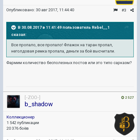
Опубликовано:
30 авг 2017, 11:44:40
#3
В 30.08.2017 в 11:41:49 пользователь
Rebel__1
сказал:
Все пропало, все пропало! Флажок на таран пропал,
неголдовая ремка пропала, деньги за бой высчитали.
Фармим количество бесполезных постов или это типо сарказм?
[-ZOO-]
2 527
b_shadow
Коллекционер
1 542 публикации
20 376 боёв