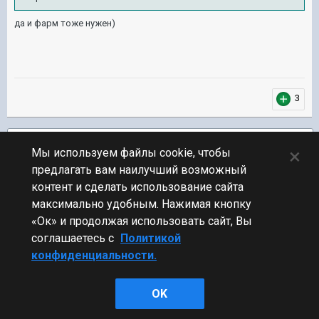
да и фарм тоже нужен)
3
Подписчики
1
×
Мы используем файлы cookie, чтобы
предлагать вам наилучший возможный
ПЕРЕЙТИ К СПИСКУ ТЕМ
контент и сделать использование сайта
Флудилка
максимально удобным. Нажимая кнопку
«Ок» и продолжая использовать сайт, Вы
соглашаетесь с
Политикой
конфиденциальности.
Стиль
OK
Powered by Invision Community