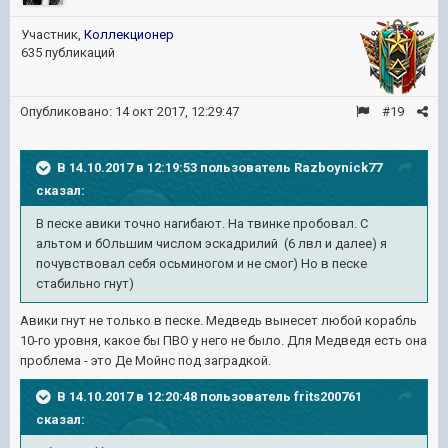
Участник,
Коллекционер
635 публикаций
Опубликовано:
14 окт 2017, 12:29:47
#19
В 14.10.2017 в 12:19:53 пользователь
Razboynick77
сказал:
В песке авики точно нагибают. На твинке пробовал. С
альтом и бОльшим числом эскадрилий (6 лвл и далее) я
почувствовал себя осьминогом и не смог) Но в песке
стабильно гнут)
Авики гнут не только в песке. Медведь вынесет любой корабль
10-го уровня, какое бы ПВО у него не было. Для Медведя есть она
проблема - это Де Мойнс под заградкой.
В 14.10.2017 в 12:20:48 пользователь
frits200761
сказал: