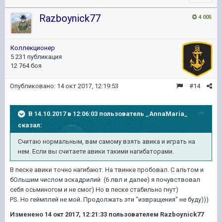
Razboynick77
4 005
Коллекционер
5 231 публикация
12 764 боя
Опубликовано:
14 окт 2017, 12:19:53
#14
В 14.10.2017 в 12:06:03 пользователь
_AnnaMaria_
сказал:
Считаю нормальным, вам самому взять авика и играть на
нем. Если вы считаете авики такими нагибаторами.
В песке авики точно нагибают. На твинке пробовал. С альтом и
бОльшим числом эскадрилий (6 лвл и далее) я почувствовал
себя осьминогом и не смог) Но в песке стабильно гнут)
PS. Но геймплей не мой. Продолжать эти "извращения" не буду)))
Изменено
14 окт 2017, 12:21:33
пользователем Razboynick77