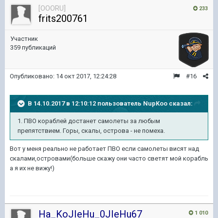
[OOORU]
233
frits200761
Участник
359 публикаций
Опубликовано:
14 окт 2017, 12:24:28
#16
В 14.10.2017 в 12:10:12 пользователь
NupKoo
сказал:
1. ПВО кораблей достанет самолеты за любым
препятствием. Горы, скалы, острова - не помеха.
Вот у меня реально не работает ПВО если самолеты висят над
скалами,островами(больше скажу они часто светят мой корабль
а я их не вижу!)
Ha_KoJIeHu_0JIeHu67
1 010