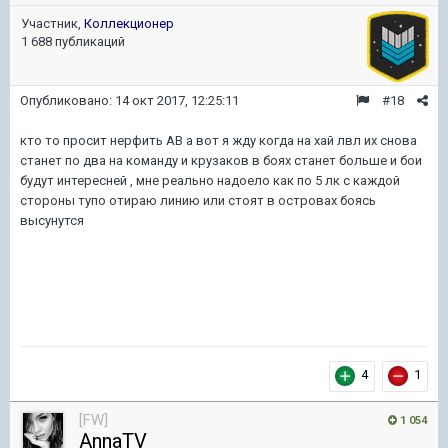
Участник,
Коллекционер
1 688 публикаций
Опубликовано:
14 окт 2017, 12:25:11
#18
кто то просит нерфить АВ а вот я жду когда на хай лвл их снова
станет по два на команду и крузаков в боях станет больше и бои
будут интересней , мне реально надоело как по 5 лк с каждой
стороны тупо отираю линию или стоят в островах боясь
высунутся
4
1
[FW]
1 054
AnnaTV