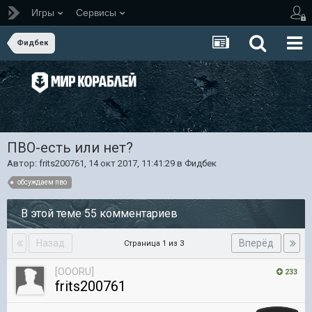
Игры
Сервисы
Фидбек
ПВО-есть или нет?
Автор:
frits200761
,
14 окт 2017, 11:41:29
в
Фидбек
обсуждаем пво
В этой теме 55 комментариев
Назад
Вперёд
Страница 1 из 3
[OOORU]
233
frits200761