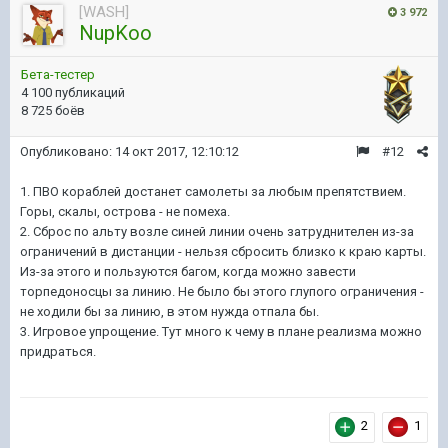
[WASH]
3 972
NupKoo
Бета-тестер
4 100 публикаций
8 725 боёв
Опубликовано:
14 окт 2017, 12:10:12
#12
1. ПВО кораблей достанет самолеты за любым препятствием.
Горы, скалы, острова - не помеха.
2. Сброс по альту возле синей линии очень затруднителен из-за
ограничений в дистанции - нельзя сбросить близко к краю карты.
Из-за этого и пользуются багом, когда можно завести
торпедоносцы за линию. Не было бы этого глупого ограничения -
не ходили бы за линию, в этом нужда отпала бы.
3. Игровое упрощение. Тут много к чему в плане реализма можно
придраться.
2
1