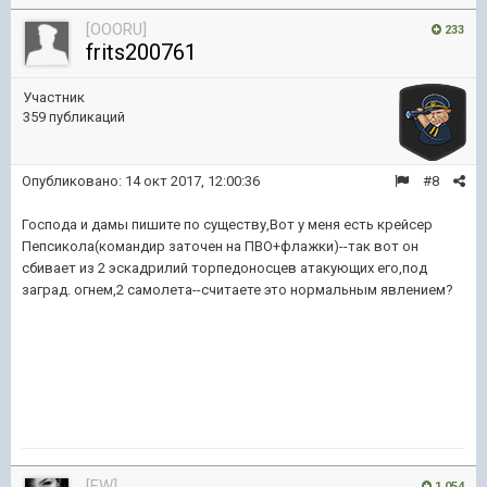
[OOORU]
233
frits200761
Участник
359 публикаций
Опубликовано:
14 окт 2017, 12:00:36
#8
Господа и дамы пишите по существу,Вот у меня есть крейсер
Пепсикола(командир заточен на ПВО+флажки)--так вот он
сбивает из 2 эскадрилий торпедоносцев атакующих его,под
заград. огнем,2 самолета--считаете это нормальным явлением?
[FW]
1 054