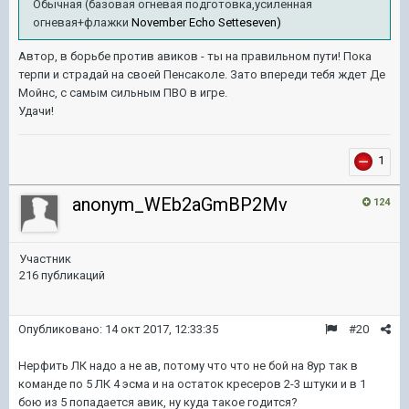
Обычная (базовая огневая подготовка,усиленная
огневая+флажки
November Echo Setteseven)
Автор, в борьбе против авиков - ты на правильном пути! Пока
терпи и страдай на своей Пенсаколе. Зато впереди тебя ждет Де
Мойнс, с самым сильным ПВО в игре.
Удачи!
1
anonym_WEb2aGmBP2Mv
124
Участник
216 публикаций
Опубликовано:
14 окт 2017, 12:33:35
#20
Нерфить ЛК надо а не ав, потому что что не бой на 8ур так в
команде по 5 ЛК 4 эсма и на остаток кресеров 2-3 штуки и в 1
бою из 5 попадается авик, ну куда такое годится?