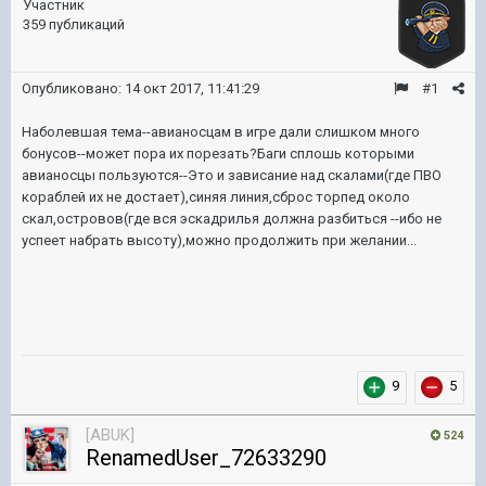
Участник
359 публикаций
Опубликовано:
14 окт 2017, 11:41:29
#1
Наболевшая тема--авианосцам в игре дали слишком много
бонусов--может пора их порезать?Баги сплошь которыми
авианосцы пользуются--Это и зависание над скалами(где ПВО
кораблей их не достает),синяя линия,сброс торпед около
скал,островов(где вся эскадрилья должна разбиться --ибо не
успеет набрать высоту),можно продолжить при желании...
9
5
[ABUK]
524
RenamedUser_72633290