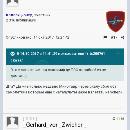
Коллекционер
, Участник
2 316 публикаций
Опубликовано:
14 окт 2017, 12:24:42
#17
В 14.10.2017 в 11:41:29 пользователь
frits200761
сказал:
Это и зависание над скалами(где ПВО кораблей их не
достает)
Шта? Да мне только недавно Минотавр через скалу сбил оба
самолётика которые ещё с катапульты даже взлететь не успели.
[-SOD-]
1 188
_Gerhard_von_Zwichen_