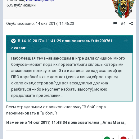
635 публикаций
Опубликовано:
14 окт 2017, 11:46:23
#4
В 14.10.2017 в 11:41:29 пользователь
frits200761
сказал:
Наболевшая тема--авианосцам в игре дали слишком много
бонусов--может пора их порезать?Баги сплошь которыми
авианосцы пользуются--Это и зависание над скалами(где
ПВО кораблей их не достает),синяя линия,сброс торпед
около скал,островов(где вся эскадрилья должна
разбиться --ибо не успеет набрать высоту),можно
продолжить при желании...
Всем страдальцам от авиков кнопочку "В бой" пора
переименовать в "В боль"!
Изменено
14 окт 2017, 11:48:34
пользователем _AnnaMaria_