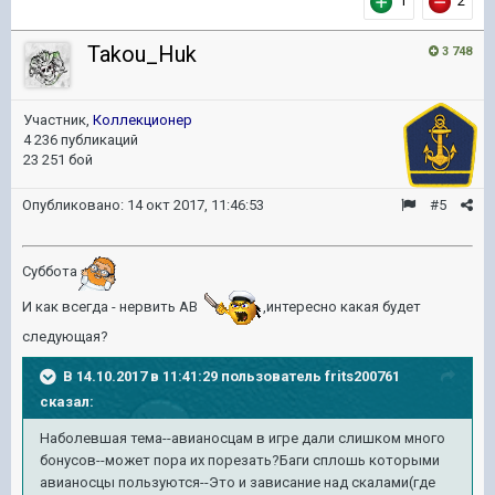
1
2
Takou_Huk
3 748
Участник,
Коллекционер
4 236 публикаций
23 251 бой
Опубликовано:
14 окт 2017, 11:46:53
#5
Суббота
И как всегда - нервить АВ
,интересно какая будет
следующая?
В 14.10.2017 в 11:41:29 пользователь
frits200761
сказал:
Наболевшая тема--авианосцам в игре дали слишком много
бонусов--может пора их порезать?Баги сплошь которыми
авианосцы пользуются--Это и зависание над скалами(где