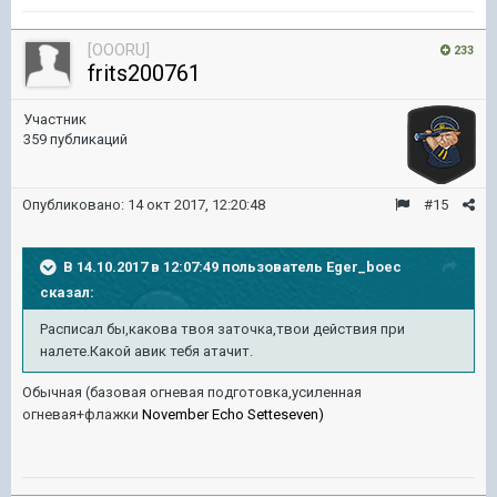
[OOORU]
233
frits200761
Участник
359 публикаций
Опубликовано:
14 окт 2017, 12:20:48
#15
В 14.10.2017 в 12:07:49 пользователь
Eger_boec
сказал:
Расписал бы,какова твоя заточка,твои действия при
налете.Какой авик тебя атачит.
Обычная (базовая огневая подготовка,усиленная
огневая+флажки
November Echo Setteseven)