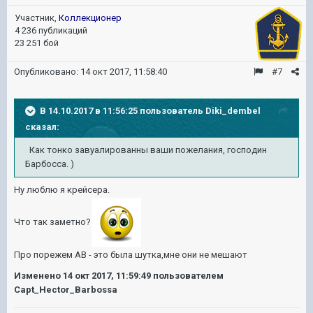
Участник,
Коллекционер
4 236 публикаций
23 251 бой
Опубликовано:
14 окт 2017, 11:58:40
#7
В 14.10.2017 в 11:56:25 пользователь
Diki_dembel
сказал:
Как тонко завуалированны ваши пожелания, господин
Барбосса. )
Ну люблю я крейсера.
Что так заметно?
Про порежем АВ - это была шутка,мне они не мешают
Изменено
14 окт 2017, 11:59:49
пользователем
Capt_Hector_Barbossa