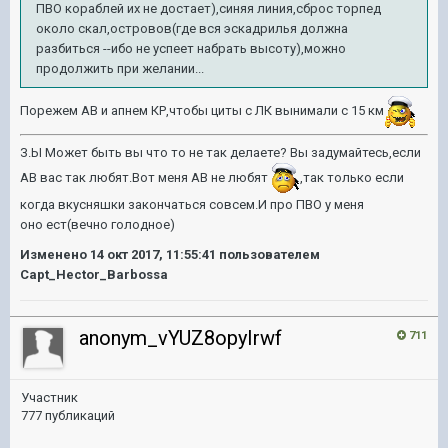
ПВО кораблей их не достает),синяя линия,сброс торпед
около скал,островов(где вся эскадрилья должна
разбиться --ибо не успеет набрать высоту),можно
продолжить при желании...
Порежем АВ и апнем КР,чтобы циты с ЛК вынимали с 15 км
З.Ы Может быть вы что то не так делаете? Вы задумайтесь,если
АВ вас так любят.Вот меня АВ не любят
,так только если
когда вкусняшки закончаться совсем.И про ПВО у меня
оно ест(вечно голодное)
Изменено
14 окт 2017, 11:55:41
пользователем
Capt_Hector_Barbossa
anonym_vYUZ8opyIrwf
711
Участник
777 публикаций