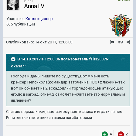
AnnaTV
Участник,
Коллекционер
635 публикаций
Опубликовано:
14 окт 2017, 12:06:03
#9
В 14.10.2017 в 12:00:36 пользователь
frits200761
сказал:
Господа и дамы пишите по существу,Вот у меня есть
крейсер Пепсикола(командир заточен на ПВО+флажки)--так
вот он сбивает из 2 эскадрилий торпедоносцев атакующих
его,под заград. огнем,2 самолета--считаете это нормальным
явлением?
Считаю нормальным, вам самому взять авика и играть на нем.
Если вы считаете авики такими нагибаторами.
4
2