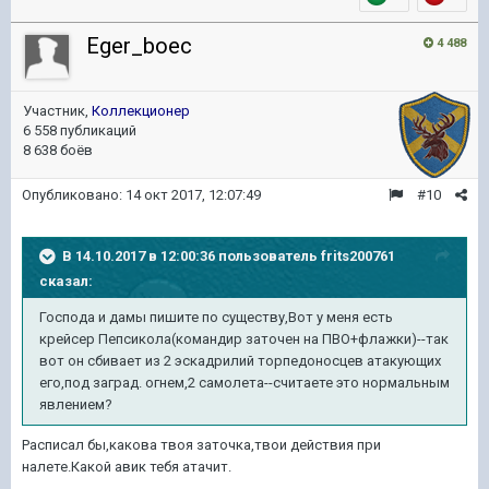
Eger_boec
4 488
Участник,
Коллекционер
6 558 публикаций
8 638 боёв
Опубликовано:
14 окт 2017, 12:07:49
#10
В 14.10.2017 в 12:00:36 пользователь
frits200761
сказал:
Господа и дамы пишите по существу,Вот у меня есть
крейсер Пепсикола(командир заточен на ПВО+флажки)--так
вот он сбивает из 2 эскадрилий торпедоносцев атакующих
его,под заград. огнем,2 самолета--считаете это нормальным
явлением?
Расписал бы,какова твоя заточка,твои действия при
налете.Какой авик тебя атачит.