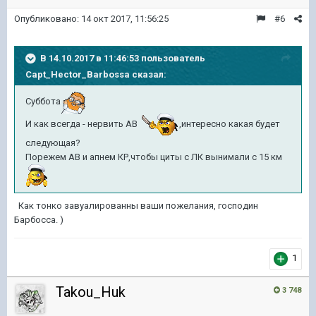
Опубликовано:
14 окт 2017, 11:56:25
#6
В 14.10.2017 в 11:46:53 пользователь
Capt_Hector_Barbossa
сказал:
Суббота
И как всегда - нервить АВ
,интересно какая будет
следующая?
Порежем АВ и апнем КР,чтобы циты с ЛК вынимали с 15 км
Как тонко завуалированны ваши пожелания, господин
Барбосса. )
1
Takou_Huk
3 748