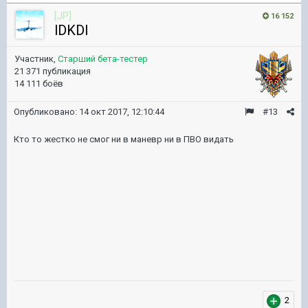
[JP]
16 152
lDKDl
Участник,
Старший бета-тестер
21 371 публикация
14 111 боёв
Опубликовано:
14 окт 2017, 12:10:44
#13
Кто то жестко не смог ни в маневр ни в ПВО видать
2