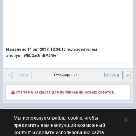
Изменено
14 окт 2017, 12:34:15
пользователем
anonym_WEb2aGmBP2Mv
Назад
Вперёд
Страница 1 из 3
Эта тема закрыта для публикации новых ответов.
Подписчики
0
×
Мы используем файлы cookie, чтобы
предлагать вам наилучший возможный
ПЕРЕЙТИ К СПИСКУ ТЕМ
контент и сделать использование сайта
Фидбек