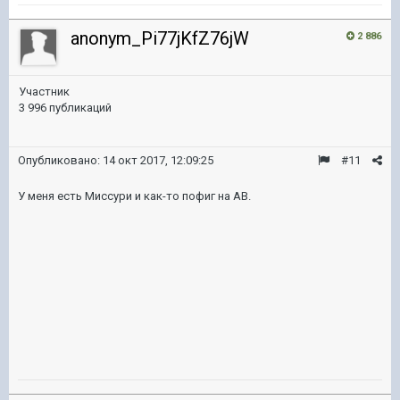
anonym_Pi77jKfZ76jW
2 886
Участник
3 996 публикаций
Опубликовано:
14 окт 2017, 12:09:25
#11
У меня есть Миссури и как-то пофиг на АВ.