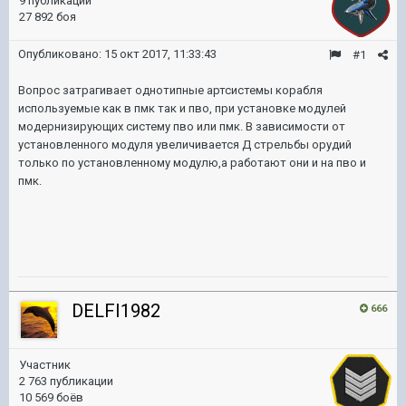
9 публикаций
27 892 боя
Опубликовано:
15 окт 2017, 11:33:43
#1
Вопрос затрагивает однотипные артсистемы корабля
используемые как в пмк так и пво, при установке модулей
модернизирующих систему пво или пмк. В зависимости от
установленного модуля увеличивается Д стрельбы орудий
только по установленному модулю,а работают они и на пво и
пмк.
DELFI1982
666
Участник
2 763 публикации
10 569 боёв