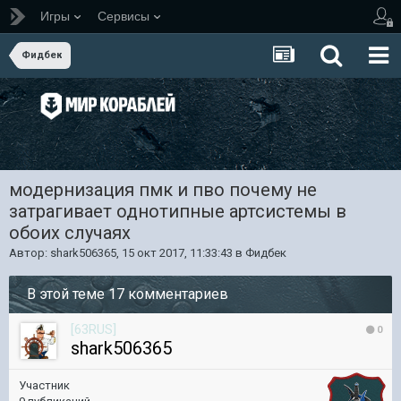
Игры
Сервисы
Фидбек
модернизация пмк и пво почему не
затрагивает однотипные артсистемы в
обоих случаях
Автор:
shark506365
,
15 окт 2017, 11:33:43
в
Фидбек
В этой теме 17 комментариев
[63RUS]
0
shark506365
Участник