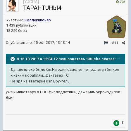
[YUGRA]
792
TAPAHTUHbI4
Участник,
Коллекционер
1 439 публикаций
18 259 боёв
Опубликовано:
15 окт 2017, 13:13:14
#11
В 15.10.2017 в 12:04:12 пользователь
13tucha
сказал:
Да....не плохо было бы.Ни один самолет не подлетел бы кое
к каким кораблям...фантазер ТС.
Не зря на аватарке кэп Врунгель...
уже к минотавру в ПВО фиг подлетишь, даже мимокрокодилов
бьет
1