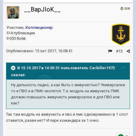
__BapJIoK__
358
Участник,
Коллекционер
514 публикации
9 050 боёв
Опубликовано:
15 окт 2017, 16:08:41
#13
В 15.10.2017 в 14:05:31 пользователь
Carkiller1972
сказал:
Ну дальность ладно, а как быть с живучестью? Универсалки
то и ПВО и в ПМК числятся. Т.е. модуль на живучесть ПМК
должен повышать живучесть универсалок и для ПВО или
как?
Так там модуль на живучесть и пво и пмк одновременно в 1 слот
ставится, разве нет? И перк командира за 1 очко.