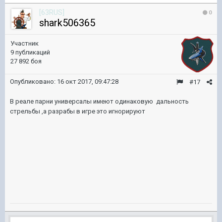
[63RUS]
0
shark506365
Участник
9 публикаций
27 892 боя
Опубликовано:
16 окт 2017, 09:47:28
#17
В реале парни универсалы имеют одинаковую дальность
стрельбы ,а разрабы в игре это игнорируют