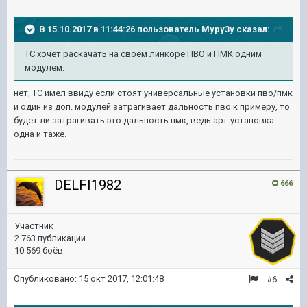
В 15.10.2017 в 11:44:26 пользователь
Mypy3y
сказал:
ТС хочет раскачать на своем линкоре ПВО и ПМК одним
модулем.
нет, ТС имел ввиду если стоят универсальные установки пво/пмк
и один из доп. модулей затрагивает дальность пво к примеру, то
будет ли затрагивать это дальность пмк, ведь арт-установка
одна и таже.
DELFI1982
666
Участник
2 763 публикации
10 569 боёв
Опубликовано:
15 окт 2017, 12:01:48
#6