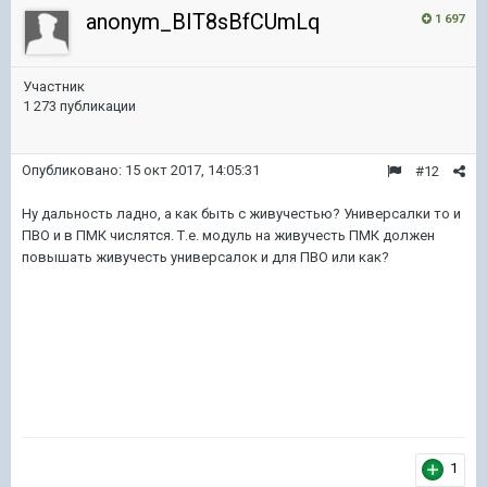
anonym_BIT8sBfCUmLq
1 697
Участник
1 273 публикации
Опубликовано:
15 окт 2017, 14:05:31
#12
Ну дальность ладно, а как быть с живучестью? Универсалки то и
ПВО и в ПМК числятся. Т.е. модуль на живучесть ПМК должен
повышать живучесть универсалок и для ПВО или как?
1