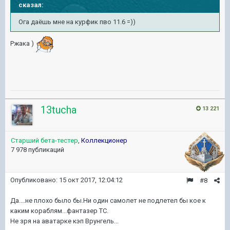
сказал:
Ога даёшь мне на курфик пво 11.6 =))
Ржака )
13tucha
13 221
Старший бета-тестер
,
Коллекционер
7 978 публикаций
Опубликовано:
15 окт 2017, 12:04:12
#8
Да....не плохо было бы.Ни один самолет не подлетел бы кое к
каким кораблям...фантазер ТС.
Не зря на аватарке кэп Врунгель...