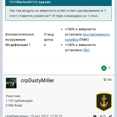
1111Warlock1111
сказал:
Так там модуль на живучесть и пво и пмк одновременно в 1
слот ставится, разве нет? И перк командира за 1 очко.
+100% к живучести
Вспомогательное
Станд
установок
противоминного
вооружение
артна
калибра
(ПМК)
Модификация 1
я
+100% к живучести
установок
ПВО
1
crpDustyMiller
306
Участник
1 141 публикация
5 906 боёв
Опубликовано:
15 окт 2017, 17:52:22
#15