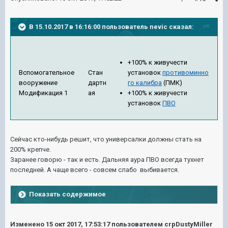
В 15.10.2017 в 16:16:00 пользователь
nevic
сказал:
+100% к живучести
Вспомогательное
Стан
установок
противоминно
вооружение
дартн
го калибра
(ПМК)
Модификация 1
ая
+100% к живучести
установок
ПВО
Сейчас кто-нибудь решит, что универсалки должны стать на
200% крепче.
Заранее говорю - так и есть. Дальняя аура ПВО всегда тухнет
последней. А чаще всего - совсем слабо выбивается.
Показать содержимое
Изменено
15 окт 2017, 17:53:17
пользователем crpDustyMiller