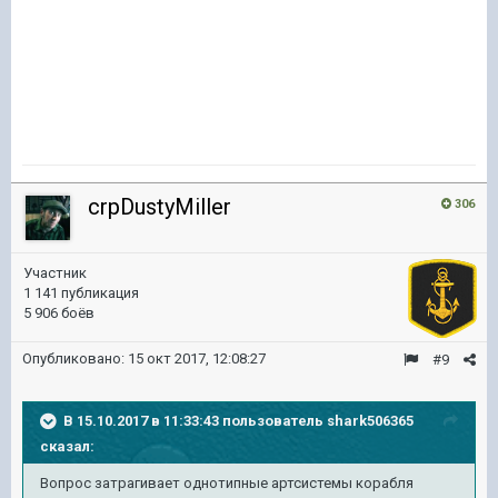
crpDustyMiller
306
Участник
1 141 публикация
5 906 боёв
Опубликовано:
15 окт 2017, 12:08:27
#9
В 15.10.2017 в 11:33:43 пользователь
shark506365
сказал:
Вопрос затрагивает однотипные артсистемы корабля