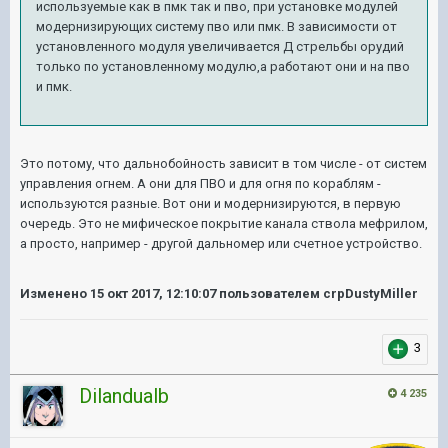
используемые как в пмк так и пво, при установке модулей
модернизирующих систему пво или пмк. В зависимости от
установленного модуля увеличивается Д стрельбы орудий
только по установленному модулю,а работают они и на пво
и пмк.
Это потому, что дальнобойность зависит в том числе - от систем
управления огнем. А они для ПВО и для огня по кораблям -
используются разные. Вот они и модернизируются, в первую
очередь. Это не мифическое покрытие канала ствола мефрилом,
а просто, например - другой дальномер или счетное устройство.
Изменено
15 окт 2017, 12:10:07
пользователем crpDustyMiller
3
Dilandualb
4 235