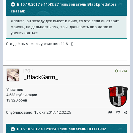
В 15.10.2017 в 11:43:27 пользователь
Blackpredators
сказал:
я понял, он походу дел имеет в виду, то что если он ставит
модуль, на дальность пмк, то и дальность пво должно
увеличиваться.
Ога даёшь мне на курфик пво 11.6 =))
[POI]
3 214
_BlackGarm_
Участник
4 533 публикации
13 320 боёв
Опубликовано:
15 окт 2017, 12:02:25
#7
В 15.10.2017 в 12:01:48 пользователь
DELFI1982