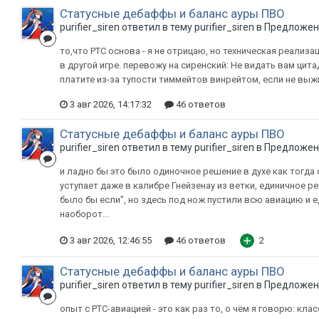
Статусные дебаффы и баланс ауры ПВО
purifier_siren ответил в тему purifier_siren в
Предложени
то,что РТС основа - я не отрицаю, но техническая реализа
в другой игре. перевожу на сиренский: Не видать вам цит
платите из-за тупости тиммейтов винрейтом, если не выжи
3 авг 2026, 14:17:32
46 ответов
Статусные дебаффы и баланс ауры ПВО
purifier_siren ответил в тему purifier_siren в
Предложени
и ладно бы это было одиночное решение в духе как тогда
уступает даже в калибре Гнейзенау из ветки, единичное 
было бы если", но здесь под нож пустили всю авиацию и
наоборот...
3 авг 2026, 12:46:55
46 ответов
2
Статусные дебаффы и баланс ауры ПВО
purifier_siren ответил в тему purifier_siren в
Предложени
опыт с РТС-авиацией - это как раз то, о чём я говорю: кла