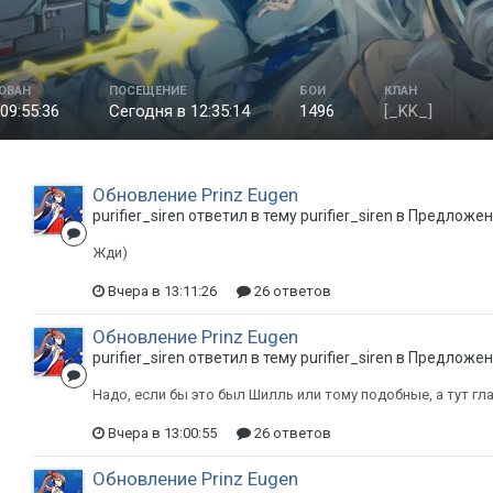
ОВАН
ПОСЕЩЕНИЕ
БОИ
КЛАН
09:55:36
Сегодня в 12:35:14
1496
[_KK_]
Обновление Prinz Eugen
purifier_siren ответил в тему purifier_siren в
Предложени
Жди)
Вчера в 13:11:26
26 ответов
Обновление Prinz Eugen
purifier_siren ответил в тему purifier_siren в
Предложени
Надо, если бы это был Шилль или тому подобные, а тут гл
Вчера в 13:00:55
26 ответов
Обновление Prinz Eugen