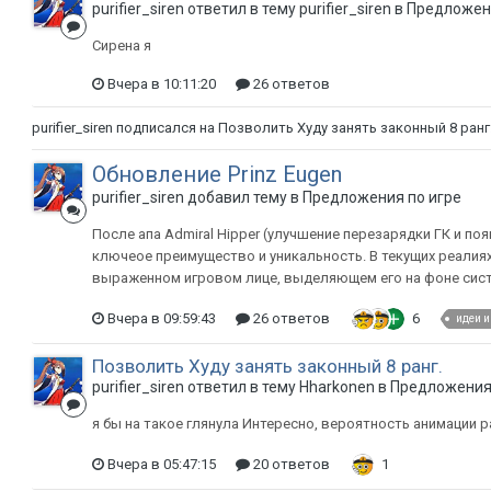
purifier_siren ответил в тему purifier_siren в
Предложени
Сирена я
Вчера в 10:11:20
26 ответов
purifier_siren
подписался на
Позволить Худу занять законный 8 ранг
Обновление Prinz Eugen
purifier_siren добавил тему в
Предложения по игре
После апа Admiral Hipper (улучшение перезарядки ГК и по
ключеое преимущество и уникальность. В текущих реалиях
выраженном игровом лице, выделяющем его на фоне систе
Вчера в 09:59:43
26 ответов
6
идеи 
Позволить Худу занять законный 8 ранг.
purifier_siren ответил в тему Hharkonen в
Предложения 
я бы на такое глянула Интересно, вероятность анимации 
Вчера в 05:47:15
20 ответов
1