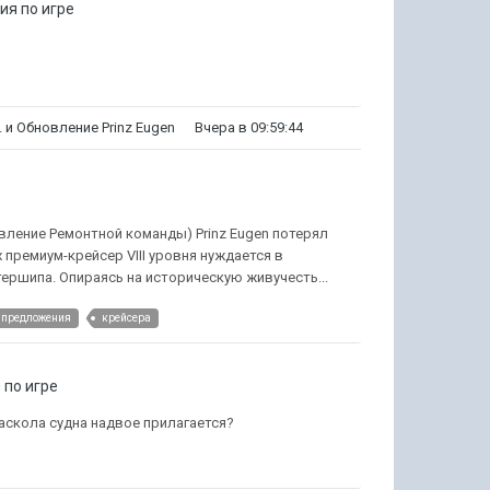
я по игре
.
и
Обновление Prinz Eugen
Вчера в 09:59:44
явление Ремонтной команды) Prinz Eugen потерял
 премиум-крейсер VIII уровня нуждается в
ршипа. Опираясь на историческую живучесть...
и предложения
крейсера
по игре
раскола судна надвое прилагается?