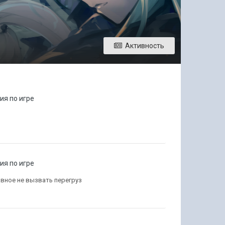
Активность
я по игре
я по игре
авное не вызвать перегруз