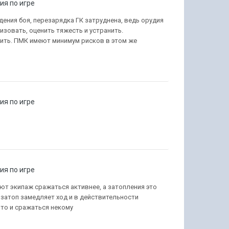
я по игре
ения боя, перезарядка ГК затруднена, ведь орудия
изовать, оценить тяжесть и устранить.
бить. ПМК имеют минимум рисков в этом же
я по игре
я по игре
т экипаж сражаться активнее, а затопления это
,затоп замедляет ход и в действительности
 то и сражаться некому