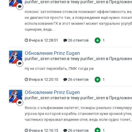
purifier_siren ответил в тему purifier_siren в
Предложени
поясню: затопление отсеков понижает эффективность вед
не двигаются просто так, а повреждения ещё нужно локал
использование ГК в этот момент может натурально усугу
сценарии, ведь...
Вчера в 12:28:01
26 ответов
1
Обновление Prinz Eugen
purifier_siren ответил в тему purifier_siren в
Предложени
Ну не стоит перегибать, ПМК тогда уж
Вчера в 12:20:10
26 ответов
1
Обновление Prinz Eugen
purifier_siren ответил в тему purifier_siren в
Предложени
боюсь с эльфизмами налетят, пожары реально стимулирую
угроза при которой корабль становится хуже хромой утки
частенько прерывал ведение огня, ведь если судно тонет,
Вчера в 12:16:15
26 ответов
1