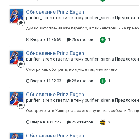
Обновление Prinz Eugen
purifier_siren ответил в тему purifier_siren в
Предложени
думаю затопления уже перебор, а так неистовый на крейс
Вчера в 11:35:59
26 ответов
1
Обновление Prinz Eugen
purifier_siren ответил в тему purifier_siren в
Предложени
Смотря как обыграть, но лучше так, чем ничего
Вчера в 11:32:03
26 ответов
1
Обновление Prinz Eugen
purifier_siren ответил в тему purifier_siren в
Предложени
Осовременить Хиппер класс это звучит как собрать Лютц
Вчера в 10:17:27
26 ответов
3
Обновление Prinz Eugen