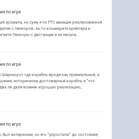
я по игре
ция хромала, но сужу я по РТС авиации реализованной
аделей с линкоров, за-то кошмарите крейсера и
гаете Линкоры с дистанции я не писала...
я по игре
 с Шарнхорст где корабль вроде как премиальный, а
решение, исторически достоверный корабль и "что
 едва ли дали взамен хорошую реализацию,
я по игре
сс был интереснее, но его "упростили" до состояния,