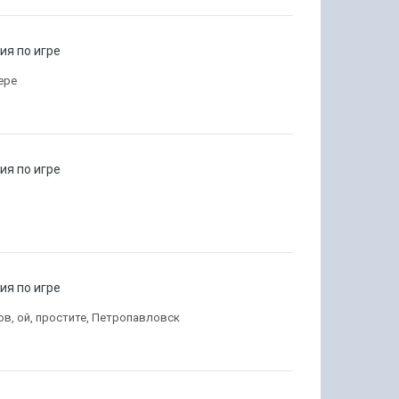
я по игре
ере
я по игре
я по игре
ов, ой, простите, Петропавловск