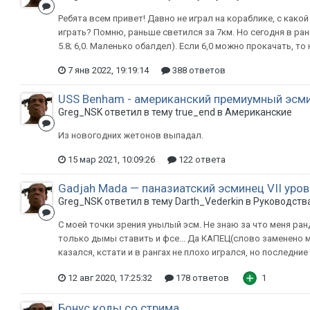
Ребята всем привет! Давно не играл на кораблике, с как
играть? Помню, раньше светился за 7км. Но сегодня в ра
5.8; 6,0. Маленько обалдел). Если 6,0 можно прокачать, т
7 янв 2022, 19:19:14
388 ответов
USS Benham - американский премиумный эсмине
Greg_NSK ответил в тему true_end в
Американские
Из новогодних жетонов выпадал.
15 мар 2021, 10:09:26
122 ответа
Gadjah Mada — паназиатский эсминец VII уров
Greg_NSK ответил в тему Darth_Vederkin в
Руководств
С моей точки зрения унылый эсм. Не знаю за что меня ран
только дымы ставить и фсе... Да КАПЕЦ(слово заменено 
казался, кстати и в рангах не плохо игрался, но последние 
12 авг 2020, 17:25:32
178 ответов
1
Бонус коды со стрима