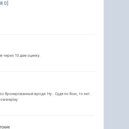
8.0]
в через 10 дам оценку.
ос бронированный вроде. Ну... Судя по бою, то нет.
wowsreplay
тские