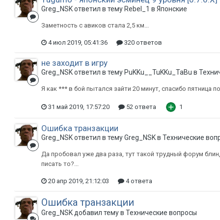
Greg_NSK ответил в тему Rebel_1 в
Японские
Заметность с авиков стала 2,5 км...
4 июл 2019, 05:41:36
320 ответов
не заходит в игру
Greg_NSK ответил в тему PuKKu__TuKKu_TaBu в
Техни
Я как *** в бой пытался зайти 20 минут, спасибо пятница п
31 май 2019, 17:57:20
52 ответа
1
Ошибка транзакции
Greg_NSK ответил в тему Greg_NSK в
Технические воп
Да пробовал уже два раза, тут такой трудный форум блин,
писать то?...
20 апр 2019, 21:12:03
4 ответа
Ошибка транзакции
Greg_NSK добавил тему в
Технические вопросы