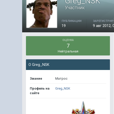
Greg_NSK
Участник
ПУБЛИКАЦИИ
ЗАРЕГИСТРИР
19
9 авг 2012, 
ОЦЕНКА
7
Нейтральная
О Greg_NSK
Звание
Матрос
Профиль на
Greg_NSK
сайте