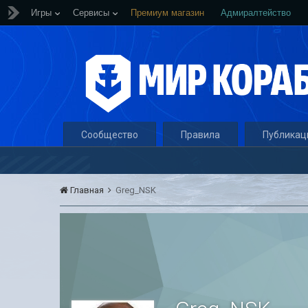
Игры
Сервисы
Премиум магазин
Адмиралтейство
Сообщество
Правила
Публикац
Главная
Greg_NSK