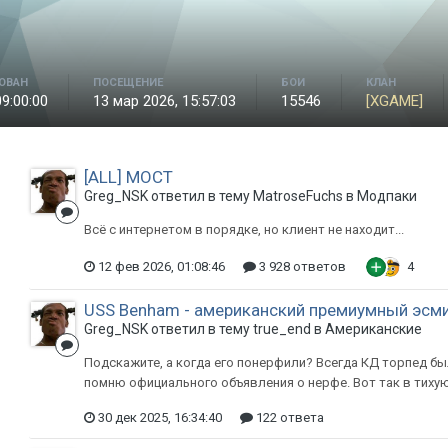
ОВАН
ПОСЕЩЕНИЕ
БОИ
КЛАН
09:00:00
13 мар 2026, 15:57:03
15546
[XGAME]
[ALL] МОСТ
Greg_NSK ответил в тему MatroseFuchs в
Модпаки
Всё с интернетом в порядке, но клиент не находит...
12 фев 2026, 01:08:46
3 928 ответов
4
USS Benham - американский премиумный эсмине
Greg_NSK ответил в тему true_end в
Американские
Подскажите, а когда его понерфили? Всегда КД торпед было
помню официального объявления о нерфе. Вот так в тихую
30 дек 2025, 16:34:40
122 ответа