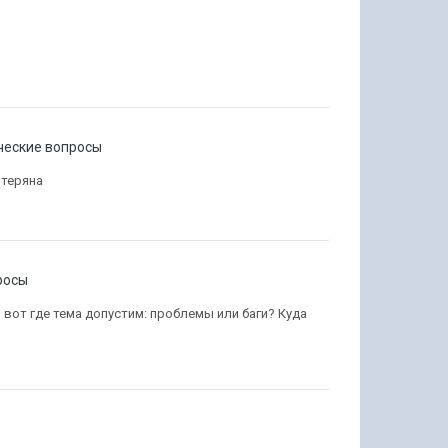
ческие вопросы
отеряна
росы
 вот где тема допустим: проблемы или баги? Куда