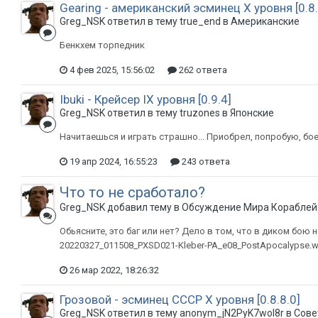
Gearing - американский эсминец Х уровня [0.8.
Greg_NSK ответил в тему true_end в
Американские
Бенкхем торпедник
4 фев 2025, 15:56:02
262 ответа
Ibuki - Крейсер IX уровня [0.9.4]
Greg_NSK ответил в тему truzones в
Японские
Начитаешься и играть страшно... Приобрел, попробую, бое
19 апр 2024, 16:55:23
243 ответа
Что то не сработало?
Greg_NSK добавил тему в
Обсуждение Мира Кораблей
Обьясните, это баг или нет? Дело в том, что в диком бою н
20220327_011508_PXSD021-Kleber-PA_e08_PostApocalypse.
26 мар 2022, 18:26:32
Грозовой - эсминец СССР Х уровня [0.8.8.0]
Greg_NSK ответил в тему anonym_jN2PyK7wol8r в
Сове