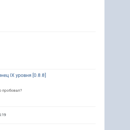
ц lX уровня [0.8.8]
то пробовал?
5:19