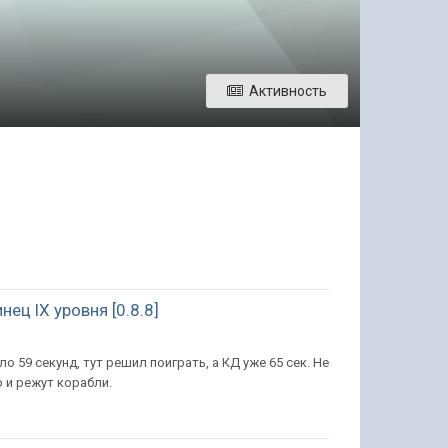
Активность
ц lX уровня [0.8.8]
 59 секунд, тут решил поиграть, а КД уже 65 сек. Не
 и режут корабли.