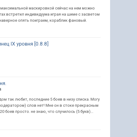
ой максимальной маскировкой сейчас на нем можно
нгах встретил индивидуума играя на шиме с засветом
о наверное опять поиграем, кораблик фановый.
ц lX уровня [0.8.8]
ня.
а
дом так любит, последние 5 боев в низу списка. Могу
модератором) слов нет! Мне он в стоке прекрасным
20 боев просто. не знаю, что случилось (5 букв)...