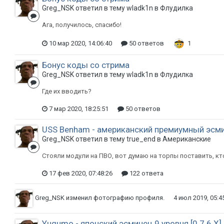
Greg_NSK ответил в тему wladk1n в
Флудилка
Ага, получилось, спасибо!
10 мар 2020, 14:06:40
50 ответов
1
Бонус коды со стрима
Greg_NSK ответил в тему wladk1n в
Флудилка
Где их вводить?
7 мар 2020, 18:25:51
50 ответов
USS Benham - американский премиумный эсмине
Greg_NSK ответил в тему true_end в
Американские
Стояли модули на ПВО, вот думаю на торпы поставить, к
17 фев 2020, 07:48:26
122 ответа
Greg_NSK
изменил фотографию профиля.
4 июл 2019, 05:4
Yugumo - японский эсминец 9 уровня [0.7.6.Х]