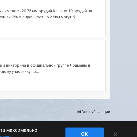
и имелось 20 75 мм орудий Канэ,по 10 орудий на
ушек 75мм с дальностью 2.5км могут б...
ина и викторина в официальной группе Лоцманы в
дому участнику пр...
Все публикации
йта максимально
×
Powered by Invision Community
OK