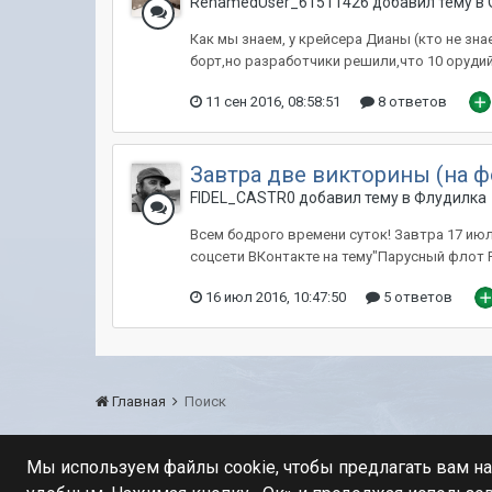
RenamedUser_61511426 добавил тему в
Как мы знаем, у крейсера Дианы (кто не зн
борт,но разработчики решили,что 10 орудий
11 сен 2016, 08:58:51
8 ответов
Завтра две викторины (на ф
FIDEL_CASTR0 добавил тему в
Флудилка
Всем бодрого времени суток! Завтра 17 июл
соцсети ВКонтакте на тему"Парусный флот Р
16 июл 2016, 10:47:50
5 ответов
Главная
Поиск
Мы используем файлы cookie, чтобы предлагать вам н