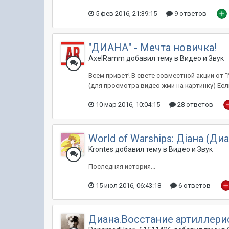
5 фев 2016, 21:39:15
9 ответов
"ДИАНА" - Мечта новичка!
AxelRamm добавил тему в
Видео и Звук
Всем привет! В свете совместной акции от "
(для просмотра видео жми на картинку) Есл
10 мар 2016, 10:04:15
28 ответов
World of Warships: Дiана (Ди
Krontes добавил тему в
Видео и Звук
Последняя история...
15 июл 2016, 06:43:18
6 ответов
Диана.Восстание артиллери