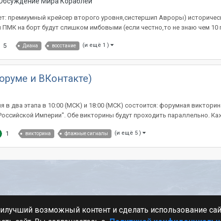
Обсуждение Мира Кораблей
ает: премиумный крейсер второго уровня,систершип Авроры) историческ
 ПМК на борт будут слишком имбовыми (если честно,то не знаю чем 10 п
5
(и ещё 1 )
Диана
восстание
оруме и ВКонтакте)
я в два этапа в 10:00 (МСК) и 18:00 (МСК) состоится: форумная виктор
оссийской Империи". Обе викторины будут проходить параллельно. Каж
1
(и ещё 5 )
викторина
флажные сигналы
Стиль
аилучший возможный контент и сделать использование са