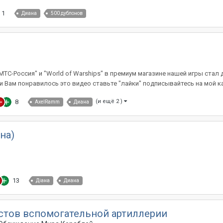
1
Диана
500 дублонов
МТС-Россия" и "World of Warships" в премиум магазине нашей игры стал д
и Вам понравилось это видео ставьте "лайки" подписывайтесь на мой кан
8
(и ещё 2 )
AxelRamm
Диана
ана)
13
Дiана
Диана
стов вспомогательной артиллерии