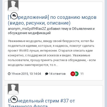
[10 предложений] по созданию модов
(видео, рисунки, описание)
anonym_msGydfHRas2Z добавил тему в
Объявления и
обсуждение модификаций
Уважаемые мододелы, ввиду своей безрукости, хотел бы
поделиться идеями, которые, я надеюсь, помогут сделать
проект WoWS лучше, интереснее. Старался описать идеи
конкретно, с поддержкой эскизов и видео. Уважаемые
пользователи, прошу принять участие в обсуждении, - если
мододелы заинтересуются, то п...
19 ноя 2015, 13:14:04
14 ответов
11
Еженедельный стрим #37 от
Туманного флота