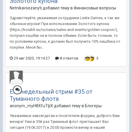
Золотого купона
Netnikavsezanyti добавил тему в
Финансовые вопросы
Здравствуйте, уважаемая сотрудники Lesta Games, а так же
обычные игроки! При использовании Золотого купона
(https://korabli.su/ru/news/sales-and-events/golden-coupon/),
получил кэшбек не в полном объеме. Если быть точным, то
по условиям купона, я должен был получить 10% кешбэка от
покупки. Мной бы...
29 авг 2023, 19:14:27
8 ответов
3
Еженедельный стрим #35 от
Туманного флота
anonym_myH8XfuTIjiX добавил тему в
Блогеры
Уважаемые завсегдатаи и посетители форума, доброго Вам
вечера! Уже в 35й раз Туманный флот приглашает Вас
сегодня (19.06.2017) в 20:00 провести вечер в нашей