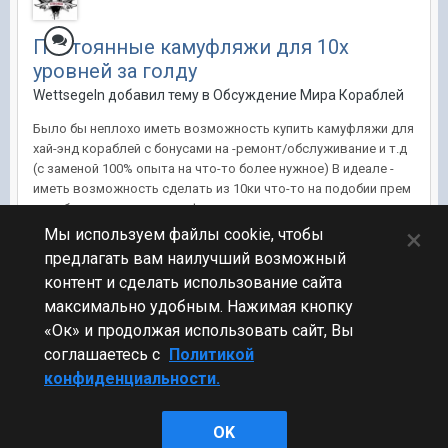
Постоянные камуфляжи для 10х
уровней за голду
Wettsegeln добавил тему в
Обсуждение Мира Кораблей
Было бы неплохо иметь возможность купить камуфляжи для
хай-энд кораблей с бонусами на -ремонт/обслуживание и т.д
(с заменой 100% опыта на что-то более нужное) В идеале -
иметь возможность сделать из 10ки что-то на подобии прем
корабля с помощью камуфляжа
×
Мы используем файлы cookie, чтобы
26 авг 2016, 14:25:38
9 ответов
10
предлагать вам наилучший возможный
контент и сделать использование сайта
максимально удобным. Нажимая кнопку
Назад
Вперёд
Страница 1 из 2
«Ок» и продолжая использовать сайт, Вы
соглашаетесь с
Политикой
конфиденциальности.
Стиль
OK
Powered by Invision Community