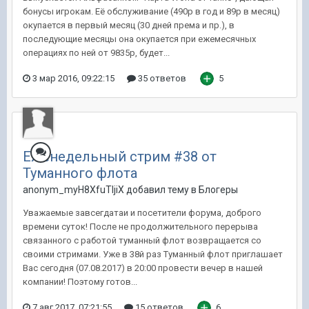
бонусы игрокам. Её обслуживание (490р в год и 89р в месяц)
окупается в первый месяц (30 дней према и пр.), в
последующие месяцы она окупается при ежемесячных
операциях по ней от 9835р, будет...
3 мар 2016, 09:22:15
35 ответов
5
Еженедельный стрим #38 от
Туманного флота
anonym_myH8XfuTIjiX добавил тему в
Блогеры
Уважаемые завсегдатаи и посетители форума, доброго
времени суток! После не продолжительного перерыва
связанного с работой туманный флот возвращается со
своими стримами. Уже в 38й раз Туманный флот приглашает
Вас сегодня (07.08.2017) в 20:00 провести вечер в нашей
компании! Поэтому готов...
7 авг 2017, 07:21:55
15 ответов
6