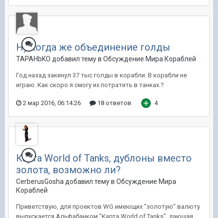
Ну когда же объединение голды
TAPAHbKO добавил тему в
Обсуждение Мира Кораблей
Год назад закинул 37 тыс голды в корабли. В корабли не
играю. Как скоро я смогу их потратить в танках.?
2 мар 2016, 06:14:26
18 ответов
4
Карта World of Tanks, дублоны вместо
золота, возможно ли?
CerberusGosha добавил тему в
Обсуждение Мира
Кораблей
Приветствую, для проектов WG имеющих "золотую" валюту
выпускается Альфабанком "Карта World of Tanks", дающая