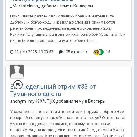
_Me4tatelnica_ добавил тему в
Конкурсы
Присылайте реплеи своих лучших боёв и выигрывайте
дублоны и бонус-коды! Правила Условия Принимаются
реплеи боев, проведенных за время обновления 25.2
Режимы: случайные, ранговые и клановые бои Уровни: от 5 и
выше (исключаем песочницу и все бои с бот...
12 фев 2025, 19:03:53
105 ответов
15
Еженедельный стрим #33 от
Туманного флота
anonym_myH8XfuTIjiX добавил тему в
Блогеры
Уважаемые завсегдатаи и посетители форума, доброго Вам
вечера! А почему не как обычно в воскресенье? Ответ прост
у меня в понедельник экзамен, поэтому воскресенье
выделяется для последней и тщательной подготовки Уже в
33й раз Туманный флот приглашает Вас сегодня (03.06.2017)