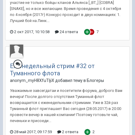
участие не только бойцы кланов Альянса [_BT_] [COBRA]
[SNAKE], но и все желающие. Время проведения с 4 октября
по 4 ноября (2017г) Конкурс проходит в двух номинациях: 1.
Лучший бой на Линк...
2 окт 2017, 10:10:58
24 ответа
7
Еженедельный стрим #32 от
Туманного флота
anonym_myH8XfuTIjiX добавил тему в
Блогеры
Уважаемые завсегдатаи и посетители форума, доброго Вам
вечера! После долгого отсутствия Туманный флот
возвращается с еженедельными стримами. Уже в 32й раз
Туманный флот приглашает Вас сегодня (28.05.2017) в 20:00
провести вечер в нашей компании! Поэтому готовьте чай,
печеньки и присоеди...
28 май 2017, 09:17:59
2 ответа
2