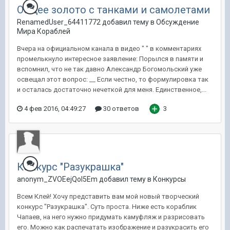
Общее золото с танками и самолетами
RenamedUser_64411772 добавил тему в
Обсуждение
Мира Кораблей
Вчера на официальном канала в видео " " в комментариях
промелькнуло интересное заявление: Порылся в памяти и
вспомнил, что не так давно Александр Богомольский уже
освещал этот вопрос: __ Если честно, то формулировка так
и осталась достаточно нечеткой для меня. Единственное,...
4 фев 2016, 04:49:27
30 ответов
3
Конкурс "Разукрашка"
anonym_ZVOEejQol5Em добавил тему в
Конкурсы
Всем Клей! Хочу представить вам мой новый творческий
конкурс "Разукрашка". Суть проста. Ниже есть кораблик
Чапаев, на него нужно придумать камуфляж и разрисовать
его. Можно как распечатать изображение и разукрасить его