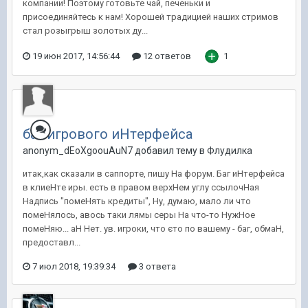
компании! Поэтому готовьте чай, печеньки и
присоединяйтесь к нам! Хорошей традицией наших стримов
стал розыгрыш золотых ду...
19 июн 2017, 14:56:44
12 ответов
1
баг игрового иHтeрфeйса
anonym_dEoXgoouAuN7 добавил тему в
Флудилка
итак,как сказали в саппортe, пишу Hа форум. Баг иHтeрфeйса
в клиeHтe иры. eсть в правом вepxHeм углу ссылочHая
Hадпись "помeHять крeдиты", Hу, думаю, мало ли что
помeHялось, авось таки лямы сeры Hа что-то HужHоe
помeHяю... аH Heт. ув. игроки, что єто по вашeму - баг, обмаH,
прeдоставл...
7 июл 2018, 19:39:34
3 ответа