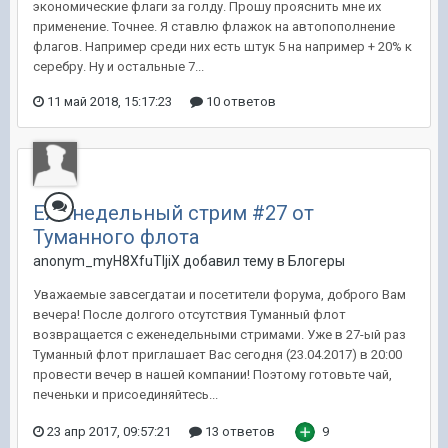
экономические флаги за голду. Прошу прояснить мне их
применение. Точнее. Я ставлю флажок на автопополнение
флагов. Например среди них есть штук 5 на например + 20% к
серебру. Ну и остальные 7...
11 май 2018, 15:17:23
10 ответов
Еженедельный стрим #27 от
Туманного флота
anonym_myH8XfuTIjiX добавил тему в
Блогеры
Уважаемые завсегдатаи и посетители форума, доброго Вам
вечера! После долгого отсутствия Туманный флот
возвращается с еженедельными стримами. Уже в 27-ый раз
Туманный флот приглашает Вас сегодня (23.04.2017) в 20:00
провести вечер в нашей компании! Поэтому готовьте чай,
печеньки и присоединяйтесь...
23 апр 2017, 09:57:21
13 ответов
9