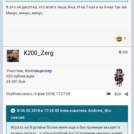
А это не десятка, это всего лишь 8-ка. И на 7-ках и на 6-ках так же.
Минус, минус, минус.
1
K200_Zerg
365
Участник,
Коллекционер
635 публикаций
23 091 бой
Опубликовано:
6 фев 2018, 17:27:05
#20
В 06.02.2018 в 17:24:03 пользователь
Andrew_Bio
сказал:
Играть на 8 уровне более мене еще и без премиум аккаунта
можно играть , а для кораблей 9 и 10 премиум аккаунт нужен