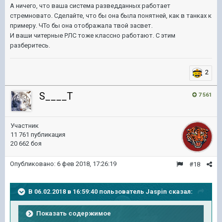
А ничего, что ваша система разведданных работает
стремновато. Сделайте, что бы она была понятней, как в танках к
примеру. ЧТо бы она отображала твой засвет.
И ваши читерные РЛС тоже классно работают. С этим
разберитесь.
2
S____T
7 561
Участник
11 761 публикация
20 662 боя
Опубликовано:
6 фев 2018, 17:26:19
#18
В 06.02.2018 в 16:59:40 пользователь
Jaspin
сказал:
Показать содержимое