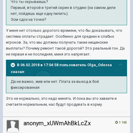
Что ты скрываешь?
Первый, второй и третий скрин в студию (на самом деле
нет, пойдешь еще одну пилить).
Эсм сдох на точке?
У меня нет столько дорогого времени, что бы доказывать, что
система оплаты страдает. Особенно для средних и слабых
игроков. За, что мы должны получать такие нищенские
выплаты? Почему ремонт такой дорогой? Это реальный гон. Да
не первая и не последняя, меня это напрягает.
В 06.02.2018 в 17:04:58 пользователь
Olga_Odessa
сказал:
Да не важно, жив или нет. Плата за выход в бой
фиксированная
Это не нормально, это надо менять. И пока вы это хаваете и
считаете нормальным, нас будут продувать в корму.
anonym_xUWmAhBkLcZx
1 165