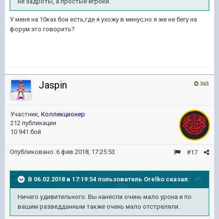
не задроты, а простые игроки.
У меня на 10ках бои есть,где я ухожу в минус,но я же не бегу на
форум это говорить?
Jaspin
363
Участник,
Коллекционер
212 публикации
10 941 бой
Опубликовано:
6 фев 2018, 17:25:53
#17
В 06.02.2018 в 17:19:54 пользователь
Orelko
сказал:
Ничего удивительного. Вы нанесли очень мало урона и по
вашим разведданным также очень мало отстреляли.