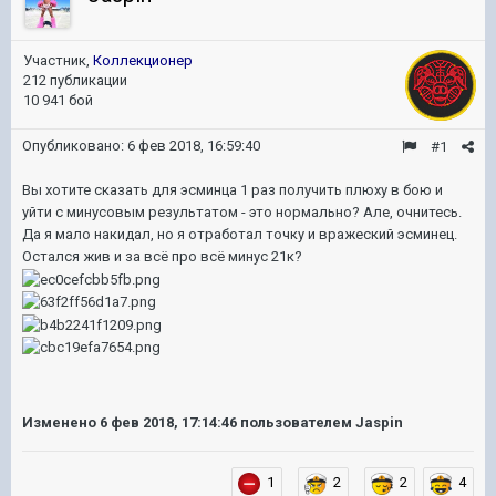
Участник,
Коллекционер
212 публикации
10 941 бой
Опубликовано:
6 фев 2018, 16:59:40
#1
Вы хотите сказать для эсминца 1 раз получить плюху в бою и
уйти с минусовым результатом - это нормально? Але, очнитесь.
Да я мало накидал, но я отработал точку и вражеский эсминец.
Остался жив и за всё про всё минус 21к?
Изменено
6 фев 2018, 17:14:46
пользователем Jaspin
1
2
2
4