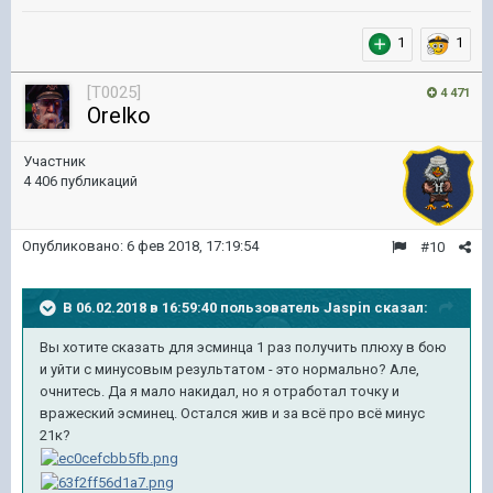
1
1
[T0025]
4 471
Orelko
Участник
4 406 публикаций
Опубликовано:
6 фев 2018, 17:19:54
#10
В 06.02.2018 в 16:59:40 пользователь
Jaspin
сказал:
Вы хотите сказать для эсминца 1 раз получить плюху в бою
и уйти с минусовым результатом - это нормально? Але,
очнитесь. Да я мало накидал, но я отработал точку и
вражеский эсминец. Остался жив и за всё про всё минус
21к?