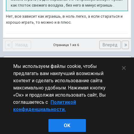
как глоток свежего воздуха , без него в минус играешь .
Нет, все зависит как играешь, в ноль легко, а если стараться и
хорошо играть, то можно и в плюс.
Назад
Вперёд
Страница 1 из 6
Подписчики
1
×
Мы используем файлы cookie, чтобы
предлагать вам наилучший возможный
ПЕРЕЙТИ К СПИСКУ ТЕМ
контент и сделать использование сайта
Обсуждение Мира Кораблей
максимально удобным. Нажимая кнопку
«Ок» и продолжая использовать сайт, Вы
соглашаетесь с
Политикой
конфиденциальности.
Стиль
OK
Powered by Invision Community