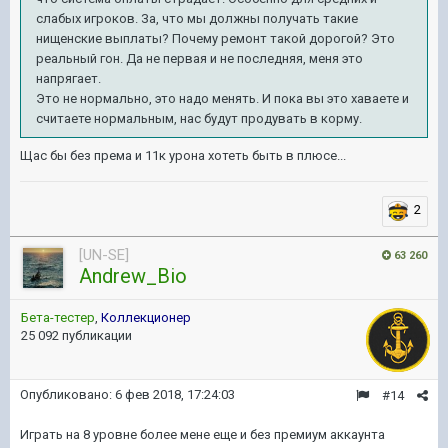
слабых игроков. За, что мы должны получать такие
нищенские выплаты? Почему ремонт такой дорогой? Это
реальный гон. Да не первая и не последняя, меня это
напрягает.
Это не нормально, это надо менять. И пока вы это хаваете и
считаете нормальным, нас будут продувать в корму.
Щас бы без према и 11к урона хотеть быть в плюсе...
2
[UN-SE]
63 260
Andrew_Bio
Бета-тестер
,
Коллекционер
25 092 публикации
Опубликовано:
6 фев 2018, 17:24:03
#14
Играть на 8 уровне более мене еще и без премиум аккаунта