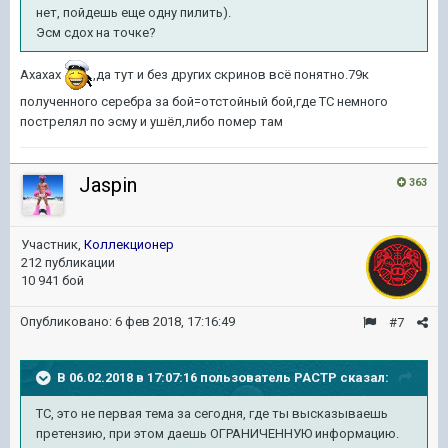
нет, пойдешь еще одну пилить).
Эсм сдох на точке?
Ахахах
,да тут и без других скринов всё понятно.79к
полученного серебра за бой=отстойный бой,где ТС немного
пострелял по эсму и ушёл,либо помер там
Jaspin
363
Участник,
Коллекционер
212 публикации
10 941 бой
Опубликовано:
6 фев 2018, 17:16:49
#7
В 06.02.2018 в 17:07:16 пользователь
PACTP
сказал:
ТС, это не первая тема за сегодня, где ты высказываешь
претензию, при этом даешь ОГРАНИЧЕННУЮ информацию.