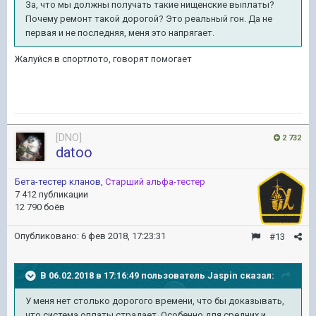
За, что мы должны получать такие нищенские выплаты?
Почему ремонт такой дорогой? Это реальный гон. Да не
первая и не последняя, меня это напрягает.
Жалуйся в спортлото, говорят помогает
[DNO]
2 732
datoo
Бета-тестер кланов
,
Старший альфа-тестер
7 412 публикации
12 790 боёв
Опубликовано:
6 фев 2018, 17:23:31
#13
В 06.02.2018 в 17:16:49 пользователь
Jaspin
сказал:
У меня нет столько дорогого времени, что бы доказывать,
что система оплаты страдает. Особенно для средних и