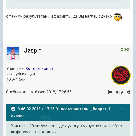
с такими результатами и фармить , да Вы наглец однако
Jaspin
363
Участник,
Коллекционер
212 публикации
10 941 бой
Опубликовано:
6 фев 2018, 17:26:56
#19
В 06.02.2018 в 17:25:01 пользователь
l_Reaper_l
сказал:
У меня на 10ках бои есть,где я ухожу в минус,но я же не бегу
на форум это говорить?