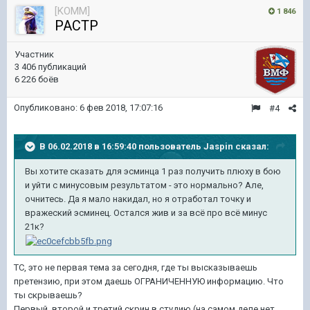
[KOMM]
1 846
PACTP
Участник
3 406 публикаций
6 226 боёв
Опубликовано:
6 фев 2018, 17:07:16
#4
В 06.02.2018 в 16:59:40 пользователь
Jaspin
сказал:
Вы хотите сказать для эсминца 1 раз получить плюху в бою
и уйти с минусовым результатом - это нормально? Але,
очнитесь. Да я мало накидал, но я отработал точку и
вражеский эсминец. Остался жив и за всё про всё минус
21к?
ТС, это не первая тема за сегодня, где ты высказываешь
претензию, при этом даешь ОГРАНИЧЕННУЮ информацию. Что
ты скрываешь?
Первый, второй и третий скрин в студию (на самом деле нет,