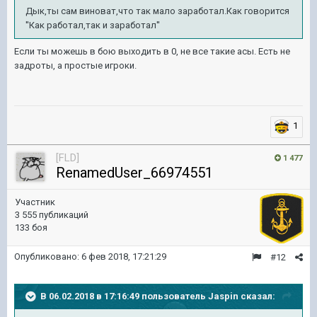
Дык,ты сам виноват,что так мало заработал.Как говорится
''Как работал,так и заработал''
Если ты можешь в бою выходить в 0, не все такие асы. Есть не
задроты, а простые игроки.
1
[FLD]
1 477
RenamedUser_66974551
Участник
3 555 публикаций
133 боя
Опубликовано:
6 фев 2018, 17:21:29
#12
В 06.02.2018 в 17:16:49 пользователь
Jaspin
сказал: