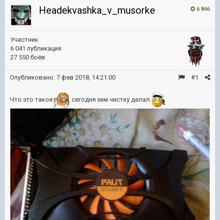
Headekvashka_v_musorke
6 846
Участник
6 041 публикация
27 550 боёв
Опубликовано:
7 фев 2018, 14:21:00
#1
Что это такое
сегодня хим чистку делал