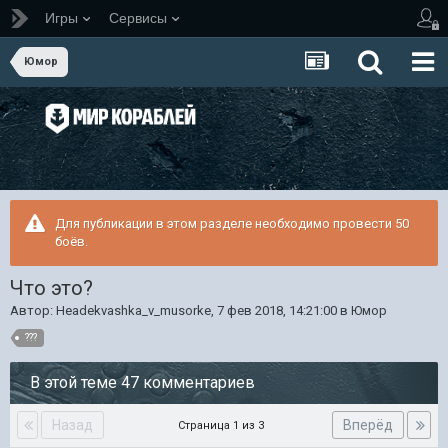
Игры
Сервисы
Юмор
Для публикации в этом разделе необходимо провести 50
боёв.
Что это?
Автор:
Headekvashka_v_musorke
,
7 фев 2018, 14:21:00
в
Юмор
???
В этой теме 47 комментариев
Назад
Вперёд
Страница 1 из 3