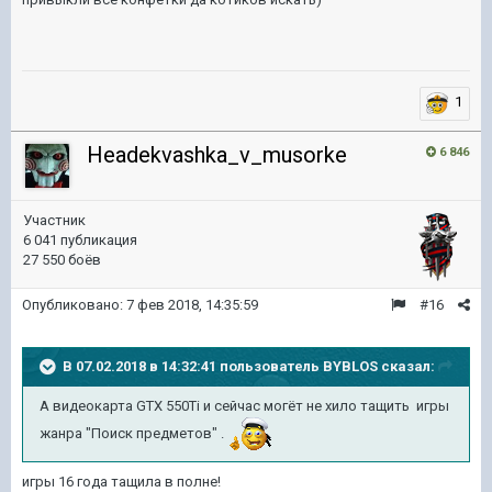
1
Headekvashka_v_musorke
6 846
Участник
6 041 публикация
27 550 боёв
Опубликовано:
7 фев 2018, 14:35:59
#16
В 07.02.2018 в 14:32:41 пользователь
BYBLOS
сказал:
А видеокарта GTX 550Ti и сейчас могёт не хило тащить игры
жанра "Поиск предметов" .
игры 16 года тащила в полне!