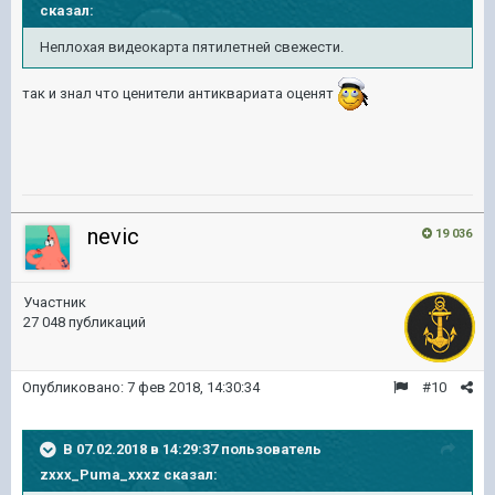
сказал:
Неплохая видеокарта пятилетней свежести.
так и знал что ценители антиквариата оценят
nevic
19 036
Участник
27 048 публикаций
Опубликовано:
7 фев 2018, 14:30:34
#10
В 07.02.2018 в 14:29:37 пользователь
zxxx_Puma_xxxz
сказал: