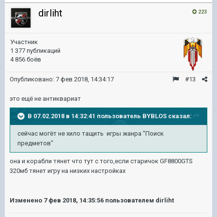
dirliht
223
Участник
1 377 публикаций
4 856 боёв
Опубликовано:
7 фев 2018, 14:34:17
#13
это ещё не антиквариат
В 07.02.2018 в 14:32:41 пользователь
BYBLOS
сказал:
сейчас могёт не хило тащить игры жанра "Поиск
предметов"
она и корабли тянет что тут с того,если старичок GF8800GTS
320мб тянет игру на низких настройках
Изменено
7 фев 2018, 14:35:56
пользователем dirliht