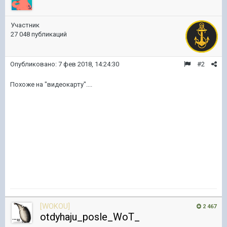
Участник
27 048 публикаций
Опубликовано:
7 фев 2018, 14:24:30
#2
Похоже на "видеокарту"....
[WOKOU]
2 467
otdyhaju_posle_WoT_