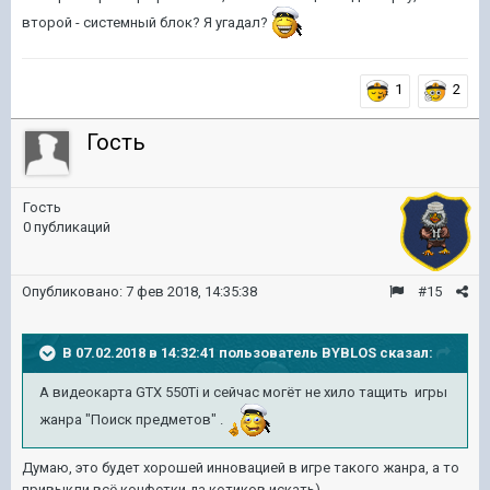
второй - системный блок? Я угадал?
1
2
Гость
Гость
0 публикаций
Опубликовано:
7 фев 2018, 14:35:38
#15
В 07.02.2018 в 14:32:41 пользователь
BYBLOS
сказал:
А видеокарта GTX 550Ti и сейчас могёт не хило тащить игры
жанра "Поиск предметов" .
Думаю, это будет хорошей инновацией в игре такого жанра, а то
привыкли всё конфетки да котиков искать)