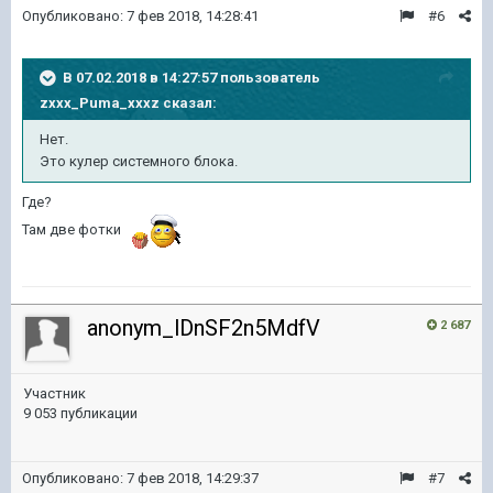
Опубликовано:
7 фев 2018, 14:28:41
#6
В 07.02.2018 в 14:27:57 пользователь
zxxx_Puma_xxxz
сказал:
Нет.
Это кулер системного блока.
Где?
Там две фотки
anonym_lDnSF2n5MdfV
2 687
Участник
9 053 публикации
Опубликовано:
7 фев 2018, 14:29:37
#7