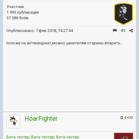
Участник
1 993 публикации
37 386 боёв
Опубликовано:
7 фев 2018, 14:27:44
#3
похоже на антиквариат,можно ценителям старины впарить...
HoarFighter
4 670
Бета-тестер
,
Бета-тестер
,
Бета-тестер