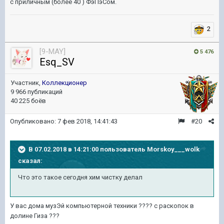
с приличным (более 40 ) ФэПэСом.
2
[9-MAY]
5 476
Esq_SV
Участник,
Коллекционер
9 966 публикаций
40 225 боёв
Опубликовано:
7 фев 2018, 14:41:43
#20
В 07.02.2018 в 14:21:00 пользователь
Morskoy___wolk
сказал:
Что это такое сегодня хим чистку делал
У вас дома музЭй компьютерной техники ???? c раскопок в
долине Гиза ???