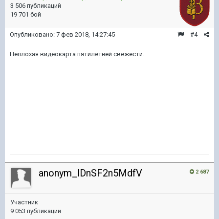
3 506 публикаций
19 701 бой
Опубликовано:
7 фев 2018, 14:27:45
#4
Неплохая видеокарта пятилетней свежести.
anonym_lDnSF2n5MdfV
2 687
Участник
9 053 публикации