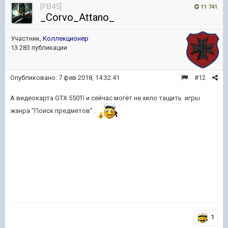
[PB45]
11 741
_Corvo_Attano_
Участник,
Коллекционер
13 283 публикации
Опубликовано:
7 фев 2018, 14:32:41
#12
А видеокарта GTX 550Ti и сейчас могёт не хило тащить игры
жанра "Поиск предметов" .
1