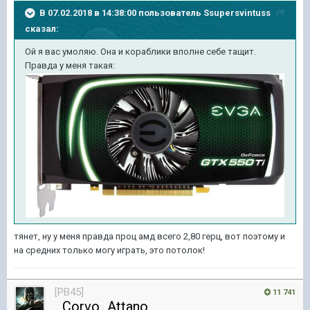
В 07.02.2018 в 14:38:00 пользователь
Ssupersvintuss
сказал:
Ой я вас умоляю. Она и кораблики вполне себе тащит.
Правда у меня такая:
тянет, ну у меня правда проц амд всего 2,80 герц, вот поэтому и
на средних только могу играть, это потолок!
[PB45]
11 741
_Corvo_Attano_