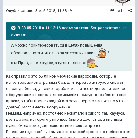
Опубликовано:
3 май 2018, 11:28:49
#14
В 03.05.2018 в 11:13:16 пользователь
Ssupersvintuss
сказал:
А можно поинтересоваться в целях повышения
образованности, что это за зверушки такие
?
з.ы.Правда не в курсе, а гуглить лениво
.
Как правило это были коммерческие пароходы, которые
использовались странами Оси, для перевозки грузов сквозь
союзную блокаду. Такие корабли могли нести дополнительное
оборудование, позволявшее изменить силуэт корабля (и тонны
краски, чтобы после каждой встречи - перекраситься во что-то
другое), могли нести вооружение.
Немцам, например, постоянно нехватало всякого там каучука,
вольфрама, которого у японцев было в достатке, а японцам
нужна была немецкая технология и всякое прочее.
В первые годы войны там даже неплохой процент от общего кол-
ва вышедших кораблей прорывался, а вот позднее - союзники