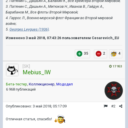
2. Патянин С., Дашьян А., Балакин К., Все крейсера Второй Мировой;
3. Патянин С., Дашьян А., Митюков Н., Иванов В., Гайдук А.,
Барабанов М., Все флоты Второй Мировой;
4. Гаррос Л., Военно-морской флот Франции во Второй мировой
войне;
5.
Georges Leygues (1936)
.
Изменено
3 май 2018, 07:43:26
пользователем Cesarevich_EU
35
2
4
[SK]
17 953
Mebius_lW
Бета-тестер
,
Коллекционер
,
Мододел
6 968 публикаций
Опубликовано:
3 май 2018, 05:17:09
#2
Отличная статья, спасибо!