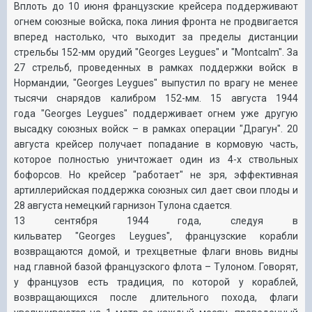
Вплоть до 10 июня французские крейсера поддерживают
огнем союзные войска, пока линия фронта не продвигается
вперед настолько, что выходит за пределы дистанции
стрельбы 152-мм орудий
"
Georges
Leygues"
и
"
Montcalm"
. За
27 стрельб, проведенных в рамках поддержки войск в
Нормандии,
"
Georges
Leygues"
выпустил по врагу не менее
тысячи снарядов калибром 152-мм.
15 августа 1944
года
"
Georges
Leygues"
поддерживает огнем уже другую
высадку союзных войск – в рамках операции "Драгун". 20
августа крейсер получает попадание в кормовую часть,
которое полностью уничтожает один из 4-х ствольных
бофорсов. Но крейсер "работает" не зря, эффективная
артиллерийская поддержка союзных сил дает свои плоды и
28 августа немецкий гарнизон Тулона сдается.
13 сентября 1944 года, следуя в
кильватер
"
Georges
Leygues"
, французские корабли
возвращаются домой, и трехцветные флаги вновь видны
над главной базой французского флота – Тулоном. Говорят,
у французов есть традиция, по которой у кораблей,
возвращающихся после длительного похода, флаги