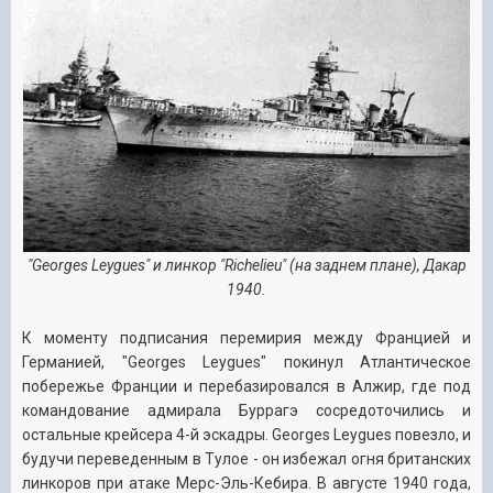
"Georges
Leygues" и линкор "Richelieu" (на заднем плане), Дакар
1940.
К моменту подписания перемирия между Францией и
Германией,
"
Georges
Leygues"
покинул Атлантическое
побережье Франции и перебазировался в Алжир, где под
командование адмирала Буррагэ сосредоточились и
остальные крейсера 4-й эскадры.
Georges
Leygues
повезло, и
будучи переведенным в Тулое - он избежал огня британских
линкоров при
атаке Мерс-Эль-Кебира
. В августе 1940 года,