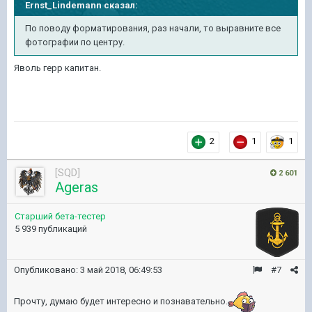
Ernst_Lindemann
сказал:
По поводу форматирования, раз начали, то выравните все
фотографии по центру.
Яволь герр капитан.
2
1
1
[SQD]
2 601
Ageras
Старший бета-тестер
5 939 публикаций
Опубликовано:
3 май 2018, 06:49:53
#7
Прочту, думаю будет интересно и познавательно.