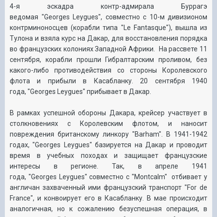
4-я эскадра контр-адмирала Буррагэ
ведомая
"
Georges
Leygues"
, совместно с 10-м дивизионом
контрминоносцев (корабли т
ипа "Le Fantasque"),
вышла из
Тулона и взяла курс на Дакар, для восстановления порядка
во французских колониях Западной Африки.
На рассвете 11
сентября, корабли прошли Гибралтарским проливом, без
какого-либо противодействия со стороны Королевского
флота и прибыли в Касабланку. 20 сентября 1940
года,
"
Georges
Leygues"
прибывает в Дакар.
В рамках успешной
обороны Дакара
, крейсер участвует в
столкновениях с Королевским флотом, и наносит
повреждения британскому линкору
"Barham"
.
В 1941-1942
годах,
"
Georges
Leygues"
базируется на Дакар и проводит
время в учебных походах и защищает французские
интересы в регионе. Так, в апреле 1941
года,
"
Georges
Leygues"
совместно с
"
Montcalm"
отбивает у
англичан захваченный ими французский транспорт "For de
France", и конвоирует его в Касабланку. В мае происходит
аналогичная, но к сожалению безуспешная операция, в