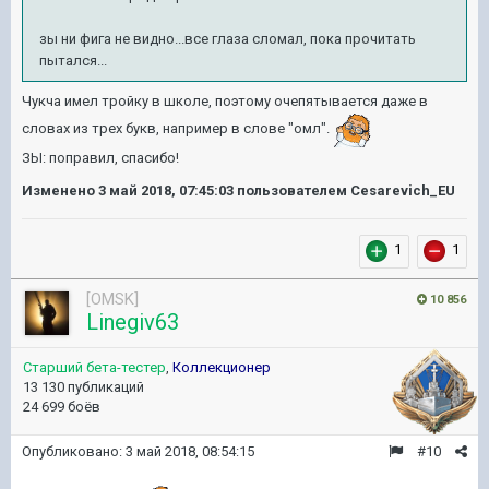
зы ни фига не видно...все глаза сломал, пока прочитать
пытался...
Чукча имел тройку в школе, поэтому очепятывается даже в
словах из трех букв, например в слове "омл".
ЗЫ: поправил, спасибо!
Изменено
3 май 2018, 07:45:03
пользователем Cesarevich_EU
1
1
[OMSK]
10 856
Linegiv63
Старший бета-тестер
,
Коллекционер
13 130 публикаций
24 699 боёв
Опубликовано:
3 май 2018, 08:54:15
#10