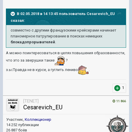
В 02.05.2018 в 14:13:45 пользователь
Cesarevich_EU
сказал:
совместно с другими французскими крейсерами начинает
планомерное патрулирование в поисках немецких
блокадопрорывателей
.
А можно поинтересоваться в целях повышения образованности,
что это за зверушки такие
?
з.ы.Правда не в курсе, а гуглить лениво
.
1
[TENET]
11 866
Cesarevich_EU
Участник,
Коллекционер
14 252 публикации
26 887 боёв