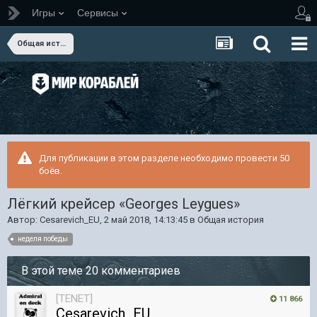
Игры
Сервисы
Общая история
Для публикации в этом разделе необходимо провести 50
боёв.
Лёгкий крейсер «Georges Leygues»
Автор:
Cesarevich_EU
,
2 май 2018, 14:13:45
в
Общая история
неделя победы
В этой теме 20 комментариев
[TENET]
11 866
Cesarevich_EU