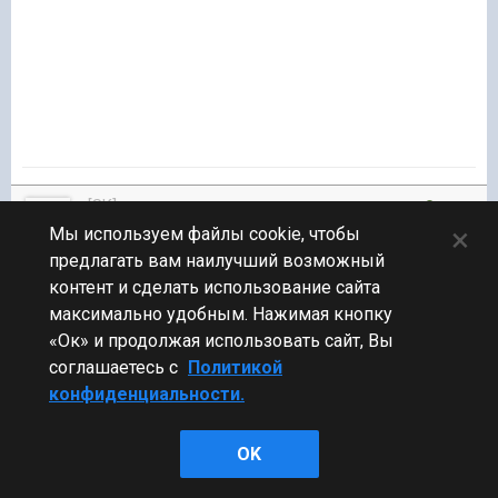
[SK]
17 953
Mebius_lW
×
Мы используем файлы cookie, чтобы
предлагать вам наилучший возможный
Бета-тестер
,
Коллекционер
,
Мододел
контент и сделать использование сайта
6 968 публикаций
максимально удобным. Нажимая кнопку
«Ок» и продолжая использовать сайт, Вы
Опубликовано:
3 май 2018, 16:56:39
#19
соглашаетесь с
Политикой
конфиденциальности.
В 03.05.2018 в 16:36:28 пользователь
Skramasaks
сказал:
OK
А кто такой этот Жорж?