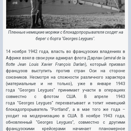
Пленные немецкие моряки с блокадопрорывателя сходят на
берег с борта "Georges
Leygues".
14 ноября 1942 года, власть во французских владениях в
Африке взял в свои руки адмирал флота Дарлан (
amiral de la
flotte Jean Louis Xavier François Darlan
), который призвал
французов выступить против стран Оси на стороне
союзников. Несмотря на сложности различного характера
(материальные и не только), уже в январе 1943
года
"
Georges
Leygues"
принимает участи в операциях
совместно с флотом США.
В апреле 1943
года
"
Georges
Leygues"
перехватывает и топит немецкий
блокадопрорыватель "Portland", а в мае того же года –
уходит на модернизацию в США. В ноябре 1943 года,
обновленный
"
Georges
Leygues"
, совместно с другими
французскими крейсерами начинает планомерное