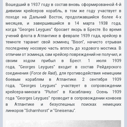
Вошедший в 1937 году в состав вновь сформированной 4-й
дивизии крейсеров корабль, в том же году участвует в
походе на Дальний Восток, продолжавшийся более 4-х
месяцев, и завершившийся в 14 марта 1938 года,
когда
"
Georges
Leygues"
бросает якорь в Бресте. Во время
учений флота в Атлантике в феврале 1939 года, крейсер в
темноте таранит свой эсминец
"
Bison"
, начисто отрывая
последнему носовую часть вплоть до ходового мостика. В
отличии от эсминца, сам крейсер повреждений не получил, и
своим ходом прибыл в Брест. 1 июля 1939
года,
"
Georges
Leygues"
входит в состав Рейдерского
соединения (
Force de Raid
), для противодействия немецким
боевым кораблям в Атлантике. 2 сентября 1939
года,
"
Georges
Leygues"
участвует в сопровождении
крейсера-минзага
"
Pluton"
в Касабланку. Осень 1939
года
"
Georges
Leygues"
проводит в сопровождении конвоев
в Атлантике и безуспешных поисках немецких
линкоров
"
Scharnhorst"
и
"
Gneisenau"
.