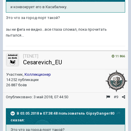
и конвоирует его в Касабалнку.
Это что за город-порт такой?
зы ни фига не видно...все глаза сломал, пока прочитать
пытался...
[TENET]
11 866
Cesarevich_EU
Участник,
Коллекционер
14 252 публикации
26 887 боёв
Опубликовано:
3 май 2018, 07:44:50
#9
В 03.05.2018 в 07:38:48 пользователь
GipsyDanger80
сказал:
Это что за город-порт такой?