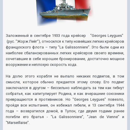
Заложенный в сентябре 1933 года крейсер "Georges Leygues"
(рус. "Жорж Лейг"), относился к типу новейших легких крейсеров
французского флота – типу "
La Galissonniere"
. Это были одни из
наиболее сбалансированных легких крейсеров своего времени,
сочетавшие в себе хорошее бронирование, достаточно мощное
вооружение и неплохую скорость хода.
На долю этого корабля не выпало никаких подвигов, в том
смысле, которое обычно придается этому слову. Его подвиг
заключался в другом – бессильно наблюдать за тем как гибнут
собратья, как капитулирует Родина, и как вчерашние союзники
превращаются в противников. Но "Georges Leygues" повезло,
пройдя все испытания, он избежал гибели, и 13 сентября 1944
года – возвратился домой, в Тулон, где двумя годами ранее
погибли его братья - "
La Galissonniere"
, "
Jean de Vienne"
и
"
Marseillaise"
.