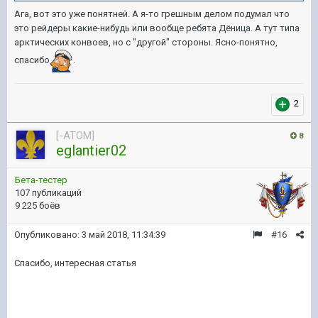
Ага, вот это уже понятней. А я-то грешным делом подумал что
это рейдеры какие-нибудь или вообще ребята Дёница. А тут типа
арктических конвоев, но с "другой" стороны. Ясно-понятно,
спасибо
.
2
[-ATOM]
8
eglantier02
Бета-тестер
107 публикаций
9 225 боёв
Опубликовано:
3 май 2018, 11:34:39
#16
Спасибо, интересная статья