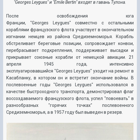
"Georges
Leygues" и "
Émile Bertin
" входят в гавань Тулона.
После освобождения юга
Франции,
"
Georges
Leygues"
совместно с остальными
кораблями французского флота участвует в окончательном
изгнании немцев из района Средиземноморья. Корабль
обстреливает береговые позиции, сопровождает конвои,
перебрасывает подкрепления, поддерживает высадки и
прикрывает союзные корабли от немецкой авиации. 21
апреля 1945 года, интенсивно
эксплуатировавшийся
"
Georges
Leygues"
уходит на ремонт в
Касабланку, в котором он и встретит окончание войны. В
послевоенные годы
"
Georges
Leygues"
использовался в
качестве быстроходного транспорта, демонстрировал флаг
воссоздаваемого французского флота, успел "повоевать" в
разнообразных "горячих точках" послевоенного
Средиземноморья, а в 1957 году был выведен в резерв.