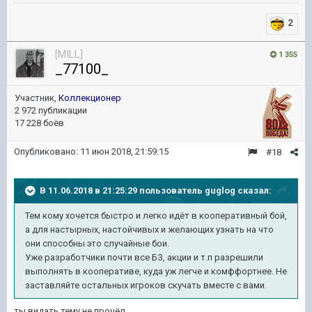
2
[MILL]
1 355
_77100_
Участник,
Коллекционер
2 972 публикации
17 228 боёв
Опубликовано:
11 июн 2018, 21:59:15
#18
В 11.06.2018 в 21:25:29 пользователь
guglog
сказал:
Тем кому хочется быстро и легко идёт в кооперативный бой,
а для настырных, настойчивых и желающих узнать на что
они способны это случайные бои.
Уже разработчики почти все БЗ, акции и т.п разрешили
выполнять в кооперативе, куда уж легче и комффортнее. Не
заставляйте остальных игроков скучать вместе с вами.
ты видать тему не прочёл