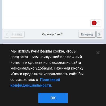
1
Назад
Вперёд
Страница 1 из 2
Подписчики
0
×
Мы используем файлы cookie, чтобы
предлагать вам наилучший возможный
ПЕРЕЙТИ К СПИСКУ ТЕМ
контент и сделать использование сайта
Обсуждение Мира Кораблей
максимально удобным. Нажимая кнопку
«Ок» и продолжая использовать сайт, Вы
соглашаетесь с
Политикой
конфиденциальности.
Стиль
OK
Powered by Invision Community