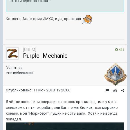
Это гипербола такая !
Коллега, Аллегория ИМХО, и да, красивая
[URLM]
441
Purple_Mechanic
Участник
285 публикаций
Опубликовано:
11 июн 2018, 19:28:06
#8
Я чёт не понял, или операция насквозь провалена, или у меня
слишком от птичек рябит, или баг- но мы бились, как морские
коньки, мой "Нюрнберг", пушки не остывали. Хотя и не всегда
попадал.