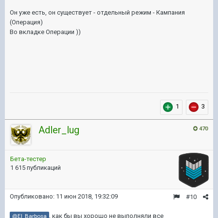
Он уже есть, он существует - отдельный режим - Кампания
(Операция)
Во вкладке Операции ))
1
3
Adler_lug
470
Бета-тестер
1 615 публикаций
Опубликовано:
11 июн 2018, 19:32:09
#10
, как бы вы хорошо не выполняли все
@El_Barbosa