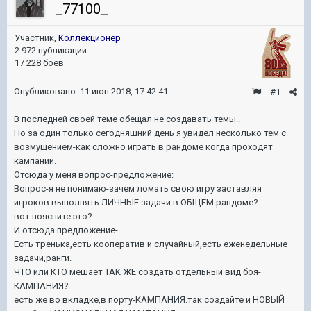
_77100_
Участник,
Коллекционер
2 972 публикации
17 228 боёв
Опубликовано:
11 июн 2018, 17:42:41
#1
В последней своей теме обещал не создавать темы..
Но за один только сегодняшний день я увидел несколько тем с
возмущением-как сложно играть в рандоме когда проходят
кампании.
Отсюда у меня вопрос-предложение:
Вопрос-я не понимаю-зачем ломать свою игру заставляя
игроков выполнять ЛИЧНЫЕ задачи в ОБЩЕМ рандоме?
вот поясните это?
И отсюда предложение-
Есть тренька,есть кооператив и случайный,есть еженедельные
задачи,ранги.
ЧТО или КТО мешает ТАК ЖЕ создать отдельный вид боя-
КАМПАНИЯ?
есть же во вкладке,в порту-КАМПАНИЯ.так создайте и НОВЫЙ