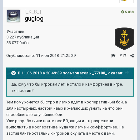
[_KLB_]
5 038
guglog
Участник
3 227 публикаций
33 077 боёв
Опубликовано:
11 июн 2018, 21:25:29
#17
В 11.06.2018 в 20:49:39 пользователь
_77100_
сказал:
да. хочу что бы игрокам легче стало и камфортней в игре.
ты против?
Тем кому хочется быстро и легко идёт в кооперативный бой, а
для настырных, настойчивых и желающих узнать на что они
способны это случайные бои.
Уже разработчики почти все БЗ, акции и т.п разрешили
выполнять в кооперативе, куда уж легче и комффортнее. Не
заставляйте остальных игроков скучать вместе с вами.