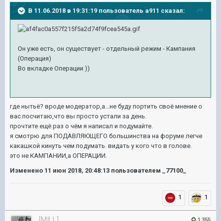
В 11.06.2018 в 19:31:19 пользователь
a911
сказал:
Он уже есть, он существует - отдельный режим - Кампания
(Операция)
Во вкладке Операции ))
где нытьё? вроде модератор,а...не буду портить своё мнение о
вас.посчитаю,что вы просто устали за день.
прочтите ещё раз о чём я написал и подумайте.
я смотрю для ПОДАВЛЯЮЩЕГО большинства на форуме легче
какашкой кинуть чем подумать. видать у кого что в голове.
это не КАМПАНИИ,а ОПЕРАЦИИ.
Изменено
11 июн 2018, 20:48:13
пользователем _77100_
1
1
[MILL]
1 355