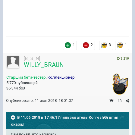
1
2
3
1
[B_S_N]
3 219
WILLY_BRAUN
Старший бета-тестер
,
Коллекционер
5 770 публикаций
36 344 боя
Опубликовано:
11 июн 2018, 18:01:07
#3
В 11.06.2018 в 17:46:17 пользователь
KorreshGrumm
сказал:
Сам понял, что написал?