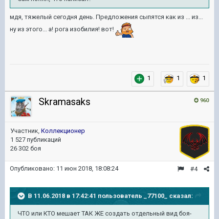
мдя, тяжелый сегодня день. Предложения сыпятся как из ... из...
ну из этого... а! рога изобилия! вот!
1
1
1
Skramasaks
960
Участник,
Коллекционер
1 527 публикаций
26 302 боя
Опубликовано:
11 июн 2018, 18:08:24
#4
В 11.06.2018 в 17:42:41 пользователь
_77100_
сказал:
ЧТО или КТО мешает ТАК ЖЕ создать отдельный вид боя-