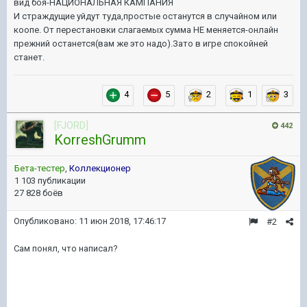
вид боя-НАЦИОНАЛЬНАЯ КАМПАНИЯ
И страждущие уйдут туда,простые останутся в случайном или
коопе. От перестановки слагаемых сумма НЕ меняется-онлайн
прежний останется(вам же это надо).Зато в игре спокойней
станет.
4
5
2
1
3
[FJORD]
442
KorreshGrumm
Бета-тестер
,
Коллекционер
1 103 публикации
27 828 боёв
Опубликовано:
11 июн 2018, 17:46:17
#2
Сам понял, что написал?