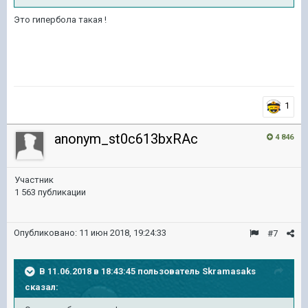
Это гипербола такая !
1
anonym_st0c613bxRAc
4 846
Участник
1 563 публикации
Опубликовано:
11 июн 2018, 19:24:33
#7
В 11.06.2018 в 18:43:45 пользователь
Skramasaks
сказал: