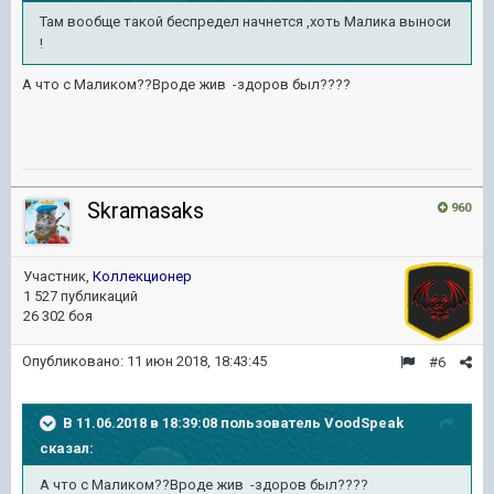
Там вообще такой беспредел начнется ,хоть Малика выноси
!
А что с Маликом??Вроде жив -здоров был????
Skramasaks
960
Участник,
Коллекционер
1 527 публикаций
26 302 боя
Опубликовано:
11 июн 2018, 18:43:45
#6
В 11.06.2018 в 18:39:08 пользователь
VoodSpeak
сказал:
А что с Маликом??Вроде жив -здоров был????