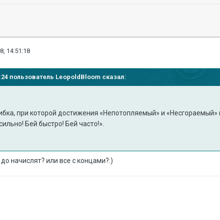
8, 14:51:18
46:24 пользователь
LeopoldBloom
сказал:
бка, при которой достижения «Непотопляемый» и «Несгораемый» н
ильно! Бей быстро! Бей часто!».
о начислят? или все с концами?:)