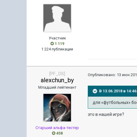
Участник
1 119
1 224 публикации
[PF_DS]
Опубликовано:
13 июн 201
alexchun_by
Младший лейтенант
В 13.06.2018 в 14:
для «футбольных» бо
это в нашей игре?
Старший альфа-тестер
458