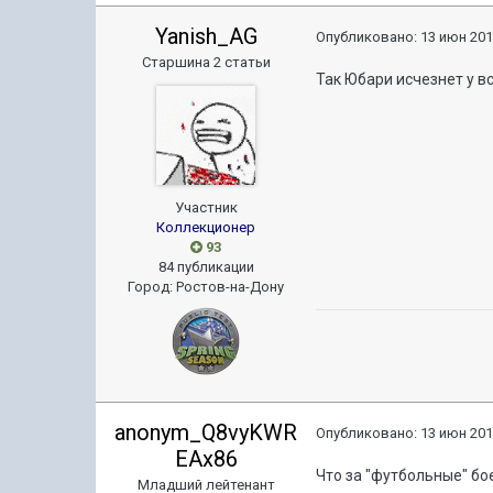
Yanish_AG
Опубликовано:
13 июн 201
Старшина 2 статьи
Так Юбари исчезнет у все
Участник
Коллекционер
93
84 публикации
Город
:
Ростов-на-Дону
anonym_Q8vyKWR
Опубликовано:
13 июн 201
EAx86
Что за "футбольные" б
Младший лейтенант