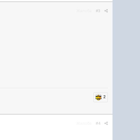
Жалоба
#3
2
Жалоба
#4