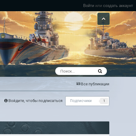
Войти
или
создать аккаунт
Все публикации
Войдите, чтобы подписаться
Подписчики
1