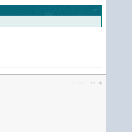
Жалоба
#9