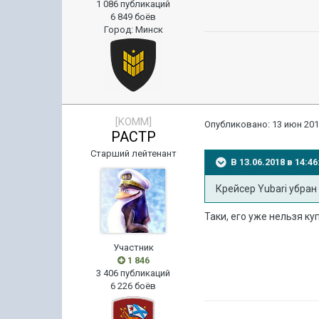
1 086 публикаций
6 849 боёв
Город
:
Минск
[KOMM]
Опубликовано:
13 июн 201
PACTP
Старший лейтенант
В 13.06.2018 в 14:
Крейсер Yubari убран
Таки, его уже нельзя ку
Участник
1 846
3 406 публикаций
6 226 боёв