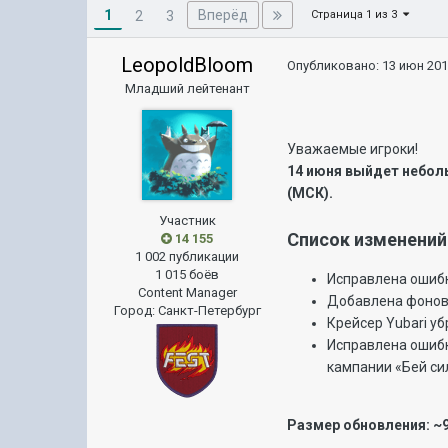
1
Вперёд
2
3
Страница 1 из 3
LeopoldBloom
Опубликовано:
13 июн 201
Младший лейтенант
Уважаемые игроки!
14 июня выйдет неболь
(МСК).
Участник
Список изменений
14 155
1 002 публикации
1 015 боёв
Исправлена ошибк
Content Manager
Добавлена фонов
Город
:
Санкт-Петербург
Крейсер Yubari уб
Исправлена ошибк
кампании «Бей сил
Размер обновления: ~