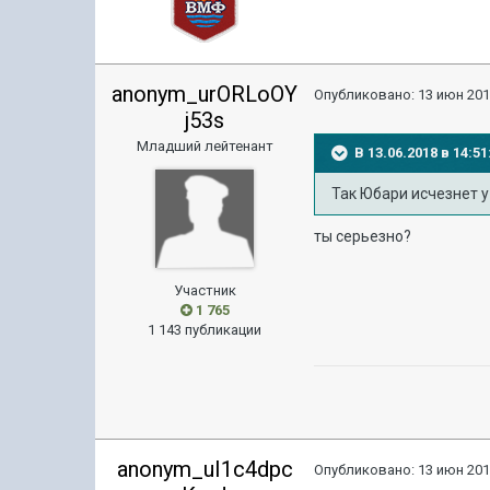
anonym_urORLoOY
Опубликовано:
13 июн 201
j53s
Младший лейтенант
В 13.06.2018 в 14:
Так Юбари исчезнет у 
ты серьезно?
Участник
1 765
1 143 публикации
anonym_uI1c4dpc
Опубликовано:
13 июн 201