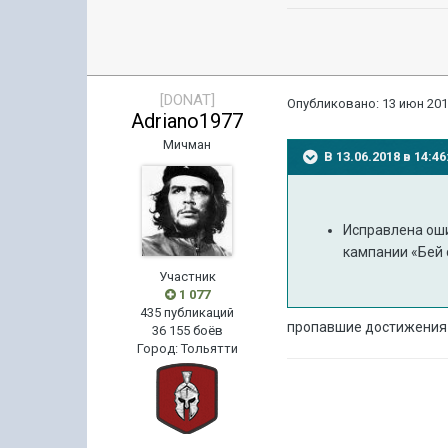
[DONAT]
Опубликовано:
13 июн 201
Adriano1977
Мичман
В 13.06.2018 в 14:
Исправлена оши
кампании «Бей с
Участник
1 077
435 публикаций
пропавшие достижения д
36 155 боёв
Город
:
Тольятти