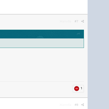
Жалоба
#7
1
Жалоба
#8