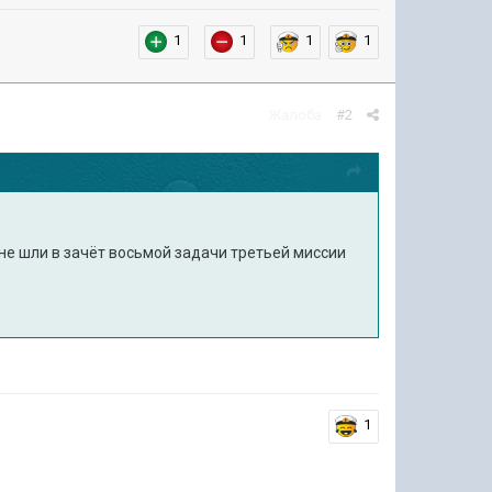
1
1
1
1
Жалоба
#2
е шли в зачёт восьмой задачи третьей миссии
1