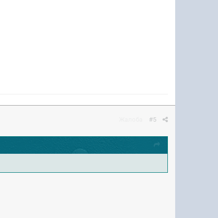
Жалоба
#5