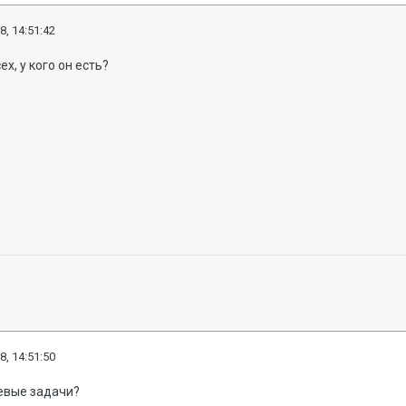
8, 14:51:42
х, у кого он есть?
8, 14:51:50
оевые задачи?