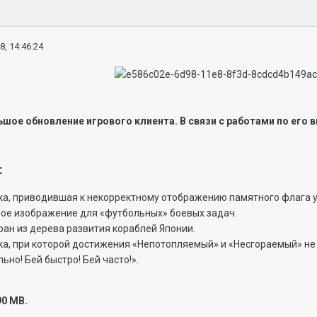
8, 14:46:24
шое обновление игрового клиента. В связи с работами по его в
:
а, приводившая к некорректному отображению памятного флага уч
ое изображение для «футбольных» боевых задач.
ран из дерева развития кораблей Японии.
а, при которой достижения «Непотопляемый» и «Несгораемый» не 
ьно! Бей быстро! Бей часто!».
90 MB.