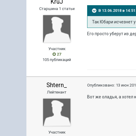
KruJ
Старшина 1 статьи
В 13.06.2018 в 14:
Так Юбари исчезнет у 
Его просто уберут из дер
Участник
27
105 публикаций
Shtern_
Опубликовано:
13 июн 201
Лейтенант
Вот же оладья, а хотел 
Участник