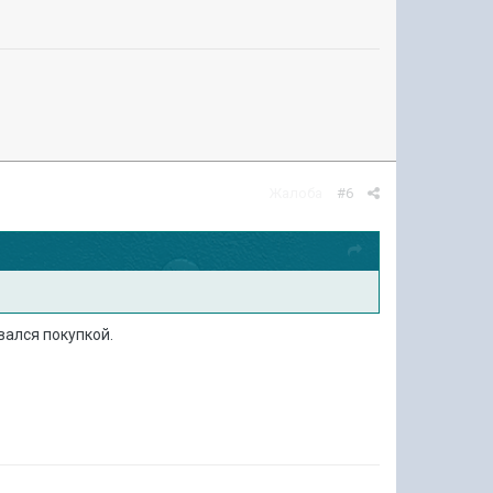
Жалоба
#6
овался покупкой.