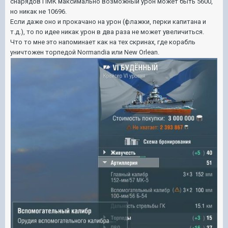
снарядов ПМК максимально возможный урон может быть 5600,
но никак не 10696.
Если даже оно и прокачано на урон (флажки, перки капитана и
т.д.), то по идее никак урон в два раза не может увеличиться.
Что то мне это напоминает как на тех скринах, где корабль
уничтожен торпедой Normandia или New Orlean.