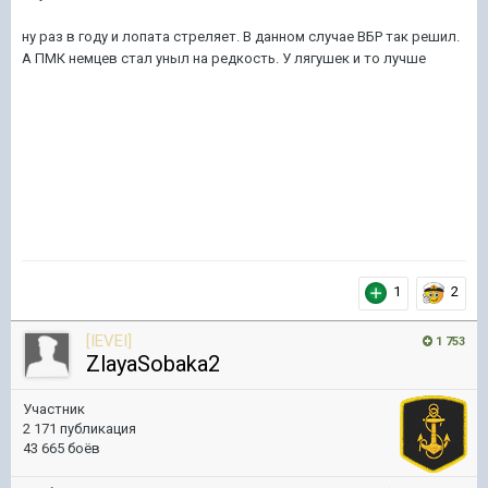
ну раз в году и лопата стреляет. В данном случае ВБР так решил.
А ПМК немцев стал уныл на редкость. У лягушек и то лучше
1
2
[IEVEI]
1 753
ZlayaSobaka2
Участник
2 171 публикация
43 665 боёв