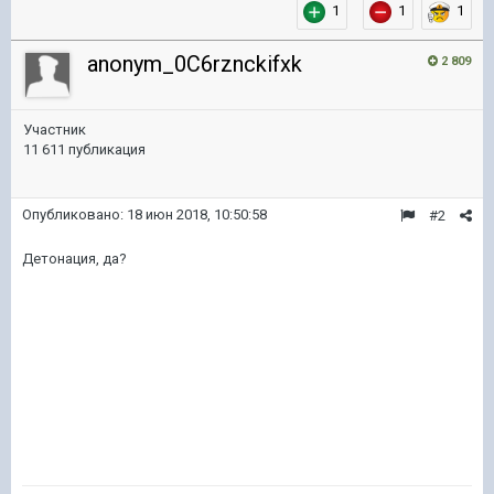
1
1
1
anonym_0C6rznckifxk
2 809
Участник
11 611 публикация
Опубликовано:
18 июн 2018, 10:50:58
#2
Детонация, да?