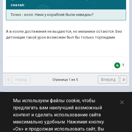
сказал:
Точно - кооп. Ники у кораблей были невидны?
А в коопе достижения не выдаются, но механики остаются. Без
детонации такой урон возможен был бы только торпедами.
1
Назад
Вперёд
Страница 1 из 5
Подписчики
0
×
Мы используем файлы cookie, чтобы
предлагать вам наилучший возможный
ПЕРЕЙТИ К СПИСКУ ТЕМ
контент и сделать использование сайта
Механики игры
максимально удобным. Нажимая кнопку
«Ок» и продолжая использовать сайт, Вы