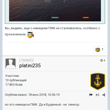
Вы, видимо, еще с немецким ПМК не сталкивались, особенно с
прокаченным.
1
[7WARD]
4
platini235
Участник
13 публикаций
17 835 боёв
Опубликовано:
18 июн 2018, 10:56:19
#5
но это немецкое ПМК. Да и Буденный - не линкор