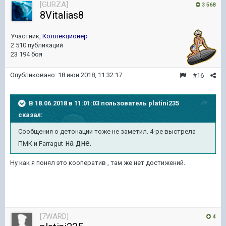
[GURZA]
3 568
8Vitalias8
Участник,
Коллекционер
2 510 публикаций
23 194 боя
Опубликовано:
18 июн 2018, 11:32:17
#16
В 18.06.2018 в 11:01:03 пользователь
platini235
сказал:
Сообщения о детонации тоже не заметил. 4-ре выстрела
на дне.
ПМК и Farragut
Ну как я понял это кооператив , там же нет достижений.
[7WARD]
4