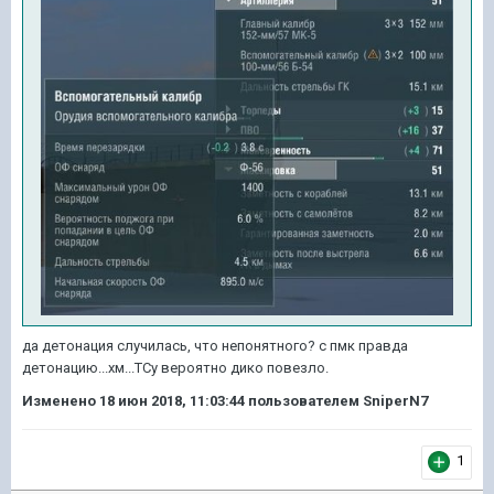
да детонация случилась, что непонятного? с пмк правда
детонацию...хм...ТСу вероятно дико повезло.
Изменено
18 июн 2018, 11:03:44
пользователем SniperN7
1