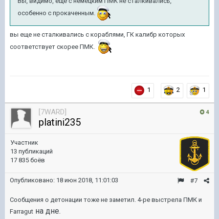
Вы, видимо, еще с немецким ПМК не сталкивались,
особенно с прокаченным.
вы еще не сталкивались с кораблями, ГК калибр которых
соответствует скорее ПМК.
1
2
1
[7WARD]
4
platini235
Участник
13 публикаций
17 835 боёв
Опубликовано:
18 июн 2018, 11:01:03
#7
Сообщения о детонации тоже не заметил. 4-ре выстрела ПМК и
на дне.
Farragut