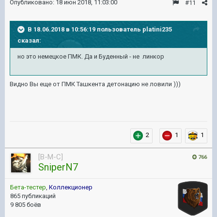
Опубликовано:
18 июн 2018, 11:03:00
#11
В 18.06.2018 в 10:56:19 пользователь
platini235
сказал:
но это немецкое ПМК. Да и Буденный - не линкор
Видно Вы еще от ПМК Ташкента детонацию не ловили )))
2
1
1
[B-M-C]
766
SniperN7
Бета-тестер
,
Коллекционер
865 публикаций
9 805 боёв