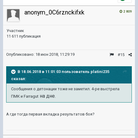
anonym_0C6rznckifxk
2 809
Участник
11 611 публикация
Опубликовано:
18 июн 2018, 11:29:19
#15
В 18.06.2018 в 11:01:03 пользователь
platini235
сказал:
Сообщения о детонации тоже не заметил. 4-ре выстрела
на дне.
ПМК и Farragut
А где тогда первая вкладка результатов боя?