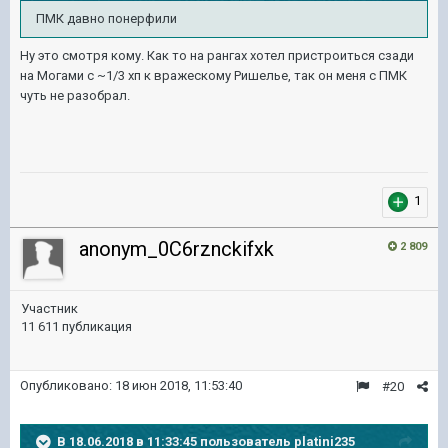
ПМК давно понерфили
Ну это смотря кому. Как то на рангах хотел пристроиться сзади
на Могами с ~1/3 хп к вражескому Ришелье, так он меня с ПМК
чуть не разобрал.
1
anonym_0C6rznckifxk
2 809
Участник
11 611 публикация
Опубликовано:
18 июн 2018, 11:53:40
#20
В 18.06.2018 в 11:33:45 пользователь
platini235