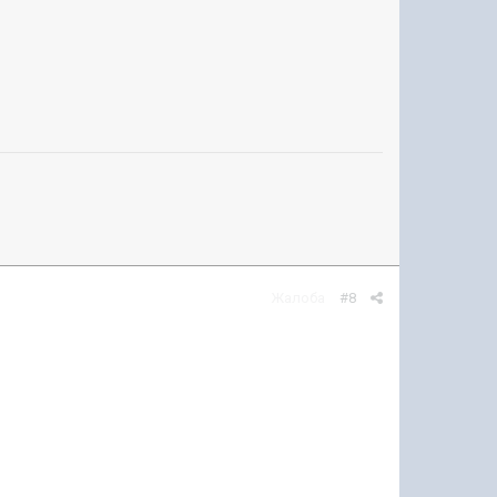
Жалоба
#8