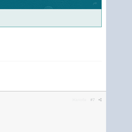
Жалоба
#7