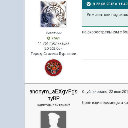
В 22.06.2018 в 11:
Увж знатоки подскаж
на скорострельном с бо
Участник
7 561
11 761 публикация
20 662 боя
Город
:
Столица Бурлаков
anonym_aEXgvFgs
Опубликовано:
22 июн 201
ny8P
Советские эсминцы и кр
Капитан-лейтенант