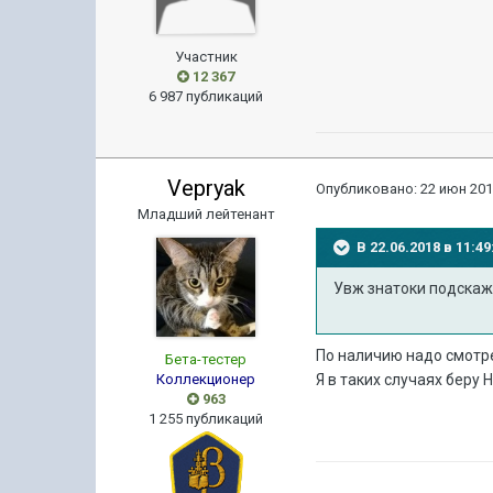
Участник
12 367
6 987 публикаций
Vepryak
Опубликовано:
22 июн 201
Младший лейтенант
В 22.06.2018 в 11:
Увж знатоки подскаж
По наличию надо смотрет
Бета-тестер
Коллекционер
Я в таких случаях беру
963
1 255 публикаций