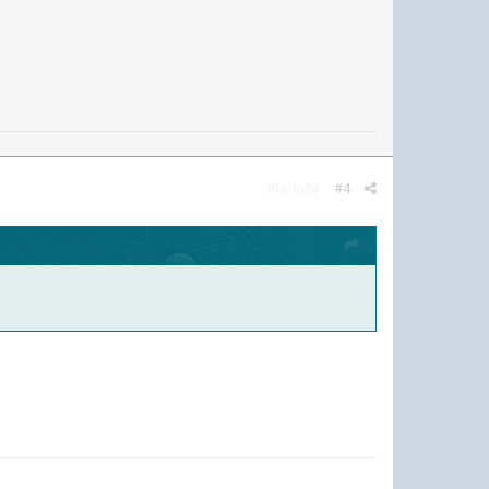
Жалоба
#4