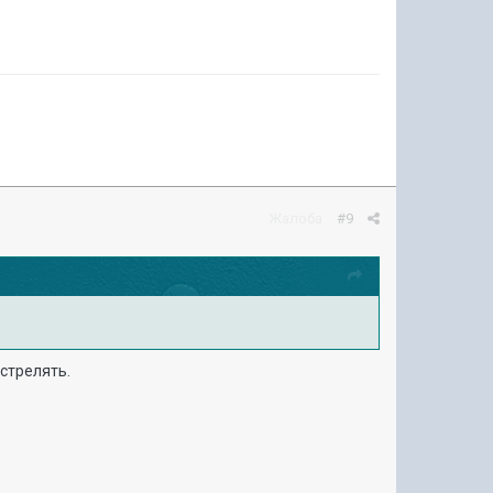
Жалоба
#9
стрелять.