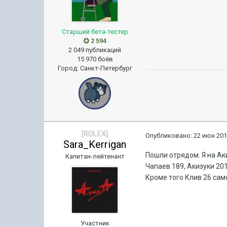
Старший бета-тестер
2 594
2 049 публикаций
15 970 боёв
Город
:
Санкт-Петербург
[ROLEX]
Опубликовано:
22 июн 201
Sara_Kerrigan
Пошли отрядом. Я на Ак
Капитан-лейтенант
Чапаев 189, Акизуки 201
Кроме того Клив 26 сам
Участник