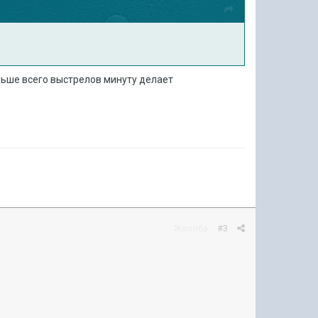
ольше всего выстрелов минуту делает
Жалоба
#3
ы