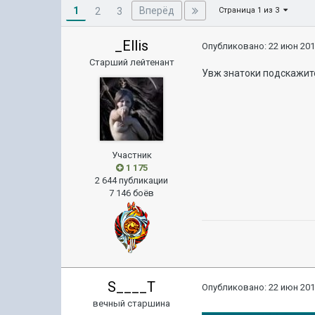
1
Вперёд
2
3
Страница 1 из 3
_Ellis
Опубликовано:
22 июн 201
Старший лейтенант
Увж знатоки подскажите
Участник
1 175
2 644 публикации
7 146 боёв
S____T
Опубликовано:
22 июн 201
вечный старшина