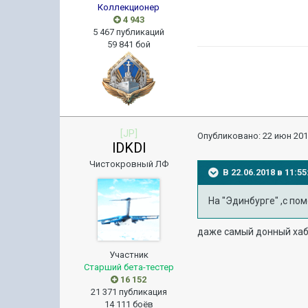
Коллекционер
4 943
5 467 публикаций
59 841 бой
[JP]
Опубликовано:
22 июн 201
lDKDl
Чистокровный ЛФ
В 22.06.2018 в 11:
На "Эдинбурге" ,с п
даже самый донный хаба
Участник
Старший бета-тестер
16 152
21 371 публикация
14 111 боёв