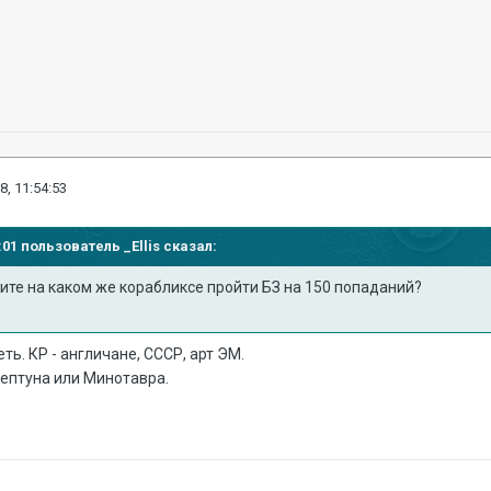
8, 11:54:53
49:01 пользователь
_Ellis
сказал:
ите на каком же корабликсе пройти БЗ на 150 попаданий?
ь. КР - англичане, СССР, арт ЭМ.
 Нептуна или Минотавра.