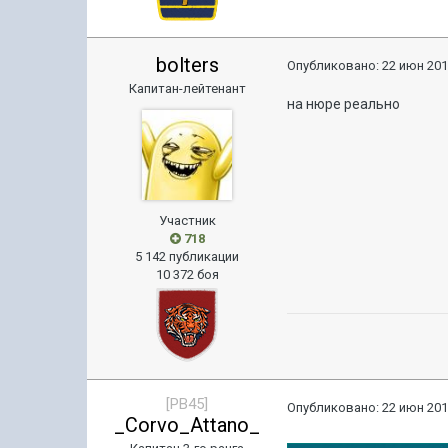
bolters
Опубликовано:
22 июн 201
Капитан-лейтенант
на нюре реально
Участник
718
5 142 публикации
10 372 боя
[PB45]
Опубликовано:
22 июн 201
_Corvo_Attano_