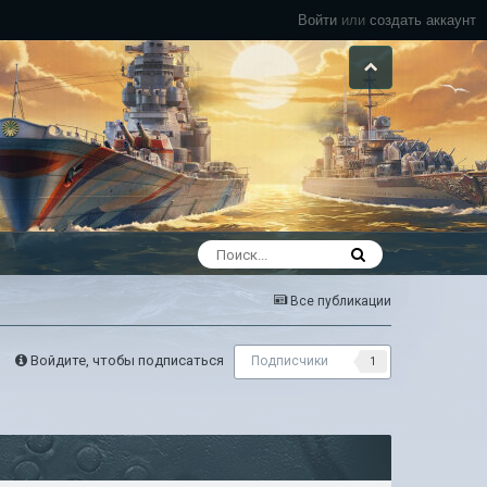
Войти
или
создать аккаунт
Все публикации
Войдите, чтобы подписаться
Подписчики
1