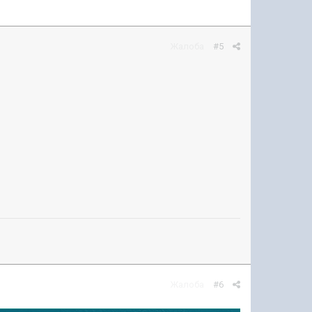
Жалоба
#5
Жалоба
#6