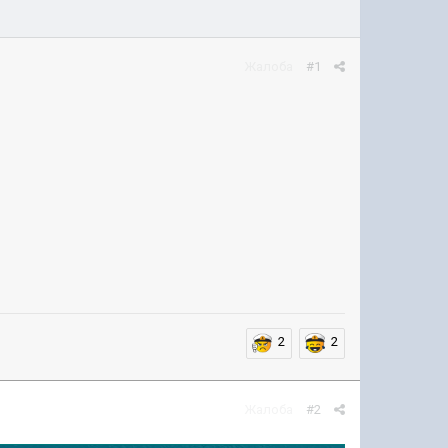
Жалоба
#1
2
2
Жалоба
#2