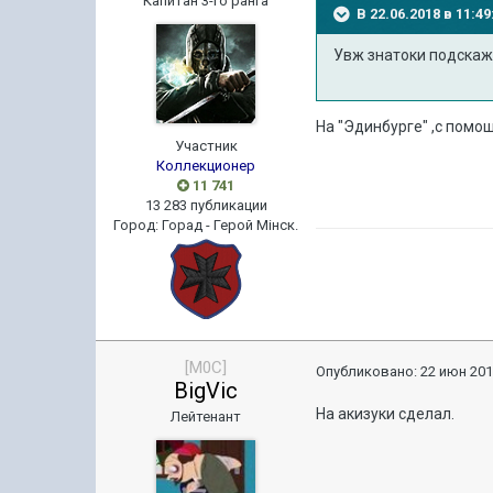
Капитан 3-го ранга
В 22.06.2018 в 11:
Увж знатоки подскаж
На "Эдинбурге" ,с помо
Участник
Коллекционер
11 741
13 283 публикации
Город
:
Горад - Герой Мiнск.
[M0C]
Опубликовано:
22 июн 201
BigVic
На акизуки сделал.
Лейтенант