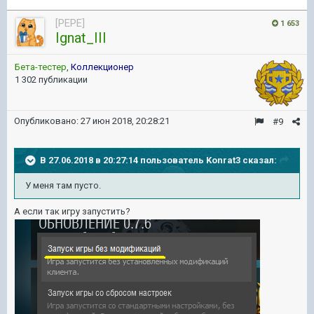
[PEPE]
1 653
Ignat_III
Бета-тестер
,
Коллекционер
1 302 публикации
Опубликовано:
27 июн 2018, 20:28:21
#9
В 27.06.2018 в 20:27:14 пользователь
Konrat3
сказал:
У меня там пусто.
А если так игру запустить?