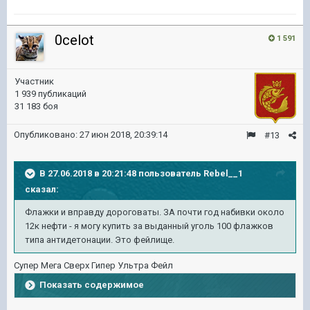
0celot
1 591
Участник
1 939 публикаций
31 183 боя
Опубликовано:
27 июн 2018, 20:39:14
#13
В 27.06.2018 в 20:21:48 пользователь
Rebel__1
сказал:
Флажки и вправду дороговаты. ЗА почти год набивки около
12к нефти - я могу купить за выданный уголь 100 флажков
типа антидетонации. Это фейлище.
Супер Мега Сверх Гипер Ультра Фейл
Показать содержимое