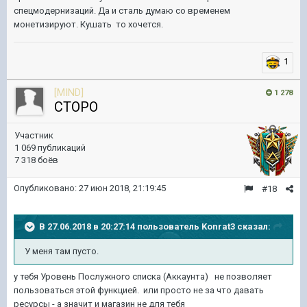
спецмодернизаций. Да и сталь думаю со временем
монетизируют. Кушать то хочется.
1
[MIND]
1 278
CTOPO
Участник
1 069 публикаций
7 318 боёв
Опубликовано:
27 июн 2018, 21:19:45
#18
В 27.06.2018 в 20:27:14 пользователь
Konrat3
сказал:
У меня там пусто.
у тебя Уровень Послужного списка (Аккаунта) не позволяет
пользоваться этой функцией. или просто не за что давать
ресурсы - а значит и магазин не для тебя