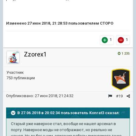
Изменено
27 июн 2018, 21:28:53
пользователем CTOPO
1
1
Zzorex1
1 235
Участник
753 публикации
Опубликовано:
27 июн 2018, 21:24:32
#19
В 27.06.2018 в 20:02:34 пользователь
Konrat3
сказал:
Старый уже наверное стал, вообще не нашел арсенал в
порту. Наверное моды не отображают, но реально не
нашел. Ну да бог с ним, описания работы вменяемого тоже