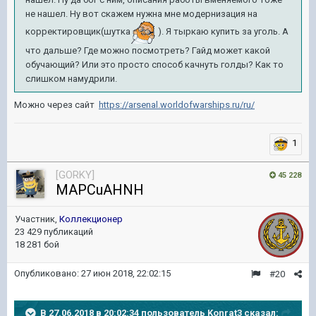
не нашел. Ну вот скажем нужна мне модернизация на
корректировщик(шутка
). Я тыркаю купить за уголь. А
что дальше? Где можно посмотреть? Гайд может какой
обучающий? Или это просто способ качнуть голды? Как то
слишком намудрили.
Можно через сайт
https://arsenal.worldofwarships.ru/ru/
1
[GORKY]
45 228
MAPCuAHNH
Участник,
Коллекционер
23 429 публикаций
18 281 бой
Опубликовано:
27 июн 2018, 22:02:15
#20
В 27.06.2018 в 20:02:34 пользователь
Konrat3
сказал: