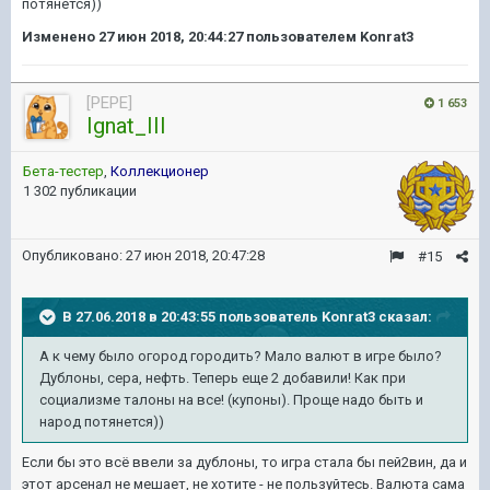
потянется))
Изменено
27 июн 2018, 20:44:27
пользователем Konrat3
[PEPE]
1 653
Ignat_III
Бета-тестер
,
Коллекционер
1 302 публикации
Опубликовано:
27 июн 2018, 20:47:28
#15
В 27.06.2018 в 20:43:55 пользователь
Konrat3
сказал:
А к чему было огород городить? Мало валют в игре было?
Дублоны, сера, нефть. Теперь еще 2 добавили! Как при
социализме талоны на все! (купоны). Проще надо быть и
народ потянется))
Если бы это всё ввели за дублоны, то игра стала бы пей2вин, да и
этот арсенал не мешает, не хотите - не пользуйтесь. Валюта сама