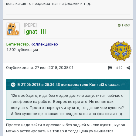
цена какая то неадекватная на флажки и т. д.
[PEPE]
1 653
Ignat_III
Бета-тестер
,
Коллекционер
1 302 публикации
Опубликовано:
27 июн 2018, 20:38:01
#12
В 27.06.2018 в 20:36:43 пользователь
Konrat3
сказал:
12к вообщето, и да, без модов должно запустится, сейчас с
телефоном на работе. Вопрос не про это. Не понял как
покупать. Просто тыркнуть и купить, тогда при чем купоны?
А без купонов цена какая то неадекватная на флажки и т. д.
Просто надо зайти в арсенал и без задней мысли купить, купон
можно активировать на товар и тогда цена уменьшается.