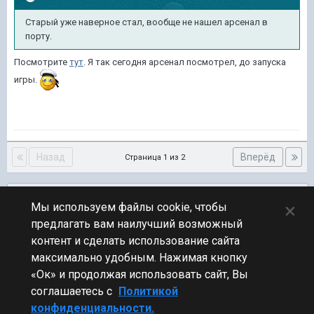
Старый уже наверное стал, вообще не нашел арсенал в
порту.
Посмотрите
тут
. Я так сегодня арсенал посмотрел, до запуска
игры.
Назад
Вперёд
Страница 1 из 2
Подписчики
0
×
Мы используем файлы cookie, чтобы
предлагать вам наилучший возможный
ПЕРЕЙТИ К СПИСКУ ТЕМ
контент и сделать использование сайта
Флудилка
максимально удобным. Нажимая кнопку
«Ок» и продолжая использовать сайт, Вы
соглашаетесь с
Политикой
конфиденциальности.
Стиль