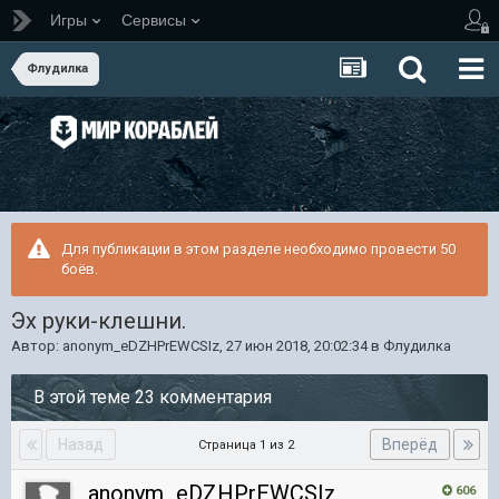
Игры
Сервисы
Флудилка
Для публикации в этом разделе необходимо провести 50
боёв.
Эх руки-клешни.
Автор:
anonym_eDZHPrEWCSIz
,
27 июн 2018, 20:02:34
в
Флудилка
В этой теме 23 комментария
Назад
Вперёд
Страница 1 из 2
anonym_eDZHPrEWCSIz
606