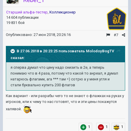
Rebel_1
Старший альфа-тестер
,
Коллекционер
14 604 публикации
19 831 бой
Опубликовано:
27 июн 2018, 20:26:16
#7
В 27.06.2018 в 20:23:25 пользователь
MolodoyBogTV
сказал:
я сперва думал что цену надо снизить в 2е, а теперь
понимаю что в 4 раза, потому что какой то анреал, я думал
натарюсь флагами, ага *** там =) сотрю а у меня угля и
стали буквально купить 200 флагов
Как вариант - или разрабы чего то не знают о флажках на руках у
игроков, или к чему то нас готовят, что и эти цены покажутся
халявой.
1
1
1