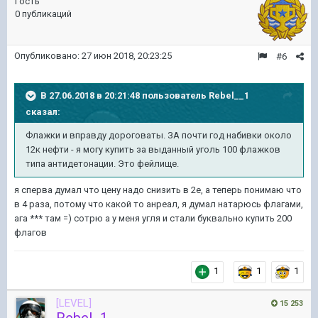
Гость
0 публикаций
Опубликовано:
27 июн 2018, 20:23:25
#6
В 27.06.2018 в 20:21:48 пользователь
Rebel__1
сказал:
Флажки и вправду дороговаты. ЗА почти год набивки около
12к нефти - я могу купить за выданный уголь 100 флажков
типа антидетонации. Это фейлище.
я сперва думал что цену надо снизить в 2е, а теперь понимаю что
в 4 раза, потому что какой то анреал, я думал натарюсь флагами,
ага *** там =) сотрю а у меня угля и стали буквально купить 200
флагов
1
1
1
[LEVEL]
15 253