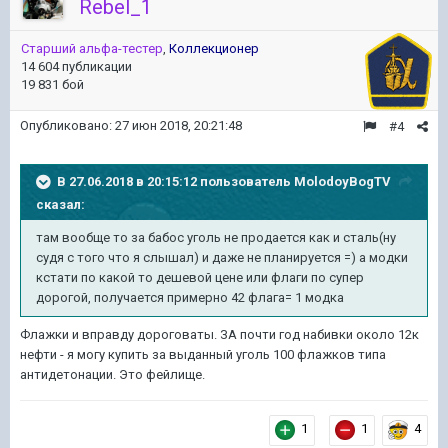
Rebel_1
Старший альфа-тестер
,
Коллекционер
14 604 публикации
19 831 бой
Опубликовано:
27 июн 2018, 20:21:48
#4
В 27.06.2018 в 20:15:12 пользователь
MolodoyBogTV
сказал:
там вообще то за бабос уголь не продается как и сталь(ну
судя с того что я слышал) и даже не планируется =) а модки
кстати по какой то дешевой цене или флаги по супер
дорогой, получается примерно 42 флага= 1 модка
Флажки и вправду дороговаты. ЗА почти год набивки около 12к
нефти - я могу купить за выданный уголь 100 флажков типа
антидетонации. Это фейлище.
1
1
4