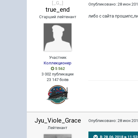
[_G_]
Опубликовано:
28 июн 201
true_end
либо с сайта прошипс,л
Старший лейтенант
Участник
Коллекционер
5 562
3 002 публикации
23 147 боёв
Jyu_Viole_Grace
Опубликовано:
28 июн 201
Лейтенант
В 28.06.2018 в 11: