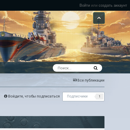
Войти
или
создать аккаунт
Все публикации
Войдите, чтобы подписаться
Подписчики
1