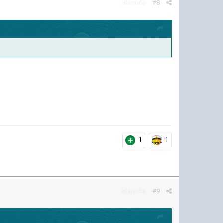
Жалоба
#8
1
1
Жалоба
#9