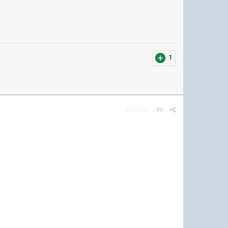
1
Жалоба
#6