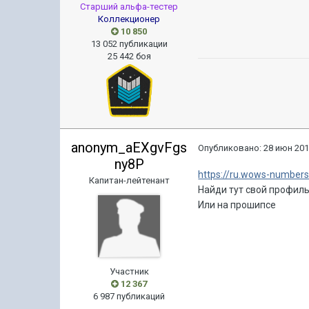
Старший альфа-тестер
Коллекционер
10 850
13 052 публикации
25 442 боя
anonym_aEXgvFgs
Опубликовано:
28 июн 201
ny8P
https://ru.wows-number
Капитан-лейтенант
Найди тут свой профиль
Или на прошипсе
Участник
12 367
6 987 публикаций