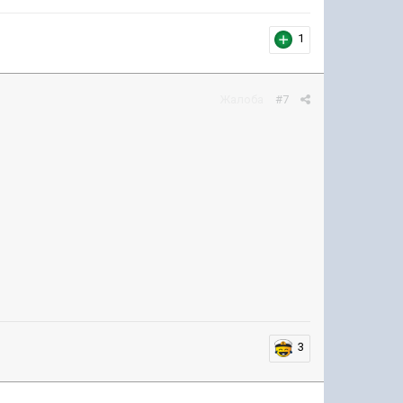
1
Жалоба
#7
3