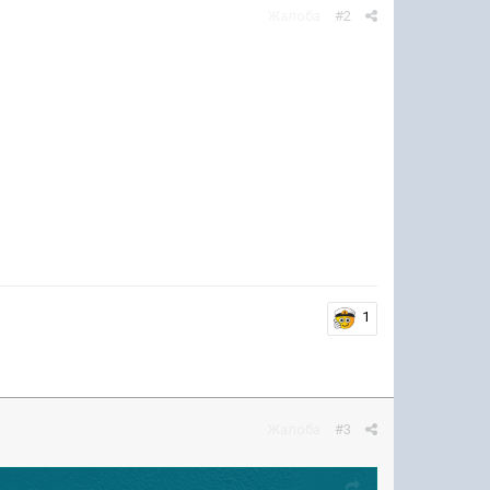
Жалоба
#2
1
Жалоба
#3