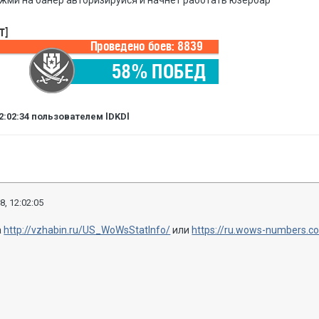
жми на банер авторизируйся и начнет работать юзербар
2:02:34
пользователем lDKDl
8, 12:02:05
а
http://vzhabin.ru/US_WoWsStatInfo/
или
https://ru.wows-numbers.c