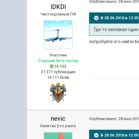
[JP]
Опубликовано:
28 июн 201
lDKDl
Чистокровный ЛФ
В 28.06.2018 в 12:
Где-то заплакал оди
попробуйте его найти б
Участник
Старший бета-тестер
16 152
21 371 публикация
14 111 боёв
nevic
Опубликовано:
28 июн 201
Капитан 2-го ранга
В 28.06.2018 в 12: