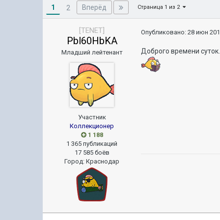
1
Вперёд
2
Страница 1 из 2
[TENET]
Опубликовано:
28 июн 201
Pbl60HbKA
Доброго времени суток.
Младший лейтенант
Участник
Коллекционер
1 188
1 365 публикаций
17 585 боёв
Город
:
Краснодар