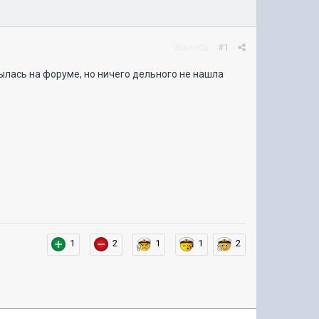
Жалоба
#1
ылась на форуме, но ничего дельного не нашла
1
2
1
1
2