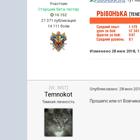
тут на
Участник
Старший бета-тестер
16 152
21 371 публикация
14 111 боёв
Изменено
28 июн 2018, 1
[W_WST]
Опубликовано:
28 июн 201
Temnokot
Прошипс или от Вовчик
Темная личность