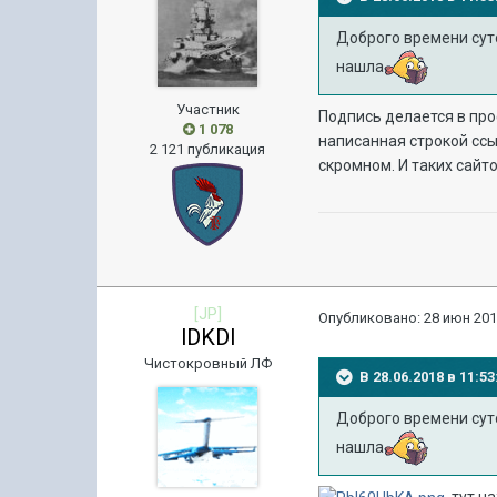
Доброго времени суто
нашла
Участник
Подпись делается в про
1 078
написанная строкой ссы
2 121 публикация
скромном. И таких сайт
[JP]
Опубликовано:
28 июн 201
lDKDl
Чистокровный ЛФ
В 28.06.2018 в 11:
Доброго времени суто
нашла