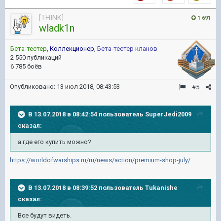
[THINK]
1 691
wladk1n
Бета-тестер
,
Коллекционер
,
Бета-тестер кланов
2 550 публикаций
6 785 боёв
Опубликовано:
13 июл 2018, 08:43:53
#5
В 13.07.2018 в 08:42:54 пользователь
SuperJedi2009
сказал:
а где его купить можно?
https://worldofwarships.ru/ru/news/action/premium-shop-july/
В 13.07.2018 в 08:39:52 пользователь
Tukanishe
сказал:
Все будут видеть.