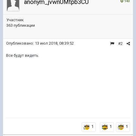
anonym_jvwnUMtpb3CU
143
Участник
363 публикации
Опубликовано:
13 июл 2018, 08:39:52
#2
Все будут видеть.
1
1
1