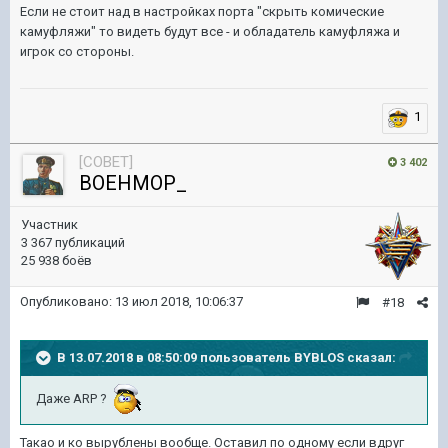
Если не стоит над в настройках порта "скрыть комические
камуфляжи" то видеть будут все - и обладатель камуфляжа и
игрок со стороны.
1
[COBET]
3 402
BOEHMOP_
Участник
3 367 публикаций
25 938 боёв
Опубликовано:
13 июл 2018, 10:06:37
#18
В 13.07.2018 в 08:50:09 пользователь
BYBLOS
сказал:
Даже ARP ?
Такао и ко вырублены вообще. Оставил по одному если вдруг