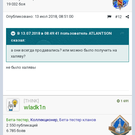
19 032 боя
Опубликовано:
13 июл 2018, 08:51:00
#12
В 13.07.2018 в 08:49:41 пользователь
ATLANTSON
сказал:
а они всегда продавались? или можно было получить на
халяву?
не было халявы
[THINK]
1 691
wladk1n
Бета-тестер
,
Коллекционер
,
Бета-тестер кланов
2 550 публикаций
6 785 боёв