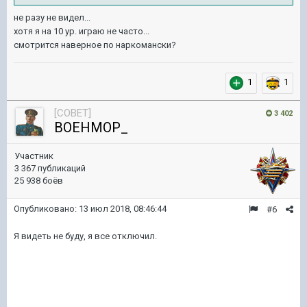
не разу не видел...
хотя я на 10 ур. играю не часто...
смотрится наверное по наркомански?
1
1
[COBET]
3 402
BOEHMOP_
Участник
3 367 публикаций
25 938 боёв
Опубликовано:
13 июл 2018, 08:46:44
#6
Я видеть не буду, я все отключил.