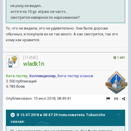
не разу не видел...
хотя я на 10 ур. играю не часто...
смотрится наверное по наркомански?
То, что не видели, это не удивительно. Они были дороже
обычных, и покупали их не так много. А как смотрится, так это
кому как нравится.
[THINK]
1 691
wladk1n
Бета-тестер
,
Коллекционер
,
Бета-тестер кланов
2 550 публикаций
6 785 боёв
Опубликовано:
13 июл 2018, 08:49:41
#8
В 13.07.2018 в 08:47:29 пользователь
Tukanishe
сказал: