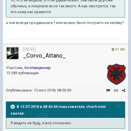
То, что не видели, это не удивительно. Они были дороже
обычных, и покупали их не так много. А как смотрится, так
это кому как нравится.
а они всегда продавались? или можно было получить на халяву?
[PB45]
11 741
_Corvo_Attano_
Участник,
Коллекционер
13 283 публикации
Опубликовано:
13 июл 2018, 08:50:09
#9
В 13.07.2018 в 08:46:44 пользователь
chartroom
сказал:
Я видеть не буду, я все отключил.