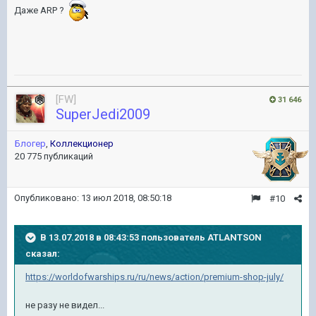
Даже ARP ?
[FW]
31 646
SuperJedi2009
Блогер
,
Коллекционер
20 775 публикаций
Опубликовано:
13 июл 2018, 08:50:18
#10
В 13.07.2018 в 08:43:53 пользователь
ATLANTSON
сказал:
https://worldofwarships.ru/ru/news/action/premium-shop-july/
не разу не видел...