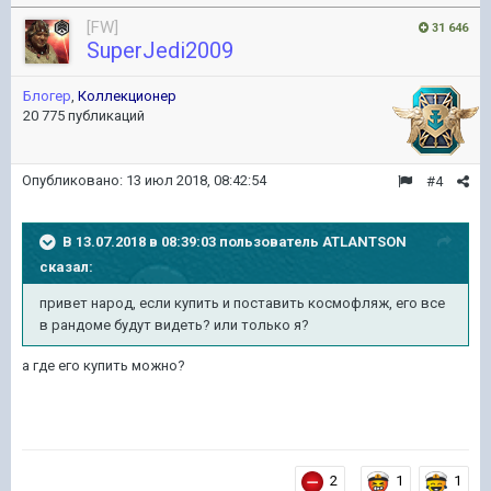
[FW]
31 646
SuperJedi2009
Блогер
,
Коллекционер
20 775 публикаций
Опубликовано:
13 июл 2018, 08:42:54
#4
В 13.07.2018 в 08:39:03 пользователь
ATLANTSON
сказал:
привет народ, если купить и поставить космофляж, его все
в рандоме будут видеть? или только я?
а где его купить можно?
2
1
1