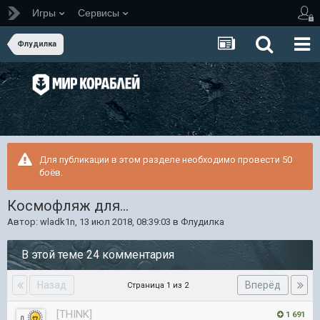
Игры
Сервисы
Флудилка
Для публикации в этом разделе необходимо провести 50
боёв.
Космофляж для...
Автор:
wladk1n
,
13 июл 2018, 08:39:03
в
Флудилка
В этой теме 24 комментария
Назад
Вперёд
Страница 1 из 2
[THINK]
1 691