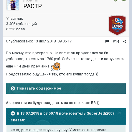
[KOMM]
1 846
PACTP
Участник
3 406 публикаций
6 226 боёв
Опубликовано:
13 июл 2018, 09:05:17
#14
По-моему, это прекрасно. На ивент он продавался за 8к
дублонов, то есть за 1760 руб. Сейчас за те же деньги получается
еще + 14 дней прем акка
Представляю ощущения тех, кто его купил тогда ))
Показать содержимое
А через год их будут раздавать за потненькое БЗ ))
В 13.07.2018 в 08:50:18 пользователь
SuperJedi2009
сказал:
ясно, у него еще и звуки пиу-пиу. У меня есть парочка