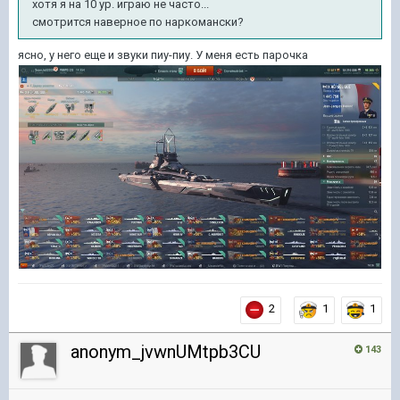
хотя я на 10 ур. играю не часто...
смотрится наверное по наркомански?
ясно, у него еще и звуки пиу-пиу. У меня есть парочка
2
1
1
anonym_jvwnUMtpb3CU
143