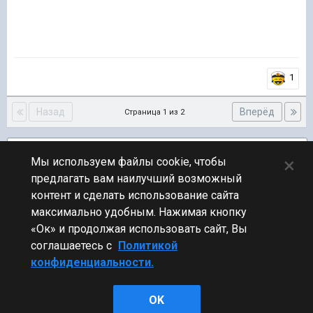
1
Назад
Вперёд
Страница 1 из 2
Подписчики
1
×
Мы используем файлы cookie, чтобы
предлагать вам наилучший возможный
ПЕРЕЙТИ К СПИСКУ ТЕМ
контент и сделать использование сайта
Флудилка
максимально удобным. Нажимая кнопку
«Ок» и продолжая использовать сайт, Вы
соглашаетесь с
Политикой
конфиденциальности.
Стиль
OK
Powered by Invision Community