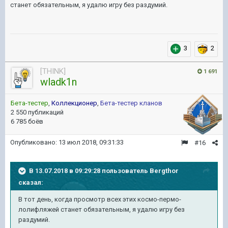
станет обязательным, я удалю игру без раздумий.
3
2
[THINK]
1 691
wladk1n
Бета-тестер
,
Коллекционер
,
Бета-тестер кланов
2 550 публикаций
6 785 боёв
Опубликовано:
13 июл 2018, 09:31:33
#16
В 13.07.2018 в 09:29:28 пользователь
Bergthor
сказал:
В тот день, когда просмотр всех этих космо-пермо-
лолифляжей станет обязательным, я удалю игру без
раздумий.