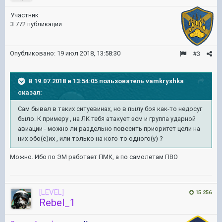
Участник
3 772 публикации
Опубликовано:
19 июл 2018, 13:58:30
#3
В 19.07.2018 в 13:54:05 пользователь
vamkryshka
сказал:
Сам бывал в таких ситуевинах, но в пылу боя как-то недосуг
было. К примеру , на ЛК тебя атакует эсм и группа ударной
авиации - можно ли раздельно повесить приоритет цели на
них обо(е)их , или только на кого-то одного(у) ?
Можно. Ибо по ЭМ работает ПМК, а по самолетам ПВО
[LEVEL]
15 256
Rebel_1