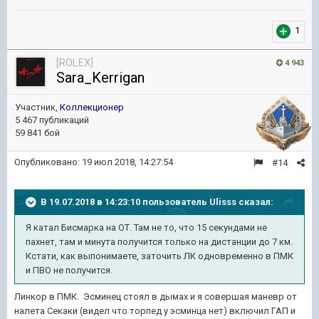
1
[ROLEX]
4 943
Sara_Kerrigan
Участник,
Коллекционер
5 467 публикаций
59 841 бой
Опубликовано:
19 июл 2018, 14:27:54
#14
В 19.07.2018 в 14:23:10 пользователь
Ulisss
сказал:
Я катал Бисмарка на ОТ. Там не то, что 15 секундами не
пахнет, там и минута получится только на дистанции до 7 км.
Кстати, как выпонимаете, заточить ЛК одновременно в ПМК
и ПВО не получится.
Линкор в ПМК. Эсминец стоял в дымах и я совершая маневр от
налета Секаки (видел что торпед у эсминца нет) включил ГАП и