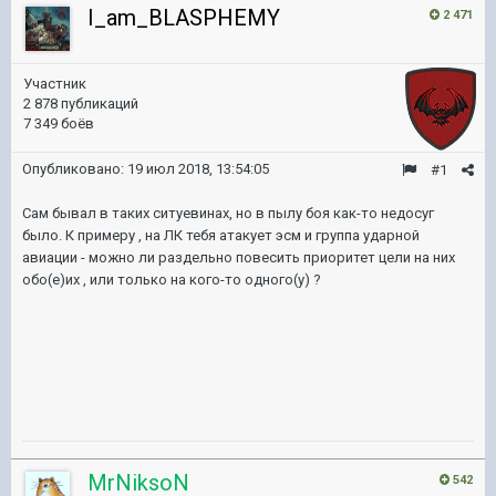
I_am_BLASPHEMY
2 471
Участник
2 878 публикаций
7 349 боёв
Опубликовано:
19 июл 2018, 13:54:05
#1
Сам бывал в таких ситуевинах, но в пылу боя как-то недосуг
было. К примеру , на ЛК тебя атакует эсм и группа ударной
авиации - можно ли раздельно повесить приоритет цели на них
обо(е)их , или только на кого-то одного(у) ?
MrNiksoN
542