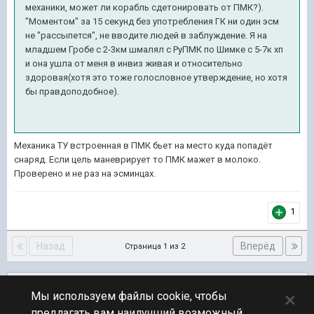
механики, может ли корабль сдетонировать от ПМК?).
"Моментом" за 15 секунд без употребления ГК ни один эсм
не "рассыпется", не вводите людей в заблуждение. Я на
младшем Гробе с 2-3км шмалял с РуПМК по Шимке с 5-7к хп
и она ушла от меня в инвиз живая и относительно
здоровая(хотя это тоже голословное утверждение, но хотя
бы правдоподобное).
Механика ТУ встроенная в ПМК бьет на место куда попадёт
снаряд. Если цель маневрирует то ПМК мажет в молоко.
Проверено и не раз на эсминцах.
1
Назад
Вперёд
Страница 1 из 2
Подписчики
0
×
Мы используем файлы cookie, чтобы
предлагать вам наилучший возможный