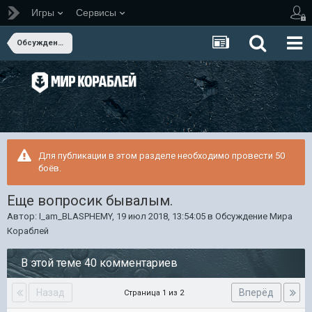
Игры
Сервисы
Обсуждение Мира Кораблей
Для публикации в этом разделе необходимо провести 50
боёв.
Еще вопросик бывалым.
Автор:
I_am_BLASPHEMY
,
19 июл 2018, 13:54:05
в
Обсуждение Мира
Кораблей
В этой теме 40 комментариев
Назад
Вперёд
Страница 1 из 2