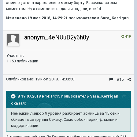
эсминец стоял параллельно моему борту. Рассыпался эсм
моментом. Ну а самолеты падали и падали, все 14.
Изменено
19 июл 2018, 14:29:21
пользователем Sara_Kerrigan
anonym_4eNUuD2y6h0y
419
Участник
1 153 публикации
Опубликовано:
19 июл 2018, 14:33:50
#15
В 19.07.2018 в 14:14:15 пользователь
Sara_Kerrigan
сказал:
Немецкий линкор 9 уровня разбирает эсминца за 15 сек и
сбивает все группы Секаку. Само собой перки, флажки и
модернизации.
А можно реплей, где Де Гроссе разбирает маневрирующий ЭМ,