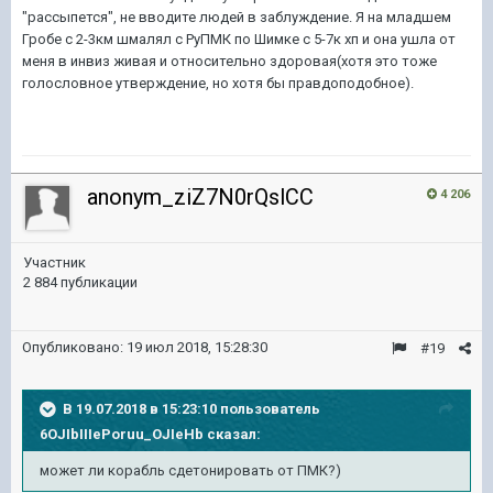
"рассыпется", не вводите людей в заблуждение. Я на младшем
Гробе с 2-3км шмалял с РуПМК по Шимке с 5-7к хп и она ушла от
меня в инвиз живая и относительно здоровая(хотя это тоже
голословное утверждение, но хотя бы правдоподобное).
anonym_ziZ7N0rQslCC
4 206
Участник
2 884 публикации
Опубликовано:
19 июл 2018, 15:28:30
#19
В 19.07.2018 в 15:23:10 пользователь
6OJIbIIIePoruu_OJIeHb
сказал:
может ли корабль сдетонировать от ПМК?)