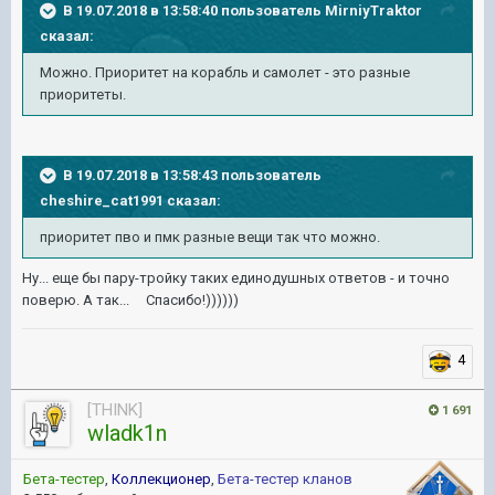
В 19.07.2018 в 13:58:40 пользователь
MirniyTraktor
сказал:
Можно. Приоритет на корабль и самолет - это разные
приоритеты.
В 19.07.2018 в 13:58:43 пользователь
cheshire_cat1991
сказал:
приоритет пво и пмк разные вещи так что можно.
Ну... еще бы пару-тройку таких единодушных ответов - и точно
поверю. А так... Спасибо!))))))
4
[THINK]
1 691
wladk1n
Бета-тестер
,
Коллекционер
,
Бета-тестер кланов