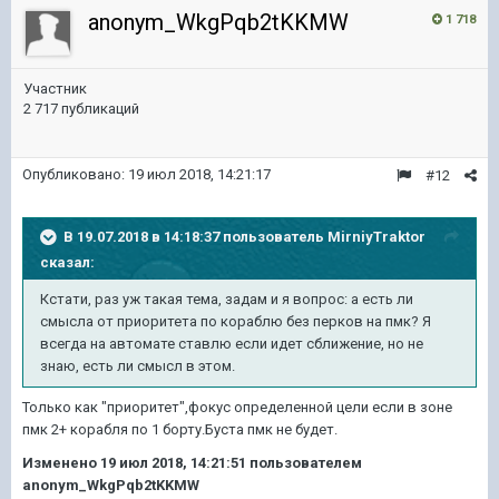
anonym_WkgPqb2tKKMW
1 718
Участник
2 717 публикаций
Опубликовано:
19 июл 2018, 14:21:17
#12
В 19.07.2018 в 14:18:37 пользователь
MirniyTraktor
сказал:
Кстати, раз уж такая тема, задам и я вопрос: а есть ли
смысла от приоритета по кораблю без перков на пмк? Я
всегда на автомате ставлю если идет сближение, но не
знаю, есть ли смысл в этом.
Только как "приоритет",фокус определенной цели если в зоне
пмк 2+ корабля по 1 борту.Буста пмк не будет.
Изменено
19 июл 2018, 14:21:51
пользователем
anonym_WkgPqb2tKKMW