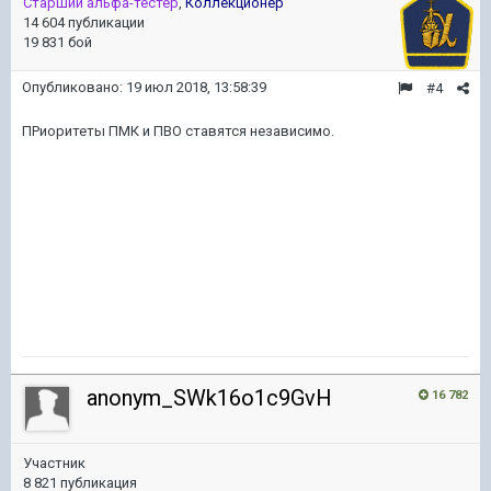
Старший альфа-тестер
,
Коллекционер
14 604 публикации
19 831 бой
Опубликовано:
19 июл 2018, 13:58:39
#4
ПРиоритеты ПМК и ПВО ставятся независимо.
anonym_SWk16o1c9GvH
16 782
Участник
8 821 публикация