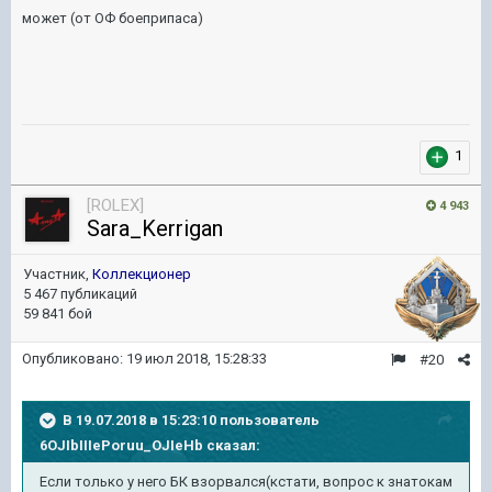
может (от ОФ боеприпаса)
1
[ROLEX]
4 943
Sara_Kerrigan
Участник,
Коллекционер
5 467 публикаций
59 841 бой
Опубликовано:
19 июл 2018, 15:28:33
#20
В 19.07.2018 в 15:23:10 пользователь
6OJIbIIIePoruu_OJIeHb
сказал:
Если только у него БК взорвался(кстати, вопрос к знатокам