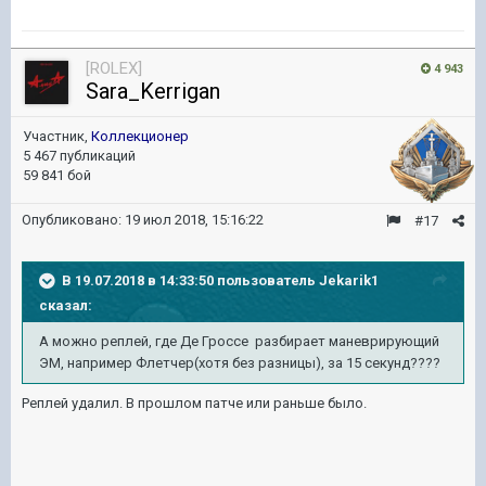
[ROLEX]
4 943
Sara_Kerrigan
Участник,
Коллекционер
5 467 публикаций
59 841 бой
Опубликовано:
19 июл 2018, 15:16:22
#17
В 19.07.2018 в 14:33:50 пользователь
Jekarik1
сказал:
А можно реплей, где Де Гроссе разбирает маневрирующий
ЭМ, например Флетчер(хотя без разницы), за 15 секунд????
Реплей удалил. В прошлом патче или раньше было.