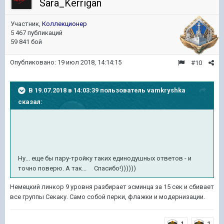
Sara_Kerrigan
Участник,
Коллекционер
5 467 публикаций
59 841 бой
Опубликовано:
19 июл 2018, 14:14:15
#10
В 19.07.2018 в 14:03:39 пользователь
vamkryshka
сказал:
Ну... еще бы пару-тройку таких единодушных ответов - и
точно поверю. А так... Спасибо!))))))
Немецкий линкор 9 уровня разбирает эсминца за 15 сек и сбивает
все группы Секаку. Само собой перки, флажки и модернизации.
1
1