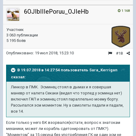
6OJIbIIIePoruu_OJIeHb
1 168
Участник
3 063 публикации
5 195 боёв
Опубликовано:
19 июл 2018, 15:23:10
#18
В 19.07.2018 в 14:27:54 пользователь
Sara_Kerrigan
сказал:
Линкор в ПМК. Эсминец стоял в дымах и я совершая
маневр от налета Секаки (видел что торпед у эсминца нет)
включил ГАП и эсминец стоял параллельно моему борту.
Рассыпался эсм моментом. Ну а самолеты падали и падали,
все 14.
Если только у него БК взорвался(кстати, вопрос к знатокам
механики, может ли корабль сдетонировать от ПМК?).
"Моментом" за 15 секунд без употребления ГК ни один эсм не