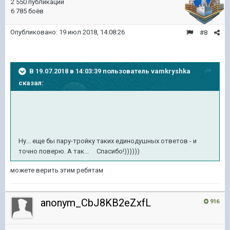
2 550 публикаций
6 785 боёв
Опубликовано:
19 июл 2018, 14:08:26
#8
В 19.07.2018 в 14:03:39 пользователь
vamkryshka
сказал:
Ну... еще бы пару-тройку таких единодушных ответов - и
точно поверю. А так... Спасибо!))))))
можете верить этим ребятам
anonym_CbJ8KB2eZxfL
916