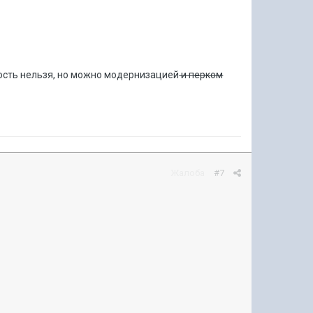
ость нельзя, но можно модернизацией
и перком
Жалоба
#7