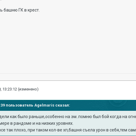
ь башню ГК в крест.
, 13:23:12
(изменено)
20:39 пользователь
Agelmaris
сказал:
дели как было раньше,особенно на эм..помню был бой когда на ог
мере в рандоме и на низких уровнях.
все так плохо, при таком кол-ве хп,башня съела урон в себя,тем са