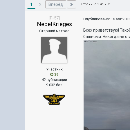
1
Вперёд
2
Страница 1 из 2
[F-57]
Опубликовано:
16 авг 2018
NebelKrieges
Всех приветствую! Тако
Старший матрос
башнями. Никогда не ст
Участник
39
42 публикации
9 032 боя