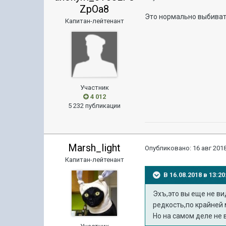
ZpOa8
Это нормально выбиват
Капитан-лейтенант
Участник
4 012
5 232 публикации
Marsh_light
Опубликовано:
16 авг 2018
Капитан-лейтенант
В 16.08.2018 в 13:
Эхъ,это вы еще не ви
редкость,по крайней 
Но на самом деле не 