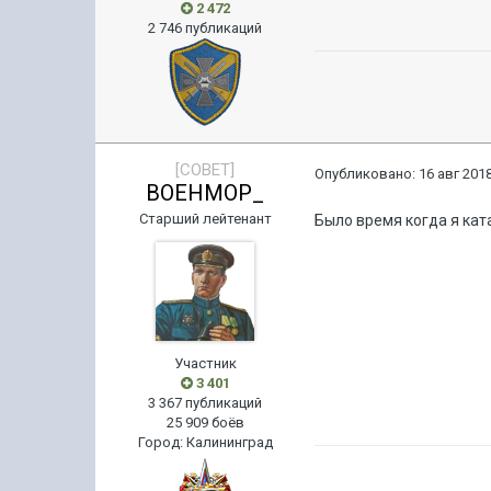
2 472
2 746 публикаций
[COBET]
Опубликовано:
16 авг 2018
BOEHMOP_
Старший лейтенант
Было время когда я кат
Участник
3 401
3 367 публикаций
25 909 боёв
Город
:
Калининград