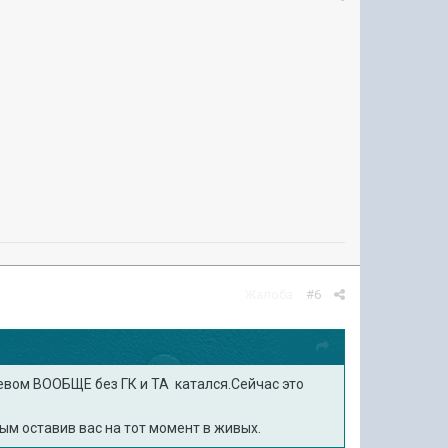
Жалоба
#6
невом ВООБЩЕ без ГК и ТА катался.Сейчас это
мым оставив вас на тот момент в живых.