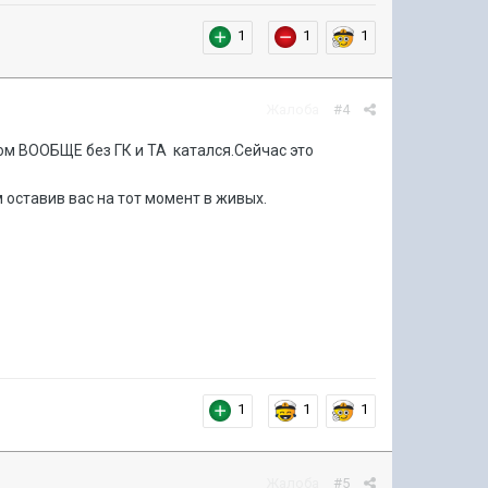
1
1
1
Жалоба
#4
вом ВООБЩЕ без ГК и ТА катался.Сейчас это
м оставив вас на тот момент в живых.
1
1
1
Жалоба
#5