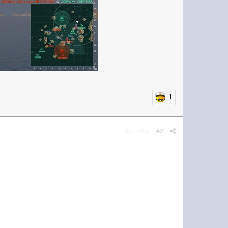
1
Жалоба
#2