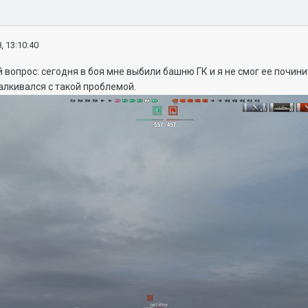
, 13:10:40
й вопрос: сегодня в боя мне выбили башню ГК и я не смог ее почин
алкивался с такой проблемой.