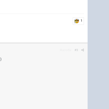
1
Жалоба
#3
)