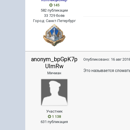
145
582 публикации
33 729 боёв
Город
:
Санкт-Петербург
anonym_bpGpK7p
Опубликовано:
16 авг 2018
UImRw
Это называется сломать 
Мичман
Участник
1 138
631 публикация