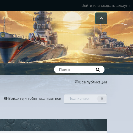
Войти
или
создать аккаунт
Все публикации
Войдите, чтобы подписаться
Подписчики
0