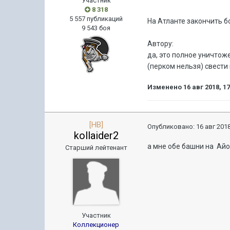
Участник
8 318
5 557 публикаций
На Атланте закончить б
9 543 боя
Автору:
да, это полное уничто
(перком нельзя) свести
Изменено
16 авг 2018, 1
[HB]
Опубликовано:
16 авг 2018
kollaider2
а мне обе башни на Айо
Старший лейтенант
Участник
Коллекционер