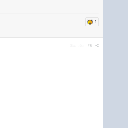
1
Жалоба
#8