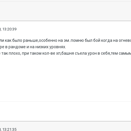
, 13:20:39
ли как было раньше,особенно на эм..помню был бой когда на огне
ре в рандоме и на низких уровнях.
 так плохо, при таком кол-ве хп,башня съела урон в себя,тем самы
, 13:21:35