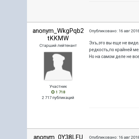
anonym_WkgPqb2
Опубликовано:
16 авг 2018
tKKMW
Эхъ,это вы еще не виде
Старший лейтенант
редкость,по крайней ме
Но на самом деле не все
Участник
1 718
2 717 публикаций
anonym_0Y38LFU
Опубликовано:
16 авг 2018