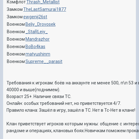
Комфлот
Thrash_Metallist
Замком
TheLastSamurai1877
Замком
ewgenij26st
Военком
Beliy_Drovosek
Военком
_StaRLeiy_
Военком
Mandrazhor
Военком
BoBo4kas
Военком
matyushinm
Военком
Supreme__parasit
Требования к игрокам: боёв на аккаунте не менее 500, п\п 53 и
40000 и выше(поднимем).
Возраст 25+. Наличие связи ТС.
Онлайн: особых требований нет, но приветствуется 4/7.
Правило клана: Зашёл в игру, зашёл в ТС. Нет в Тс-Нет в клане!
Клан приветствует игроков которым нужны: общение с интер
рандоме и операциях, клановых боях.Новичкам поможем прока