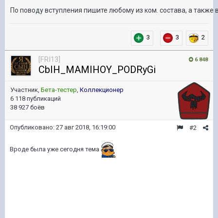
По поводу вступления пишите любому из ком. состава, а также в
3
3
2
[FRI13]
6 848
CbIH_MAMIHOY_PODRyGi
Участник,
Бета-тестер
,
Коллекционер
6 118 публикаций
38 927 боёв
Опубликовано:
27 авг 2018, 16:19:00
#2
Вроде была уже сегодня тема