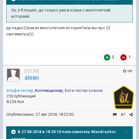
Эх, я б пошёл, да только уже в клане с многолетней
историей.
да ладно)))какая многолетняя история?или вы про 22
сантиметра)))
2
1
[22CM]
181
alean
Альфа-тестер
,
Коллекционер
,
Бета-тестер кланов
255 публикаций
8 254 боя
Опубликовано:
27 авг 2018, 18:25:30
#7
В 27.08.2018 в 18:20:10 пользователь
Mandrazhor
сказал: