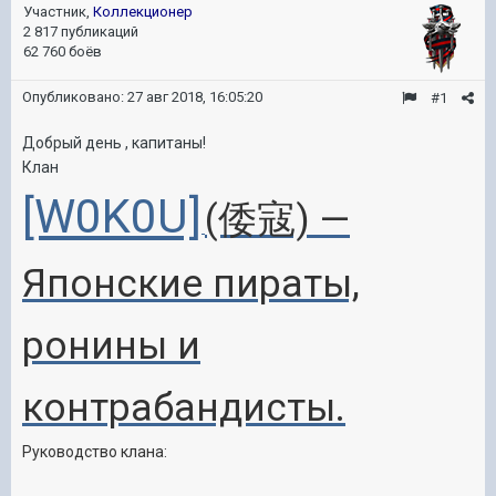
Участник,
Коллекционер
2 817 публикаций
62 760 боёв
Опубликовано:
27 авг 2018, 16:05:20
#1
Добрый день , капитаны!
Клан
[W0K0U]
(倭寇) —
Японские пираты,
ронины и
контрабандисты.
Руководство клана: