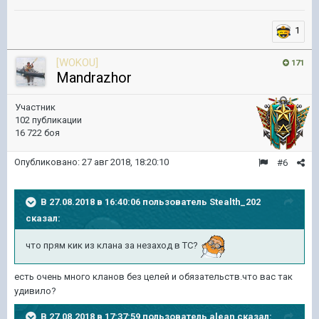
1
[WOKOU]
171
Mandrazhor
Участник
102 публикации
16 722 боя
Опубликовано:
27 авг 2018, 18:20:10
#6
В 27.08.2018 в 16:40:06 пользователь
Stealth_202
сказал:
что прям кик из клана за незаход в ТС?
есть очень много кланов без целей и обязательств.что вас так
удивило?
В 27.08.2018 в 17:37:59 пользователь
alean
сказал: