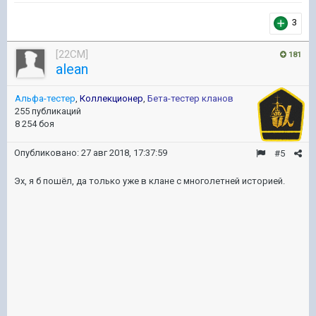
3
[22CM]
181
alean
Альфа-тестер
,
Коллекционер
,
Бета-тестер кланов
255 публикаций
8 254 боя
Опубликовано:
27 авг 2018, 17:37:59
#5
Эх, я б пошёл, да только уже в клане с многолетней историей.