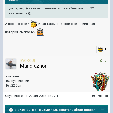
да ладно)))какая многолетняя история?или вы про 22
сантиметра)))
А про что ещё?
Клан такой с танков ещё, длииинная
история, смекаете?
1
[WOKOU]
171
Mandrazhor
Участник
102 публикации
16 722 боя
Опубликовано:
27 авг 2018, 18:27:11
#8
В 27.08.2018 в 18:25:30 пользователь
alean
сказал: