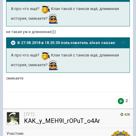
А про что ещё?
Клан такой с танков ещё, длииинная
история, смекаете?
не такая уж и длинннная)))
В 27.08.2018 в 18:25:30 пользователь
alean
сказал:
А про что ещё?
Клан такой с танков ещё, длииинная
история, смекаете?
смекаете
2
[TFT]
428
KAK_y_MEH9l_rOPuT_o4Ar
Участник