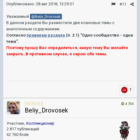
Опубликовано:
28 авг 2018, 13:29:31
#11
Уважаемый
@Beliy_Drovosek
В данном разделе Вы разместили две клановые темы с
аналогичным содержанием.
Согласно
правилам раздела
(п. 2.1) "Одно сообщество - одна
тема".
Поэтому прошу Вас определиться, какую тему Вы желайте
закрыть. В противном случае, я скрою обе темы.
1
[WOKOU]
4 734
Beliy_Drovosek
Участник,
Коллекционер
2 817 публикаций
62 760 боёв