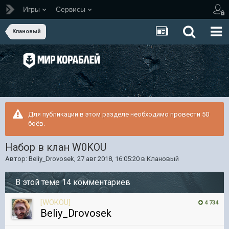
Игры
Сервисы
Клановый
Для публикации в этом разделе необходимо провести 50
боёв.
Набор в клан W0KOU
Автор:
Beliy_Drovosek
,
27 авг 2018, 16:05:20
в
Клановый
В этой теме 14 комментариев
[WOKOU]
4 734
Beliy_Drovosek