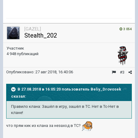
[GAZEL]
3 054
Stealth_202
Участник
4 948 публикаций
Опубликовано:
27 авг 2018, 16:40:06
#3
В 27.08.2018 в 16:05:20 пользователь
Beliy_Drovosek
сказал:
Правило клана: Зашёл в игру, зашёл в ТС. Нет в Тс-Нет в
клане!
что прям кик из клана за незаход в ТС?