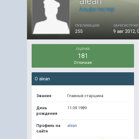
alean
Альфа-тестер
ПУБЛИКАЦИИ
ЗАРЕГИСТРИР
255
9 авг 2012, 
ОЦЕНКА
181
Отличная
О alean
Звание
Главный старшина
День
11.09.1989
рождения
Профиль на
alean
сайте