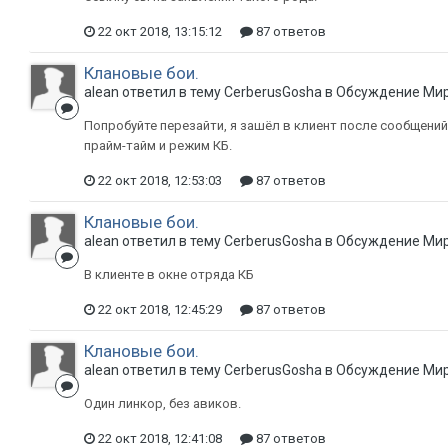
22 окт 2018, 13:15:12
87 ответов
Клановые бои.
alean ответил в тему CerberusGosha в
Обсуждение Мир
Попробуйте перезайти, я зашёл в клиент после сообщений
прайм-тайм и режим КБ.
22 окт 2018, 12:53:03
87 ответов
Клановые бои.
alean ответил в тему CerberusGosha в
Обсуждение Мир
В клиенте в окне отряда КБ
22 окт 2018, 12:45:29
87 ответов
Клановые бои.
alean ответил в тему CerberusGosha в
Обсуждение Мир
Один линкор, без авиков.
22 окт 2018, 12:41:08
87 ответов