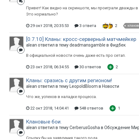
Привет! Как видно на скриншоте, мы проиграли дважды в 
Это нормально?
29 окт 2018, 20:35:53
3 ответа
2
кланов
[0.7.10] Кланы: кросс-серверный матчмейкер
alean ответил в тему deadmansgamble в
Фидбек
В официальной новости очень даже есть про сетап.
23 окт 2018, 06:34:55
30 ответов
2
Кланы: сразись с другим регионом!
alean ответил в тему LeopoldBloom в
Новости
Что же, успехов в наладке процесса.
22 окт 2018, 14:04:41
548 ответов
1
Клановые бои.
alean ответил в тему CerberusGosha в
Обсуждение Мир
Ссылку бы на заявления такого рода.