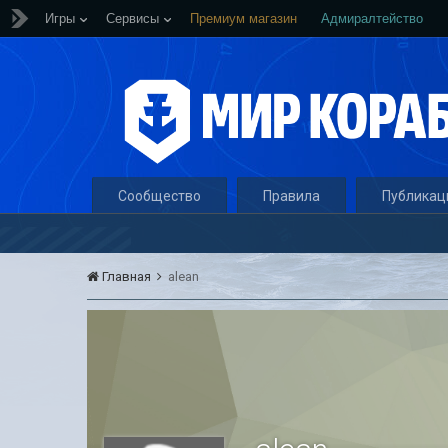
Игры
Сервисы
Премиум магазин
Адмиралтейство
Сообщество
Правила
Публикац
Главная
alean