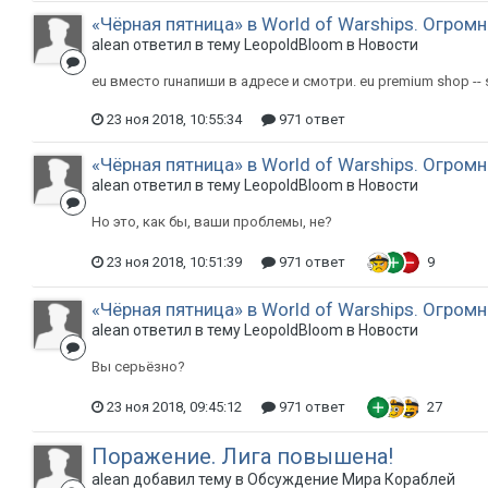
«Чёрная пятница» в World of Warships. Огром
alean ответил в тему LeopoldBloom в
Новости
eu вместо ruнапиши в адресе и смотри. eu premium shop -- 
23 ноя 2018, 10:55:34
971 ответ
«Чёрная пятница» в World of Warships. Огром
alean ответил в тему LeopoldBloom в
Новости
Но это, как бы, ваши проблемы, не?
23 ноя 2018, 10:51:39
971 ответ
9
«Чёрная пятница» в World of Warships. Огром
alean ответил в тему LeopoldBloom в
Новости
Вы серьёзно?
23 ноя 2018, 09:45:12
971 ответ
27
Поражение. Лига повышена!
alean добавил тему в
Обсуждение Мира Кораблей