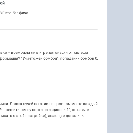
лей
УГ это баг фича.
вке -- возможна ли в игре детонация от сплеша
формация? "Уничтожен бомбой", попаданий бомбой 0,
чики. Ложка лучей негатива на ровном месте каждый
 "Разрешить смену порта на акционный", оставьте
исать о этой настройке), знающие довольны...