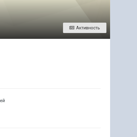
Активность
лей