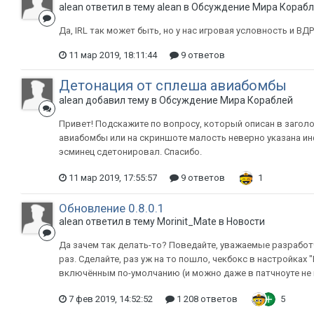
alean ответил в тему alean в
Обсуждение Мира Кораб
Да, IRL так может быть, но у нас игровая условность и ВДР
11 мар 2019, 18:11:44
9 ответов
Детонация от сплеша авиабомбы
alean добавил тему в
Обсуждение Мира Кораблей
Привет! Подскажите по вопросу, который описан в заголо
авиабомбы или на скриншоте малость неверно указана ин
эсминец сдетонировал. Спасибо.
11 мар 2019, 17:55:57
9 ответов
1
Обновление 0.8.0.1
alean ответил в тему Morinit_Mate в
Новости
Да зачем так делать-то? Поведайте, уважаемые разработ
раз. Сделайте, раз уж на то пошло, чекбокс в настройках
включённым по-умолчанию (и можно даже в патчноуте не п
7 фев 2019, 14:52:52
1 208 ответов
5