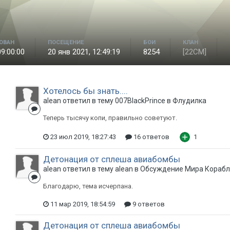
ОВАН
ПОСЕЩЕНИЕ
БОИ
КЛАН
09:00:00
20 янв 2021, 12:49:19
8254
[22CM]
Хотелось бы знать....
alean ответил в тему 007BlackPrince в
Флудилка
Теперь тысячу копи, правильно советуют.
23 июл 2019, 18:27:43
16 ответов
1
Детонация от сплеша авиабомбы
alean ответил в тему alean в
Обсуждение Мира Кораб
Благодарю, тема исчерпана.
11 мар 2019, 18:54:59
9 ответов
Детонация от сплеша авиабомбы