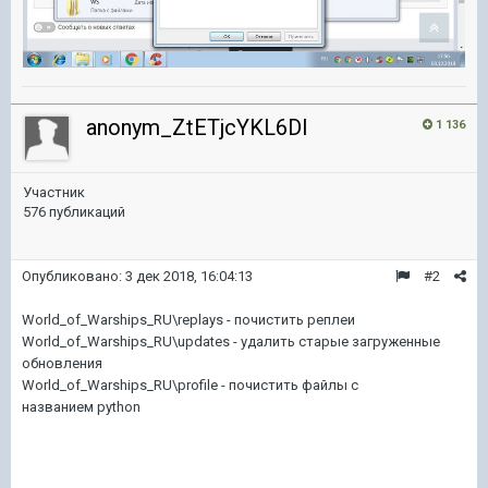
anonym_ZtETjcYKL6DI
1 136
Участник
576 публикаций
Опубликовано:
3 дек 2018, 16:04:13
#2
World_of_Warships_RU\replays - почистить реплеи
World_of_Warships_RU\updates - удалить старые загруженные
обновления
World_of_Warships_RU\profile - почистить файлы с
названием python