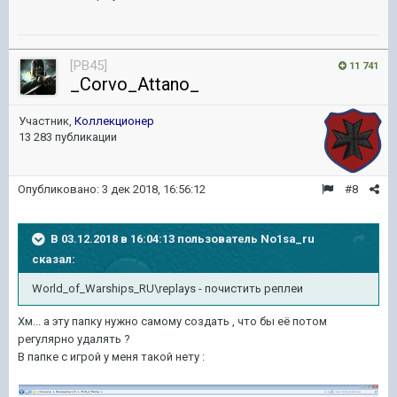
[PB45]
11 741
_Corvo_Attano_
Участник,
Коллекционер
13 283 публикации
Опубликовано:
3 дек 2018, 16:56:12
#8
В 03.12.2018 в 16:04:13 пользователь
No1sa_ru
сказал:
World_of_Warships_RU\replays - почистить реплеи
Хм... а эту папку нужно самому создать , что бы её потом
регулярно удалять ?
В папке с игрой у меня такой нету
: