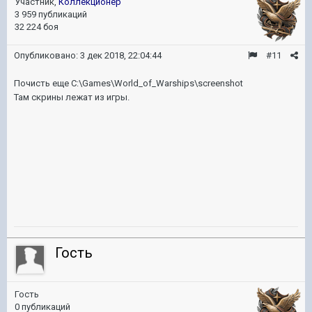
Участник,
Коллекционер
3 959 публикаций
32 224 боя
Опубликовано:
3 дек 2018, 22:04:44
#11
Почисть еще C:\Games\World_of_Warships\screenshot
Там скрины лежат из игры.
Гость
Гость
0 публикаций