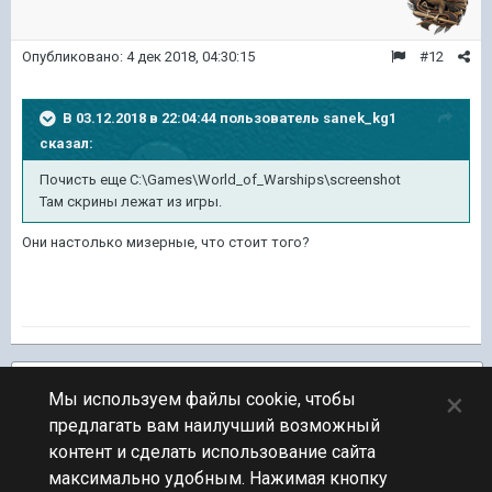
Опубликовано:
4 дек 2018, 04:30:15
#12
В 03.12.2018 в 22:04:44 пользователь
sanek_kg1
сказал:
Почисть еще C:\Games\World_of_Warships\screenshot
Там скрины лежат из игры.
Они настолько мизерные, что стоит того?
Подписчики
1
×
Мы используем файлы cookie, чтобы
предлагать вам наилучший возможный
ПЕРЕЙТИ К СПИСКУ ТЕМ
контент и сделать использование сайта
Обсуждение Мира Кораблей
максимально удобным. Нажимая кнопку