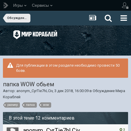
Игры
Сервисы
Обсуждение Мира Кораблей
Для публикации в этом разделе необходимо провести 50
боёв.
папка WOW обьем
Автор:
anonym_CyrTie7hLCiv
,
3 дек 2018, 16:00:09
в
Обсуждение Мира
Кораблей
размер
папка
wow
В этой теме 12 комментариев
anonym_CyrTie7hLCiv
3