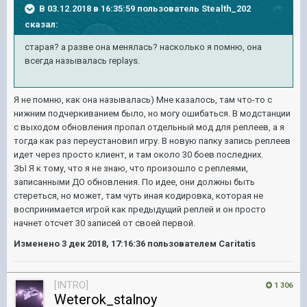
В 03.12.2018 в 16:35:59 пользователь
Stealth_202
сказал:
старая? а разве она менялась? насколько я помню, она
всегда называлась replays.
Я не помню, как она называлась) Мне казалось, там что-то с
нижним подчеркиванием было, но могу ошибаться. В модстанции
с выходом обновления пропал отдельный мод для реплеев, а я
тогда как раз переустановил игру. В новую папку запись реплеев
идет через просто клиент, и там около 30 боев последних.
ЗЫ Я к тому, что я не знаю, что произошло с реплеями,
записанными ДО обновления. По идее, они должны быть
стереться, но может, там чуть иная кодировка, которая не
воспринимается игрой как предыдущий реплей и он просто
начнет отсчет 30 записей от своей первой.
Изменено
3 дек 2018, 17:16:36
пользователем Caritatis
[INTRO]
1 306
Weterok_stalnoy