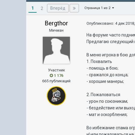
1
Вперёд
2
Страница 1 из 2
Bergthor
Опубликовано:
4 дек 2018,
Мичман
На форуме часто подни
Предлагаю следующий 
В меню игрока в бою до
1. Похвалить
- помощь в бою;
Участник
- сражался до конца;
1 176
665 публикаций
- хорошие манеры;
2. Пожаловаться
- урон по союзникам;
- бездействие или выход
- мат и оскорбления;
Во избежание спама ог
и\или пожаловаться на не