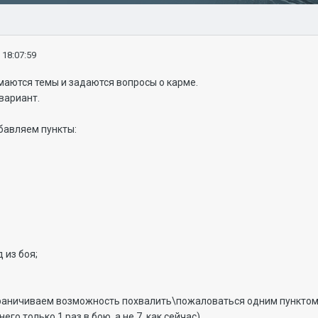
 18:07:59
маются темы и задаются вопросы о карме.
вариант.
бавляем пункты:
 из боя;
раничиваем возможность похвалить\пожаловаться одним пунктом д
го только 1 раз в бою, а не 7, как сейчас).