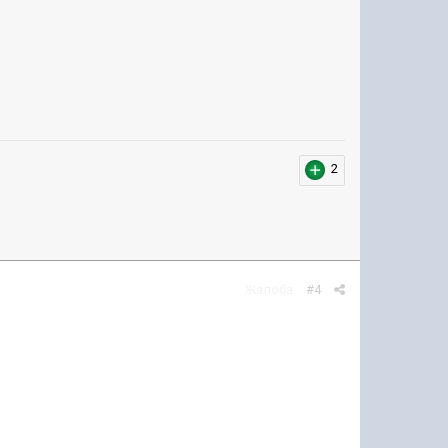
2
Жалоба
#4