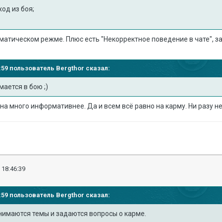
ход из боя;
оматическом режме. Плюс есть "Некорректное поведение в чате", за
07:59 пользователь
Bergthor
сказал:
мается в бою ;)
на много информативнее. Да и всем всё равно на карму. Ни разу не
 18:46:39
07:59 пользователь
Bergthor
сказал:
нимаются темы и задаются вопросы о карме.