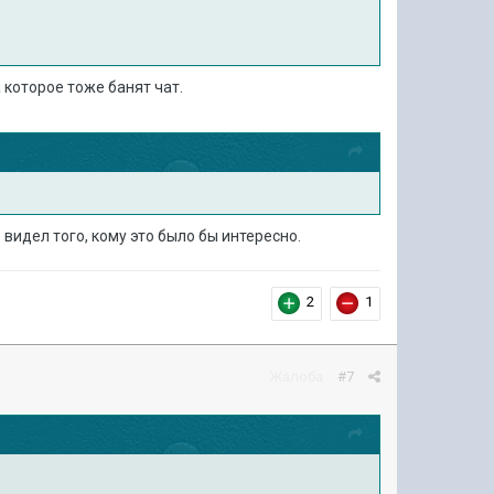
 которое тоже банят чат.
 видел того, кому это было бы интересно.
2
1
Жалоба
#7