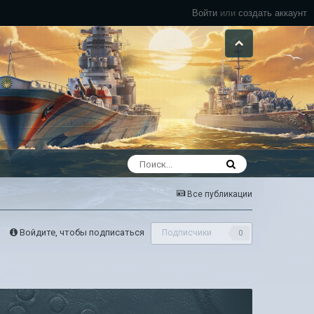
Войти
или
создать аккаунт
Все публикации
Войдите, чтобы подписаться
Подписчики
0