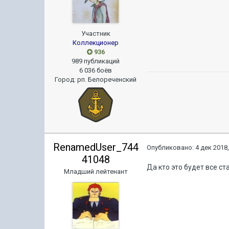
Участник
Коллекционер
936
989 публикаций
6 036 боёв
Город
:
рп. Белореченский
RenamedUser_744
Опубликовано:
4 дек 2018,
41048
Да кто это будет все с
Младший лейтенант