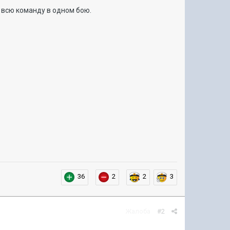
 всю команду в одном бою.
36
2
2
3
Жалоба
#2