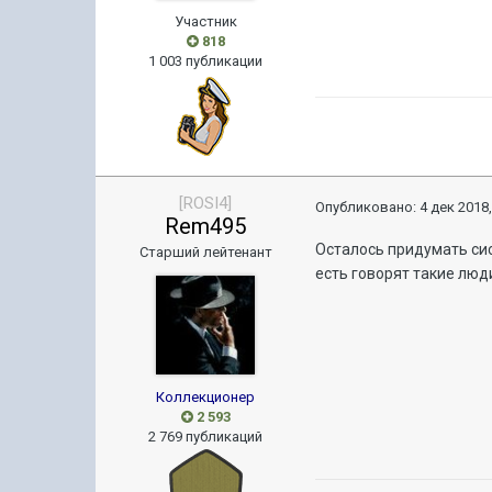
Участник
818
1 003 публикации
[ROSI4]
Опубликовано:
4 дек 2018,
Rem495
Осталось придумать сис
Старший лейтенант
есть говорят такие люди
Коллекционер
2 593
2 769 публикаций