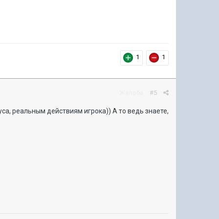
1
1
Жалоба
#5
а, реальным действиям игрока)) А то ведь знаете,