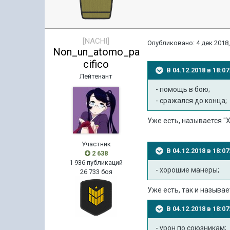
[NACHI]
Опубликовано:
4 дек 2018,
Non_un_atomo_pa
cifico
В 04.12.2018 в 18:
Лейтенант
- помощь в бою;
- сражался до конца;
Уже есть, называется "
Участник
В 04.12.2018 в 18:
2 638
1 936 публикаций
- хорошие манеры;
26 733 боя
Уже есть, так и называе
В 04.12.2018 в 18:
- урон по союзникам;