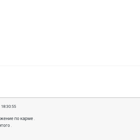
 18:30:55
жение по карме .
этого .