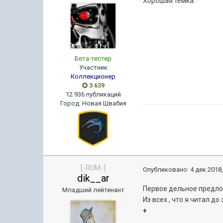
Хорошая темка.
Бета-тестер
Участник
Коллекционер
3 639
12 936 публикаций
Город
:
Новая Швабия
[-RUM-]
Опубликовано:
4 дек 2018,
dik__ar
Первое дельное предло
Младший лейтенант
Из всех , что я читал до 
+