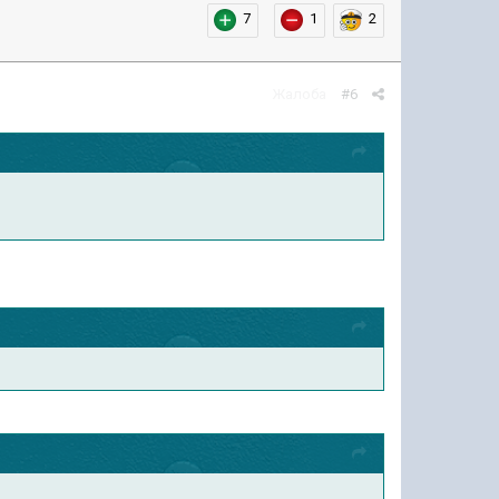
7
1
2
Жалоба
#6