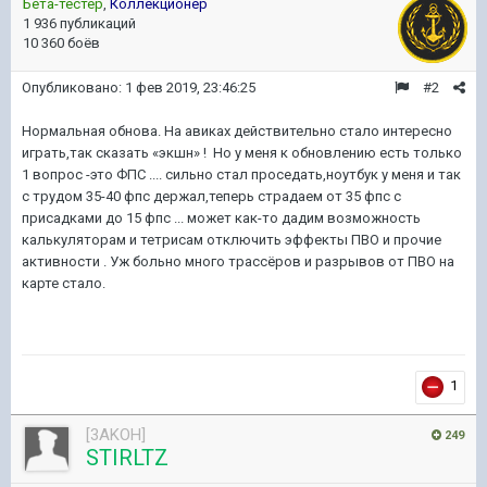
Бета-тестер
,
Коллекционер
1 936 публикаций
10 360 боёв
Опубликовано:
1 фев 2019, 23:46:25
#2
Нормальная обнова. На авиках действительно стало интересно
играть,так сказать «экшн» ! Но у меня к обновлению есть только
1 вопрос -это ФПС .... сильно стал проседать,ноутбук у меня и так
с трудом 35-40 фпс держал,теперь страдаем от 35 фпс с
присадками до 15 фпс ... может как-то дадим возможность
калькуляторам и тетрисам отключить эффекты ПВО и прочие
активности . Уж больно много трассёров и разрывов от ПВО на
карте стало.
1
[3AKOH]
249
STIRLTZ