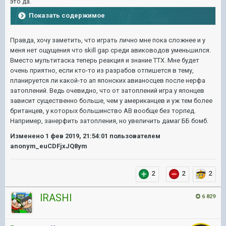
это да.
Показать содержимое
Правда, хочу заметить, что играть лично мне пока сложнее и у
меня нет ощущения что skill gap среди авиководов уменьшился.
Вместо мультитаска теперь реакция и знание ТТХ. Мне будет
очень приятно, если кто-то из разрабов отпишется в тему,
планируется ли какой-то ап японских авианосцев после нерфа
затоплений. Ведь очевидно, что от затоплений игра у японцев
зависит существенно больше, чем у американцев и уж тем более
британцев, у которых большинство АВ вообще без торпед.
Например, занерфить затопления, но увеличить дамаг ББ бомб.
Изменено
1 фев 2019, 21:54:01
пользователем
anonym_euCDFjxJQ8ym
2
2
2
lRASHl
6 829