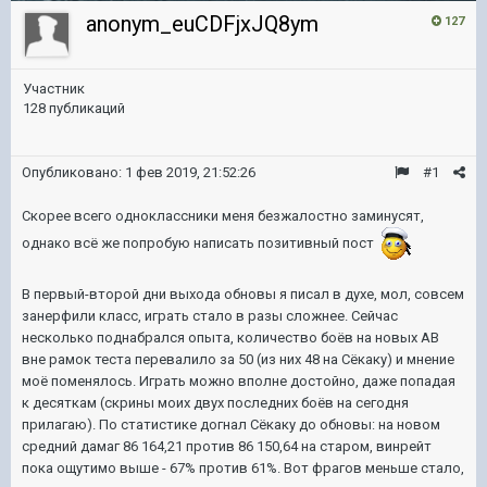
anonym_euCDFjxJQ8ym
127
Участник
128 публикаций
Опубликовано:
1 фев 2019, 21:52:26
#1
Скорее всего одноклассники меня безжалостно заминусят,
однако всё же попробую написать позитивный пост
В первый-второй дни выхода обновы я писал в духе, мол, совсем
занерфили класс, играть стало в разы сложнее. Сейчас
несколько поднабрался опыта, количество боёв на новых АВ
вне рамок теста перевалило за 50 (из них 48 на Сёкаку) и мнение
моё поменялось. Играть можно вполне достойно, даже попадая
к десяткам (скрины моих двух последних боёв на сегодня
прилагаю). По статистике догнал Сёкаку до обновы: на новом
средний дамаг 86 164,21 против 86 150,64 на старом, винрейт
пока ощутимо выше - 67% против 61%. Вот фрагов меньше стало,