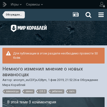
Игры
Сервисы
Обсуждение Мира Кораблей
Для публикации в этом разделе необходимо провести 50
боёв.
Немного изменил мнение о новых
авианосцах
Автор:
anonym_euCDFjxJQ8ym
,
1 фев 2019, 21:52:26
в
Обсуждение
Мира Кораблей
авианосцы
авики
0.8.0
ребаланс
патч
В этой теме 3 комментария