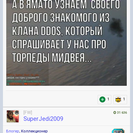
1
1
[FW]
31 636
SuperJedi2009
Блогер
,
Коллекционер