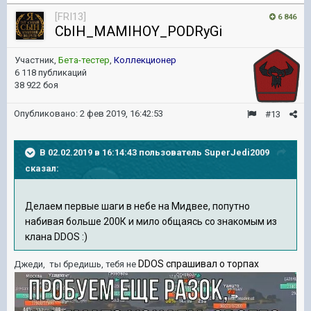
[FRI13]
6 846
CbIH_MAMIHOY_PODRyGi
Участник,
Бета-тестер
,
Коллекционер
6 118 публикаций
38 922 боя
Опубликовано:
2 фев 2019, 16:42:53
#13
В 02.02.2019 в 16:14:43 пользователь
SuperJedi2009
сказал:
Делаем первые шаги в небе на Мидвее, попутно
набивая больше 200К и мило общаясь со знакомым из
клана DDOS :)
DDOS спрашивал о торпах
Джеди, ты бредишь, тебя не