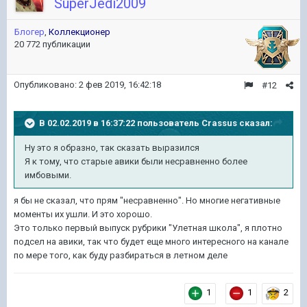
SuperJedi2009
Блогер
,
Коллекционер
20 772 публикации
Опубликовано:
2 фев 2019, 16:42:18
#12
В 02.02.2019 в 16:37:22 пользователь
Crassus
сказал:
Ну это я образно, так сказать выразился
Я к тому, что старые авики были несравненно более
имбовыми.
я бы не сказал, что прям "несравненно". Но многие негативные
моменты их ушли. И это хорошо.
Это только первый выпуск рубрики "Улетная школа", я плотно
подсел на авики, так что будет еще много интересного на канале
по мере того, как буду разбираться в летном деле
1
1
2