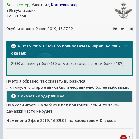
Бета-тестер
, Участник,
Коллекционер
396 публикаций
12 171 бой
Опубликовано:
2 фев 2019, 16:37:22
#9
В 02.02.2019 в 16:31:52 пользователь
SuperJedi2009
сказал:
200К за 5 минут боя?) Сколько же тогда за весь бой? 210?)
Ну это я образно, так сказать выразился
Я к тому, что старые авики были несравненно более имбовыми.
Показать содержимое
Ну а если играть на победу и пол боя гонять эсмы, то такой
дамажки часто не будет.
Изменено
2 фев 2019, 16:39:06
пользователем Crassus
1