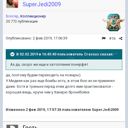
SuperJedi2009
Блогер
,
Коллекционер
20 772 публикации
Опубликовано:
2 фев 2019, 17:06:39
#16
В 02.02.2019 в 16:45:40 пользователь
Crassus
сказал:
Ах да, скоро же еще и затопления понерфят.
да, поэтому будем переходить на пожары)
У Мидвея как раз еще бомбы есть, в этом бою их не применял
даже. Хотя в треньке перед этим долго ими практиковался -
хорошая вещь, круче чем у Хакирю бронебойки
Изменено
2 фев 2019, 17:07:26
пользователем SuperJedi2009
Гость