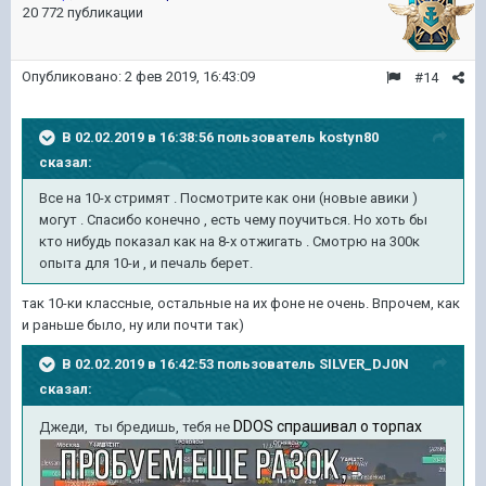
20 772 публикации
Опубликовано:
2 фев 2019, 16:43:09
#14
В 02.02.2019 в 16:38:56 пользователь
kostyn80
сказал:
Все на 10-х стримят . Посмотрите как они (новые авики )
могут . Спасибо конечно , есть чему поучиться. Но хоть бы
кто нибудь показал как на 8-х отжигать . Смотрю на 300к
опыта для 10-и , и печаль берет.
так 10-ки классные, остальные на их фоне не очень. Впрочем, как
и раньше было, ну или почти так)
В 02.02.2019 в 16:42:53 пользователь
SILVER_DJ0N
сказал:
DDOS спрашивал о торпах
Джеди, ты бредишь, тебя не