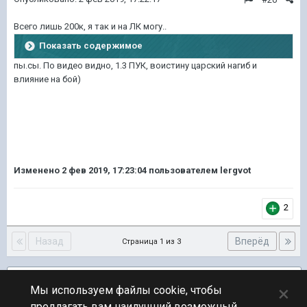
Всего лишь 200к, я так и на ЛК могу..
Показать содержимое
пы.сы. По видео видно, 1.3 ПУК, воистину царский нагиб и
влияние на бой)
Изменено
2 фев 2019, 17:23:04
пользователем lergvot
2
Назад
Вперёд
Страница 1 из 3
Подписчики
2
×
Мы используем файлы cookie, чтобы
предлагать вам наилучший возможный