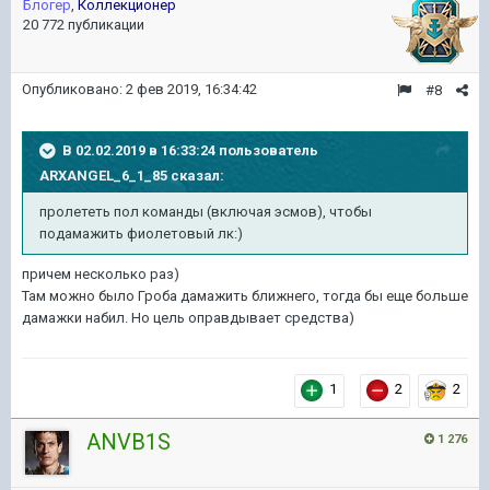
Блогер
,
Коллекционер
20 772 публикации
Опубликовано:
2 фев 2019, 16:34:42
#8
В 02.02.2019 в 16:33:24 пользователь
ARXANGEL_6_1_85
сказал:
пролететь пол команды (включая эсмов), чтобы
подамажить фиолетовый лк:)
причем несколько раз)
Там можно было Гроба дамажить ближнего, тогда бы еще больше
дамажки набил. Но цель оправдывает средства)
1
2
2
ANVB1S
1 276