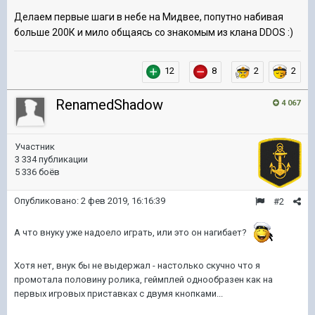
Делаем первые шаги в небе на Мидвее, попутно набивая
больше 200К и мило общаясь со знакомым из клана DDOS :)
12
8
2
2
RenamedShadow
4 067
Участник
3 334 публикации
5 336 боёв
Опубликовано:
2 фев 2019, 16:16:39
#2
А что внуку уже надоело играть, или это он нагибает?
Хотя нет, внук бы не выдержал - настолько скучно что я
промотала половину ролика, геймплей однообразен как на
первых игровых приставках с двумя кнопками...