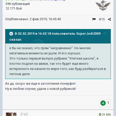
396 публикаций
12 171 бой
Опубликовано:
2 фев 2019, 16:45:40
#15
В 02.02.2019 в 16:42:18 пользователь
SuperJedi2009
сказал:
я бы не сказал, что прям "несравненно". Но многие
негативные моменты их ушли. И это хорошо.
Это только первый выпуск рубрики "Улетная школа", я
плотно подсел на авики, так что будет еще много
интересного на канале по мере того, как буду разбираться в
летном деле
Ах да, скоро же еще и затопления понерфят.
Ну в любом случае, удачи с новой рубрикой!
1
[FW]
31 636