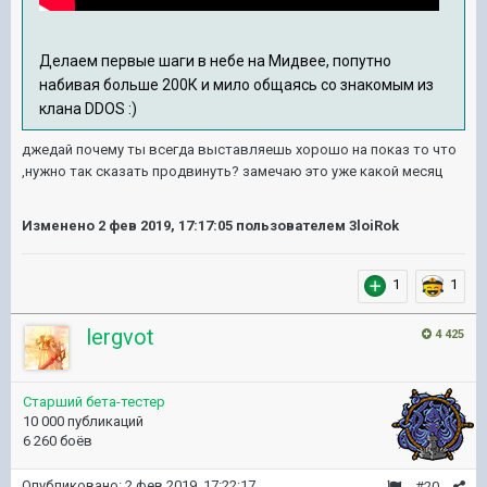
Делаем первые шаги в небе на Мидвее, попутно
набивая больше 200К и мило общаясь со знакомым из
клана DDOS :)
джедай почему ты всегда выставляешь хорошо на показ то что
,нужно так сказать продвинуть? замечаю это уже какой месяц
Изменено
2 фев 2019, 17:17:05
пользователем 3loiRok
1
1
lergvot
4 425
Старший бета-тестер
10 000 публикаций
6 260 боёв
Опубликовано:
2 фев 2019, 17:22:17
#20