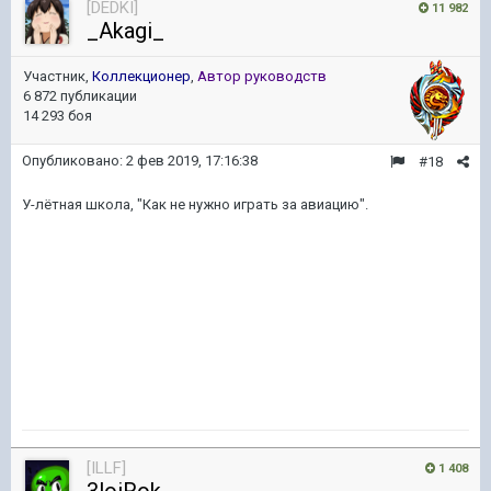
[DEDKI]
11 982
_Akagi_
Участник,
Коллекционер
,
Автор руководств
6 872 публикации
14 293 боя
Опубликовано:
2 фев 2019, 17:16:38
#18
У-лётная школа, "Как не нужно играть за авиацию".
[ILLF]
1 408