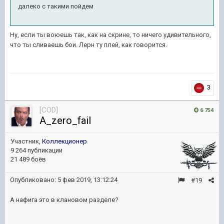
далеко с такими пойдем
Ну, если ты воюешь так, как на скрине, то ничего удивительного,
что ты сливаешь бои. Лерн ту плей, как говорится.
3
[COD]
6 754
A_zero_fail
Участник,
Коллекционер
9 264 публикации
21 489 боёв
Опубликовано:
5 фев 2019, 13:12:24
#19
А нафига это в клановом разделе?