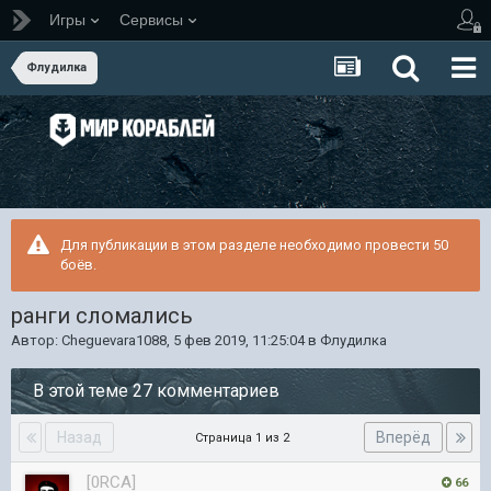
Игры
Сервисы
Флудилка
Для публикации в этом разделе необходимо провести 50
боёв.
ранги сломались
Автор:
Cheguevara1088
,
5 фев 2019, 11:25:04
в
Флудилка
В этой теме 27 комментариев
Назад
Вперёд
Страница 1 из 2
[0RCA]
66