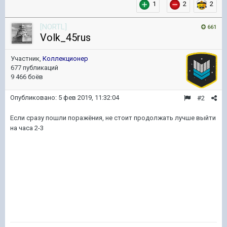
1
2
2
[NORTL]
661
Volk_45rus
Участник,
Коллекционер
677 публикаций
9 466 боёв
Опубликовано:
5 фев 2019, 11:32:04
#2
Если сразу пошли поражёния, не стоит продолжать лучше выйти
на часа 2-3