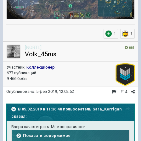
1
1
[NORTL]
661
Volk_45rus
Участник,
Коллекционер
677 публикаций
9 466 боёв
Опубликовано:
5 фев 2019, 12:02:52
#14
В 05.02.2019 в 11:36:48 пользователь
Sara_Kerrigan
сказал:
Вчера начал играть. Мне понравилось.
Показать содержимое