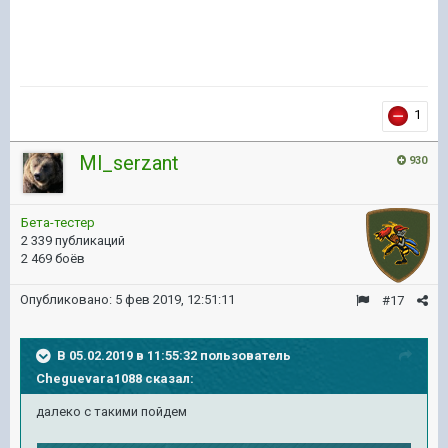
1
Ml_serzant
930
Бета-тестер
2 339 публикаций
2 469 боёв
Опубликовано:
5 фев 2019, 12:51:11
#17
В 05.02.2019 в 11:55:32 пользователь
Cheguevara1088
сказал:
далеко с такими пойдем