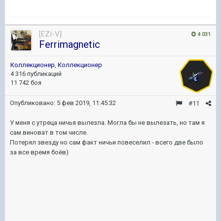
[EZI-V]
4 031
Ferrimagnetic
Коллекционер
,
Коллекционер
4 316 публикаций
11 742 боя
Опубликовано:
5 фев 2019, 11:45:32
#11
У меня с утреца ничья вылезла. Могла бы не вылезать, но там я
сам виноват в том числе.
Потерял звезду но сам факт ничьи повеселил - всего две было
за все время боёв)