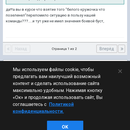
да!!!а вы в курсе что взятие того "белого кружочка что
позеленел"переломило ситуацию в пользу нашей
команды???.....и тут уже не имел значения боевой буст,
Назад
Вперёд
Страница 1 из 2
Подписчики
1
×
Мы используем файлы cookie, чтобы
предлагать вам наилучший возможный
ПЕРЕЙТИ К СПИСКУ ТЕМ
контент и сделать использование сайта
Флудилка
максимально удобным. Нажимая кнопку
«Ок» и продолжая использовать сайт, Вы
соглашаетесь с
Политикой
конфиденциальности.
Стиль
OK