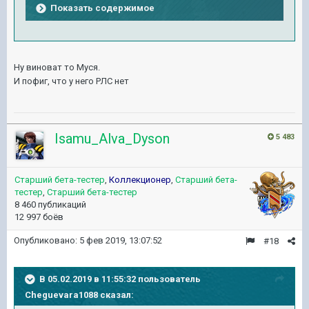
Показать содержимое
Ну виноват то Муся.
И пофиг, что у него РЛС нет
Isamu_Alva_Dyson
5 483
Старший бета-тестер
,
Коллекционер
,
Старший бета-
тестер
,
Старший бета-тестер
8 460 публикаций
12 997 боёв
Опубликовано:
5 фев 2019, 13:07:52
#18
В 05.02.2019 в 11:55:32 пользователь
Cheguevara1088
сказал: