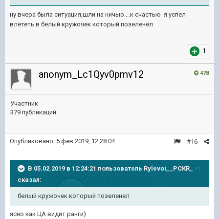
ну вчера была ситуация,шли на ничью....к счастью я успел
влететь в белый кружочек который позеленел
1
anonym_Lc1Qyv0pmv12
478
Участник
379 публикаций
Опубликовано:
5 фев 2019, 12:28:04
#16
В 05.02.2019 в 12:24:21 пользователь
Rylevoi__PCKR_
сказал:
белый кружочек который позеленел
ясно как ЦА видит ранги)