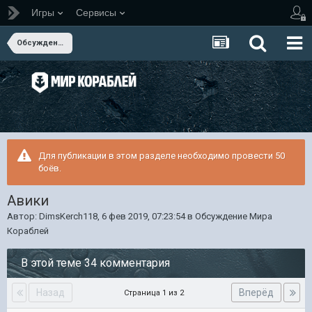
Игры
Сервисы
Обсуждение Мира Кораблей
Для публикации в этом разделе необходимо провести 50
боёв.
Авики
Автор:
DimsKerch118
,
6 фев 2019, 07:23:54
в
Обсуждение Мира
Кораблей
В этой теме 34 комментария
Назад
Вперёд
Страница 1 из 2