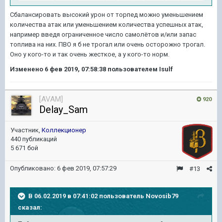
Сбалансировать высокий урон от торпед можно уменьшением
количества атак или уменьшением количества успешных атак,
например введя ограниченное число самолётов и/или запас
топлива на них. ПВО я б не трогал или очень осторожно трогал.
Оно у кого-то и так очень жесткое, а у кого-то норм.
Изменено
6 фев 2019, 07:58:38
пользователем Isulf
[AVAM]
920
Delay_Sam
Участник,
Коллекционер
440 публикаций
5 671 бой
Опубликовано:
6 фев 2019, 07:57:29
#13
В 06.02.2019 в 07:41:02 пользователь
Novosib79
сказал: