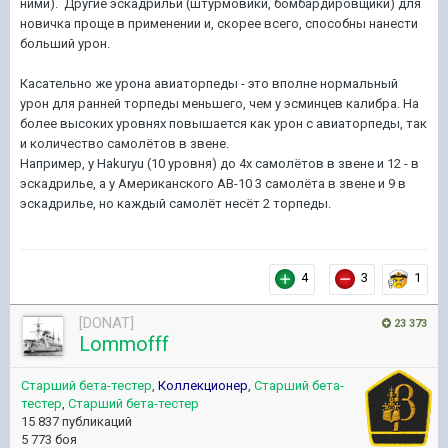
ними). Другие эскадрильи (штурмовики, бомбардировщики) для
новичка проще в применении и, скорее всего, способны нанести
больший урон.
Касательно же урона авиаторпеды - это вполне нормальный
урон для ранней торпеды меньшего, чем у эсминцев калибра. На
более высоких уровнях повышается как урон с авиаторпеды, так
и количество самолётов в звене.
Например, у Hakuryu (10 уровня) до 4х самолётов в звене и 12 - в
эскадрилье, а у Американского АВ-10 3 самолёта в звене и 9 в
эскадрилье, но каждый самолёт несёт 2 торпеды.
4
3
1
[DONAT]
23 373
Lommofff
Старший бета-тестер
,
Коллекционер
,
Старший бета-
тестер
,
Старший бета-тестер
15 837 публикаций
5 773 боя