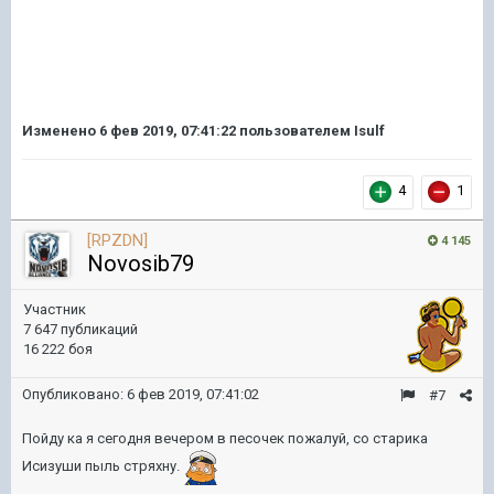
Изменено
6 фев 2019, 07:41:22
пользователем Isulf
4
1
[RPZDN]
4 145
Novosib79
Участник
7 647 публикаций
16 222 боя
Опубликовано:
6 фев 2019, 07:41:02
#7
Пойду ка я сегодня вечером в песочек пожалуй, со старика
Исизуши пыль стряхну.