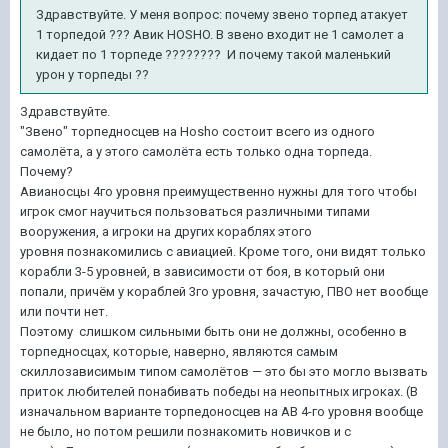
Здравствуйте. У меня вопрос: почему звено торпед атакует
1 торпедой ??? Авик HOSHO. В звено входит не 1 самолет а
кидает по 1 торпеде ???????? И почему такой маленький
урон у торпеды ??
Здравствуйте.
"Звено" торпедносцев на Hosho состоит всего из одного
самолёта, а у этого самолёта есть только одна торпеда.
Почему?
Авианосцы 4го уровня преимущественно нужны для того чтобы
игрок смог научиться пользоваться различными типами
вооружения, а игроки на других кораблях этого
уровня познакомились с авиацией. Кроме того, они видят только
корабли 3-5 уровней, в зависимости от боя, в который они
попали, причём у кораблей 3го уровня, зачастую, ПВО нет вообще
или почти нет.
Поэтому слишком сильными быть они не должны, особенно в
торпедносцах, которые, наверно, являются самым
скиллозависимым типом самолётов — это бы это могло вызвать
приток любителей понабивать победы на неопытных игроках. (В
изначальном варианте торпедоносцев на АВ 4-го уровня вообще
не было, но потом решили познакомить новичков и с