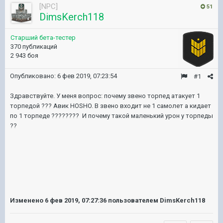
[NPC]
51
DimsKerch118
Старший бета-тестер
370 публикаций
2 943 боя
Опубликовано:
6 фев 2019, 07:23:54
#1
Здравствуйте. У меня вопрос: почему звено торпед атакует 1
торпедой ??? Авик HOSHO. В звено входит не 1 самолет а кидает
по 1 торпеде ???????? И почему такой маленький урон у торпеды
??
Изменено
6 фев 2019, 07:27:36
пользователем DimsKerch118