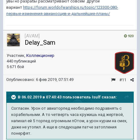
увы но разрабы рассматривают совсем другой
вариант
https://forum.worldofwarships.ru/topic/123300-080-
первые-изменения-авианосцев-и-дальнейшие-планы/
[AVAM]
920
Delay_Sam
Участник,
Коллекционер
440 публикаций
5 671 бой
Опубликовано:
6 фев 2019, 07:51:49
#11
В 06.02.2019 в 07:40:43 пользователь
Isulf
сказал:
Согласен. Урон от авиаторпед необходимо подравнять с
корабельными. А то четверть часа кружишь над жертвой,
напихал ей 5 торпед огромным пОтом, а урон курам на смех,
даже не утопил. А еще в следующем патче затопления
понерфят.