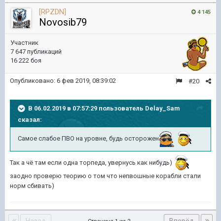
[RPZDN]
4 145
Novosib79
Участник
7 647 публикаций
16 222 боя
Опубликовано:
6 фев 2019, 08:39:02
#20
В 06.02.2019 в 07:57:29 пользователь
Delay_Sam
сказал:
Самое слабое ПВО на уровне, будь осторожен
Так а чё там если одна торпеда, увернусь как нибудь)
заодно проверю теорию о том что непвошные корабли стали
норм сбивать)