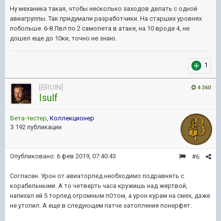
Ну механика такая, чтобы несколько заходов делать с одной
авиагруппы. Так придумали разработчики. На старших уровнях
побольше. 6-8 Лвл по 2 самолета в атаке, на 10 вроде 4, не
дошел еще до 10ки, точно не знаю.
1
[BRUIN]
4 360
Isulf
Бета-тестер
,
Коллекционер
3 192 публикации
Опубликовано:
6 фев 2019, 07:40:43
#6
Согласен. Урон от авиаторпед необходимо подравнять с
корабельными. А то четверть часа кружишь над жертвой,
напихал ей 5 торпед огромным пОтом, а урон курам на смех, даже
не утопил. А еще в следующем патче затопления понерфят.