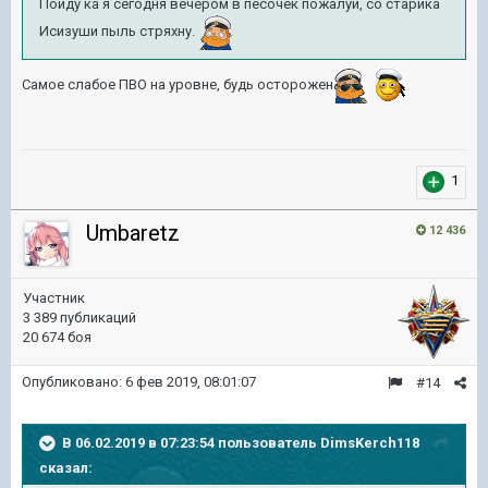
Пойду ка я сегодня вечером в песочек пожалуй, со старика
Исизуши пыль стряхну.
Самое слабое ПВО на уровне, будь осторожен
1
Umbaretz
12 436
Участник
3 389 публикаций
20 674 боя
Опубликовано:
6 фев 2019, 08:01:07
#14
В 06.02.2019 в 07:23:54 пользователь
DimsKerch118
сказал: