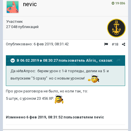
nevic
19 036
Участник
27 048 публикаций
Опубликовано:
6 фев 2019, 08:31:42
#18
В 06.02.2019 в 08:30:27 пользователь
Aliris_
сказал:
Да нИвАпрос: берем урон с 1-й торпеды, делим на 5 и
выпускаем "5 сразу" но с новым уроном!
Про урон разговора не было, но коли так, то:
5 штук, с уроном 23 456 ХР.
Изменено
6 фев 2019, 08:31:52
пользователем nevic