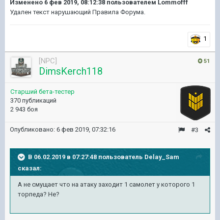
Изменено
6 фев 2019, 08:12:38
пользователем Lommofff
Удален текст нарушающий Правила Форума.
1
[NPC]
51
DimsKerch118
Старший бета-тестер
370 публикаций
2 943 боя
Опубликовано:
6 фев 2019, 07:32:16
#3
В 06.02.2019 в 07:27:48 пользователь
Delay_Sam
сказал:
А не смущает что на атаку заходит 1 самолет у которого 1
торпеда? Не?