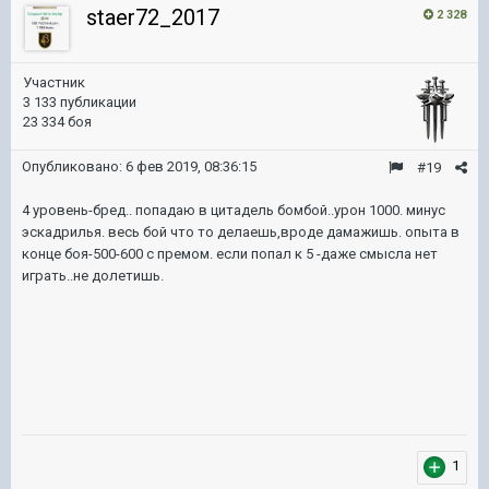
staer72_2017
2 328
Участник
3 133 публикации
23 334 боя
Опубликовано:
6 фев 2019, 08:36:15
#19
4 уровень-бред.. попадаю в цитадель бомбой..урон 1000. минус
эскадрилья. весь бой что то делаешь,вроде дамажишь. опыта в
конце боя-500-600 с премом. если попал к 5 -даже смысла нет
играть..не долетишь.
1