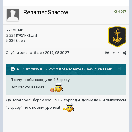
RenamedShadow
4 067
Участник
3 334 публикации
5 336 боёв
Опубликовано:
6 фев 2019, 08:30:27
#17
В 06.02.2019 в 08:25:12 пользователь
nevic
сказал:
Я хочу чтобы заходили 4-5 сразу.
Вот кто-то взвоет....
Да нИвАпрос: берем урон с 1-й торпеды, делим на 5 и выпускаем
"5 сразу" но с новым уроном!