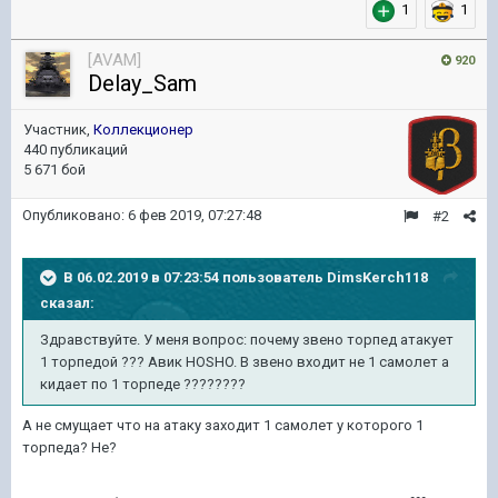
1
1
[AVAM]
920
Delay_Sam
Участник,
Коллекционер
440 публикаций
5 671 бой
Опубликовано:
6 фев 2019, 07:27:48
#2
В 06.02.2019 в 07:23:54 пользователь
DimsKerch118
сказал:
Здравствуйте. У меня вопрос: почему звено торпед атакует
1 торпедой ??? Авик HOSHO. В звено входит не 1 самолет а
кидает по 1 торпеде ????????
А не смущает что на атаку заходит 1 самолет у которого 1
торпеда? Не?