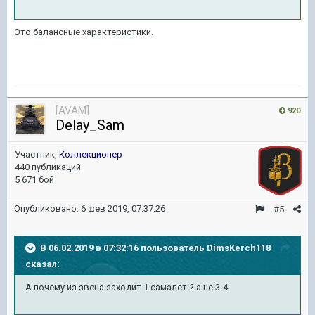
Это балансные характеристики.
[AVAM]
920
Delay_Sam
Участник,
Коллекционер
440 публикаций
5 671 бой
Опубликовано:
6 фев 2019, 07:37:26
#5
В 06.02.2019 в 07:32:16 пользователь
DimsKerch118
сказал:
А почему из звена заходит 1 самалет ? а не 3-4