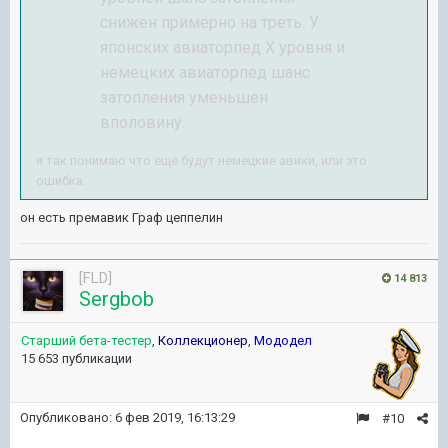
снижен примерно на треть. У
японских авиаторпед X уровня и
немецких авиаторпед шанс
затопления уменьшен
вполовину.
я так понимаю что ещё будут немецкие авики, или это
ошибка.
он есть премавик Граф цеппелин
[FLD]
14 813
Sergbob
Старший бета-тестер
,
Коллекционер
,
Мододел
15 653 публикации
Опубликовано:
6 фев 2019, 16:13:29
#10