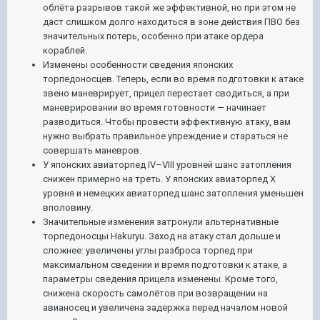
облёта разрывов такой же эффективной, но при этом не
даст слишком долго находиться в зоне действия ПВО без
значительных потерь, особенно при атаке ордера
кораблей.
Изменены особенности сведения японских
торпедоносцев. Теперь, если во время подготовки к атаке
звено маневрирует, прицел перестает сводиться, а при
маневрировании во время готовности — начинает
разводиться. Чтобы провести эффективную атаку, вам
нужно выбрать правильное упреждение и стараться не
совершать маневров.
У японских авиаторпед IV–VIII уровней шанс затопления
снижен примерно на треть. У японских авиаторпед X
уровня и немецких авиаторпед шанс затопления уменьшен
вполовину.
Значительные изменения затронули альтернативные
торпедоносцы Hakuryu. Заход на атаку стал дольше и
сложнее: увеличены углы разброса торпед при
максимальном сведении и время подготовки к атаке, а
параметры сведения прицела изменены. Кроме того,
снижена скорость самолётов при возвращении на
авианосец и увеличена задержка перед началом новой