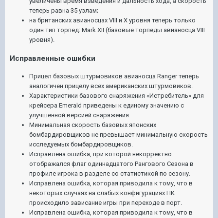
увеличены время взведения и дальность хода, а скорость
теперь равна 35 узлам;
на британских авианосцах VIII и X уровня теперь только
один тип торпед: Mark XII (базовые торпеды авианосца VIII
уровня).
Исправленные ошибки
Прицел базовых штурмовиков авианосца Ranger теперь
аналогичен прицелу всех американских штурмовиков.
Характеристики базового снаряжения «Истребитель» для
крейсера Emerald приведены к единому значению с
улучшенной версией снаряжения.
Минимальная скорость базовых японских
бомбардировщиков не превышает минимальную скорость
исследуемых бомбардировщиков.
Исправлена ошибка, при которой некорректно
отображался флаг одиннадцатого Рангового Сезона в
профиле игрока в разделе со статистикой по сезону.
Исправлена ошибка, которая приводила к тому, что в
некоторых случаях на слабых конфигурациях ПК
происходило зависание игры при переходе в порт.
Исправлена ошибка, которая приводила к тому, что в