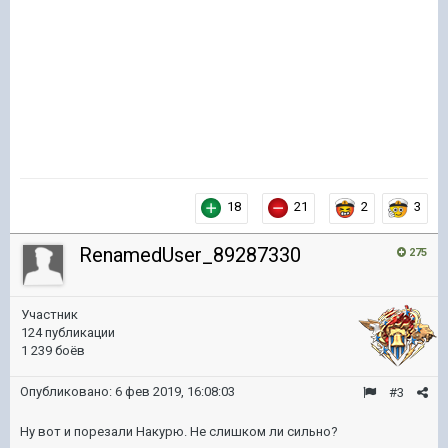
18
21
2
3
RenamedUser_89287330
275
Участник
124 публикации
1 239 боёв
Опубликовано:
6 фев 2019, 16:08:03
#3
Ну вот и порезали Накурю. Не слишком ли сильно?