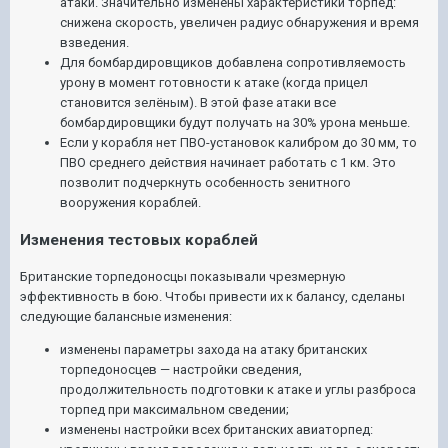
атаки. Значительно изменены характеристики торпед:
снижена скорость, увеличен радиус обнаружения и время
взведения.
Для бомбардировщиков добавлена сопротивляемость
урону в момент готовности к атаке (когда прицел
становится зелёным). В этой фазе атаки все
бомбардировщики будут получать на 30% урона меньше.
Если у корабля нет ПВО-установок калибром до 30 мм, то
ПВО среднего действия начинает работать с 1 км. Это
позволит подчеркнуть особенность зенитного
вооружения кораблей.
Изменения тестовых кораблей
Британские торпедоносцы показывали чрезмерную
эффективность в бою. Чтобы привести их к балансу, сделаны
следующие балансные изменения:
изменены параметры захода на атаку британских
торпедоносцев — настройки сведения,
продолжительность подготовки к атаке и углы разброса
торпед при максимальном сведении;
изменены настройки всех британских авиаторпед: