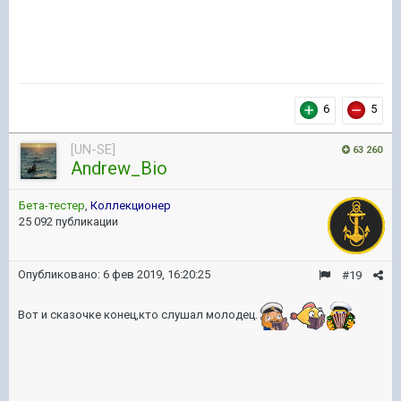
6
5
[UN-SE]
63 260
Andrew_Bio
Бета-тестер
,
Коллекционер
25 092 публикации
Опубликовано:
6 фев 2019, 16:20:25
#19
Вот и сказочке конец,кто слушал молодец.