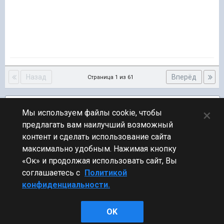
Назад
Вперёд
Страница 1 из 61
Подписчики
8
×
Мы используем файлы cookie, чтобы
предлагать вам наилучший возможный
ПЕРЕЙТИ К СПИСКУ ТЕМ
контент и сделать использование сайта
Новости
максимально удобным. Нажимая кнопку
«Ок» и продолжая использовать сайт, Вы
соглашаетесь с
Политикой
конфиденциальности.
Стиль
OK
Powered by Invision Community