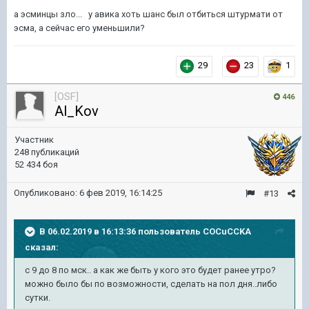
а эсминцы зло... у авика хоть шанс был отбиться штурмати от
эсма, а сейчас его уменьшили?
29
23
1
[OSF]
446
Al_Kov
Участник
248 публикаций
52 434 боя
Опубликовано:
6 фев 2019, 16:14:25
#13
В 06.02.2019 в 16:13:36 пользователь
COCuCCKA
сказал:
с 9 до 8 по мск.. а как же быть у кого это будет ранее утро?
можно было бы по возможности, сделать на пол дня..либо
сутки.