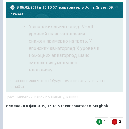
В 06.02.2019 в 16:10:57 пользователь
John_Silver_59_
сказал:
У японских авиаторпед IV–VIII
уровней шанс затопления
снижен примерно на треть. У
японских авиаторпед X уровня и
немецких авиаторпед шанс
затопления уменьшен
вполовину.
я так понимаю что ещё будут немецкие авики, или это
ошибка.
Граф Цеппелин, какой по вашему, нации?
Изменено
6 фев 2019, 16:13:50
пользователем Sergbob
1
2