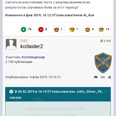
считаться участниками теста с аннулированием всех
результатов случайных боёв за этот период?
Изменено
6 фев 2019, 16:12:37
пользователем Al_Kov
76
8
1
1
4
14
[HB]
2 472
kollaider2
Участник,
Коллекционер
2 743 публикации
Опубликовано:
6 фев 2019, 16:12:21
#9
В 06.02.2019 в 16:10:57 пользователь
John_Silver_59_
сказал:
У японских авиаторпед IV–VIII
уровней шанс затопления