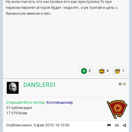
Ну если считать что настройка-это как пристрелка.То при
первом-перелет,второй будет -недолет, а уж третий в цель с
баланссом авиков и пво.
2
4
1
DANSLER51
22
Старший бета-тестер
,
Коллекционер
51 публикация
17 579 боёв
Опубликовано:
6 фев 2019, 16:10:36
#6