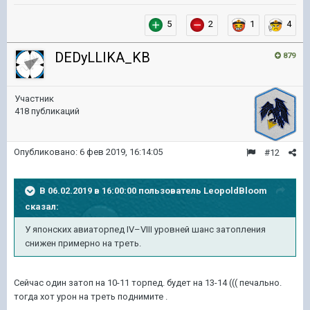
5
2
1
4
DEDyLLIKA_KB
879
Участник
418 публикаций
Опубликовано:
6 фев 2019, 16:14:05
#12
В 06.02.2019 в 16:00:00 пользователь
LeopoldBloom
сказал:
У японских авиаторпед IV–VIII уровней шанс затопления
снижен примерно на треть.
Сейчас один затоп на 10-11 торпед. будет на 13-14 ((( печально.
тогда хот урон на треть поднимите .