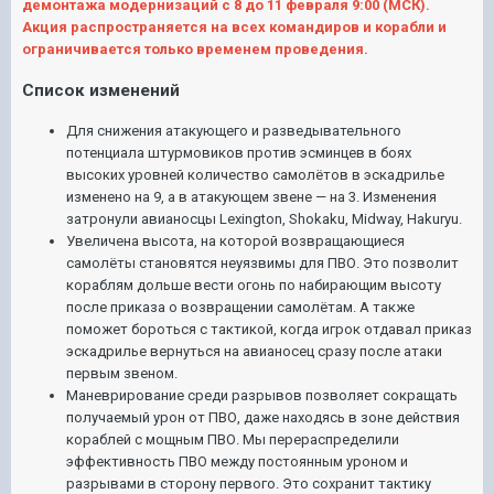
демонтажа модернизаций с 8 до 11 февраля 9:00 (МСК).
Акция распространяется на всех командиров и корабли и
ограничивается только временем проведения.
Список изменений
Для снижения атакующего и разведывательного
потенциала штурмовиков против эсминцев в боях
высоких уровней количество самолётов в эскадрилье
изменено на 9, а в атакующем звене — на 3. Изменения
затронули авианосцы Lexington, Shokaku, Midway, Hakuryu.
Увеличена высота, на которой возвращающиеся
самолёты становятся неуязвимы для ПВО. Это позволит
кораблям дольше вести огонь по набирающим высоту
после приказа о возвращении самолётам. А также
поможет бороться с тактикой, когда игрок отдавал приказ
эскадрилье вернуться на авианосец сразу после атаки
первым звеном.
Маневрирование среди разрывов позволяет сокращать
получаемый урон от ПВО, даже находясь в зоне действия
кораблей с мощным ПВО. Мы перераспределили
эффективность ПВО между постоянным уроном и
разрывами в сторону первого. Это сохранит тактику