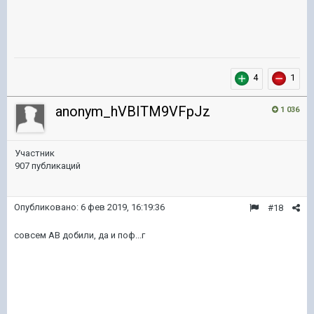
4
1
anonym_hVBITM9VFpJz
1 036
Участник
907 публикаций
Опубликовано:
6 фев 2019, 16:19:36
#18
совсем АВ добили, да и поф...г