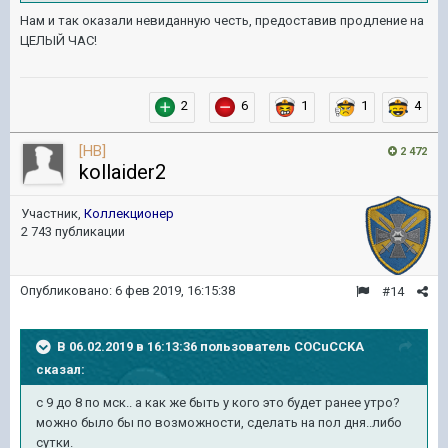
Нам и так оказали невиданную честь, предоставив продление на
ЦЕЛЫЙ ЧАС!
2
6
1
1
4
[HB]
2 472
kollaider2
Участник,
Коллекционер
2 743 публикации
Опубликовано:
6 фев 2019, 16:15:38
#14
В 06.02.2019 в 16:13:36 пользователь
COCuCCKA
сказал:
с 9 до 8 по мск.. а как же быть у кого это будет ранее утро?
можно было бы по возможности, сделать на пол дня..либо
сутки.