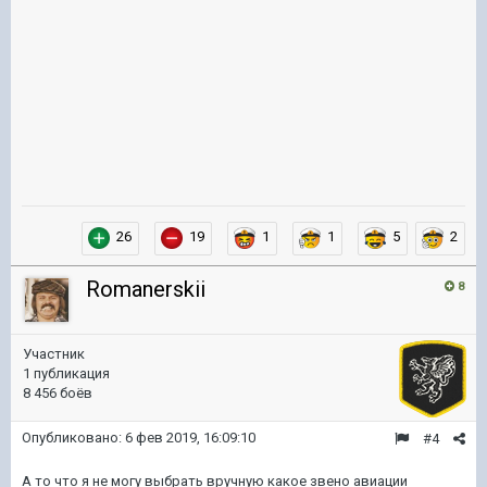
26
19
1
1
5
2
Romanerskii
8
Участник
1 публикация
8 456 боёв
Опубликовано:
6 фев 2019, 16:09:10
#4
А то что я не могу выбрать вручную какое звено авиации