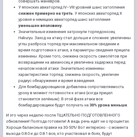
совершать маневров.
У японских авиаторпед IV–VIII уровней шанс затопления
снижен примерно на треть
. У японских авиаторпед X
уровня и немецких авиаторпед шанс затопления
уменьшен вполовину
.
Значительные изменения затронули торпедоносец
Hakuryu. Заход на атаку стал дольше и сложнее: увеличены
углы разброса торпед при максимальном сведении и
время подготовки к атаке, а параметры сведения прицела
изменены. Кроме того, снижена скорость самолётов при
возвращении на авианосец и увеличена задержка перед
началом новой атаки. Значительно изменены
характеристики торпед: снижена скорость, увеличен
радиус обнаружения и время взведения.
Для бомбардировщиков добавлена сопротивляемость
урону в момент готовности к атаке (когда прицел
становится зелёным). В этой фазе атаки все
бомбардировщики будут получать на
30% урона меньше
.
И это через неделю после ТЩАТЕЛЬНО ПОДГОТОВЛЕННОГО
обновления! Полгода готовили! А ведь речь идёт не о процентах.
Хороши балансные правки на 30-50%! Вот интересно - с момента
выхода 0.8.0 и до 0.8.1 все, кто участвовал в боях, будут