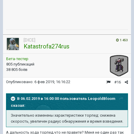
[DICE]
1 453
Katastrofa274rus
Бета-тестер
805 публикаций
38 805 боёв
Опубликовано:
6 фев 2019, 16:16:22
#16
В 06.02.2019 в 16:00:00 пользователь
LeopoldBloom
сказал:
Значительно изменены характеристики торпед: снижена
скорость, увеличен радиус обнаружения и время взведения
.
А дальность хода торпед,что не правите? Меня не один раз так