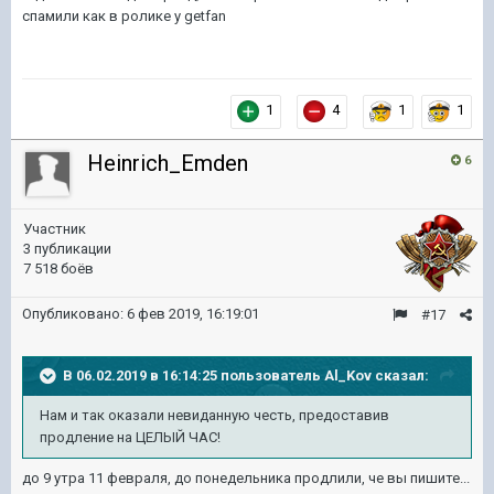
спамили как в ролике у getfan
1
4
1
1
Heinrich_Emden
6
Участник
3 публикации
7 518 боёв
Опубликовано:
6 фев 2019, 16:19:01
#17
В 06.02.2019 в 16:14:25 пользователь
Al_Kov
сказал:
Нам и так оказали невиданную честь, предоставив
продление на ЦЕЛЫЙ ЧАС!
до 9 утра 11 февраля, до понедельника продлили, че вы пишите...