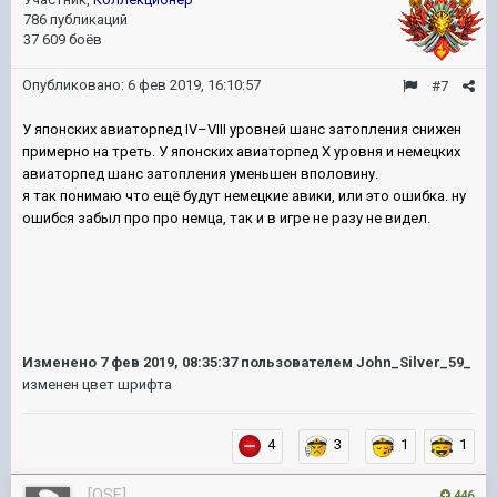
786 публикаций
37 609 боёв
Опубликовано:
6 фев 2019, 16:10:57
#7
У японских авиаторпед IV–VIII уровней шанс затопления снижен
примерно на треть. У японских авиаторпед X уровня и немецких
авиаторпед шанс затопления уменьшен вполовину.
я так понимаю что ещё будут немецкие авики, или это ошибка. ну
ошибся забыл про про немца, так и в игре не разу не видел.
Изменено
7 фев 2019, 08:35:37
пользователем John_Silver_59_
изменен цвет шрифта
4
3
1
1
[OSF]
446