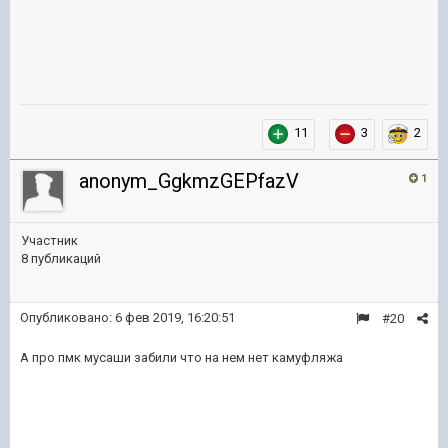
11
3
2
anonym_GgkmzGEPfazV
1
Участник
8 публикаций
Опубликовано:
6 фев 2019, 16:20:51
#20
А про пмк мусаши забили что на нем нет камуфляжа