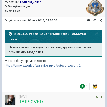
Участник,
Коллекционер
5 467 публикаций
59 841 бой
Опубликовано:
20 апр 2019, 05:26:06
#2
В 20.04.2019 в 05:22:25 пользователь
TAKSOVED
сказал:
Не могу перейти в Адмиралтейство, крутится шестерня
бесконечно. Модов нет.
Можно браузерную версию.
https://armory.worldofwarships.ru/ru/category/event_2
1
1
[IVV]
18
TAKSOVED