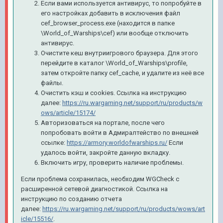
Если вами используется антивирус, то попробуйте в
его настройках добавить в исключения файл
cef_browser_process.exe (находится в папке
\World_of_Warships\cef) или вообще отключить
антивирус.
Очистите кеш внутриигрового браузера. Для этого
перейдите в каталог \World_of_Warships\profile,
затем откройте папку cef_cache, и удалите из неё все
файлы.
Очистить кэш и cookies. Ссылка на инструкцию
далее:
https://ru.wargaming.net/support/ru/products/w
ows/article/15174/
Авторизоваться на портале, после чего
попробовать войти в Адмиралтейство по внешней
ссылке:
https://armory.worldofwarships.ru/
Если
удалось войти, закройте данную вкладку.
Включить игру, проверить наличие проблемы.
Если проблема сохранилась, необходим WGCheck с
расширенной сетевой диагностикой. Ссылка на
инструкцию по созданию отчета
далее:
https://ru.wargaming.net/support/ru/products/wows/art
icle/15516/
.