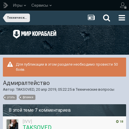
Игры
Сервисы
Технические вопросы
Для публикации в этом разделе необходимо провести 50
боёв.
Адмиралтейство
Автор:
TAKSOVED
,
20 апр 2019, 05:22:25
в
Технические вопросы
уголь
флажки
В этой теме 7 комментариев
[IVV]
18
TAKSOVED