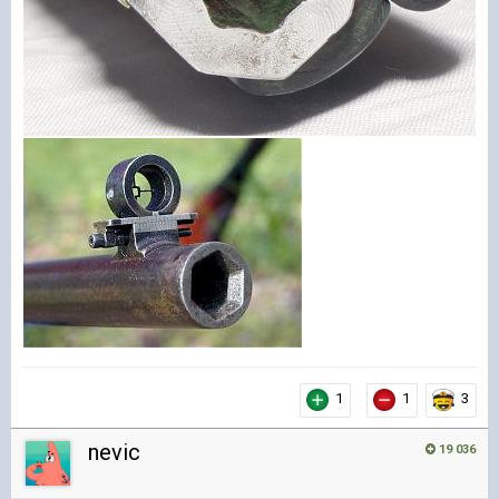
1
1
3
nevic
19 036