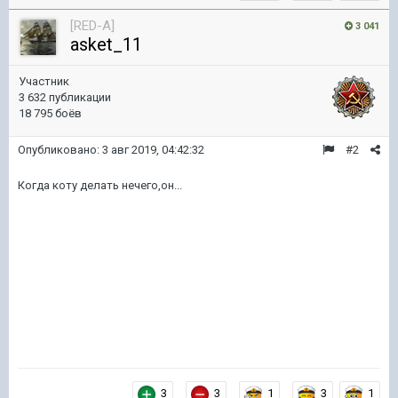
[RED-A]
3 041
asket_11
Участник
3 632 публикации
18 795 боёв
Опубликовано:
3 авг 2019, 04:42:32
#2
Когда коту делать нечего,он...
3
3
1
3
1