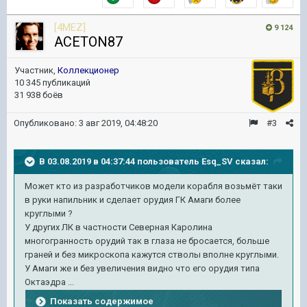
[4MEZ]
9 124
ACETON87
Участник,
Коллекционер
10 345 публикаций
31 938 боёв
Опубликовано:
3 авг 2019, 04:48:20
#3
В 03.08.2019 в 04:37:44 пользователь
Esq_SV
сказал:
Может кто из разработчиков модели корабля возьмёт таки
в руки напильник и сделает орудия ГК Амаги более
круглыми ?
У других ЛК в частности Северная Каролина
многогранность орудий так в глаза не бросается, больше
граней и без микроскопа кажутся стволы вполне круглыми.
У Амаги же и без увеличения видно что его орудия типа
Октаэдра ...
Показать содержимое