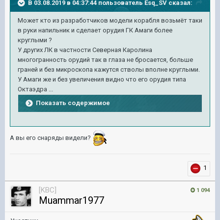
В 03.08.2019 в 04:37:44 пользователь
Esq_SV
сказал:
Может кто из разработчиков модели корабля возьмёт таки
в руки напильник и сделает орудия ГК Амаги более
круглыми ?
У других ЛК в частности Северная Каролина
многогранность орудий так в глаза не бросается, больше
граней и без микроскопа кажутся стволы вполне круглыми.
У Амаги же и без увеличения видно что его орудия типа
Октаэдра ...
Показать содержимое
А вы его снаряды видели?
1
[KBC]
1 094
Muammar1977