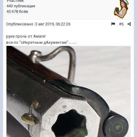
Участник
443 публикации
45 678 боёв
Опубликовано:
3 авг 2019, 06:22:26
#6
руки прочь от Амаги!
все по "сИкретным дАкументам".........