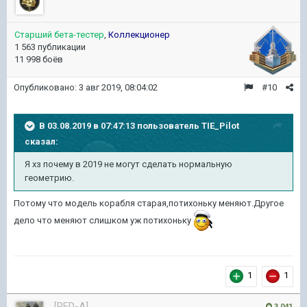
Старший бета-тестер
,
Коллекционер
1 563 публикации
11 998 боёв
Опубликовано:
3 авг 2019, 08:04:02
#10
В 03.08.2019 в 07:47:13 пользователь
TIE_Pilot
сказал:
Я хз почему в 2019 не могут сделать нормальную
геометрию.
Потому что модель корабля старая,потихоньку меняют.Другое
дело что меняют слишком уж потихоньку
1
1
[RED-A]
3 041