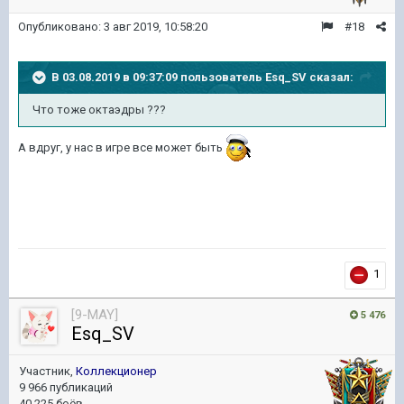
Опубликовано:
3 авг 2019, 10:58:20
#18
В 03.08.2019 в 09:37:09 пользователь
Esq_SV
сказал:
Что тоже октаэдры ???
А вдруг, у нас в игре все может быть
1
[9-MAY]
5 476
Esq_SV
Участник,
Коллекционер
9 966 публикаций
40 225 боёв