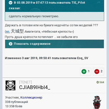
В 03.08.2019 в 07:47:13 пользователь
TIE_Pilot
сказал:
сделать нормальную геометрию.
Держать в голове или на бумаге недочёты сотен моделей ???
天城型
(
яп.
Амаги-гата
, «
Небесная крепость
»)
Пусть душа крепости потеплеет ... не забыли его
Показать содержимое
Изменено
3 авг 2019, 09:50:41
пользователем Esq_SV
1
2
[TENET]
564
CJIAB9IHbI4_
Участник,
Коллекционер
338 публикаций
13 358 боёв