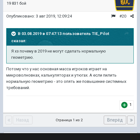
19 831 бой
Опубликовано:
3 авг 2019, 12:09:24
#20
В 03.08.2019 в 07:47:13 пользователь
TIE_Pilot
сказал:
Я хз почему в 2019 не могут сделать нормальную
геометрию.
Потому что у нас основная масса игроков играет на
микроволновках, калькуляторах и утюгах. А если пилить
нормальную геометрию - это опять же повышение системных
требований.
1
Назад
Вперёд
Страница 1 из 2
Подписчики
0