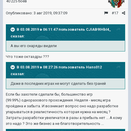
40 225 боёв
Опубликовано:
3 авг 2019, 09:37:09
#17
В 03.08.2019 в 06:11:47 пользователь
CJIAB9IHbI4_
сказал:
А вы его снаряды видели
Что тоже октаэдры ???
В 03.08.2019 в 08:27:26 пользователь
Hans012
сказал:
Даже в последних играх не могут сделать без граней
Если бы захотели сделали бы, большинство игр
(99.99%) одноразового прохождения. Неделя - месяц игра
пройдена и забыта. И возникает вопрос оно надо разработке
упарываться в реалистичность которая нужна на месяц ?
Затраты разработки увеличатся в разы а прибыль нет ... А кому
это надо ? Это же бизнес а не благотворительность ...