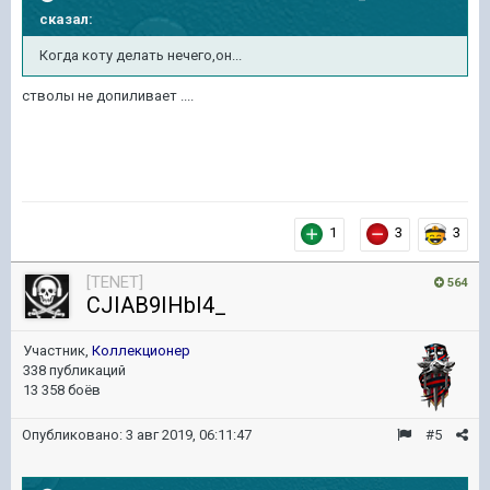
сказал:
Когда коту делать нечего,он...
стволы не допиливает ....
1
3
3
[TENET]
564
CJIAB9IHbI4_
Участник,
Коллекционер
338 публикаций
13 358 боёв
Опубликовано:
3 авг 2019, 06:11:47
#5