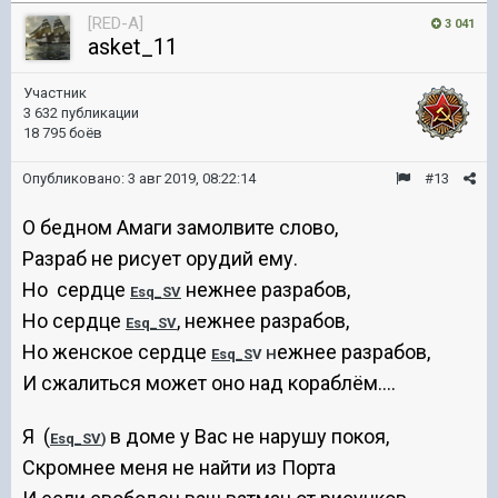
[RED-A]
3 041
asket_11
Участник
3 632 публикации
18 795 боёв
Опубликовано:
3 авг 2019, 08:22:14
#13
О бедном Амаги замолвите слово,
Разраб не рисует орудий ему.
Но сердце
нежнее разрабов,
Esq_SV
Но сердце
,
нежнее разрабов,
Esq_SV
Но женское сердце
ежнее разрабов,
Esq_S
V Н
И сжалиться может оно над кораблём....
Я (
в доме у Вас не нарушу покоя,
Esq_SV
)
Скромнее меня не найти из Порта