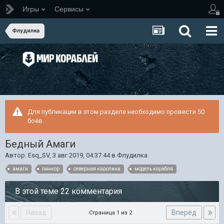
Игры
Сервисы
Флудилка
Для публикации в этом разделе необходимо провести 50
боёв.
Бедный Амаги
Автор:
Esq_SV
,
3 авг 2019, 04:37:44
в
Флудилка
амаги
линкор
северная каролина
модель корабля
В этой теме 22 комментария
Назад
Вперёд
Страница 1 из 2