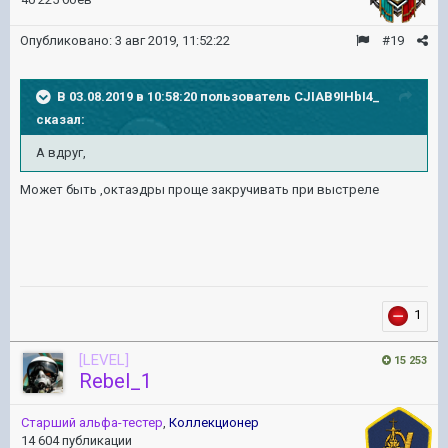
Опубликовано:
3 авг 2019, 11:52:22
#19
В 03.08.2019 в 10:58:20 пользователь
CJIAB9IHbI4_
сказал:
А вдруг,
Может быть ,октаэдры проще закручивать при выстреле
1
[LEVEL]
15 253
Rebel_1
Старший альфа-тестер
,
Коллекционер
14 604 публикации