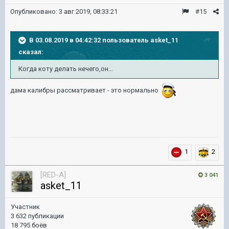
Опубликовано:
3 авг 2019, 08:33:21
#15
В 03.08.2019 в 04:42:32 пользователь
asket_11
сказал:
Когда коту делать нечего,он...
дама калибры рассматривает - это нормально
1
2
[RED-A]
3 041
asket_11
Участник
3 632 публикации
18 795 боёв