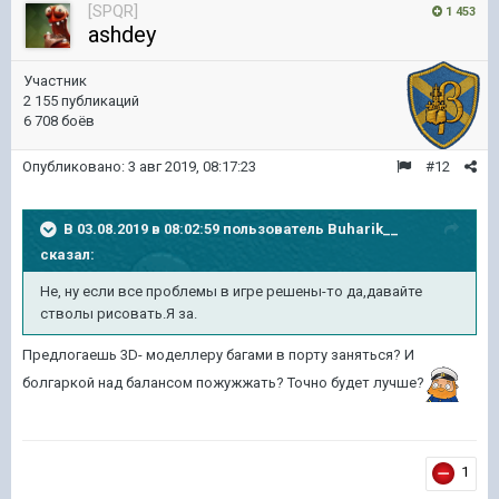
[SPQR]
1 453
ashdey
Участник
2 155 публикаций
6 708 боёв
Опубликовано:
3 авг 2019, 08:17:23
#12
В 03.08.2019 в 08:02:59 пользователь
Buharik__
сказал:
Не, ну если все проблемы в игре решены-то да,давайте
стволы рисовать.Я за.
Предлогаешь 3D- моделлеру багами в порту заняться? И
болгаркой над балансом пожужжать? Точно будет лучше?
1