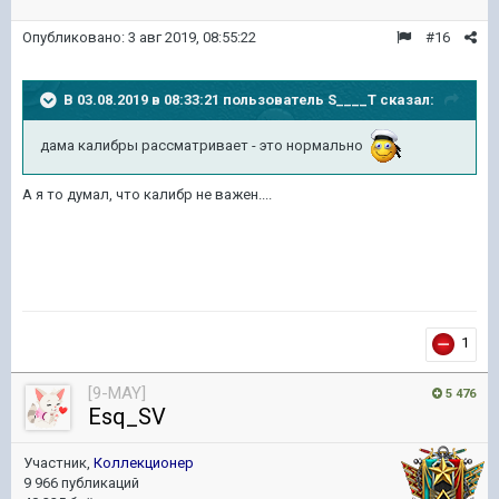
Опубликовано:
3 авг 2019, 08:55:22
#16
В 03.08.2019 в 08:33:21 пользователь
S____T
сказал:
дама калибры рассматривает - это нормально
А я то думал, что калибр не важен....
1
[9-MAY]
5 476
Esq_SV
Участник,
Коллекционер
9 966 публикаций