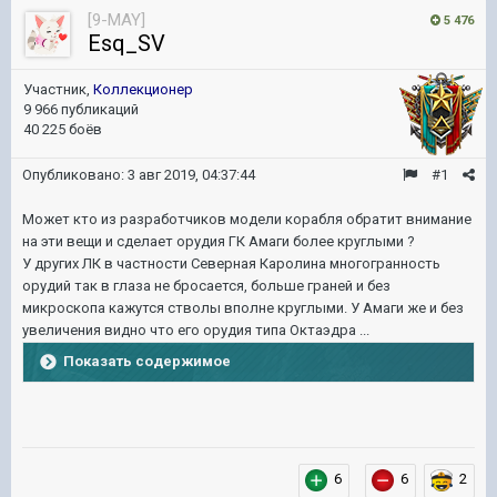
[9-MAY]
5 476
Esq_SV
Участник,
Коллекционер
9 966 публикаций
40 225 боёв
Опубликовано:
3 авг 2019, 04:37:44
#1
Может кто из разработчиков модели корабля обратит внимание
на эти вещи и сделает орудия ГК Амаги более круглыми ?
У других ЛК в частности Северная Каролина многогранность
орудий так в глаза не бросается, больше граней и без
микроскопа кажутся стволы вполне круглыми. У Амаги же и без
увеличения видно что его орудия типа Октаэдра ...
Показать содержимое
6
6
2