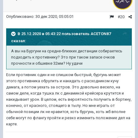
Опубликовано:
30 дек 2020, 05:05:01
#20
В 25.12.2020 в 05:43:22 пользователь
ACETON87
сказал:
А вы на Бургуни на средне-блихких дистанции собираетесь
подходить к противнику? Это при таком запасе очков
прочности и обшивке 32мм? Ну удачи
Если противник один и не слишком быстрый, бургунь может
этого противника обрулить и накидать с расходником кучу
дамага, а потом уехать за остров. Это довольно весело, на
самом деле, когда тушка лк с динамикой крейсера крутится и
накидывает урон. В целом, есть вероятность получить в бортину,
конечно, от красного, стоящего в тылу. Но мне играть от
обычной позиции лк не нравится, хоть бургунь, хоть жб вполне
себе могут по флангу пройти и резко изменить положение дел на
карте.