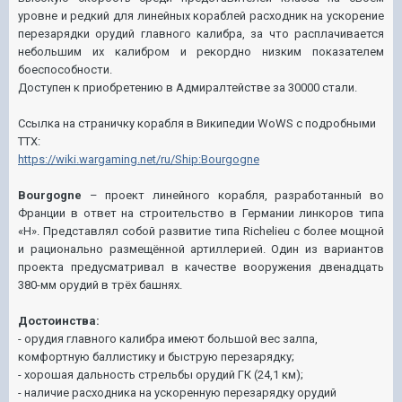
уровне и редкий для линейных кораблей расходник на ускорение
перезарядки орудий главного калибра, за что расплачивается
небольшим их калибром и рекордно низким показателем
боеспособности.
Доступен к приобретению в Адмиралтействе за 30000 стали.
Ссылка на страничку корабля в Википедии WoWS с подробными
ТТХ:
https://wiki.wargaming.net/ru/Ship:Bourgogne
Bourgogne
– проект линейного корабля, разработанный во
Франции в ответ на строительство в Германии линкоров типа
«H». Представлял собой развитие типа Richelieu с более мощной
и рационально размещённой артиллерией. Один из вариантов
проекта предусматривал в качестве вооружения двенадцать
380-мм орудий в трёх башнях.
Достоинства:
- орудия главного калибра имеют большой вес залпа,
комфортную баллистику и быструю перезарядку;
- хорошая дальность стрельбы орудий ГК (24,1 км);
- наличие расходника на ускоренную перезарядку орудий