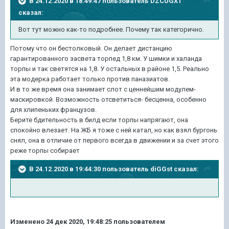
В 24.12.2020 в 18:49:47 пользователь
DZCUGX1
сказал:
Вот тут можно как-то подробнее. Почему так категорично.
Потому что он бестолковый. Он делает дистанцию
гарантированного засвета торпед 1,8 км. У шимки и халанда
торпы и так светятся на 1,8. У остальных в районе 1,5. Реально
эта модерка работает только против паназиатов.
И в то же время она занимает слот с ценнейшим модулем-
маскировкой. Возможность отсветиться- бесценна, особенно
для хлипеньких французов.
Берите бдительность в билд если торпы напрягают, она
спокойно влезает. На ЖБ я тоже с ней катал, но как взял бургонь
снял, она в отличие от первого всегда в движении и за счет этого
реже торпы собирает
В 24.12.2020 в 19:44:30 пользователь
diGGst
сказал:
Изменено
24 дек 2020, 19:48:25
пользователем