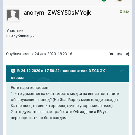
anonym_ZWSY5OsMYojk
642
Участник
319 публикаций
Опубликовано:
24 дек 2020, 18:23:16
#4
В 24.12.2020 в 17:50:22 пользователь
DZCUGX1
сказал:
Есть пара вопросов:
1. Что думается на счет вместо модки на инвиз поставить
обнаружение торпед? (На Жан Баре у меня вроде заходит.
Катаешься, видишь торпеды, лучше уворачиваешься)
2. что думается на счет работать ОФ издали а ББ уж
перезаряжать по бортоходам.