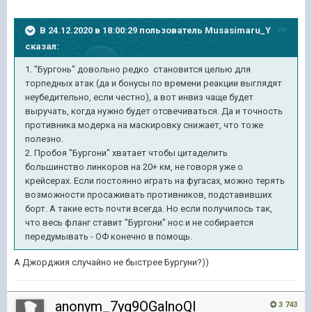
В 24.12.2020 в 18:00:29 пользователь
Musasimaru_Y
сказал:
1. "Бургонь" довольно редко становится целью для
торпедных атак (да и бонусы по времени реакции выглядят
неубедительно, если честно), а вот инвиз чаще будет
выручать, когда нужно будет отсвечиваться. Да и точность
противника модерка на маскировку снижает, что тоже
полезно.
2. Пробоя "Бургони" хватает чтобы цитаделить
большинство линкоров на 20+ км, не говоря уже о
крейсерах. Если постоянно играть на фугасах, можно терять
возможности просаживать противников, подставивших
борт. А такие есть почти всегда. Но если получилось так,
что весь фланг ставит "Бургони" нос и не собирается
передумывать - ОФ конечно в помощь.
А Джорджия случайно не быстрее Бургуни?))
anonym_7yg9OGalnoQI
3 743