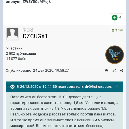
anonym_ZWSY5OsMYojk
4
[POR]
2 386
DZCUGX1
Участник
2 802 публикации
14 077 боёв
Опубликовано:
24 дек 2020, 19:58:27
#9
В 24.12.2020 в 19:44:30 пользователь
diGGst
сказал:
Потому что он бестолковый. Он делает дистанцию
гарантированного засвета торпед 1,8 км. У шимки и халанда
торпы и так светятся на 1,8. У остальных в районе 1,5.
Реально эта модерка работает только против паназиатов.
И в то же время она занимает слот с ценнейшим модулем-
маскировкой. Возможность отсветиться- бесценна,