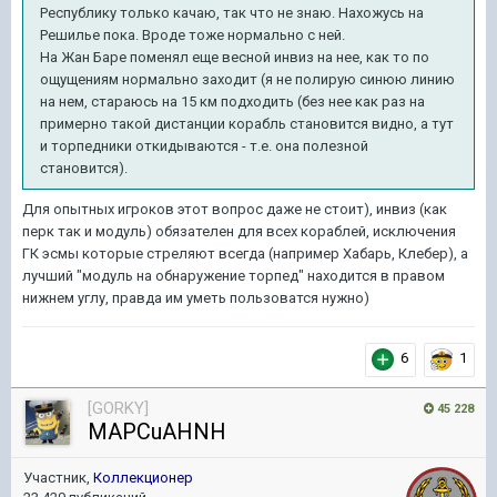
Республику только качаю, так что не знаю. Нахожусь на
Решилье пока.
Вроде тоже нормально с ней.
На Жан Баре поменял еще весной инвиз на нее, как то по
ощущениям нормально заходит (я не полирую синюю линию
на нем, стараюсь на 15 км подходить (без нее как раз на
примерно такой дистанции корабль становится видно, а тут
и торпедники откидываются - т.е. она полезной
становится).
Для опытных игроков этот вопрос даже не стоит), инвиз (как
перк так и модуль) обязателен для всех кораблей, исключения
ГК эсмы которые стреляют всегда (например Хабарь, Клебер), а
лучший "модуль на обнаружение торпед" находится в правом
нижнем углу, правда им уметь пользоватся нужно)
6
1
[GORKY]
45 228
MAPCuAHNH
Участник,
Коллекционер