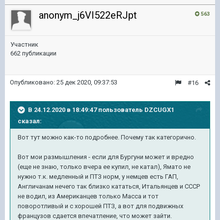
anonym_j6VI522eRJpt
563
Участник
662 публикации
Опубликовано:
25 дек 2020, 09:37:53
#16
В 24.12.2020 в 18:49:47 пользователь
DZCUGX1
сказал:
Вот тут можно как-то подробнее. Почему так категорично.
Вот мои размышления - если для Бургуни может и вредно
(еще не знаю, только вчера ее купил, не катал), Ямато не
нужно т.к. медленный и ПТЗ норм, у немцев есть ГАП,
Англичанам нечего так близко кататься, Итальянцев и СССР
не водил, из Американцев только Масса и тот
поворотливый и с хорошей ПТЗ, а вот для подвижных
французов сдается впечатление, что может зайти.