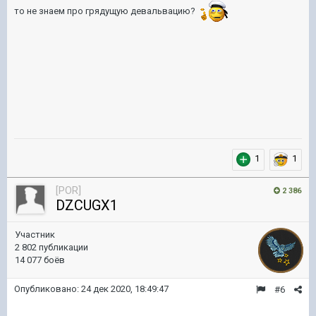
то не знаем про грядущую девальвацию?
1
1
[POR]
2 386
DZCUGX1
Участник
2 802 публикации
14 077 боёв
Опубликовано:
24 дек 2020, 18:49:47
#6