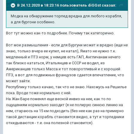
В 24.12.2020 в 18:23:16 пользователь
diGGst
сказал:
Модка на обнаружение торпед вредна для любого корабля,
а для бургони особенно.
Вот тут можно как-то подробнее. Почему так категорично.
Вот мои размышления - если для Бургуни может и вредно (еще не
знаю, только вчера ее купил, не катал), Ямато не нужно т.к.
медленный и ПТЗ норм, у немцев есть ГАП, Англичанам нечего
так близко кататься, Итальянцев и СССР не водил, из
Американцев только Масса и тот поворотливый и с хорошей
ПТЗ, а вот для подвижных французов сдается впечатление, что
может зайти.
Республику только качаю, так что не знаю. Нахожусь на Решилье
пока. Вроде тоже нормально с ней.
На Жан Баре поменял еще весной инвиз на нее, как то по
ощущениям нормально заходит (я не полирую синюю линию на
нем, стараюсь на 15 км подходить (без нее как раз на примерно
такой дистанции корабль становится видно, а тут и торпедники
откидываются - т.е. она полезной становится).