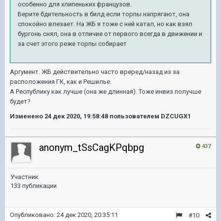
особенно для хлипеньких французов.
Берите бдительность в билд если торпы напрягают, она
спокойно влезает. На ЖБ я тоже с ней катал, но как взял
бургонь снял, она в отличие от первого всегда в движении и
за счет этого реже торпы собирает
Аргумент. ЖБ действительно часто вреред/назад из за
расположения ГК, как и Решилье.
А Республику как лучше (она же длинная). Тоже инвиз получше
будет?
Изменено
24 дек 2020, 19:58:48
пользователем DZCUGX1
anonym_tSsCagKPqbpg
437
Участник
133 публикации
Опубликовано:
24 дек 2020, 20:35:11
#10