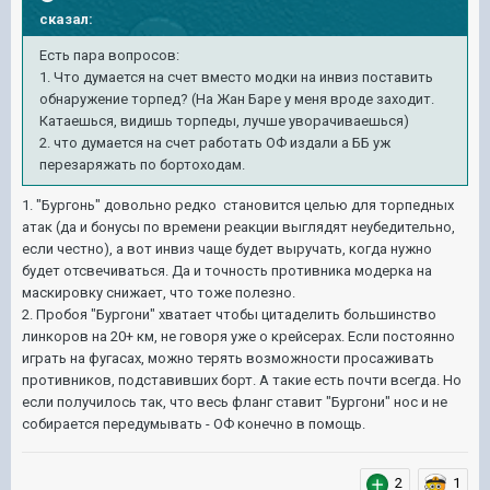
сказал:
Есть пара вопросов:
1. Что думается на счет вместо модки на инвиз поставить
обнаружение торпед? (На Жан Баре у меня вроде заходит.
Катаешься, видишь торпеды, лучше уворачиваешься)
2. что думается на счет работать ОФ издали а ББ уж
перезаряжать по бортоходам.
1. "Бургонь" довольно редко становится целью для торпедных
атак (да и бонусы по времени реакции выглядят неубедительно,
если честно), а вот инвиз чаще будет выручать, когда нужно
будет отсвечиваться. Да и точность противника модерка на
маскировку снижает, что тоже полезно.
2. Пробоя "Бургони" хватает чтобы цитаделить большинство
линкоров на 20+ км, не говоря уже о крейсерах. Если постоянно
играть на фугасах, можно терять возможности просаживать
противников, подставивших борт. А такие есть почти всегда. Но
если получилось так, что весь фланг ставит "Бургони" нос и не
собирается передумывать - ОФ конечно в помощь.
2
1