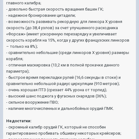
главного калибра;
- довольно быстрая скорость вращения башен ГК;
- надежное бронирование цитадели;
- возможность развивать рекордную для линкора Х уровня
скорость (до 38,4 узлов) за счет улучшенного расходника
«Форсаж» (имеет ускоренную перезарядку и увеличивает
скорость корабля на 15%, когда у других французских линкоров
– только на 8%);
- сравнительно небольшие (среди линкоров Х уровня) размеры
корабля;
- отличная маскировка (13,2 км в полной прокачке данного
параметра);
- быстрое время перекладки рулей (16,6 секунды в стоке) и
сравнительно небольшой радиус циркуляции (910 метров);
- очень хорошая ПТЗ (срезает 44% урона от торпед);
- высокий шанс поджога у фугасных снарядов (36%);
- сильное вооружение ПВО;
- наличие многочисленных и дальнобойных орудий ПМК.
Недостатки:
- скромный калибр орудий ГК, который не способен
гарантированно пробивать обшивку некоторых крейсеров;