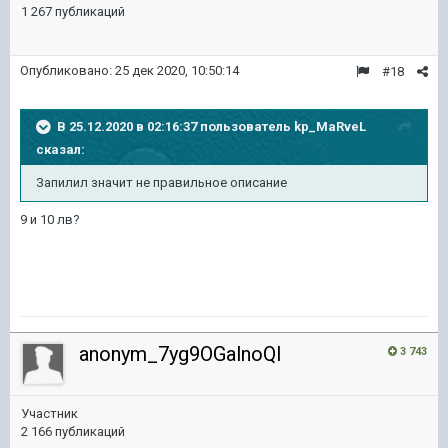
1 267 публикаций
Опубликовано:
25 дек 2020, 10:50:14
#18
В 25.12.2020 в 02:16:37 пользователь
kp_MaRveL
сказал:
Запилил значит не правильное описание
9 и 10 лв?
anonym_7yg9OGalnoQI
3 743
Участник
2 166 публикаций