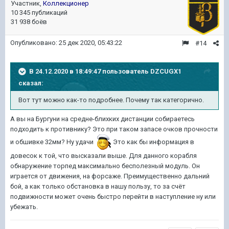
Участник,
Коллекционер
10 345 публикаций
31 938 боёв
Опубликовано:
25 дек 2020, 05:43:22
#14
В 24.12.2020 в 18:49:47 пользователь
DZCUGX1
сказал:
Вот тут можно как-то
подробнее.
Почему так категорично.
А вы на Бургуни на средне-блихких дистанции собираетесь
подходить к противнику? Это при таком запасе очков прочности
и обшивке 32мм? Ну удачи
Это как бы информация в
довесок к той, что высказали выше. Для данного корабля
обнаружение торпед максимально бесполезный модуль. Он
играется от движения, на форсаже. Преимущественно дальний
бой, а как только обстановка в нашу пользу, то за счёт
подвижности может очень быстро перейти в наступление ну или
убежать.