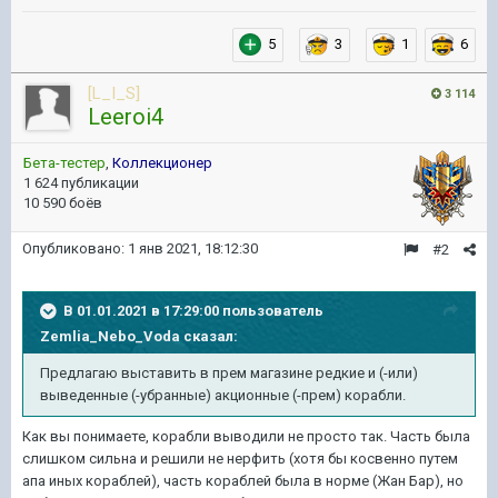
5
3
1
6
[L_I_S]
3 114
Leeroi4
Бета-тестер
,
Коллекционер
1 624 публикации
10 590 боёв
Опубликовано:
1 янв 2021, 18:12:30
#2
В 01.01.2021 в 17:29:00 пользователь
Zemlia_Nebo_Voda
сказал:
Предлагаю выставить в прем магазине редкие и (-или)
выведенные (-убранные) акционные (-прем) корабли.
Как вы понимаете, корабли выводили не просто так. Часть была
слишком сильна и решили не нерфить (хотя бы косвенно путем
апа иных кораблей), часть кораблей была в норме (Жан Бар), но