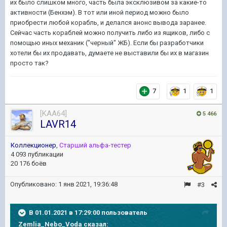
их было слишком много, часть была эксклюзивом за какие-то
активности (Бенхэм). В тот или иной период можно было
приобрести любой корабль, и делался анонс вывода заранее.
Сейчас часть кораблей можно получить либо из ящиков, либо с
помощью иных механик ("черный" ЖБ). Если бы разработчики
хотели бы их продавать, думаете не выставили бы их в магазин
просто так?
7
1
1
[KAA64]
5 466
LAVR14
Коллекционер
,
Старший альфа-тестер
4 093 публикации
20 176 боёв
Опубликовано:
1 янв 2021, 19:36:48
#3
В 01.01.2021 в 17:29:00 пользователь
Zemlia_Nebo_Voda
сказал: