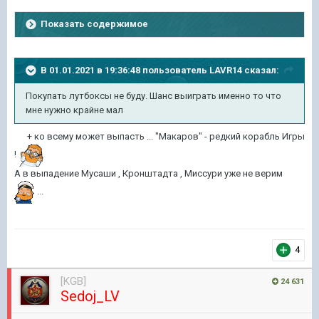
Показать содержимое
В 01.01.2021 в 19:36:48 пользователь
LAVR14
сказал:
Покупать лутбоксы не буду. Шанс выиграть именно то что
мне нужно крайне
мал
+ ко всему может выпасть ... "Макаров" - редкий корабль Игры
!
А в выпадение Мусаши , Кронштадта , Миссури уже не верим
...
4
[KGB]
24 631
Sedoj_LV