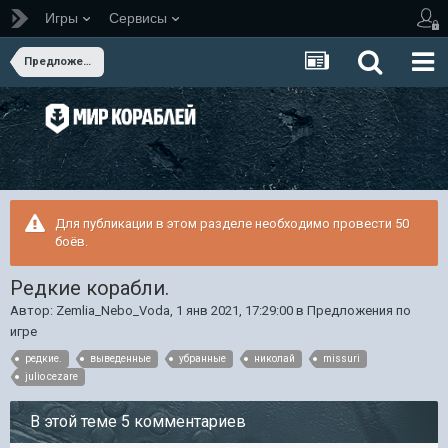
Игры
Сервисы
Предложения по игре
Для публикации в этом разделе необходимо провести 50
боёв.
Редкие корабли.
Автор:
Zemlia_Nebo_Voda
,
1 янв 2021, 17:29:00
в
Предложения по
игре
редкие.
выведенные
убранные
николай
missuri
julio cezare
В этой теме 5 комментариев