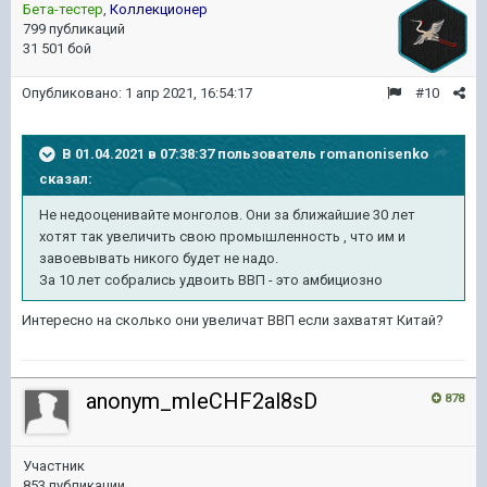
Бета-тестер
,
Коллекционер
799 публикаций
31 501 бой
Опубликовано:
1 апр 2021, 16:54:17
#10
В 01.04.2021 в 07:38:37 пользователь
romanonisenko
сказал:
Не недооценивайте монголов. Они за ближайшие 30 лет
хотят так увеличить свою промышленность , что им и
завоевывать никого будет не надо.
За 10 лет собрались удвоить ВВП - это амбициозно
Интересно на сколько они увеличат ВВП если захватят Китай?
anonym_mIeCHF2al8sD
878
Участник
853 публикации