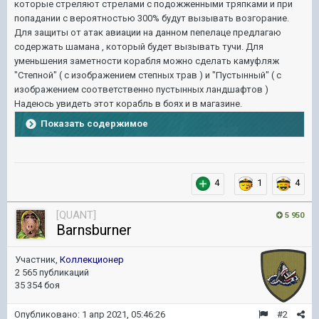
которые стреляют стрелами с подожженными тряпками и при
попадании с вероятностью 300% будут вызывать возгорание.
Для защиты от атак авиации на данном пепелаце предлагаю
содержать шамана , который будет вызывать тучи. Для
уменьшения заметности корабля можно сделать камуфляж
"Степной" ( с изображением степных трав ) и "Пустынный" ( с
изображением соответственно пустынных ландшафтов )
Надеюсь увидеть этот корабль в боях и в магазине.
Показать содержимое
4
1
4
[QUANT]
5 950
Barnsburner
Участник,
Коллекционер
2 565 публикаций
35 354 боя
Опубликовано:
1 апр 2021, 05:46:26
#2