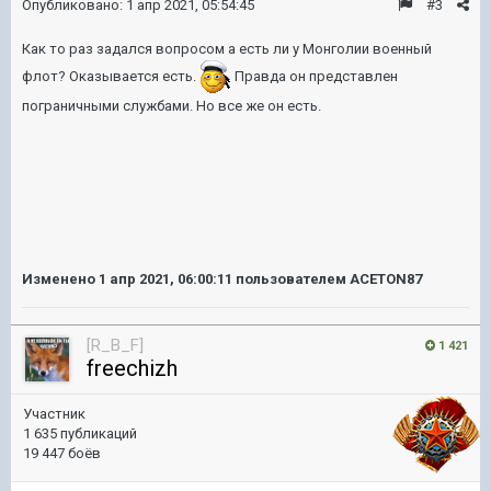
Опубликовано:
1 апр 2021, 05:54:45
#3
Как то раз задался вопросом а есть ли у Монголии военный
флот? Оказывается есть.
Правда он представлен
пограничными службами. Но все же он есть.
Изменено
1 апр 2021, 06:00:11
пользователем ACETON87
[R_B_F]
1 421
freechizh
Участник
1 635 публикаций
19 447 боёв