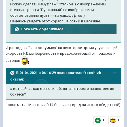
можно сделать камуфляж "Степной" ( с изображением
степных трав ) и "Пустынный" ( с изображением
соответственно пустынных ландшафтов )
Надеюсь увидеть этот корабль в боях и в магазине.
Показать содержимое
И расходник "глоток кумыса" на некоторое время улучшающий
скорость,КД,манёвренность и предохраняющий от пожаров и
затопов
В 01.04.2021 в 06:16:29 пользователь
freechizh
сказал:
а вот сейчас как монголы обидятся, второго нашествия не
боитесь?)
после матча Монголия 0:14 Япония их вряд ли что то обидит ещё)
1
1