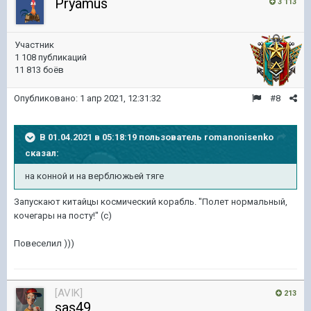
Pryamus
3 113
Участник
1 108 публикаций
11 813 боёв
Опубликовано:
1 апр 2021, 12:31:32
#8
В 01.04.2021 в 05:18:19 пользователь
romanonisenko
сказал:
на конной и на верблюжьей тяге
Запускают китайцы космический корабль. "Полет нормальный,
кочегары на посту!" (с)
Повеселил )))
[AVIK]
213
sas49