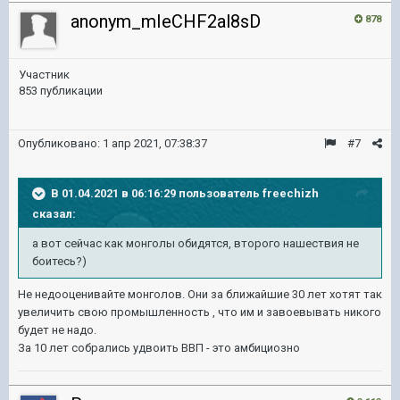
anonym_mIeCHF2al8sD
878
Участник
853 публикации
Опубликовано:
1 апр 2021, 07:38:37
#7
В 01.04.2021 в 06:16:29 пользователь
freechizh
сказал:
а вот сейчас как монголы обидятся, второго нашествия не
боитесь?)
Не недооценивайте монголов. Они за ближайшие 30 лет хотят так
увеличить свою промышленность , что им и завоевывать никого
будет не надо.
За 10 лет собрались удвоить ВВП - это амбициозно