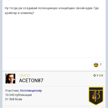
Ну тогда уж создавай полноценную концепцию своей идеи. Где
крейсер и эсминец?
1
[4MEZ]
9 124
ACETON87
Участник,
Коллекционер
10 345 публикаций
31 938 боёв