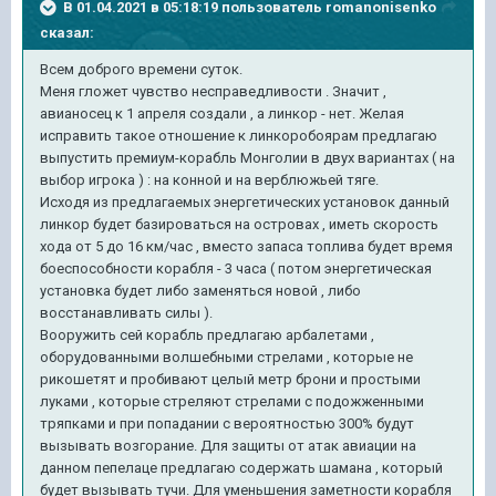
В 01.04.2021 в 05:18:19 пользователь
romanonisenko
сказал:
Всем доброго времени суток.
Меня гложет чувство несправедливости . Значит ,
авианосец к 1 апреля создали , а линкор - нет. Желая
исправить такое отношение к линкоробоярам предлагаю
выпустить премиум-корабль Монголии в двух вариантах ( на
выбор игрока ) : на конной и на верблюжьей тяге.
Исходя из предлагаемых энергетических установок данный
линкор будет базироваться на островах , иметь скорость
хода от 5 до 16 км/час , вместо запаса топлива будет время
боеспособности корабля - 3 часа ( потом энергетическая
установка будет либо заменяться новой , либо
восстанавливать силы ).
Вооружить сей корабль предлагаю арбалетами ,
оборудованными волшебными стрелами , которые не
рикошетят и пробивают целый метр брони и простыми
луками , которые стреляют стрелами с подожженными
тряпками и при попадании с вероятностью 300% будут
вызывать возгорание. Для защиты от атак авиации на
данном пепелаце предлагаю содержать шамана , который
будет вызывать тучи. Для уменьшения заметности корабля