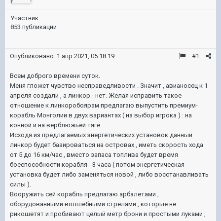
Участник
853 публикации
Опубликовано:
1 апр 2021, 05:18:19
#1
Всем доброго времени суток.
Меня гложет чувство несправедливости . Значит , авианосец к 1
апреля создали , а линкор - нет. Желая исправить такое
отношение к линкоробоярам предлагаю выпустить премиум-
корабль Монголии в двух вариантах ( на выбор игрока ) : на
конной и на верблюжьей тяге.
Исходя из предлагаемых энергетических установок данный
линкор будет базироваться на островах , иметь скорость хода
от 5 до 16 км/час , вместо запаса топлива будет время
боеспособности корабля - 3 часа ( потом энергетическая
установка будет либо заменяться новой , либо восстанавливать
силы ).
Вооружить сей корабль предлагаю арбалетами ,
оборудованными волшебными стрелами , которые не
рикошетят и пробивают целый метр брони и простыми луками ,