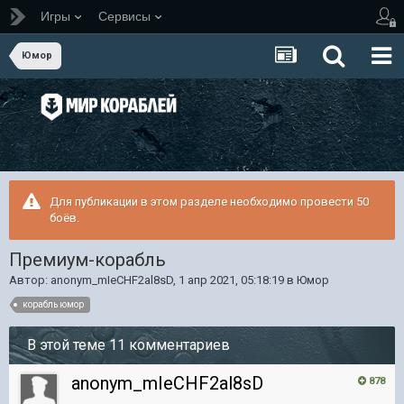
Игры
Сервисы
Юмор
Для публикации в этом разделе необходимо провести 50
боёв.
Премиум-корабль
Автор:
anonym_mIeCHF2al8sD
,
1 апр 2021, 05:18:19
в
Юмор
корабль юмор
В этой теме 11 комментариев
anonym_mIeCHF2al8sD
878