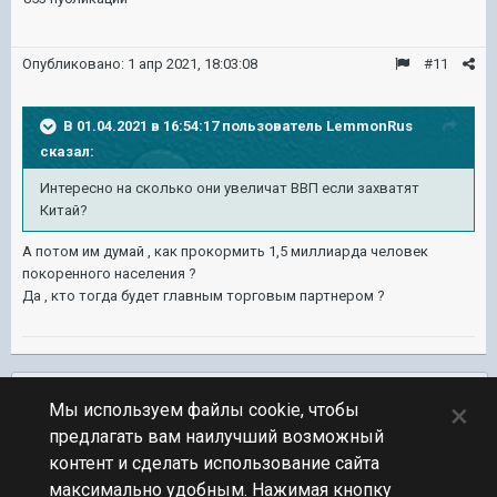
Опубликовано:
1 апр 2021, 18:03:08
#11
В 01.04.2021 в 16:54:17 пользователь
LemmonRus
сказал:
Интересно на сколько они увеличат ВВП если захватят
Китай?
А потом им думай , как прокормить 1,5 миллиарда человек
покоренного населения ?
Да , кто тогда будет главным торговым партнером ?
Подписчики
0
×
Мы используем файлы cookie, чтобы
предлагать вам наилучший возможный
ПЕРЕЙТИ К СПИСКУ ТЕМ
контент и сделать использование сайта
Юмор
максимально удобным. Нажимая кнопку