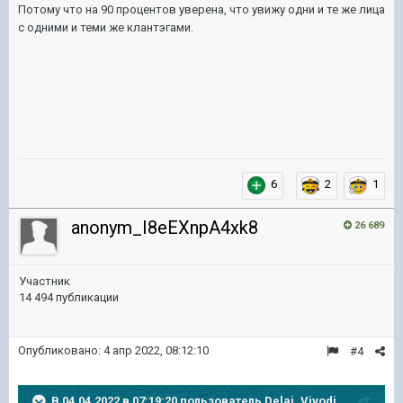
Потому что на 90 процентов уверена, что увижу одни и те же лица
с одними и теми же клантэгами.
6
2
1
anonym_I8eEXnpA4xk8
26 689
Участник
14 494 публикации
Опубликовано:
4 апр 2022, 08:12:10
#4
В 04.04.2022 в 07:19:20 пользователь
Delai_Vivodi