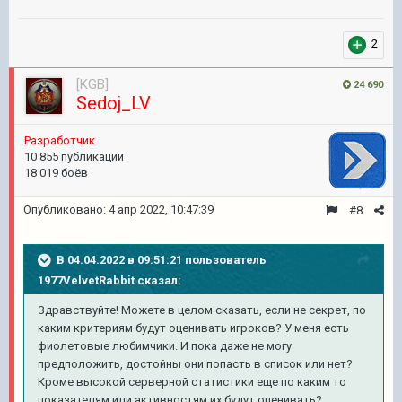
2
[KGB]
24 690
Sedoj_LV
Pазработчик
10 855 публикаций
18 019 боёв
Опубликовано:
4 апр 2022, 10:47:39
#8
В 04.04.2022 в 09:51:21 пользователь
1977VelvetRabbit
сказал:
Здравствуйте! Можете в целом сказать, если не секрет, по
каким критериям будут оценивать игроков? У меня есть
фиолетовые любимчики. И пока даже не могу
предположить, достойны они попасть в список или нет?
Кроме высокой серверной статистики еще по каким то
показателям или активностям их будут оценивать?