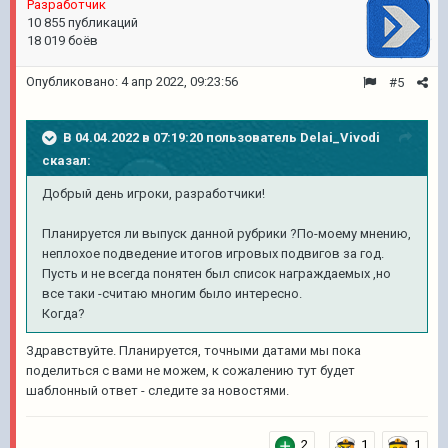
Pазработчик
10 855 публикаций
18 019 боёв
Опубликовано:
4 апр 2022, 09:23:56
#5
В 04.04.2022 в 07:19:20 пользователь
Delai_Vivodi
сказал:
Добрый день игроки, разработчики!
Планируется ли выпуск данной рубрики ?По-моему мнению,
неплохое подведение итогов игровых подвигов за год.
Пусть и не всегда понятен был список награждаемых ,но
все таки -считаю многим было интересно.
Когда?
Здравствуйте. Планируется, точными датами мы пока
поделиться с вами не можем, к сожалению тут будет
шаблонный ответ - следите за новостями.
2
1
1