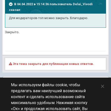
В 04.04.2022 в 15:14:36 пользователь
Delai_Vivodi
сказал:
Для модераторов-топ можно закрыть. Благодарю.
Закрыто.
Эта тема закрыта для публикации новых ответов.
Подписчики
1
×
Мы используем файлы cookie, чтобы
предлагать вам наилучший возможный
ПЕРЕЙТИ К СПИСКУ ТЕМ
контент и сделать использование сайта
Обсуждение Мира Кораблей
максимально удобным. Нажимая кнопку
«Ок» и продолжая использовать сайт, Вы