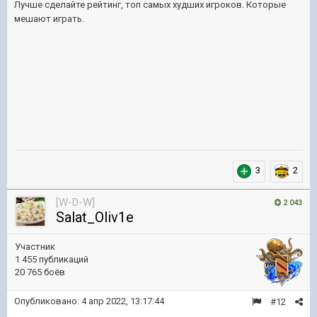
Лучше сделайте рейтинг, топ самых худших игроков. Которые
мешают играть.
3
2
[W-D-W]
2 043
Salat_Oliv1e
Участник
1 455 публикаций
20 765 боёв
Опубликовано:
4 апр 2022, 13:17:44
#12