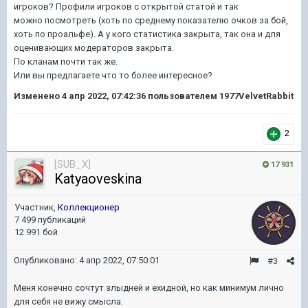
игроков? Профили игроков с открытой статой и так
можно посмотреть (хоть по среднему показателю очков за бой,
хоть по проальфе). А у кого статистика закрыта, так она и для
оценивающих модераторов закрыта.
По кланам почти так же.
Или вы предлагаете что то более интересное?
Изменено
4 апр 2022, 07:42:36
пользователем 1977VelvetRabbit
2
[SUB_X]
17 931
Katyaoveskina
Участник,
Коллекционер
7 499 публикаций
12 991 бой
Опубликовано:
4 апр 2022, 07:50:01
#3
Меня конечно сочтут злыдней и ехидной, но как минимум лично
для себя не вижу смысла.