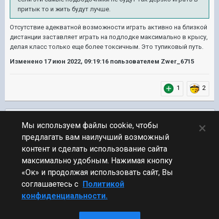
притык то и жить будут лучше.
Отсутствие адекватной возможности играть активно на близкой
дистанции заставляет играть на подлодке максимально в крысу,
делая класс только еще более токсичным. Это тупиковый путь.
Изменено
17 июн 2022, 09:19:16
пользователем Zwer_6715
1
2
Подписчики
0
×
Мы используем файлы cookie, чтобы
предлагать вам наилучший возможный
ПЕРЕЙТИ К СПИСКУ ТЕМ
контент и сделать использование сайта
Обсуждение Мира Кораблей
максимально удобным. Нажимая кнопку
«Ок» и продолжая использовать сайт, Вы
соглашаетесь с
Политикой
конфиденциальности.
Стиль