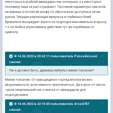
некоторых кораблей авиаудары как хлопушки, а у некоторых
половину лица за раз отрывают. Прочекай параметры сам если
не веришь и посчитай альфу со сброса всех доступных пачек
разом. Текущая реализация импульса и глубинных бомб
буквально вынуждает играть на подлодке максимально в крысу,
т.к за любые агрессивные действия тут же огребаешь по
кумполу.
В 14.06.2022 в 20:42:11 пользователь
PoncedeLeonI
сказал:
Так и должно быть, думаешь импульс менее токсичен?
Менее токсичен. От наводящихся торпед вполне можно
уворачиваться, если немного приловчиться. Да и урон от них не
такой смертельный как ответка от авиаударов для
подлодочника.
В 14.06.2022 в 22:15:45 пользователь
drozd707
сказал: