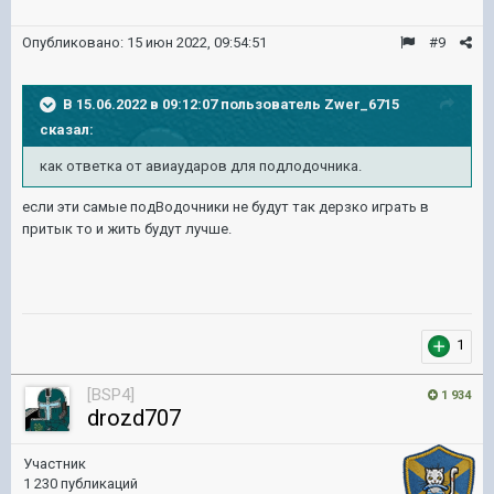
Опубликовано:
15 июн 2022, 09:54:51
#9
В 15.06.2022 в 09:12:07 пользователь
Zwer_6715
сказал:
как ответка от авиаударов для подлодочника.
если эти самые подВодочники не будут так дерзко играть в
притык то и жить будут лучше.
1
[BSP4]
1 934
drozd707
Участник
1 230 публикаций