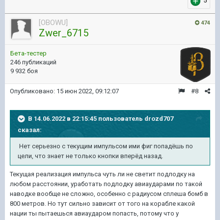
5
[OBOWU]
474
Zwer_6715
Бета-тестер
246 публикаций
9 932 боя
Опубликовано:
15 июн 2022, 09:12:07
#8
В 14.06.2022 в 22:15:45 пользователь
drozd707
сказал:
Нет серьезно с текущим импульсом ими фиг попадёшь по
цели, что знает не только кнопки вперёд назад.
Текущая реализация импульса чуть ли не светит подлодку на
любом расстоянии, уработать подлодку авиаударами по такой
наводке вообще не сложно, особенно с радиусом сплеша бомб в
800 метров. Но тут сильно зависит от того на корабле какой
нации ты пытаешься авиаударом попасть, потому что у