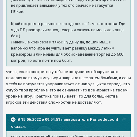
не привлекает внимания у тех кто сейчас не атакуется
ПЛкой.
Край островов раньше не находился за 1км от острова. Где
я до ПЛ разворачивался, теперь я сажусь на мель до конца
боя.)
Линейные крейсера и тяжи: Ну да ну да, пошли мы... Я
напомню что игра не учитывает разницу между лёгким
крейсером и линейным для обоих наведение торпед до 600
метров, то есть почти под борт.
чувак, если конекретно у тебя не получается обнаруживать
подлоку по этому импульсу и накрывать ее затем бомбами, и если
у тебя не получается уворачиваться от наводящихся торпед - это
сугубо твоя проблема, это не означает что все играют на твоем
уровне в игру. Практика показывает что для большинства
игроков эти действия сложностей не доставляют.
В 15.06.2022 в 09:54:51 пользователь
PoncedeLeonI
сказал:
если эти самые подВодочники не будут так дерзко играть в