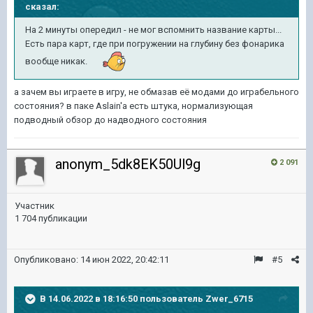
сказал:
На 2 минуты опередил - не мог вспомнить название карты...
Есть пара карт, где при погружении на глубину без фонарика
вообще никак.
а зачем вы играете в игру, не обмазав её модами до играбельного
состояния? в паке Aslain'а есть штука, нормализующая
подводный обзор до надводного состояния
anonym_5dk8EK50Ul9g
2 091
Участник
1 704 публикации
Опубликовано:
14 июн 2022, 20:42:11
#5
В 14.06.2022 в 18:16:50 пользователь
Zwer_6715