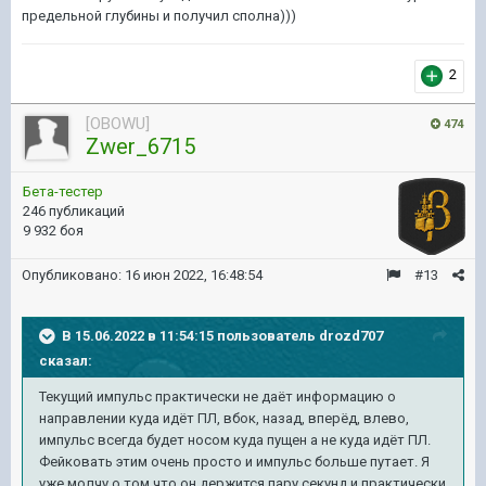
предельной глубины и получил сполна)))
2
[OBOWU]
474
Zwer_6715
Бета-тестер
246 публикаций
9 932 боя
Опубликовано:
16 июн 2022, 16:48:54
#13
В 15.06.2022 в 11:54:15 пользователь
drozd707
сказал:
Текущий импульс практически не даёт информацию о
направлении куда идёт ПЛ, вбок, назад, вперёд, влево,
импульс всегда будет носом куда пущен а не куда идёт ПЛ.
Фейковать этим очень просто и импульс больше путает. Я
уже молчу о том что он держится пару секунд и практически