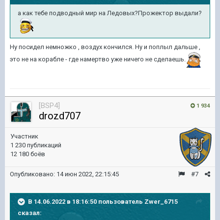
а как тебе подводный мир на Ледовых?Прожектор выдали?
Ну посидел немножко , воздух кончился. Ну и поплыл дальше ,
это не на корабле - где намертво уже ничего не сделаешь.
[BSP4]
1 934
drozd707
Участник
1 230 публикаций
12 180 боёв
Опубликовано:
14 июн 2022, 22:15:45
#7
В 14.06.2022 в 18:16:50 пользователь
Zwer_6715
сказал: