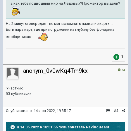
а как тебе подводный мир на Ледовых?Прожектор выдали?
На 2 минуты опередил - не мог вспомнить название карты...
Есть пара карт, где при погружении на глубину без фонарика
вообще никак.
1
anonym_0v0wKq4Tm9kx
83
Участник
83 публикации
Опубликовано:
14 июн 2022, 19:35:17
#4
В 14.06.2022 в 18:51:56 пользователь
RavingBeast