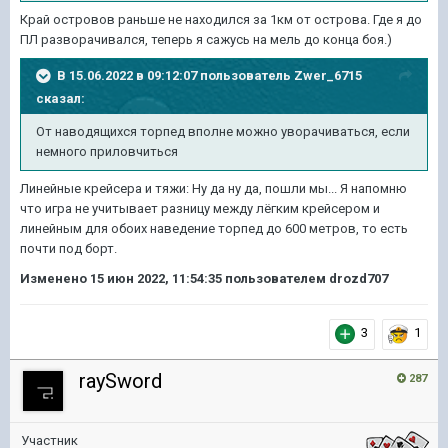
Край островов раньше не находился за 1км от острова. Где я до
ПЛ разворачивался, теперь я сажусь на мель до конца боя.)
В 15.06.2022 в 09:12:07 пользователь
Zwer_6715
сказал:
От наводящихся торпед вполне можно уворачиваться, если
немного приловчиться
Линейные крейсера и тяжи: Ну да ну да, пошли мы... Я напомню
что игра не учитывает разницу между лёгким крейсером и
линейным для обоих наведение торпед до 600 метров, то есть
почти под борт.
Изменено
15 июн 2022, 11:54:35
пользователем drozd707
3
1
raySword
287
Участник