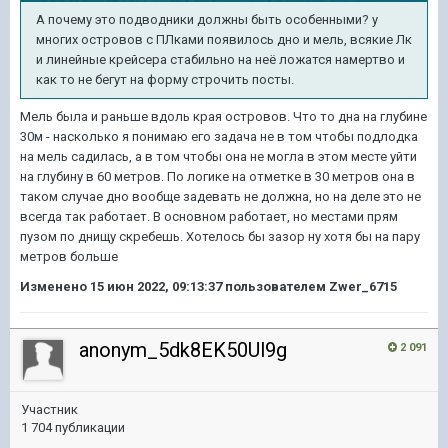
А почему это подводники должны быть особенными? у
многих островов с ПЛками появилось дно и мель, всякие Лк
и линейные крейсера стабильно на неё ложатся намертво и
как то не бегут на форму строчить посты.
Мель была и раньше вдоль края островов. Что то дна на глубине
30м - насколько я понимаю его задача не в том чтобы подлодка
на мель садилась, а в том чтобы она не могла в этом месте уйти
на глубину в 60 метров. По логике на отметке в 30 метров она в
таком случае дно вообще задевать не должна, но на деле это не
всегда так работает. В основном работает, но местами прям
пузом по днищу скребешь. Хотелось бы зазор ну хотя бы на пару
метров больше
Изменено
15 июн 2022, 09:13:37
пользователем Zwer_6715
anonym_5dk8EK50Ul9g
2 091
Участник
1 704 публикации