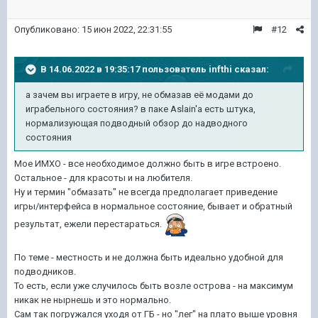
Опубликовано:
15 июн 2022, 22:31:55
#12
В 14.06.2022 в 19:35:17 пользователь
infthi
сказал:
а зачем вы играете в игру, не обмазав её модами до
играбельного состояния? в паке Aslain'а есть штука,
нормализующая подводный обзор до надводного
состояния
Мое ИМХО - все необходимое должно быть в игре встроено.
Остальное - для красоты и на любителя.
Ну и термин "обмазать" не всегда предполагает приведение
игры/интерфейса в нормальное состояние, бывает и обратный
результат, ежели перестараться.
По теме - местность и не должна быть идеально удобной для
подводников.
То есть, если уже случилось быть возле острова - на максимум
никак не нырнешь и это нормально.
Сам так погружался уходя от ГБ - но "лег" на плато выше уровня