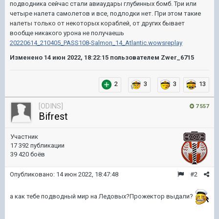
подводника сейчас стали авиаудары глубинных бомб. Три или
четыре налета самолетов и все, подлодки нет. При этом такие
налеты только от некоторых кораблей, от других бывает
вообще никакого урона не получаешь
20220614_210405_PASS108-Salmon_14_Atlantic.wowsreplay
Изменено
14 июн 2022, 18:22:15
пользователем Zwer_6715
2
3
3
13
[ODINS]
7 557
Bifrest
Участник
17 392 публикации
39 420 боёв
Опубликовано:
14 июн 2022, 18:47:48
#2
а как тебе подводный мир на Ледовых?Прожектор выдали?