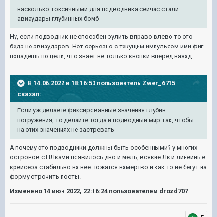
насколько токсичными для подводника сейчас стали
авиаудары глубинных бомб
Ну, если подводник не способен рулить вправо влево то это
беда не авиаударов. Нет серьезно с текущим импульсом ими фиг
попадёшь по цели, что знает не только кнопки вперёд назад.
В 14.06.2022 в 18:16:50 пользователь
Zwer_6715
сказал:
Если уж делаете фиксированные значения глубин
погружения, то делайте тогда и подводный мир так, чтобы
на этих значениях не застревать
А почему это подводники должны быть особенными? у многих
островов с ПЛками появилось дно и мель, всякие Лк и линейные
крейсера стабильно на неё ложатся намертво и как то не бегут на
форму строчить посты.
Изменено
14 июн 2022, 22:16:24
пользователем drozd707