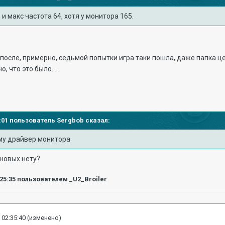
и макс частота 64, хотя у монитора 165.
после, примерно, седьмой попытки игра таки пошла, даже папка ц
, что это было.....
14:01 пользователь
Sergbob
сказал:
му драйвер мони
тора
в новых нету?
:25:35
пользователем _U2_Broiler
 02:35:40
(изменено)