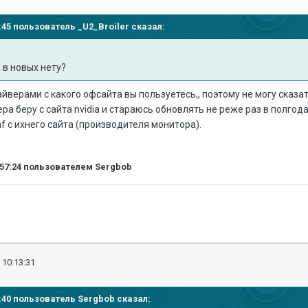
22:45 пользователь
_U2_Broiler
сказал:
а в новых нету?
айверами с какого офсайта вы пользуетесь,, поэтому не могу сказ
ера беру с сайта nvidia и стараюсь обновлять не реже раз в полгод
f с ихнего сайта (производителя монитора).
:57:24
пользователем Sergbob
 10:13:31
35:40 пользователь
Sergbob
сказал: