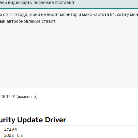
йвер видеокарты посвежее поставил
 с 21-го года, а они не видят монитор и макс частота 64, хотя у мон
рый автообновление ставит.
 18:14:01
(изменено)