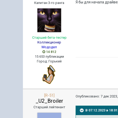
Я бы для начала драйв
Капитан 3-го ранга
Старший бета-тестер
Коллекционер
Мододел
14 812
15 653 публикации
Город
:
Горький
[R-51]
Опубликовано:
7 дек 2023,
_U2_Broiler
Старший лейтенант
В 07.12.2023 в 18: