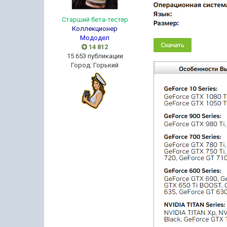
Старший бета-тестер
Коллекционер
Мододел
14 812
15 653 публикации
Город
:
Горький