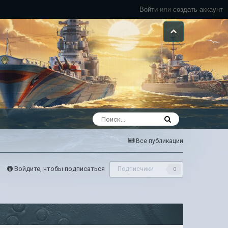
Войти
или
создать аккаунт
Все публикации
Войдите, чтобы подписаться
Подписчики
0