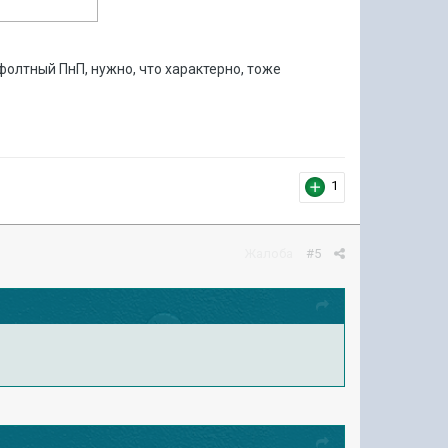
фолтный ПнП, нужно, что характерно, тоже
1
Жалоба
#5