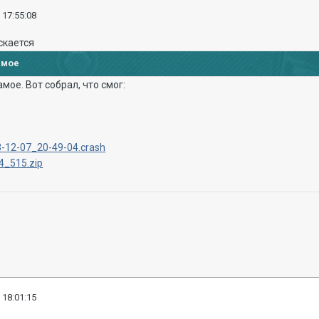
 17:55:08
скается
имое
мое. Вот собрал, что смог:
-12-07_20-49-04.crash
4_515.zip
 18:01:15