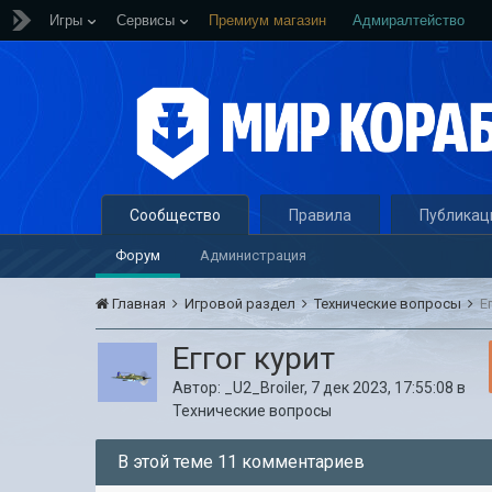
Игры
Сервисы
Премиум магазин
Адмиралтейство
Сообщество
Правила
Публикац
Форум
Администрация
Главная
Игровой раздел
Технические вопросы
Е
Еггог курит
Автор:
_U2_Broiler
,
7 дек 2023, 17:55:08
в
Технические вопросы
В этой теме 11 комментариев