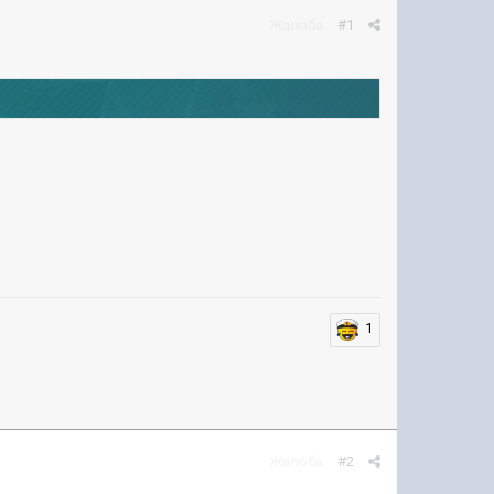
Жалоба
#1
1
Жалоба
#2