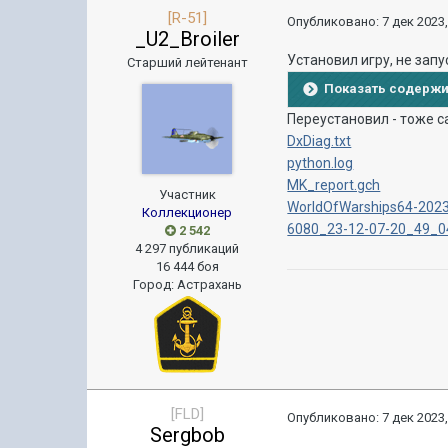
[R-51]
Опубликовано:
7 дек 2023,
_U2_Broiler
Установил игру, не запу
Старший лейтенант
Показать содерж
Переустановил - тоже са
DxDiag.txt
python.log
MK_report.gch
Участник
WorldOfWarships64-2023
Коллекционер
6080_23-12-07-20_49_0
2 542
4 297 публикаций
16 444 боя
Город
:
Астрахань
[FLD]
Опубликовано:
7 дек 2023,
Sergbob