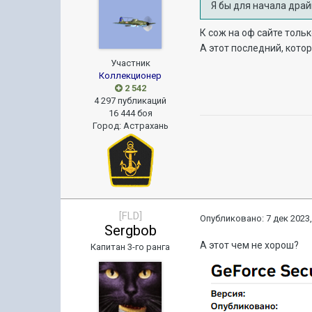
Я бы для начала дра
К сож на оф сайте только
А этот последний, кото
Участник
Коллекционер
2 542
4 297 публикаций
16 444 боя
Город
:
Астрахань
[FLD]
Опубликовано:
7 дек 2023,
Sergbob
А этот чем не хорош?
Капитан 3-го ранга