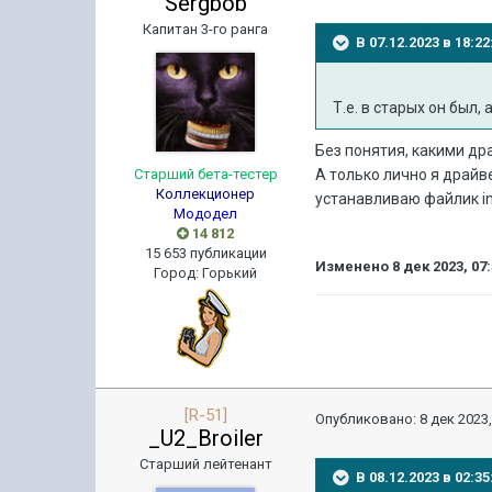
Sergbob
Капитан 3-го ранга
В 07.12.2023 в 18:
Т.е. в старых он был, 
Без понятия, какими др
Старший бета-тестер
А только лично я драйв
Коллекционер
устанавливаю файлик in
Мододел
14 812
15 653 публикации
Изменено
8 дек 2023, 07
Город
:
Горький
[R-51]
Опубликовано:
8 дек 2023,
_U2_Broiler
Старший лейтенант
В 08.12.2023 в 02: