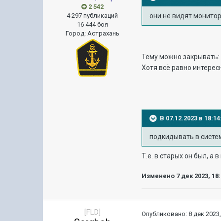
2 542
4 297 публикаций
они не видят монитор 
16 444 боя
Город
:
Астрахань
Тему можно закрывать: 
Хотя всё равно интересно
В 07.12.2023 в 18:
подкидывать в систе
Т.е. в старых он был, а 
Изменено
7 дек 2023, 18
[FLD]
Опубликовано:
8 дек 2023,