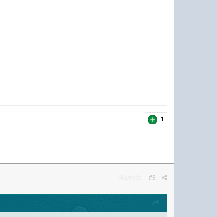
1
Жалоба
#3