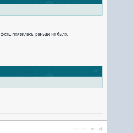
ефкэш появилась, раньше не было.
Жалоба
#6