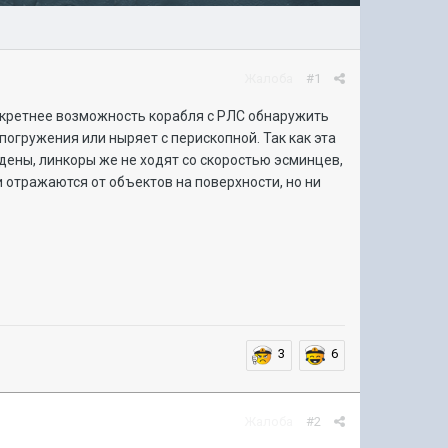
Жалоба
#1
нкретнее возможность корабля с РЛС обнаружить
 погружения или ныряет с перископной. Так как эта
дены, линкоры же не ходят со скоростью эсминцев,
 отражаются от объектов на поверхности, но ни
3
6
Жалоба
#2