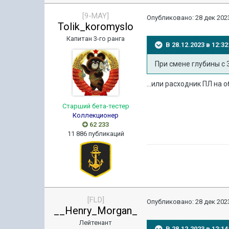
[9-MAY]
Опубликовано:
28 дек 2023
Tolik_koromyslo
Капитан 3-го ранга
В 28.12.2023 в 12:
При смене глубины с 
...или расходник ПЛ на
Старший бета-тестер
Коллекционер
62 233
11 886 публикаций
[FLD]
Опубликовано:
28 дек 2023
__Henry_Morgan_
Лейтенант
В 28.12.2023 в 12: