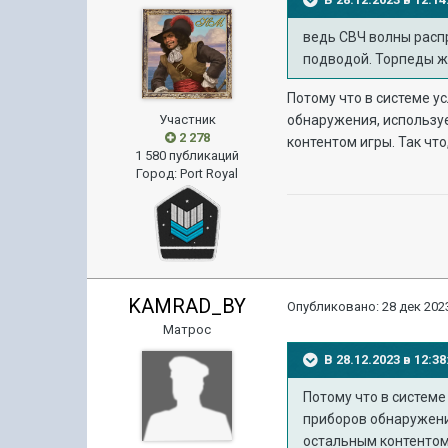
ведь СВЧ волны распр
подводой. Торпеды ж
Потому что в системе у
Участник
обнаружения, используе
2 278
контентом игры. Так что
1 580 публикаций
Город
:
Port Royal
KAMRAD_BY
Опубликовано:
28 дек 2023
Матрос
В 28.12.2023 в 12:
Потому что в системе
приборов обнаружения
остальным контентом 