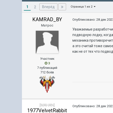
1
Вперёд
2
Страница 1 из 2
KAMRAD_BY
Опубликовано:
28 дек 2023
Матрос
Уважаемые разработчик
подводную лодку, когда
механика противоречит 
а это считай тоже само
как не от тех что подв
Участник
3
7 публикаций
712 боёв
[MAHAN]
Опубликовано:
28 дек 2023
1977VelvetRabbit