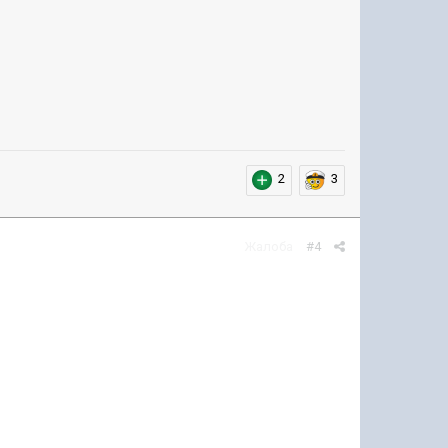
2
3
Жалоба
#4