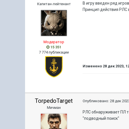
В игру введен ряд игро
Капитан-лейтенант
Принцип действия РЛС в
Модератор
15 351
7 774 публикации
Изменено
28 дек 2023, 1
TorpedoTarget
Опубликовано:
28 дек 2023
Мичман
РЛС обнаруживает ПЛ т
"подводный поиск"