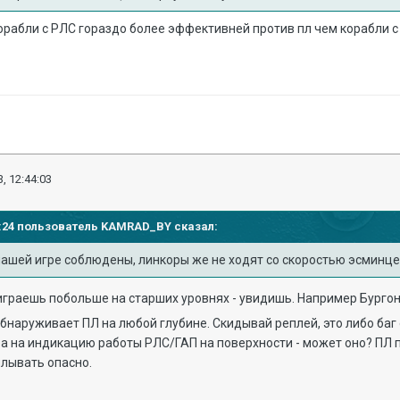
корабли с РЛС гораздо более эффективней против пл чем корабли с
, 12:44:03
14:24 пользователь
KAMRAD_BY
сказал:
нашей игре соблюдены, линко
ры
же не ходят со скоростью эсминц
граешь побольше на старших уровнях - увидишь. Например Бургон
 обнаруживает ПЛ на любой глубине. Скидывай реплей, это либо баг
а на индикацию работы РЛС/ГАП на поверхности - может оно? ПЛ п
плывать опасно.