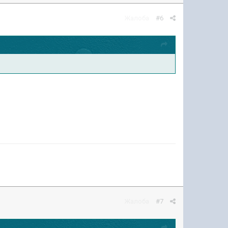
Жалоба
#6
Жалоба
#7