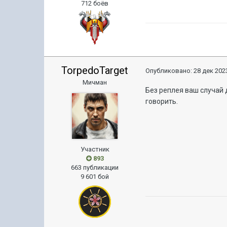
712 боёв
TorpedoTarget
Опубликовано:
28 дек 2023
Мичман
Без реплея ваш случай 
говорить.
Участник
893
663 публикации
9 601 бой