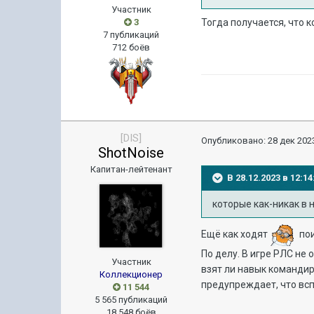
Участник
3
Тогда получается, что 
7 публикаций
712 боёв
[DIS]
Опубликовано:
28 дек 2023
ShotNoise
Капитан-лейтенант
В 28.12.2023 в 12:
которые как-никак в 
Ещё как ходят
пои
По делу. В игре РЛС не
Участник
взят ли навык командир
Коллекционер
предупреждает, что вс
11 544
5 565 публикаций
18 548 боёв