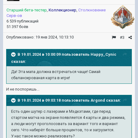
Старший бета-тестер
,
Коллекционер
,
Столкновение
Серв-ов
6 539 публикаций
51 397 боёв
Опубликовано:
19 янв 2024, 10:13:10
#3
В 19.01.2024 в 10:00:09 пользователь
Happy_Cynic
сказал:
Да! Эта мапа должна встречаться чаще! Самай
сбалансированая карта в игре!
И не поспоришь...
В 19.01.2024 в 09:03:18 пользователь
Argond
сказал:
Есть один шутер с лазерами и Мэдкэтами, где перед
стартом матча на экране появляется 4 карты и два режима,
а люди могут проголосовать за вариант того и вариант
сего. Что наберёт больше процентов, то и загрузится.
У нас такое можно реализовать?