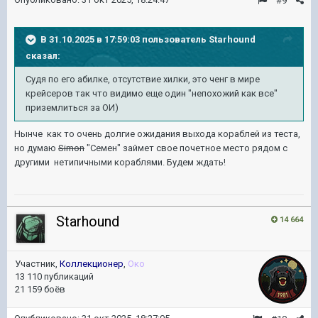
#9
В 31.10.2025 в 17:59:03 пользователь
Starhound
сказал:
Судя по его абилке, отсутствие хилки, это ченг в мире
крейсеров так что видимо еще один "непохожий как все"
приземлиться за ОИ)
Нынче как то очень долгие ожидания выхода кораблей из теста,
но думаю
Simon
"Семен" займет свое почетное место рядом с
другими нетипичными кораблями. Будем ждать!
Starhound
14 664
Участник,
Коллекционер
,
Око
13 110 публикаций
21 159 боёв