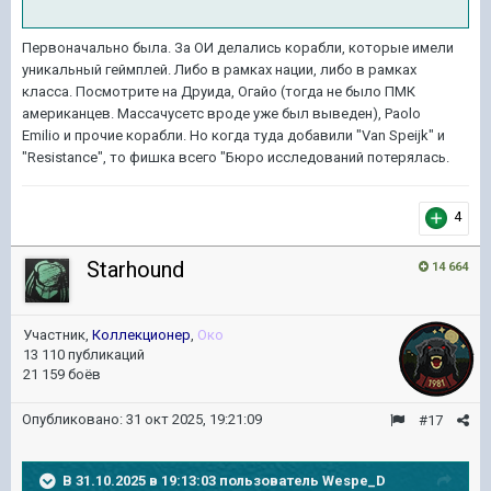
Первоначально была. За ОИ делались корабли, которые имели
уникальный геймплей. Либо в рамках нации, либо в рамках
класса. Посмотрите на Друида, Огайо (тогда не было ПМК
американцев. Массачусетс вроде уже был выведен), Paolo
Emilio и прочие корабли. Но когда туда добавили "Van Speijk" и
"Resistance", то фишка всего "Бюро исследований потерялась.
4
Starhound
14 664
Участник,
Коллекционер
,
Око
13 110 публикаций
21 159 боёв
Опубликовано:
31 окт 2025, 19:21:09
#17
В 31.10.2025 в 19:13:03 пользователь
Wespe_D