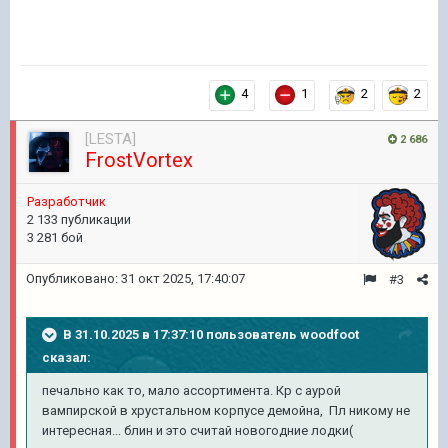
4
1
2
2
[LESTA]
2 686
FrostVortex
Разработчик
2 133 публикации
3 281 бой
Опубликовано:
31 окт 2025, 17:40:07
#3
В 31.10.2025 в 17:37:10 пользователь
woodfoot
сказал:
печально как то, мало ассортимента. Кр с аурой
вампирской в хрустальном корпусе демойна, Пл никому не
интересная... блин и это считай новогодние лодки(