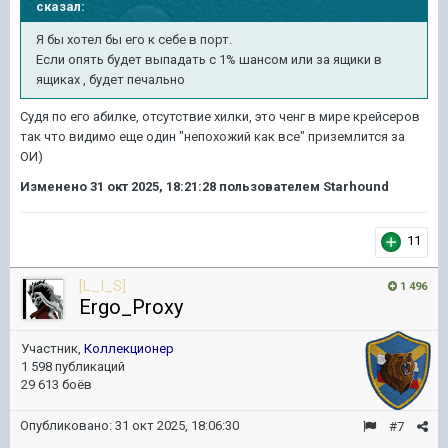
сказал:
Я бы хотел бы его к себе в порт.
Если опять будет выпадать с 1% шансом или за ящики в
ящиках , будет печально
Судя по его абилке, отсутствие хилки, это ченг в мире крейсеров
так что видимо еще один "непохожий как все" приземлится за
ОИ)
Изменено
31 окт 2025, 18:21:28
пользователем Starhound
11
[L_I_S]
1 496
Ergo_Proxy
Участник,
Коллекционер
1 598 публикаций
29 613 боёв
Опубликовано:
31 окт 2025, 18:06:30
#7