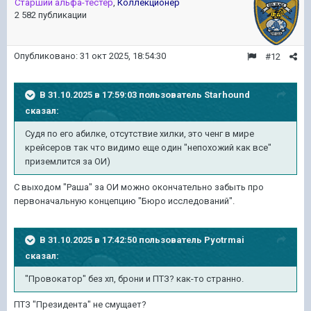
Старший альфа-тестер
,
Коллекционер
2 582 публикации
Опубликовано:
31 окт 2025, 18:54:30
#12
В 31.10.2025 в 17:59:03 пользователь
Starhound
сказал:
Судя по его абилке, отсутствие хилки, это ченг в мире
крейсеров так что видимо еще один "непохожий как все"
приземлится за ОИ)
С выходом "Раша" за ОИ можно окончательно забыть про
первоначальную концепцию "Бюро исследований".
В 31.10.2025 в 17:42:50 пользователь
Pyotrmai
сказал:
"Провокатор" без хп, брони и ПТЗ? как-то странно.
ПТЗ "Президента" не смущает?