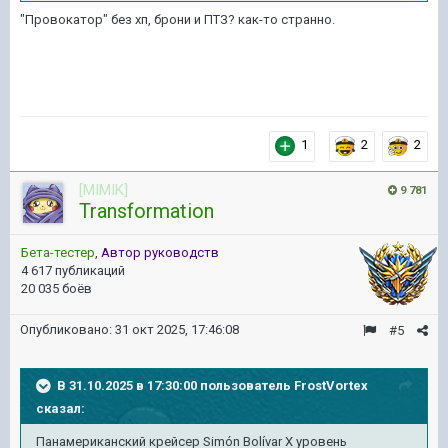
"Провокатор" без хп, брони и ПТЗ? как-то странно.
1
2
2
[MIMIK]
9 781
Transformation
Бета-тестер
,
Автор руководств
4 617 публикаций
20 035 боёв
Опубликовано:
31 окт 2025, 17:46:08
#5
В 31.10.2025 в 17:30:00 пользователь
FrostVortex
сказал:
Панамериканский крейсер Simón Bolívar X уровень