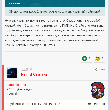
сказал:
ОИ делались корабли, которые имели уникальный геймплей
Ну и уникальных прям там, не так много, Севастополь с особой
хилкой, Ченг без хилки но вампирит с ПМК. Но Огайо это монтана
с дрынами, там нет чего уникального, то есть что бы утверждать
что бюро потеряло уникальность, вот новый саймон как раз и
выглядит как уникальный, схожий по системе восполнения ХП
как Ченьжень. Почему бы и нет?)
1
1
[LESTA]
2 686
FrostVortex
Разработчик
2 133 публикации
3 281 бой
Опубликовано:
31 окт 2025, 19:36:22
#18