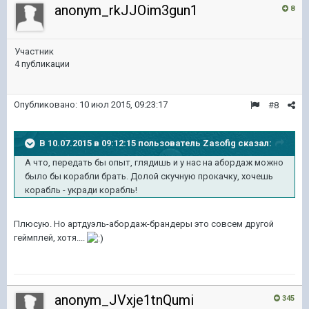
anonym_rkJJOim3gun1
8
Участник
4 публикации
Опубликовано:
10 июл 2015, 09:23:17
#8
В 10.07.2015 в 09:12:15 пользователь Zasofig сказал:
А что, передать бы опыт, глядишь и у нас на абордаж можно
было бы корабли брать. Долой скучную прокачку, хочешь
корабль - укради корабль!
Плюсую. Но артдуэль-абордаж-брандеры это совсем другой
геймплей, хотя....
anonym_JVxje1tnQumi
345