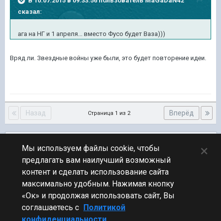
В 10.07.2015 в 09:33:56 пользователь MaGaDaN42
сказал:
ага на НГ и 1 апреля... вместо Фусо будет Ваза)))
Вряд ли. Звездные войны уже были, это будет повторение идеи.
Назад
Вперёд
Страница 1 из 2
Подписчики
0
×
Мы используем файлы cookie, чтобы
предлагать вам наилучший возможный
ПЕРЕЙТИ К СПИСКУ ТЕМ
контент и сделать использование сайта
Обсуждение Мира Кораблей
максимально удобным. Нажимая кнопку
«Ок» и продолжая использовать сайт, Вы
соглашаетесь с
Политикой
конфиденциальности.
Стиль