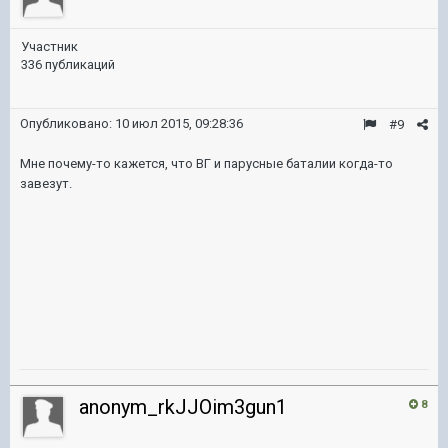
Участник
336 публикаций
Опубликовано:
10 июл 2015, 09:28:36
#9
Мне почему-то кажется, что ВГ и парусные баталии когда-то
завезут.
anonym_rkJJOim3gun1
8