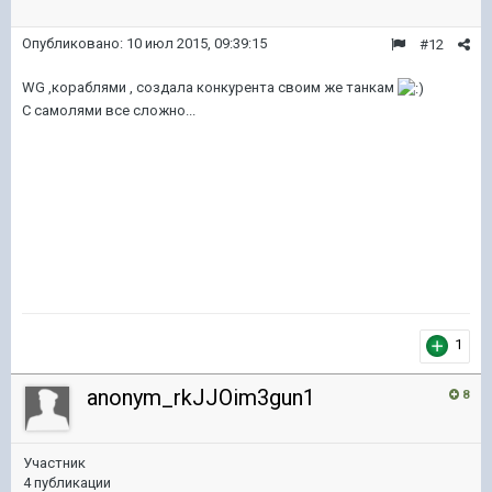
Опубликовано:
10 июл 2015, 09:39:15
#12
WG ,кораблями , создала конкурента своим же танкам
С самолями все сложно...
1
anonym_rkJJOim3gun1
8
Участник
4 публикации