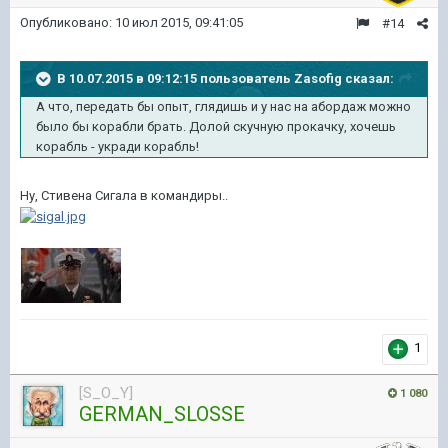
Опубликовано:
10 июл 2015, 09:41:05
#14
В 10.07.2015 в 09:12:15 пользователь Zasofig сказал:
А что, передать бы опыт, глядишь и у нас на абордаж можно
было бы корабли брать. Долой скучную прокачку, хочешь
корабль - укради корабль!
Ну, Стивена Сигала в командиры..
1
[S_O_Y]
1 080
GERMAN_SLOSSE