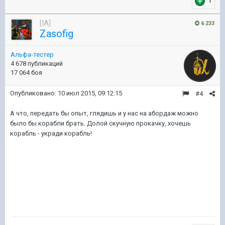
1
[IA]
6 233
Zasofig
Альфа-тестер
4 678 публикаций
17 064 боя
Опубликовано:
10 июл 2015, 09:12:15
#4
А что, передать бы опыт, глядишь и у нас на абордаж можно
было бы корабли брать. Долой скучную прокачку, хочешь
корабль - укради корабль!