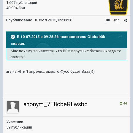
1 667 публикаций
40 994 боя
Опубликовано:
10 июл 2015, 09:33:56
#11
В 10.07.2015 в 09:28:36 пользователь Global4ik
сказал:
Мне почему-то кажется, что ВГ и парусные баталии когда-то
завезут.
ага на НГ и 1 апреля... вместо Фусо будет Ваза)))
anonym_7T8cbeRLwsbc
44
Участник
59 публикаций