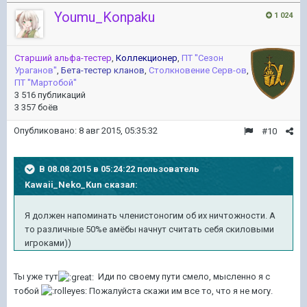
Youmu_Konpaku
1 024
Старший альфа-тестер
,
Коллекционер
,
ПТ ''Сезон
Ураганов''
,
Бета-тестер кланов
,
Столкновение Серв-ов
,
ПТ ''Мартобой''
3 516 публикаций
3 357 боёв
Опубликовано:
8 авг 2015, 05:35:32
#10
В 08.08.2015 в 05:24:22 пользователь
Kawaii_Neko_Kun сказал:
Я должен напоминать членистоногим об их ничтожности. А
то различные 50%е амёбы начнут считать себя скиловыми
игроками))
Ты уже тут
Иди по своему пути смело, мысленно я с
тобой
Пожалуйста скажи им все то, что я не могу.