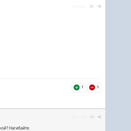
Жалоба
#2
1
1
Жалоба
#3
кой? Нагибайте.