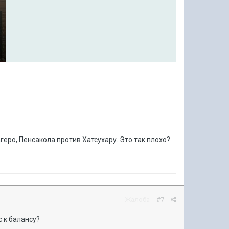
агеро, Пенсакола против Хатсухару. Это так плохо?
Жалоба
#7
 к балансу?