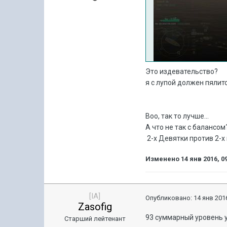
Это издевательство?
я с лупой должен пялит
Воо, так то лучше...
А что не так с балансо
2-х Девятки против 2-х 
Изменено
14 янв 2016, 0
[IA]
Опубликовано:
14 янв 2016
Zasofig
93 суммарный уровень у
Старший лейтенант