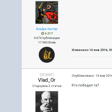
Альфа-тестер
6 217
4 674 публикации
17 060 боёв
Изменено
14 янв 2016, 0
[SEAWF]
Опубликовано:
14 янв 2016
Vlad_Or
Кто победил та?
Старшина 2 статьи