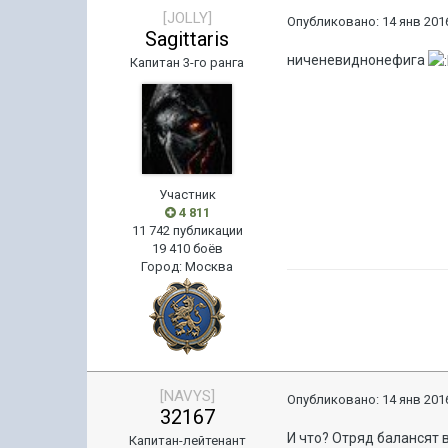
[JOLLY]
Опубликовано:
14 янв 2016
Sagittaris
ниченевиднонефига
Капитан 3-го ранга
Участник
4 811
11 742 публикации
19 410 боёв
Город
:
Москва
[NAVYS]
Опубликовано:
14 янв 2016
32167
И что? Отряд балансят 
Капитан-лейтенант