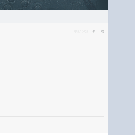
Жалоба
#1