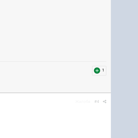
1
Жалоба
#4