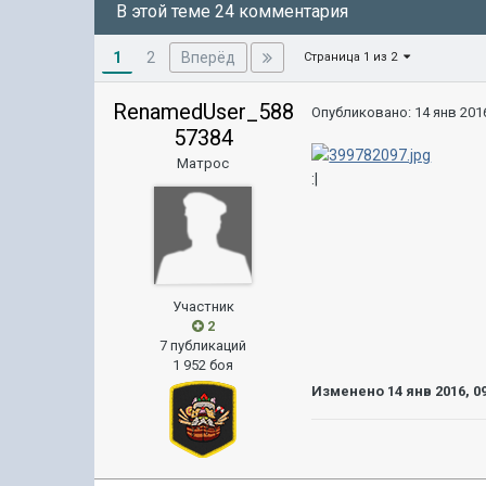
В этой теме 24 комментария
1
Вперёд
2
Страница 1 из 2
RenamedUser_588
Опубликовано:
14 янв 2016
57384
Матрос
:|
Участник
2
7 публикаций
1 952 боя
Изменено
14 янв 2016, 0