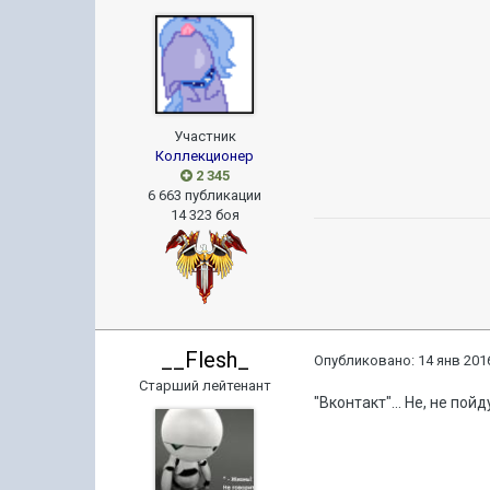
Участник
Коллекционер
2 345
6 663 публикации
14 323 боя
__Flesh_
Опубликовано:
14 янв 2016
Старший лейтенант
"Вконтакт"... Не, не пойд