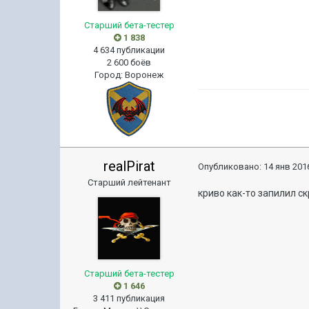
Старший бета-тестер
1 838
4 634 публикации
2 600 боёв
Город
:
Воронеж
realPirat
Опубликовано:
14 янв 2016
Старший лейтенант
криво как-то запилил ск
Старший бета-тестер
1 646
3 411 публикация