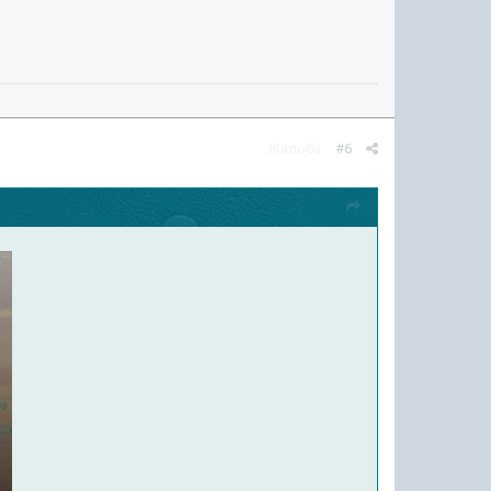
Жалоба
#6