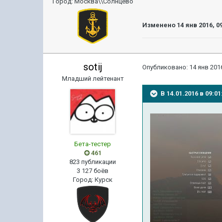
Город
:
Москва\\Солнцево
Изменено
14 янв 2016, 0
sotij
Опубликовано:
14 янв 2016
Младший лейтенант
В 14.01.2016 в 09:0
Бета-тестер
461
823 публикации
3 127 боёв
Город
:
Курск