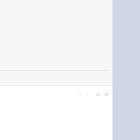
Жалоба
#8